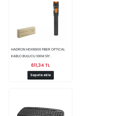
Soğutucular
- Overclock
Telefon ve
Tablet
Aksesuarları
Televizyon
TV ve
Ses
HADRON HDX8900 FIBER OPTICAL
Kartları
KABLO BULUCU 10KM SİY...
USB
Ürünleri
611,34 TL
Sepete ekle