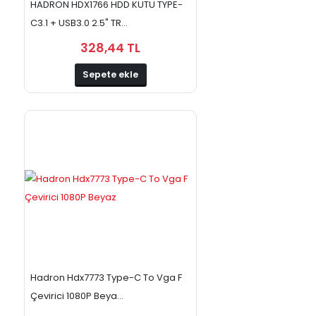
HADRON HDX1766 HDD KUTU TYPE-
C3.1 + USB3.0 2.5" TR...
328,44 TL
Sepete ekle
Hadron Hdx7773 Type-C To Vga F
Çevirici 1080P Beya...