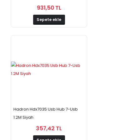
931,50 TL
Sepete ekle
Hadron Hdx7035 Usb Hub 7-Usb
1.2M Siyah
357,42 TL