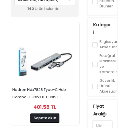
Eklenen
Ürünler
142
Ürün bulundu...
Kategor
i
Bilgisayar
Aksesuarları
Fotoğraf
Makinesi
ve
Kameralar
Güvenlik
Ürünü
Hadron Hdx7828 Type-C Hub
Aksesuarları
Combo 3-Usb3.0 + Usb + T...
Harddiskler
Fiyat
401,58 TL
Kablo
Aralığı
Çeşitleri
Sepete ekle
Kasalar