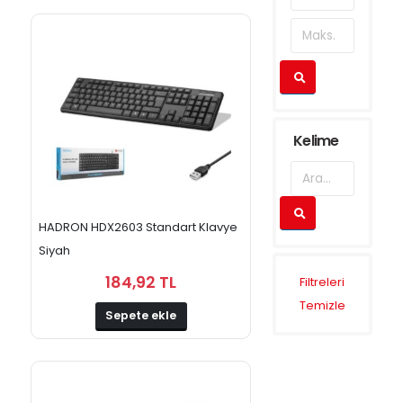
Klavye
-
Mouse
Ürünleri
Kulaklık
ve
Mikrofon
Kelime
ve
Webcam
KVM
Switch ve
Printserver
HADRON HDX2603 Standart Klavye
Siyah
Monitörler
Ses
184,92 TL
Filtreleri
Sistemleri
Temizle
Sepete ekle
Ses
Sistemleri
Soğutucular
- Overclock