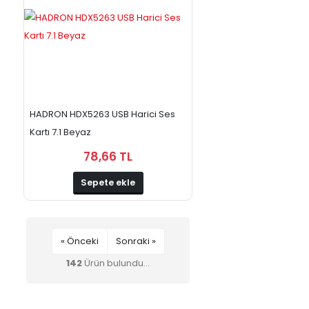
HADRON HDX5263 USB Harici Ses
Kartı 7.1 Beyaz
78,66 TL
Sepete ekle
« Önceki
Sonraki »
142
Ürün bulundu...