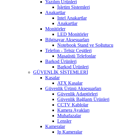
Yazılım Ürünleri
İşletim Sistemleri
Anakartlar
Intel Anakartlar
Anakartlar
Monitörler
LED Monitörler
Bilgisayar Aksesuarları
Notebook Stand ve Soğutucu
Telefon - Telsiz Çeşitleri
Masaüstü Telefonlar
Barkod Ürünleri
Barkod Ürünleri
GÜVENLİK SİSTEMLERİ
Kasalar
ATX Kasalar
Güvenlik Ürünü Aksesuarları
Güvenlik Adaptörleri
Güvenlik Bağlantı Ürünleri
CCTV Kablolar
Kamera Ayakları
Muhafazalar
Lensler
Kameralar
Ip Kameralar