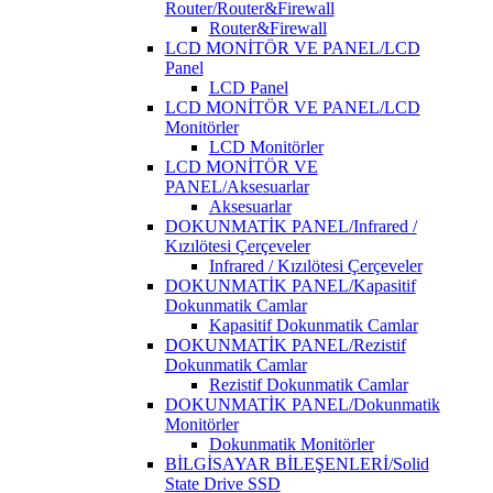
Router/Router&Firewall
Router&Firewall
LCD MONİTÖR VE PANEL/LCD
Panel
LCD Panel
LCD MONİTÖR VE PANEL/LCD
Monitörler
LCD Monitörler
LCD MONİTÖR VE
PANEL/Aksesuarlar
Aksesuarlar
DOKUNMATİK PANEL/Infrared /
Kızılötesi Çerçeveler
Infrared / Kızılötesi Çerçeveler
DOKUNMATİK PANEL/Kapasitif
Dokunmatik Camlar
Kapasitif Dokunmatik Camlar
DOKUNMATİK PANEL/Rezistif
Dokunmatik Camlar
Rezistif Dokunmatik Camlar
DOKUNMATİK PANEL/Dokunmatik
Monitörler
Dokunmatik Monitörler
BİLGİSAYAR BİLEŞENLERİ/Solid
State Drive SSD