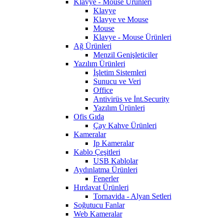
Klavye - Mouse Ürünleri
Klavye
Klavye ve Mouse
Mouse
Klavye - Mouse Ürünleri
Ağ Ürünleri
Menzil Genişleticiler
Yazılım Ürünleri
İşletim Sistemleri
Sunucu ve Veri
Office
Antivirüs ve İnt.Security
Yazılım Ürünleri
Ofis Gıda
Çay Kahve Ürünleri
Kameralar
Ip Kameralar
Kablo Çeşitleri
USB Kablolar
Aydınlatma Ürünleri
Fenerler
Hırdavat Ürünleri
Tornavida - Alyan Setleri
Soğutucu Fanlar
Web Kameralar