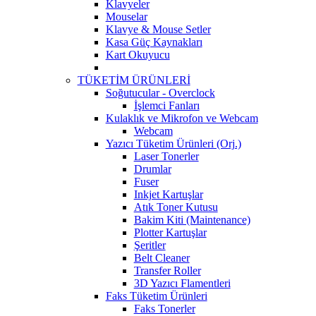
Klavyeler
Mouselar
Klavye & Mouse Setler
Kasa Güç Kaynakları
Kart Okuyucu
TÜKETİM ÜRÜNLERİ
Soğutucular - Overclock
İşlemci Fanları
Kulaklık ve Mikrofon ve Webcam
Webcam
Yazıcı Tüketim Ürünleri (Orj.)
Laser Tonerler
Drumlar
Fuser
Inkjet Kartuşlar
Atık Toner Kutusu
Bakim Kiti (Maintenance)
Plotter Kartuşlar
Şeritler
Belt Cleaner
Transfer Roller
3D Yazıcı Flamentleri
Faks Tüketim Ürünleri
Faks Tonerler