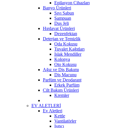
Epilasyon Cihazları
Banyo Ürünleri
Sıvı Sabun
Şampuan
Duş Jeli
Hırdavat Ürünleri
Dezenfektan
Deterjan ve Temizlik
Oda Kokusu
Tuvalet Kağıtları
Islak Mendiller
Kolonya
Oto Kokusu
Ağız ve Diş Bakımı
Diş Macunu
Parfüm ve Deodarant
Erkek Parfüm
Cilt Bakım Ürünleri
Kremler
EV ALETLERİ
Ev Aletleri
Kettle
Vantilatörler
Isıtıcı