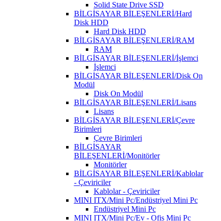
Solid State Drive SSD
BİLGİSAYAR BİLEŞENLERİ/Hard
Disk HDD
Hard Disk HDD
BİLGİSAYAR BİLEŞENLERİ/RAM
RAM
BİLGİSAYAR BİLEŞENLERİ/İşlemci
İşlemci
BİLGİSAYAR BİLEŞENLERİ/Disk On
Modül
Disk On Modül
BİLGİSAYAR BİLEŞENLERİ/Lisans
Lisans
BİLGİSAYAR BİLEŞENLERİ/Çevre
Birimleri
Çevre Birimleri
BİLGİSAYAR
BİLEŞENLERİ/Monitörler
Monitörler
BİLGİSAYAR BİLEŞENLERİ/Kablolar
- Çeviriciler
Kablolar - Çeviriciler
MINI ITX/Mini Pc/Endüstriyel Mini Pc
Endüstriyel Mini Pc
MINI ITX/Mini Pc/Ev - Ofis Mini Pc