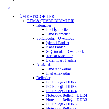
0
TÜM KATEGORİLER
OEM & ÇEVRE BİRİMLERİ
İşlemciler
Intel İşlemciler
Amd İşlemciler
Soğutucular - Overclock
İşlemci Fanları
Kasa Fanları
Soğutucular - Overclock
Termal Macunlar
Ekran Kartı Fanları
Anakartlar
Amd Anakartlar
Intel Anakartlar
Bellekler
PC Belleği - DDR2
PC Belleği - DDR3
PC Belleği - DDR4
Notebook Belleği - DDR4
Notebook Belleği - DDR3
PC Belleği - DDR5
Notebook Bellekleri