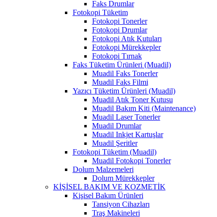
Faks Drumlar
Fotokopi Tüketim
Fotokopi Tonerler
Fotokopi Drumlar
Fotokopi Atık Kutuları
Fotokopi Mürekkepler
Fotokopi Tırnak
Faks Tüketim Ürünleri (Muadil)
Muadil Faks Tonerler
Muadil Faks Filmi
Yazıcı Tüketim Ürünleri (Muadil)
Muadil Atık Toner Kutusu
Muadil Bakım Kiti (Maintenance)
Muadil Laser Tonerler
Muadil Drumlar
Muadil Inkjet Kartuşlar
Muadil Şeritler
Fotokopi Tüketim (Muadil)
Muadil Fotokopi Tonerler
Dolum Malzemeleri
Dolum Mürekkepler
KİŞİSEL BAKIM VE KOZMETİK
Kişisel Bakım Ürünleri
Tansiyon Cihazları
Traş Makineleri