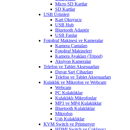
Micro SD Kartlar
SD Kartlar
USB Ürünleri
Kart Okuyucu
USB Hub
Bluetooth Adaptör
USB Fanlar
Fotoğraf Makinesi ve Kameralar
Kamera Çantaları
Fotoğraf Makineleri
Kamera Ayakları (Tripod)
Aksiyon Kameralar
Telefon ve Tablet Aksesuarları
Duvar Şarj Cihazları
Telefon ve Tablet Aksesuarları
Kulaklık ve Mikrofon ve Webcam
Webcam
PC Kulaklıklar
Kulaklıklı Mikrofonlar
MP3 ve MP4 Kulaklıklar
Bluetooth Kulaklıklar
Mikrofon
Usb Kulaklıklar
KVM Switch ve Printserver
HDMI Switch ve Çoklayıcı