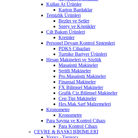
Kullan At Ürünler
Karton Bardaklar
Temizlik Ürünleri
Bezler ve Setler
Sprey ve Köpükler
Cilt Bakım Ürünleri
Kremler
Personel Devam Kontrol Sistemleri
PDKS Cihazları
Turnike Bariyer Ürünleri
Hesap Makineleri ve Sözlük
Masaüstü Makineler
Şeritli Makineler
Pro.Masaüstü Makineler
Finansal Makineler
FX Bilimsel Makineler
Grafik Çiz.Bilimsel Makineler
Cep Tipi Makineler
Hes.Mak.Sarf Malzemeleri
Kronometre
Kronometre
Para Sayma ve Kontrol Cihazı
Para Kontrol Cihazı
ÇEVRE & BASKI BİRİMLERİ
Yazıcı - Tarayıcı