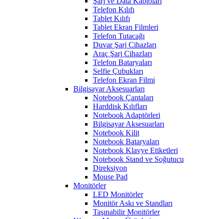
Şarj ve Data Kabloları
Telefon Kılıfı
Tablet Kılıfı
Tablet Ekran Filmleri
Telefon Tutacağı
Duvar Şarj Cihazları
Araç Şarj Cihazları
Telefon Bataryaları
Selfie Çubukları
Telefon Ekran Filmi
Bilgisayar Aksesuarları
Notebook Çantaları
Harddisk Kılıfları
Notebook Adaptörleri
Bilgisayar Aksesuarları
Notebook Kilit
Notebook Bataryaları
Notebook Klavye Etiketleri
Notebook Stand ve Soğutucu
Direksiyon
Mouse Pad
Monitörler
LED Monitörler
Monitör Askı ve Standları
Taşınabilir Monitörler