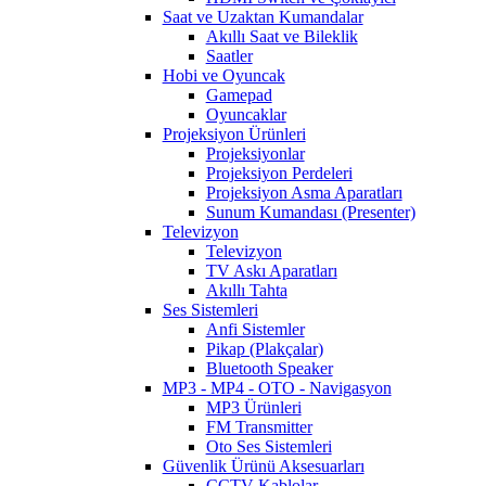
Saat ve Uzaktan Kumandalar
Akıllı Saat ve Bileklik
Saatler
Hobi ve Oyuncak
Gamepad
Oyuncaklar
Projeksiyon Ürünleri
Projeksiyonlar
Projeksiyon Perdeleri
Projeksiyon Asma Aparatları
Sunum Kumandası (Presenter)
Televizyon
Televizyon
TV Askı Aparatları
Akıllı Tahta
Ses Sistemleri
Anfi Sistemler
Pikap (Plakçalar)
Bluetooth Speaker
MP3 - MP4 - OTO - Navigasyon
MP3 Ürünleri
FM Transmitter
Oto Ses Sistemleri
Güvenlik Ürünü Aksesuarları
CCTV Kablolar