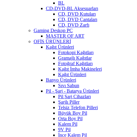
BL
CD-DVD-BL Aksesuarları
CD, DVD Kutuları
CD, DVD Çantaları
CD, DVD Zarfı
Gaming Deskop PC
MASTER OF ART
OFİS ÜRÜNLERİ
Kağıt Ürünleri
Fotokopi Kağıtları
Gramajlı Kağıtlar
Fotoğraf Kağıtları
Kağıt İmha Makineleri
Kağıt Ürünleri
Banyo Ürünleri
Sıvı Sabun
Pil - Şarj - Batarya Ürünleri
Pil Şarj Cihazları
Şarjlı Piller
Telsiz Telefon Pilleri
Büyük Boy Pil
Orta Boy Pil
Kalem Pil
9V Pil
İnce Kalem Pil