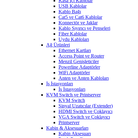
Kasa İçi Kablolar
USB Kablolar
Kablo Bağı
Cat5 ve Cat6 Kablolar
Konnectör ve Jaklar
Kablo Sıyırıcı ve Penseleri
Fiber Kablolar
Uydu Kabloları
Ağ Ürünleri
Ethernet Kartları
Access Point ve Router
Menzil Genişleticiler
Powerline Adaptörler
WiFi Adaptörler
Anten ve Anten Kabloları
İş İstasyonları
İş İstasyonları
KVM Switch ve Printserver
KVM Switch
Sinyal Uzatıcılar (Extender)
HDMI Switch ve Çoklayıcı
VGA Switch ve Çoklayıcı
Printserver
Kabin & Aksesuarları
Kabin Aksesuarı