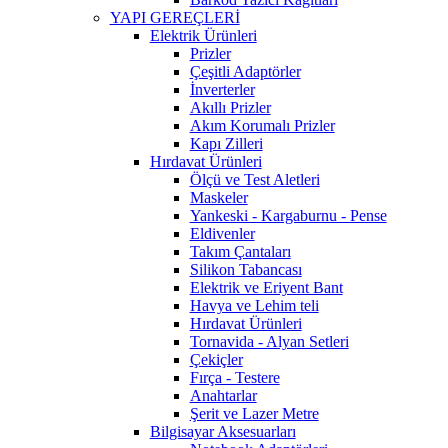
YAPI GEREÇLERİ
Elektrik Ürünleri
Prizler
Çeşitli Adaptörler
İnverterler
Akıllı Prizler
Akım Korumalı Prizler
Kapı Zilleri
Hırdavat Ürünleri
Ölçü ve Test Aletleri
Maskeler
Yankeski - Kargaburnu - Pense
Eldivenler
Takım Çantaları
Silikon Tabancası
Elektrik ve Eriyent Bant
Havya ve Lehim teli
Hırdavat Ürünleri
Tornavida - Alyan Setleri
Çekiçler
Fırça - Testere
Anahtarlar
Şerit ve Lazer Metre
Bilgisayar Aksesuarları