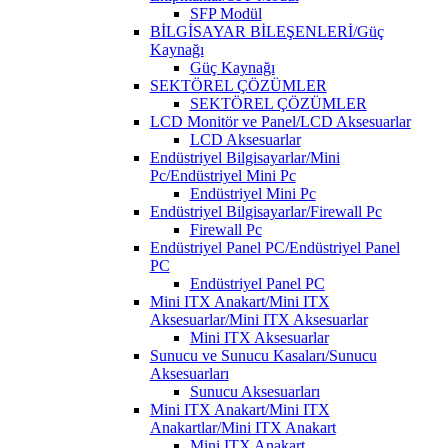
SFP Modül
BİLGİSAYAR BİLEŞENLERİ/Güç
Kaynağı
Güç Kaynağı
SEKTÖREL ÇÖZÜMLER
SEKTÖREL ÇÖZÜMLER
LCD Monitör ve Panel/LCD Aksesuarlar
LCD Aksesuarlar
Endüstriyel Bilgisayarlar/Mini
Pc/Endüstriyel Mini Pc
Endüstriyel Mini Pc
Endüstriyel Bilgisayarlar/Firewall Pc
Firewall Pc
Endüstriyel Panel PC/Endüstriyel Panel
PC
Endüstriyel Panel PC
Mini ITX Anakart/Mini ITX
Aksesuarlar/Mini ITX Aksesuarlar
Mini ITX Aksesuarlar
Sunucu ve Sunucu Kasaları/Sunucu
Aksesuarları
Sunucu Aksesuarları
Mini ITX Anakart/Mini ITX
Anakartlar/Mini ITX Anakart
Mini ITX Anakart