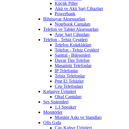
Küçük Piller
Akü ve Akü Şarj Cihazları
Powerbank
Bilgisayar Aksesuarları
Notebook Çantaları
Telefon ve Tablet Aksesuarları
Araç Şarj Cihazları
Telefon - Telsiz Çeşitleri
Telefon Kulaklıkları
Telefon - Telsiz Çeşitleri
Santral - Bileşenleri
Duvar Tipi Telefon
Masaüstü Telefonlar
IP Telefonlar
Telsiz Telefonlar
Pmr El Telsizler
Cep Telefonları
Kırtasiye Ürünleri
Okul Çantaları
Ses Sistemleri
1.1 Speaker
Monitörler
Monitör Askı ve Standları
Ofis Gıda
Çay Kahve Ürünleri