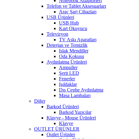
Notebook Adaptörleri
Telefon ve Tablet Aksesuarları
Araç Şarj Cihazları
USB Ürünleri
USB Hub
Kart Okuyucu
Televizyon
TV Askı Aparatları
Deterjan ve Temizlik
Islak Mendiller
Oda Kokusu
Aydınlatma Ürünleri
Ampuller
Şerit LED
Fenerler
Işıldaklar
Dış Cephe Aydınlatma
Masa Lambaları
Diğer
Barkod Ürünleri
Barkod Yazıcılar
Klavye - Mouse Ürünleri
Klavye
OUTLET ÜRÜNLER
Outlet Ürünler