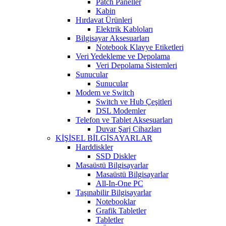
Patch Paneller
Kabin
Hırdavat Ürünleri
Elektrik Kabloları
Bilgisayar Aksesuarları
Notebook Klavye Etiketleri
Veri Yedekleme ve Depolama
Veri Depolama Sistemleri
Sunucular
Sunucular
Modem ve Switch
Switch ve Hub Çeşitleri
DSL Modemler
Telefon ve Tablet Aksesuarları
Duvar Şarj Cihazları
KİŞİSEL BİLGİSAYARLAR
Harddiskler
SSD Diskler
Masaüstü Bilgisayarlar
Masaüstü Bilgisayarlar
All-In-One PC
Taşınabilir Bilgisayarlar
Notebooklar
Grafik Tabletler
Tabletler