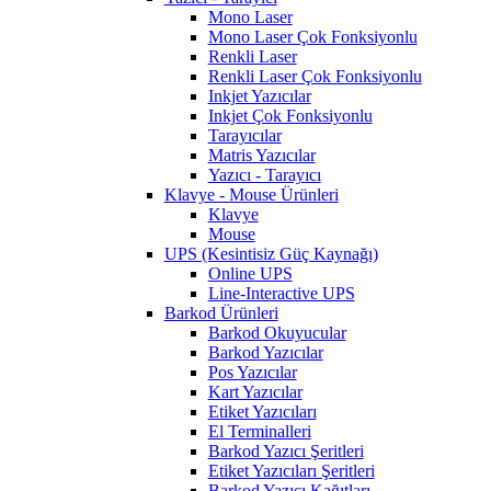
Mono Laser
Mono Laser Çok Fonksiyonlu
Renkli Laser
Renkli Laser Çok Fonksiyonlu
Inkjet Yazıcılar
Inkjet Çok Fonksiyonlu
Tarayıcılar
Matris Yazıcılar
Yazıcı - Tarayıcı
Klavye - Mouse Ürünleri
Klavye
Mouse
UPS (Kesintisiz Güç Kaynağı)
Online UPS
Line-Interactive UPS
Barkod Ürünleri
Barkod Okuyucular
Barkod Yazıcılar
Pos Yazıcılar
Kart Yazıcılar
Etiket Yazıcıları
El Terminalleri
Barkod Yazıcı Şeritleri
Etiket Yazıcıları Şeritleri
Barkod Yazıcı Kağıtları