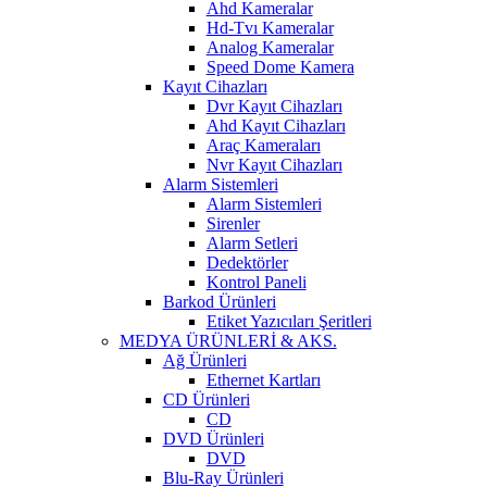
Ahd Kameralar
Hd-Tvı Kameralar
Analog Kameralar
Speed Dome Kamera
Kayıt Cihazları
Dvr Kayıt Cihazları
Ahd Kayıt Cihazları
Araç Kameraları
Nvr Kayıt Cihazları
Alarm Sistemleri
Alarm Sistemleri
Sirenler
Alarm Setleri
Dedektörler
Kontrol Paneli
Barkod Ürünleri
Etiket Yazıcıları Şeritleri
MEDYA ÜRÜNLERİ & AKS.
Ağ Ürünleri
Ethernet Kartları
CD Ürünleri
CD
DVD Ürünleri
DVD
Blu-Ray Ürünleri