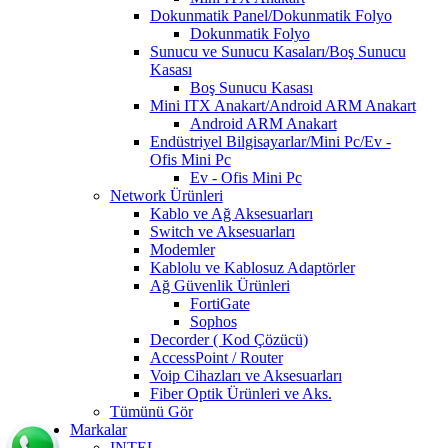
Dokunmatik Panel/Dokunmatik Folyo
Dokunmatik Folyo
Sunucu ve Sunucu Kasaları/Boş Sunucu
Kasası
Boş Sunucu Kasası
Mini ITX Anakart/Android ARM Anakart
Android ARM Anakart
Endüstriyel Bilgisayarlar/Mini Pc/Ev -
Ofis Mini Pc
Ev - Ofis Mini Pc
Network Ürünleri
Kablo ve Ağ Aksesuarları
Switch ve Aksesuarları
Modemler
Kablolu ve Kablosuz Adaptörler
Ağ Güvenlik Ürünleri
FortiGate
Sophos
Decorder ( Kod Çözücü)
AccessPoint / Router
Voip Cihazları ve Aksesuarları
Fiber Optik Ürünleri ve Aks.
Tümünü Gör
Markalar
INTEL