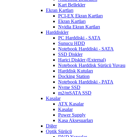
Kart Bellekler
Ekran Kartları
PCI-EX Ekran Kartları
Ekran Kartları
Nvidia Ekran Kartları
Harddiskler
PC Harddiski - SATA
Sunucu HDD
Notebook Harddiski - SATA
SSD Diskler
Harici Diskler (External)
Notebook Harddisk Sürücü Yuvası
Harddisk Kutuları
Docking Station
Notebook Harddiski - PATA
Nvme SSD
m2/mSATA SSD
Kasalar
ATX Kasalar
Kasalar
Power Supply
Kasa Aksesuarları
Diğer
Optik Sürücü
DVD Yazıcılar