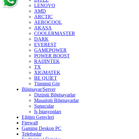
LENOVO
AMD
ARCTIC
AEROCOOL
AKASA
COOLERMASTER
DARK
EVEREST
GAMEPOWER
POWER BOOST
RAIJINTEK
TX
XIGMATEK
BE QUİET
Tümünü Gör
Bilgisayar/Server
Dizüstü Bilgisayarlar
Masaüstü Bilgisayarlar
Sunucular
İş İstasyonları
Eğitim Gereçleri
Firewall
Gaming Deskop PC
Telefonlar