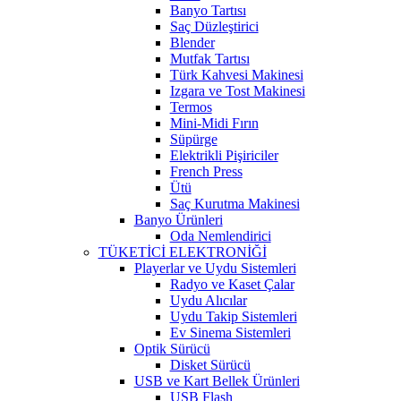
Banyo Tartısı
Saç Düzleştirici
Blender
Mutfak Tartısı
Türk Kahvesi Makinesi
Izgara ve Tost Makinesi
Termos
Mini-Midi Fırın
Süpürge
Elektrikli Pişiriciler
French Press
Ütü
Saç Kurutma Makinesi
Banyo Ürünleri
Oda Nemlendirici
TÜKETİCİ ELEKTRONİĞİ
Playerlar ve Uydu Sistemleri
Radyo ve Kaset Çalar
Uydu Alıcılar
Uydu Takip Sistemleri
Ev Sinema Sistemleri
Optik Sürücü
Disket Sürücü
USB ve Kart Bellek Ürünleri
USB Flash