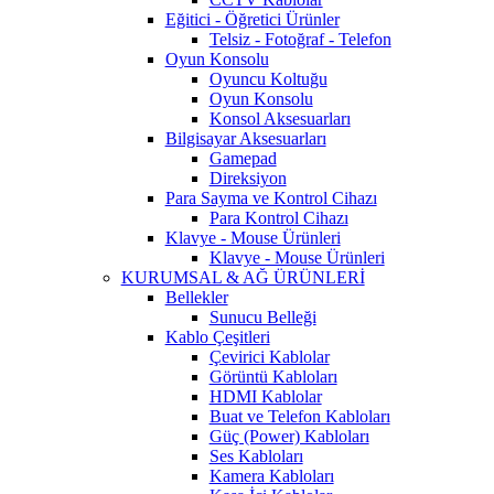
Eğitici - Öğretici Ürünler
Telsiz - Fotoğraf - Telefon
Oyun Konsolu
Oyuncu Koltuğu
Oyun Konsolu
Konsol Aksesuarları
Bilgisayar Aksesuarları
Gamepad
Direksiyon
Para Sayma ve Kontrol Cihazı
Para Kontrol Cihazı
Klavye - Mouse Ürünleri
Klavye - Mouse Ürünleri
KURUMSAL & AĞ ÜRÜNLERİ
Bellekler
Sunucu Belleği
Kablo Çeşitleri
Çevirici Kablolar
Görüntü Kabloları
HDMI Kablolar
Buat ve Telefon Kabloları
Güç (Power) Kabloları
Ses Kabloları
Kamera Kabloları