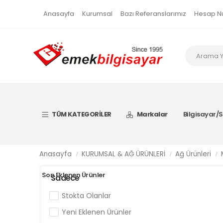
Anasayfa
Kurumsal
Bazı Referanslarımız
Hesap N
TÜM KATEGORİLER
Markalar
Bilgisayar/S
Anasayfa
KURUMSAL & AĞ ÜRÜNLERİ
Ağ Ürünleri
Son Eklenen Ürünler
Sadece
Stokta Olanlar
Yeni Eklenen Ürünler