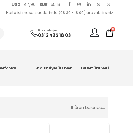
USD
: 47,90
EUR
: 55,18
Hafta içi mesai saatlerinde (08:30 - 18:00) arayabilirsiniz
0
Bize ulaşın
0312 425 18 03
elefonlar
Endüstriyel Ürünler
Outlet Ürünleri
8
Ürün bulundu...