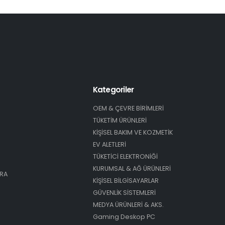
Kategoriler
OEM & ÇEVRE BİRİMLERİ
TÜKETİM ÜRÜNLERİ
KİŞİSEL BAKIM VE KOZMETİK
EV ALETLERİ
TÜKETİCİ ELEKTRONİĞİ
KURUMSAL & AĞ ÜRÜNLERİ
ARA
KİŞİSEL BİLGİSAYARLAR
GÜVENLİK SİSTEMLERİ
MEDYA ÜRÜNLERİ & AKS.
Gaming Deskop PC