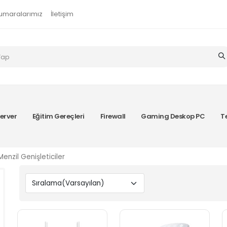
umaralarımız
İletişim
erver
Eğitim Gereçleri
Firewall
Gaming Deskop PC
T
Menzil Genişleticiler