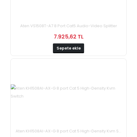
Aten VS1508T-A7 8 Port Cat5 Audio-Video Splitter
7.925,62 TL
Sepete ekle
Aten KH1508AI-AX-G 8 port Cat 5 High-Density Kvm S...