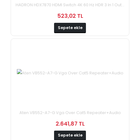
HADRON HDX7870 HDMI Switch 4K 60 Hz HDR 3 In 1 Out...
523,02 TL
Sepete ekle
Aten VB552-A7-G Vga Over Cat5 Repeater+Audio
2.641,87 TL
Sepete ekle