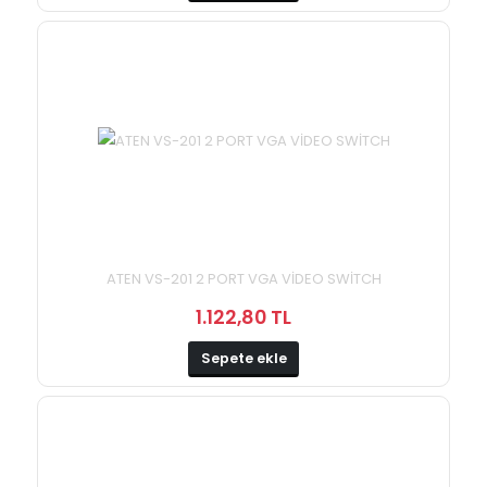
ATEN VS-201 2 PORT VGA VİDEO SWİTCH
1.122,80 TL
Sepete ekle