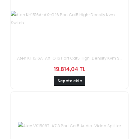
Aten KH1516A-AX-G 16 Port Cat5 High-Density Kvm S...
19.814,04 TL
Sepete ekle