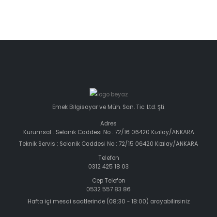
Emek Bilgisayar ve Müh. San. Tic. Ltd. Şti.
Adres
Kurumsal : Selanik Caddesi No : 72/16 06420 Kızılay/ANKARA
Teknik Servis : Selanik Caddesi No : 72/15 06420 Kızılay/ANKARA
Telefon
0312 425 18 03
Cep Telefon
0532 557 83 86
Hafta içi mesai saatlerinde (08:30 - 18:00) arayabilirsiniz