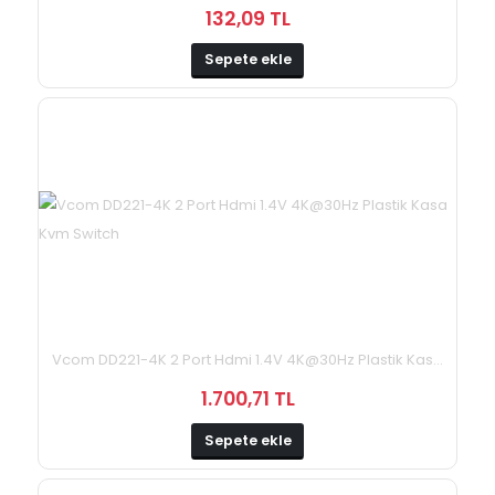
132,09 TL
Sepete ekle
Vcom DD221-4K 2 Port Hdmi 1.4V 4K@30Hz Plastik Kas...
1.700,71 TL
Sepete ekle