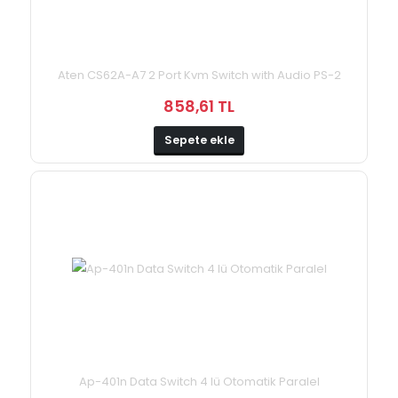
Aten CS62A-A7 2 Port Kvm Switch with Audio PS-2
858,61 TL
Sepete ekle
Ap-401n Data Switch 4 lü Otomatik Paralel