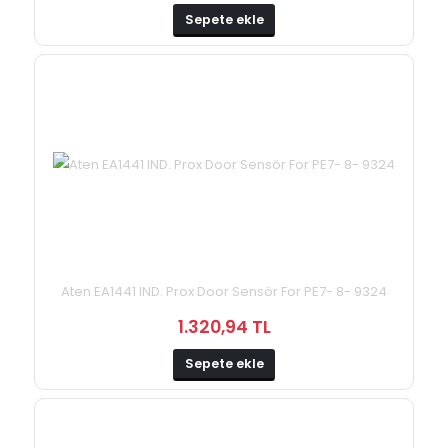
Sepete ekle
Aten EA1441 IND. Prox Door Sensör For PE7- 8- 9324
1.320,94 TL
Sepete ekle