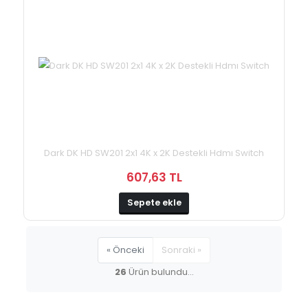
Dark DK HD SW201 2x1 4K x 2K Destekli Hdmı Switch
607,63 TL
Sepete ekle
« Önceki
Sonraki »
26
Ürün bulundu...