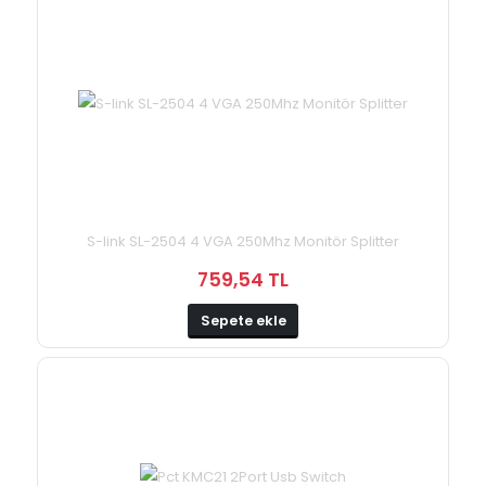
S-link SL-2504 4 VGA 250Mhz Monitör Splitter
759,54 TL
Sepete ekle