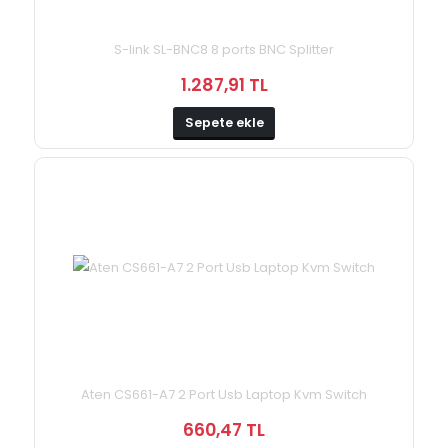
S-link SL-BNC8 8 ports BNC Splitter
1.287,91 TL
Sepete ekle
Aten CS661-A7 2 Port Usb Laptop Kvm Switch
660,47 TL