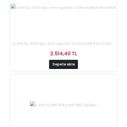
S-link SL-2041 4pc-1mn vga+ps-2 Otomatik Kvm Switc...
2.514,40 TL
Sepete ekle