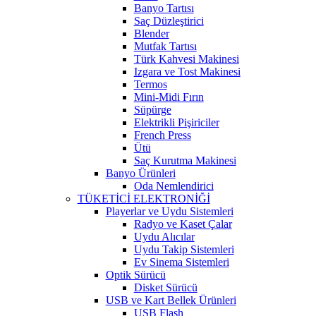
Banyo Tartısı
Saç Düzleştirici
Blender
Mutfak Tartısı
Türk Kahvesi Makinesi
Izgara ve Tost Makinesi
Termos
Mini-Midi Fırın
Süpürge
Elektrikli Pişiriciler
French Press
Ütü
Saç Kurutma Makinesi
Banyo Ürünleri
Oda Nemlendirici
TÜKETİCİ ELEKTRONİĞİ
Playerlar ve Uydu Sistemleri
Radyo ve Kaset Çalar
Uydu Alıcılar
Uydu Takip Sistemleri
Ev Sinema Sistemleri
Optik Sürücü
Disket Sürücü
USB ve Kart Bellek Ürünleri
USB Flash