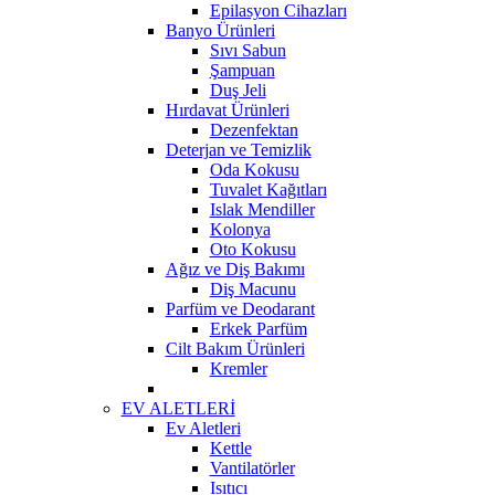
Epilasyon Cihazları
Banyo Ürünleri
Sıvı Sabun
Şampuan
Duş Jeli
Hırdavat Ürünleri
Dezenfektan
Deterjan ve Temizlik
Oda Kokusu
Tuvalet Kağıtları
Islak Mendiller
Kolonya
Oto Kokusu
Ağız ve Diş Bakımı
Diş Macunu
Parfüm ve Deodarant
Erkek Parfüm
Cilt Bakım Ürünleri
Kremler
EV ALETLERİ
Ev Aletleri
Kettle
Vantilatörler
Isıtıcı