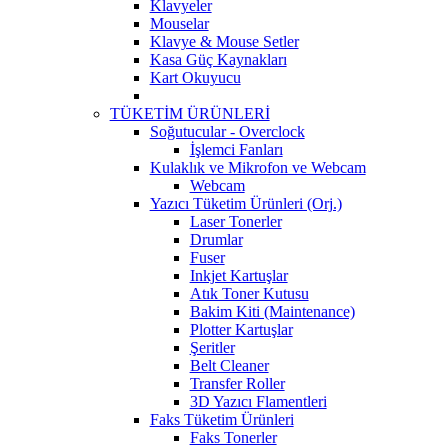
Klavyeler
Mouselar
Klavye & Mouse Setler
Kasa Güç Kaynakları
Kart Okuyucu
TÜKETİM ÜRÜNLERİ
Soğutucular - Overclock
İşlemci Fanları
Kulaklık ve Mikrofon ve Webcam
Webcam
Yazıcı Tüketim Ürünleri (Orj.)
Laser Tonerler
Drumlar
Fuser
Inkjet Kartuşlar
Atık Toner Kutusu
Bakim Kiti (Maintenance)
Plotter Kartuşlar
Şeritler
Belt Cleaner
Transfer Roller
3D Yazıcı Flamentleri
Faks Tüketim Ürünleri
Faks Tonerler