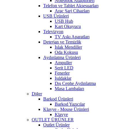
Notebook Adaptörleri
Telefon ve Tablet Aksesuarları
Araç Şarj Cihazları
USB Ürünleri
USB Hub
Kart Okuyucu
Televizyon
TV Askı Aparatları
Deterjan ve Temizlik
Islak Mendiller
Oda Kokusu
Aydınlatma Ürünleri
Ampuller
Şerit LED
Fenerler
Işıldaklar
Dış Cephe Aydınlatma
Masa Lambaları
Diğer
Barkod Ürünleri
Barkod Yazıcılar
Klavye - Mouse Ürünleri
Klavye
OUTLET ÜRÜNLER
Outlet Ürünler