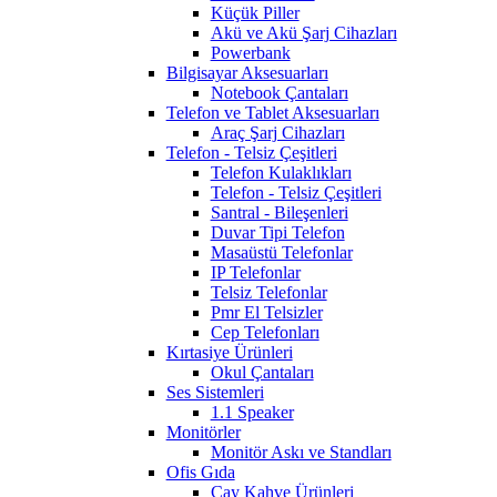
Küçük Piller
Akü ve Akü Şarj Cihazları
Powerbank
Bilgisayar Aksesuarları
Notebook Çantaları
Telefon ve Tablet Aksesuarları
Araç Şarj Cihazları
Telefon - Telsiz Çeşitleri
Telefon Kulaklıkları
Telefon - Telsiz Çeşitleri
Santral - Bileşenleri
Duvar Tipi Telefon
Masaüstü Telefonlar
IP Telefonlar
Telsiz Telefonlar
Pmr El Telsizler
Cep Telefonları
Kırtasiye Ürünleri
Okul Çantaları
Ses Sistemleri
1.1 Speaker
Monitörler
Monitör Askı ve Standları
Ofis Gıda
Çay Kahve Ürünleri