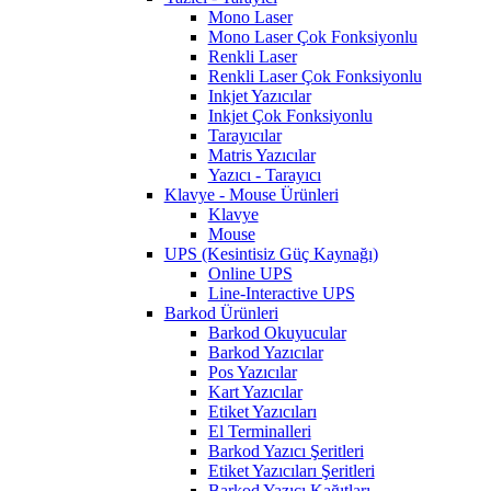
Mono Laser
Mono Laser Çok Fonksiyonlu
Renkli Laser
Renkli Laser Çok Fonksiyonlu
Inkjet Yazıcılar
Inkjet Çok Fonksiyonlu
Tarayıcılar
Matris Yazıcılar
Yazıcı - Tarayıcı
Klavye - Mouse Ürünleri
Klavye
Mouse
UPS (Kesintisiz Güç Kaynağı)
Online UPS
Line-Interactive UPS
Barkod Ürünleri
Barkod Okuyucular
Barkod Yazıcılar
Pos Yazıcılar
Kart Yazıcılar
Etiket Yazıcıları
El Terminalleri
Barkod Yazıcı Şeritleri
Etiket Yazıcıları Şeritleri
Barkod Yazıcı Kağıtları