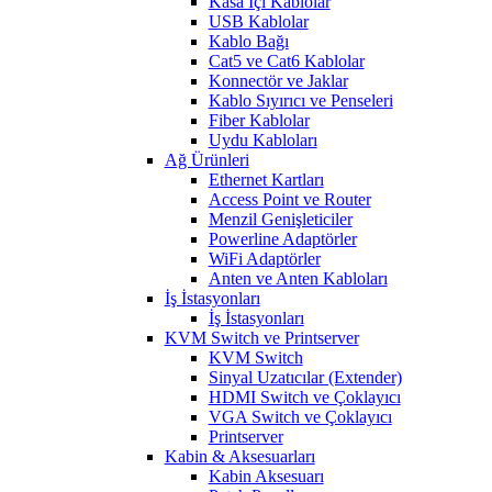
Kasa İçi Kablolar
USB Kablolar
Kablo Bağı
Cat5 ve Cat6 Kablolar
Konnectör ve Jaklar
Kablo Sıyırıcı ve Penseleri
Fiber Kablolar
Uydu Kabloları
Ağ Ürünleri
Ethernet Kartları
Access Point ve Router
Menzil Genişleticiler
Powerline Adaptörler
WiFi Adaptörler
Anten ve Anten Kabloları
İş İstasyonları
İş İstasyonları
KVM Switch ve Printserver
KVM Switch
Sinyal Uzatıcılar (Extender)
HDMI Switch ve Çoklayıcı
VGA Switch ve Çoklayıcı
Printserver
Kabin & Aksesuarları
Kabin Aksesuarı