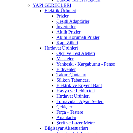
YAPI GEREÇLERİ
Elektrik Ürünleri
Prizler
Çeşitli Adaptörler
İnverterler
Akıllı Prizler
Akım Korumalı Prizler
Kapı Zilleri
Hırdavat Ürünleri
Ölçü ve Test Aletleri
Maskeler
Yankeski - Kargaburnu - Pense
Eldivenler
Takım Çantaları
Silikon Tabancası
Elektrik ve Eriyent Bant
Havya ve Lehim teli
Hırdavat Ürünleri
Tornavida - Alyan Setleri
Çekiçler
Fırça - Testere
Anahtarlar
Şerit ve Lazer Metre
Bilgisayar Aksesuarları