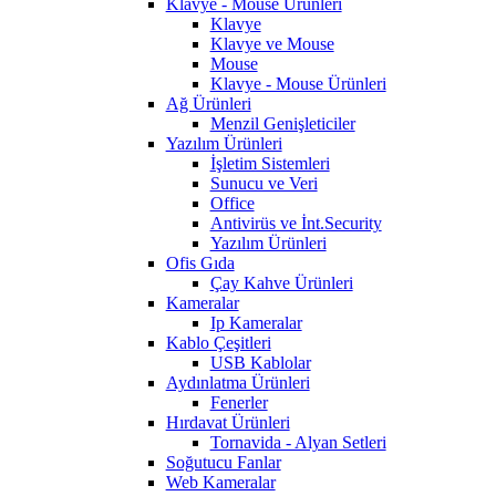
Klavye - Mouse Ürünleri
Klavye
Klavye ve Mouse
Mouse
Klavye - Mouse Ürünleri
Ağ Ürünleri
Menzil Genişleticiler
Yazılım Ürünleri
İşletim Sistemleri
Sunucu ve Veri
Office
Antivirüs ve İnt.Security
Yazılım Ürünleri
Ofis Gıda
Çay Kahve Ürünleri
Kameralar
Ip Kameralar
Kablo Çeşitleri
USB Kablolar
Aydınlatma Ürünleri
Fenerler
Hırdavat Ürünleri
Tornavida - Alyan Setleri
Soğutucu Fanlar
Web Kameralar