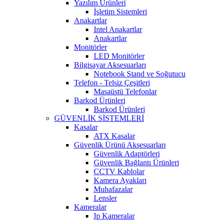
Yazılım Ürünleri
İşletim Sistemleri
Anakartlar
Intel Anakartlar
Anakartlar
Monitörler
LED Monitörler
Bilgisayar Aksesuarları
Notebook Stand ve Soğutucu
Telefon - Telsiz Çeşitleri
Masaüstü Telefonlar
Barkod Ürünleri
Barkod Ürünleri
GÜVENLİK SİSTEMLERİ
Kasalar
ATX Kasalar
Güvenlik Ürünü Aksesuarları
Güvenlik Adaptörleri
Güvenlik Bağlantı Ürünleri
CCTV Kablolar
Kamera Ayakları
Muhafazalar
Lensler
Kameralar
Ip Kameralar