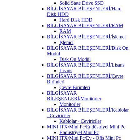
Solid State Drive SSD
BİLGİSAYAR BİLEŞENLERİ/Hard
Disk HDD
Hard Disk HDD
BİLGİSAYAR BİLEŞENLERİ/RAM
RAM
BİLGİSAYAR BİLEŞENLERİ/İşlemci
İşlemci
BİLGİSAYAR BİLEŞENLERİ/Disk On
Modül
Disk On Modül
BİLGİSAYAR BİLEŞENLERİ/Lisans
Lisans
BİLGİSAYAR BİLEŞENLERİ/Çevre
Birimleri
Çevre Birimleri
BİLGİSAYAR
BİLEŞENLERİ/Monitörler
Monitörler
BİLGİSAYAR BİLEŞENLERİ/Kablolar
- Çeviriciler
Kablolar - Çeviriciler
MINI ITX/Mini Pc/Endüstriyel Mini Pc
Endüstriyel Mini Pc
MINI ITX/Mini Pc/Ev - Ofis Mini Pc