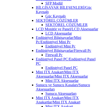
SFP Modül
BİLGİSAYAR BİLEŞENLERİ/Güç
Kaynağı
Güç Kaynağı
SEKTÖREL ÇÖZÜMLER
SEKTÖREL ÇÖZÜMLER
LCD Monitör ve Panel/LCD Aksesuarlar
LCD Aksesuarlar
Endüstriyel Bilgisayarlar/Mini
Pc/Endüstriyel Mini Pc
Endüstriyel Mini Pc
Endüstriyel Bilgisayarlar/Firewall Pc
Firewall Pc
Endüstriyel Panel PC/Endüstriyel Panel
PC
Endüstriyel Panel PC
Mini ITX Anakart/Mini ITX
Aksesuarlar/Mini ITX Aksesuarlar
Mini ITX Aksesuarlar
Sunucu ve Sunucu Kasaları/Sunucu
Aksesuarları
Sunucu Aksesuarları
Mini ITX Anakart/Mini ITX
Anakartlar/Mini ITX Anakart
Mini ITX Anakart