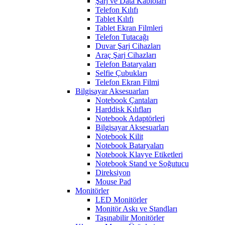
Şarj ve Data Kabloları
Telefon Kılıfı
Tablet Kılıfı
Tablet Ekran Filmleri
Telefon Tutacağı
Duvar Şarj Cihazları
Araç Şarj Cihazları
Telefon Bataryaları
Selfie Çubukları
Telefon Ekran Filmi
Bilgisayar Aksesuarları
Notebook Çantaları
Harddisk Kılıfları
Notebook Adaptörleri
Bilgisayar Aksesuarları
Notebook Kilit
Notebook Bataryaları
Notebook Klavye Etiketleri
Notebook Stand ve Soğutucu
Direksiyon
Mouse Pad
Monitörler
LED Monitörler
Monitör Askı ve Standları
Taşınabilir Monitörler