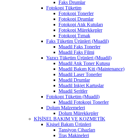
Faks Drumlar
Fotokopi Tüketim
Fotokopi Tonerler
Fotokopi Drumlar
Fotokopi Atık Kutuları
Fotokopi Mürekkepler
Fotokopi Tırnak
Faks Tüketim Ürünleri (Muadil)
Muadil Faks Tonerler
Muadil Faks Filmi
Yazıcı Tüketim Ürünleri (Muadil)
Muadil Atık Toner Kutusu
Muadil Bakım Kiti (Maintenance)
Muadil Laser Tonerler
Muadil Drumlar
Muadil Inkjet Kartuşlar
Muadil Şeritler
Fotokopi Tüketim (Muadil)
Muadil Fotokopi Tonerler
Dolum Malzemeleri
Dolum Mürekkepler
KİŞİSEL BAKIM VE KOZMETİK
Kişisel Bakım Ürünleri
Tansiyon Cihazları
Traş Makineleri