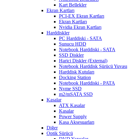
Kart Bellekler
Ekran Kartları
PCI-EX Ekran Kartları
Ekran Kartları
Nvidia Ekran Kartları
Harddiskler
PC Harddiski - SATA
Sunucu HDD
Notebook Harddiski - SATA
SSD Diskler
Harici Diskler (External)
Notebook Harddisk Sürücü Yuvası
Harddisk Kutuları
Docking Station
Notebook Harddiski - PATA
Nvme SSD
m2/mSATA SSD
Kasalar
ATX Kasalar
Kasalar
Power Supply
Kasa Aksesuarları
Diğer
Optik Sürücü
DVD Yazıcılar