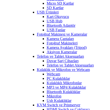
Micro SD Kartlar
SD Kartlar
USB Ürünleri
Kart Okuyucu
USB Hub
Bluetooth Adaptör
USB Fanlar
Fotoğraf Makinesi ve Kameralar
Kamera Çantaları
Fotoğraf Makineleri
Kamera Ayakları (Tripod)
Aksiyon Kameralar
Telefon ve Tablet Aksesuarları
Duvar Şarj Cihazları
Telefon ve Tablet Aksesuarları
Kulaklık ve Mikrofon ve Webcam
Webcam
PC Kulaklıklar
Kulaklıklı Mikrofonlar
MP3 ve MP4 Kulaklıklar
Bluetooth Kulaklıklar
Mikrofon
Usb Kulaklıklar
KVM Switch ve Printserver
HDMI Switch ve Çoklayıcı