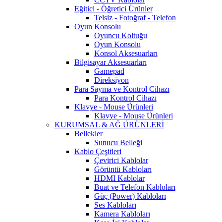
Eğitici - Öğretici Ürünler
Telsiz - Fotoğraf - Telefon
Oyun Konsolu
Oyuncu Koltuğu
Oyun Konsolu
Konsol Aksesuarları
Bilgisayar Aksesuarları
Gamepad
Direksiyon
Para Sayma ve Kontrol Cihazı
Para Kontrol Cihazı
Klavye - Mouse Ürünleri
Klavye - Mouse Ürünleri
KURUMSAL & AĞ ÜRÜNLERİ
Bellekler
Sunucu Belleği
Kablo Çeşitleri
Çevirici Kablolar
Görüntü Kabloları
HDMI Kablolar
Buat ve Telefon Kabloları
Güç (Power) Kabloları
Ses Kabloları
Kamera Kabloları