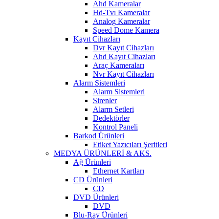
Ahd Kameralar
Hd-Tvı Kameralar
Analog Kameralar
Speed Dome Kamera
Kayıt Cihazları
Dvr Kayıt Cihazları
Ahd Kayıt Cihazları
Araç Kameraları
Nvr Kayıt Cihazları
Alarm Sistemleri
Alarm Sistemleri
Sirenler
Alarm Setleri
Dedektörler
Kontrol Paneli
Barkod Ürünleri
Etiket Yazıcıları Şeritleri
MEDYA ÜRÜNLERİ & AKS.
Ağ Ürünleri
Ethernet Kartları
CD Ürünleri
CD
DVD Ürünleri
DVD
Blu-Ray Ürünleri