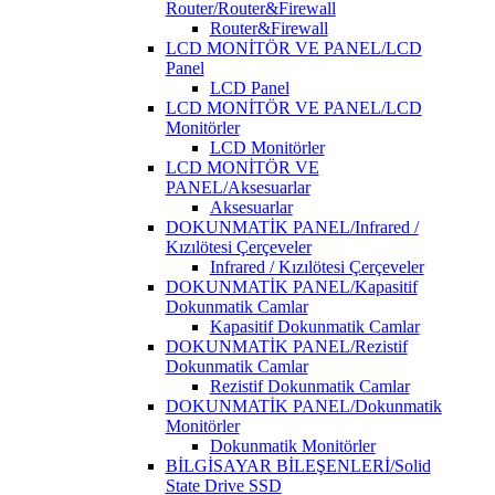
Router/Router&Firewall
Router&Firewall
LCD MONİTÖR VE PANEL/LCD
Panel
LCD Panel
LCD MONİTÖR VE PANEL/LCD
Monitörler
LCD Monitörler
LCD MONİTÖR VE
PANEL/Aksesuarlar
Aksesuarlar
DOKUNMATİK PANEL/Infrared /
Kızılötesi Çerçeveler
Infrared / Kızılötesi Çerçeveler
DOKUNMATİK PANEL/Kapasitif
Dokunmatik Camlar
Kapasitif Dokunmatik Camlar
DOKUNMATİK PANEL/Rezistif
Dokunmatik Camlar
Rezistif Dokunmatik Camlar
DOKUNMATİK PANEL/Dokunmatik
Monitörler
Dokunmatik Monitörler
BİLGİSAYAR BİLEŞENLERİ/Solid
State Drive SSD