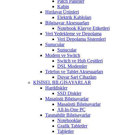
Patch Paneller
Kabin
Hırdavat Ürünleri
Elektrik Kabloları
Bilgisayar Aksesuarları
Notebook Klavye Etiketleri
Veri Yedekleme ve Depolama
Veri Depolama Sistemleri
Sunucular
Sunucular
Modem ve Switch
Switch ve Hub Çeşitleri
DSL Modemler
Telefon ve Tablet Aksesuarları
Duvar Şarj Cihazları
KİŞİSEL BİLGİSAYARLAR
Harddiskler
SSD Diskler
Masaüstü Bilgisayarlar
Masaüstü Bilgisayarlar
All-In-One PC
Taşınabilir Bilgisayarlar
Notebooklar
Grafik Tabletler
Tabletler