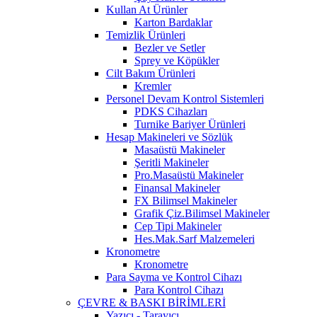
Kullan At Ürünler
Karton Bardaklar
Temizlik Ürünleri
Bezler ve Setler
Sprey ve Köpükler
Cilt Bakım Ürünleri
Kremler
Personel Devam Kontrol Sistemleri
PDKS Cihazları
Turnike Bariyer Ürünleri
Hesap Makineleri ve Sözlük
Masaüstü Makineler
Şeritli Makineler
Pro.Masaüstü Makineler
Finansal Makineler
FX Bilimsel Makineler
Grafik Çiz.Bilimsel Makineler
Cep Tipi Makineler
Hes.Mak.Sarf Malzemeleri
Kronometre
Kronometre
Para Sayma ve Kontrol Cihazı
Para Kontrol Cihazı
ÇEVRE & BASKI BİRİMLERİ
Yazıcı - Tarayıcı