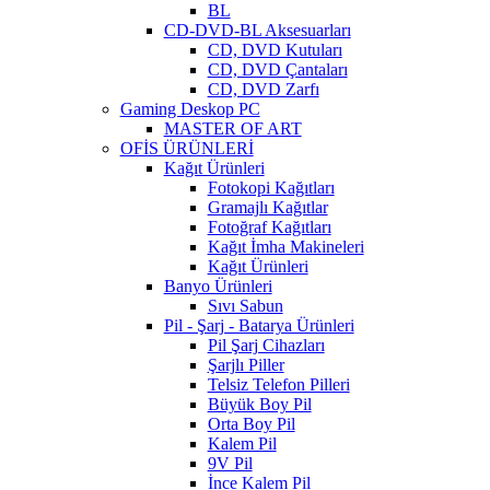
BL
CD-DVD-BL Aksesuarları
CD, DVD Kutuları
CD, DVD Çantaları
CD, DVD Zarfı
Gaming Deskop PC
MASTER OF ART
OFİS ÜRÜNLERİ
Kağıt Ürünleri
Fotokopi Kağıtları
Gramajlı Kağıtlar
Fotoğraf Kağıtları
Kağıt İmha Makineleri
Kağıt Ürünleri
Banyo Ürünleri
Sıvı Sabun
Pil - Şarj - Batarya Ürünleri
Pil Şarj Cihazları
Şarjlı Piller
Telsiz Telefon Pilleri
Büyük Boy Pil
Orta Boy Pil
Kalem Pil
9V Pil
İnce Kalem Pil