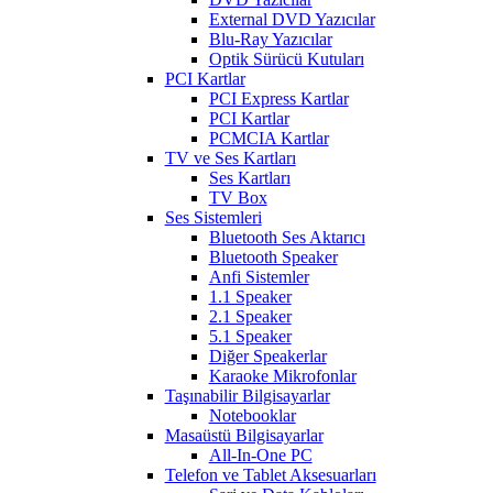
External DVD Yazıcılar
Blu-Ray Yazıcılar
Optik Sürücü Kutuları
PCI Kartlar
PCI Express Kartlar
PCI Kartlar
PCMCIA Kartlar
TV ve Ses Kartları
Ses Kartları
TV Box
Ses Sistemleri
Bluetooth Ses Aktarıcı
Bluetooth Speaker
Anfi Sistemler
1.1 Speaker
2.1 Speaker
5.1 Speaker
Diğer Speakerlar
Karaoke Mikrofonlar
Taşınabilir Bilgisayarlar
Notebooklar
Masaüstü Bilgisayarlar
All-In-One PC
Telefon ve Tablet Aksesuarları