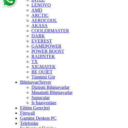
LENOVO
AMD
ARCTIC
AEROCOOL
AKASA
COOLERMASTER
DARK
EVEREST
GAMEPOWER
POWER BOOST
RAIJINTEK
TX
XIGMATEK
BE QUİET
Tümünü Gör
Bilgisayar/Server
Dizüstü Bilgisayarlar
Masaüstü Bilgisayarlar
Sunucular
İş İstasyonları
Eğitim Gereçleri
Firewall
Gaming Deskop PC
Telefonlar