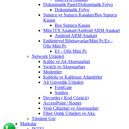
Dokunmatik Panel/Dokunmatik Folyo
Dokunmatik Folyo
Sunucu ve Sunucu Kasaları/Boş Sunucu
Kasası
Boş Sunucu Kasası
Mini ITX Anakart/Android ARM Anakart
Android ARM Anakart
Endüstriyel Bilgisayarlar/Mini Pc/Ev -
Ofis Mini Pc
Ev - Ofis Mini Pc
Network Ürünleri
Kablo ve Ağ Aksesuarları
Switch ve Aksesuarları
Modemler
Kablolu ve Kablosuz Adaptörler
Ağ Güvenlik Ürünleri
FortiGate
Sophos
Decorder ( Kod Çözücü)
AccessPoint / Router
Voip Cihazları ve Aksesuarları
Fiber Optik Ürünleri ve Aks.
Tümünü Gör
Markalar
INTEL