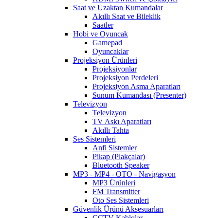
Saat ve Uzaktan Kumandalar
Akıllı Saat ve Bileklik
Saatler
Hobi ve Oyuncak
Gamepad
Oyuncaklar
Projeksiyon Ürünleri
Projeksiyonlar
Projeksiyon Perdeleri
Projeksiyon Asma Aparatları
Sunum Kumandası (Presenter)
Televizyon
Televizyon
TV Askı Aparatları
Akıllı Tahta
Ses Sistemleri
Anfi Sistemler
Pikap (Plakçalar)
Bluetooth Speaker
MP3 - MP4 - OTO - Navigasyon
MP3 Ürünleri
FM Transmitter
Oto Ses Sistemleri
Güvenlik Ürünü Aksesuarları
CCTV Kablolar