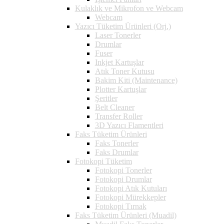
Kulaklık ve Mikrofon ve Webcam
Webcam
Yazıcı Tüketim Ürünleri (Orj.)
Laser Tonerler
Drumlar
Fuser
Inkjet Kartuşlar
Atık Toner Kutusu
Bakim Kiti (Maintenance)
Plotter Kartuşlar
Şeritler
Belt Cleaner
Transfer Roller
3D Yazıcı Flamentleri
Faks Tüketim Ürünleri
Faks Tonerler
Faks Drumlar
Fotokopi Tüketim
Fotokopi Tonerler
Fotokopi Drumlar
Fotokopi Atık Kutuları
Fotokopi Mürekkepler
Fotokopi Tırnak
Faks Tüketim Ürünleri (Muadil)