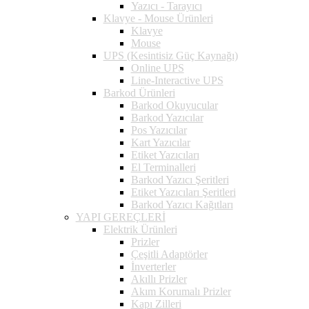
Yazıcı - Tarayıcı
Klavye - Mouse Ürünleri
Klavye
Mouse
UPS (Kesintisiz Güç Kaynağı)
Online UPS
Line-Interactive UPS
Barkod Ürünleri
Barkod Okuyucular
Barkod Yazıcılar
Pos Yazıcılar
Kart Yazıcılar
Etiket Yazıcıları
El Terminalleri
Barkod Yazıcı Şeritleri
Etiket Yazıcıları Şeritleri
Barkod Yazıcı Kağıtları
YAPI GEREÇLERİ
Elektrik Ürünleri
Prizler
Çeşitli Adaptörler
İnverterler
Akıllı Prizler
Akım Korumalı Prizler
Kapı Zilleri