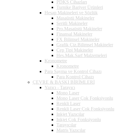
PDKS Cihazları
Turnike Bariyer Ürünleri
Hesap Makineleri ve Sözlük
Masaüstü Makineler
Şeritli Makineler
Pro.Masaüstü Makineler
Finansal Makineler
FX Bilimsel Makineler
Grafik Çiz.Bilimsel Makineler
Cep Tipi Makineler
Hes.Mak.Sarf Malzemeleri
Kronometre
Kronometre
Para Sayma ve Kontrol Cihazı
Para Kontrol Cihazı
ÇEVRE & BASKI BİRİMLERİ
Yazıcı - Tarayıcı
Mono Laser
Mono Laser Çok Fonksiyonlu
Renkli Laser
Renkli Laser Çok Fonksiyonlu
Inkjet Yazıcılar
Inkjet Çok Fonksiyonlu
Tarayıcılar
Matris Yazıcılar