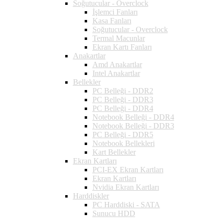
Soğutucular - Overclock
İşlemci Fanları
Kasa Fanları
Soğutucular - Overclock
Termal Macunlar
Ekran Kartı Fanları
Anakartlar
Amd Anakartlar
Intel Anakartlar
Bellekler
PC Belleği - DDR2
PC Belleği - DDR3
PC Belleği - DDR4
Notebook Belleği - DDR4
Notebook Belleği - DDR3
PC Belleği - DDR5
Notebook Bellekleri
Kart Bellekler
Ekran Kartları
PCI-EX Ekran Kartları
Ekran Kartları
Nvidia Ekran Kartları
Harddiskler
PC Harddiski - SATA
Sunucu HDD