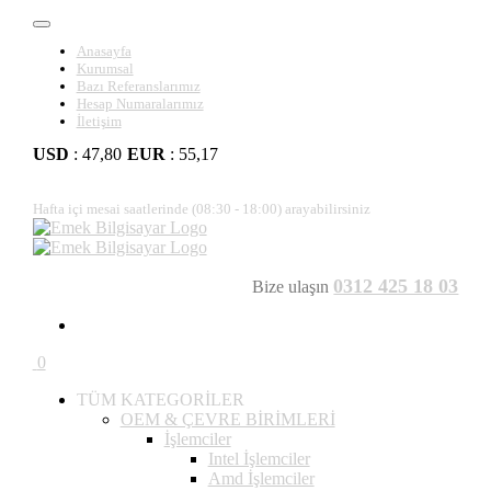
Anasayfa
Kurumsal
Bazı Referanslarımız
Hesap Numaralarımız
İletişim
USD
: 47,80
EUR
: 55,17
Hafta içi mesai saatlerinde (08:30 - 18:00) arayabilirsiniz
0312 425 18 03
Bize ulaşın
0
TÜM KATEGORİLER
OEM & ÇEVRE BİRİMLERİ
İşlemciler
Intel İşlemciler
Amd İşlemciler