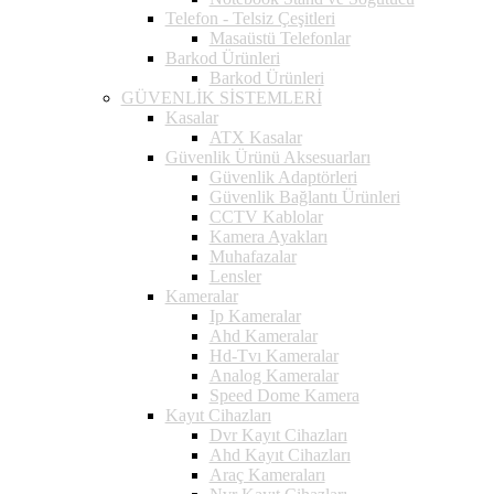
Telefon - Telsiz Çeşitleri
Masaüstü Telefonlar
Barkod Ürünleri
Barkod Ürünleri
GÜVENLİK SİSTEMLERİ
Kasalar
ATX Kasalar
Güvenlik Ürünü Aksesuarları
Güvenlik Adaptörleri
Güvenlik Bağlantı Ürünleri
CCTV Kablolar
Kamera Ayakları
Muhafazalar
Lensler
Kameralar
Ip Kameralar
Ahd Kameralar
Hd-Tvı Kameralar
Analog Kameralar
Speed Dome Kamera
Kayıt Cihazları
Dvr Kayıt Cihazları
Ahd Kayıt Cihazları
Araç Kameraları