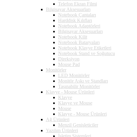
Telefon Ekran Filmi
Bilgisayar Aksesuarları
Notebook Çantaları
Harddisk Kılıfları
Notebook Adaptörleri
Bilgisayar Aksesuarları
Notebook Kilit
Notebook Bataryaları
Notebook Klavye Etiketleri
Notebook Stand ve Soğutucu
Direksiyon
Mouse Pad
Monitörler
LED Monitörler
Monitör Askı ve Standları
Taşınabilir Monitörler
Klavye - Mouse Ürünleri
Klavye
Klavye ve Mouse
Mouse
Klavye - Mouse Ürünleri
Ağ Ürünleri
Menzil Genişleticiler
Yazılım Ürünleri
İşletim Sistemleri