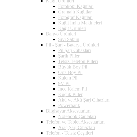
Kağıt Ürünleri
Fotokopi Kağıtları
Gramajlı Kağıtlar
Fotoğraf Kağıtları
Kağıt İmha Makineleri
Kağıt Ürünleri
Banyo Ürünleri
Sıvı Sabun
Pil - Şarj - Batarya Ürünleri
Pil Şarj Cihazları
Şarjlı Piller
Telsiz Telefon Pilleri
Büyük Boy Pil
Orta Boy Pil
Kalem Pil
9V Pil
İnce Kalem Pil
Küçük Piller
Akü ve Akü Şarj Cihazları
Powerbank
Bilgisayar Aksesuarları
Notebook Çantaları
Telefon ve Tablet Aksesuarları
Araç Şarj Cihazları
Telefon - Telsiz Çeşitleri