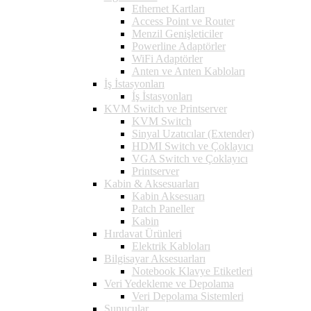
Ethernet Kartları
Access Point ve Router
Menzil Genişleticiler
Powerline Adaptörler
WiFi Adaptörler
Anten ve Anten Kabloları
İş İstasyonları
İş İstasyonları
KVM Switch ve Printserver
KVM Switch
Sinyal Uzatıcılar (Extender)
HDMI Switch ve Çoklayıcı
VGA Switch ve Çoklayıcı
Printserver
Kabin & Aksesuarları
Kabin Aksesuarı
Patch Paneller
Kabin
Hırdavat Ürünleri
Elektrik Kabloları
Bilgisayar Aksesuarları
Notebook Klavye Etiketleri
Veri Yedekleme ve Depolama
Veri Depolama Sistemleri
Sunucular