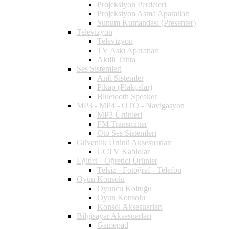
Projeksiyon Perdeleri
Projeksiyon Asma Aparatları
Sunum Kumandası (Presenter)
Televizyon
Televizyon
TV Askı Aparatları
Akıllı Tahta
Ses Sistemleri
Anfi Sistemler
Pikap (Plakçalar)
Bluetooth Speaker
MP3 - MP4 - OTO - Navigasyon
MP3 Ürünleri
FM Transmitter
Oto Ses Sistemleri
Güvenlik Ürünü Aksesuarları
CCTV Kablolar
Eğitici - Öğretici Ürünler
Telsiz - Fotoğraf - Telefon
Oyun Konsolu
Oyuncu Koltuğu
Oyun Konsolu
Konsol Aksesuarları
Bilgisayar Aksesuarları
Gamepad