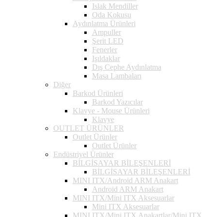
Islak Mendiller
Oda Kokusu
Aydınlatma Ürünleri
Ampuller
Şerit LED
Fenerler
Işıldaklar
Dış Cephe Aydınlatma
Masa Lambaları
Diğer
Barkod Ürünleri
Barkod Yazıcılar
Klavye - Mouse Ürünleri
Klavye
OUTLET ÜRÜNLER
Outlet Ürünler
Outlet Ürünler
Endüstriyel Ürünler
BİLGİSAYAR BİLEŞENLERİ
BİLGİSAYAR BİLEŞENLERİ
MINI ITX/Android ARM Anakart
Android ARM Anakart
MINI ITX/Mini ITX Aksesuarlar
Mini ITX Aksesuarlar
MINI ITX/Mini ITX Anakartlar/Mini ITX