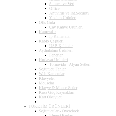
Sunucu ve Veri
Office
Antivirüs ve İnt.Security
Yazılım Ürünleri
Ofis Gıda
Çay Kahve Ürünleri
Kameralar
Ip Kameralar
Kablo Çeşitleri
USB Kablolar
Aydınlatma Ürünleri
Fenerler
Hırdavat Ürünleri
Tornavida - Alyan Setleri
Soğutucu Fanlar
Web Kameralar
Klavyeler
Mouselar
Klavye & Mouse Setler
Kasa Güç Kaynakları
Kart Okuyucu
TÜKETİM ÜRÜNLERİ
Soğutucular - Overclock
İşlemci Fanları