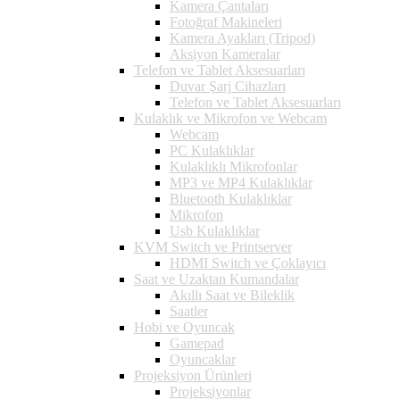
Kamera Çantaları
Fotoğraf Makineleri
Kamera Ayakları (Tripod)
Aksiyon Kameralar
Telefon ve Tablet Aksesuarları
Duvar Şarj Cihazları
Telefon ve Tablet Aksesuarları
Kulaklık ve Mikrofon ve Webcam
Webcam
PC Kulaklıklar
Kulaklıklı Mikrofonlar
MP3 ve MP4 Kulaklıklar
Bluetooth Kulaklıklar
Mikrofon
Usb Kulaklıklar
KVM Switch ve Printserver
HDMI Switch ve Çoklayıcı
Saat ve Uzaktan Kumandalar
Akıllı Saat ve Bileklik
Saatler
Hobi ve Oyuncak
Gamepad
Oyuncaklar
Projeksiyon Ürünleri
Projeksiyonlar