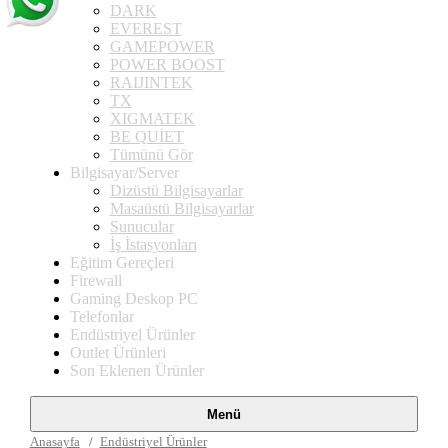
DARK
EVEREST
GAMEPOWER
POWER BOOST
RAIJINTEK
TX
XIGMATEK
BE QUİET
Tümünü Gör
Bilgisayar/Server
Dizüstü Bilgisayarlar
Masaüstü Bilgisayarlar
Sunucular
İş İstasyonları
Eğitim Gereçleri
Firewall
Gaming Deskop PC
Telefonlar
Endüstriyel Ürünler
Outlet Ürünleri
Son Eklenen Ürünler
Menü
Anasayfa
Endüstriyel Ürünler