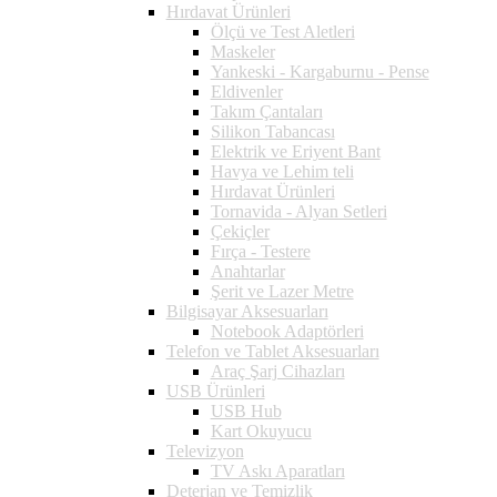
Hırdavat Ürünleri
Ölçü ve Test Aletleri
Maskeler
Yankeski - Kargaburnu - Pense
Eldivenler
Takım Çantaları
Silikon Tabancası
Elektrik ve Eriyent Bant
Havya ve Lehim teli
Hırdavat Ürünleri
Tornavida - Alyan Setleri
Çekiçler
Fırça - Testere
Anahtarlar
Şerit ve Lazer Metre
Bilgisayar Aksesuarları
Notebook Adaptörleri
Telefon ve Tablet Aksesuarları
Araç Şarj Cihazları
USB Ürünleri
USB Hub
Kart Okuyucu
Televizyon
TV Askı Aparatları
Deterjan ve Temizlik