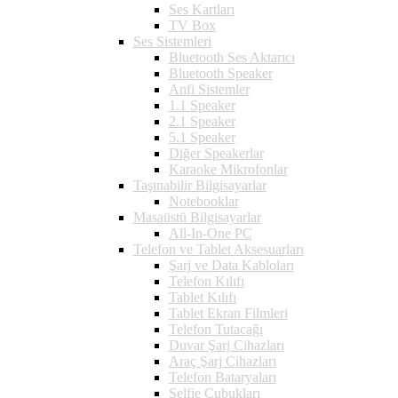
Ses Kartları
TV Box
Ses Sistemleri
Bluetooth Ses Aktarıcı
Bluetooth Speaker
Anfi Sistemler
1.1 Speaker
2.1 Speaker
5.1 Speaker
Diğer Speakerlar
Karaoke Mikrofonlar
Taşınabilir Bilgisayarlar
Notebooklar
Masaüstü Bilgisayarlar
All-In-One PC
Telefon ve Tablet Aksesuarları
Şarj ve Data Kabloları
Telefon Kılıfı
Tablet Kılıfı
Tablet Ekran Filmleri
Telefon Tutacağı
Duvar Şarj Cihazları
Araç Şarj Cihazları
Telefon Bataryaları
Selfie Çubukları