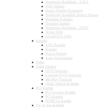
Notebook Harddiski - SATA
SSD Diskler
Harici Diskler (External)
Notebook Harddisk Sürücü Yuvası
Harddisk Kutuları
Docking Station
Notebook Harddiski - PATA
Nvme SSD
m2/mSATA SSD
Kasalar
ATX Kasalar
Kasalar
Power Supply
Kasa Aksesuarları
Diğer
Optik Sürücü
DVD Yazıcılar
External DVD Yazıcılar
Blu-Ray Yazıcılar
Optik Sürücü Kutuları
PCI Kartlar
PCI Express Kartlar
PCI Kartlar
PCMCIA Kartlar
TV ve Ses Kartları