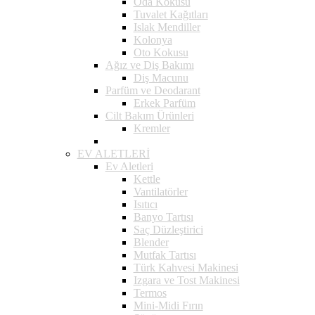
Oda Kokusu
Tuvalet Kağıtları
Islak Mendiller
Kolonya
Oto Kokusu
Ağız ve Diş Bakımı
Diş Macunu
Parfüm ve Deodarant
Erkek Parfüm
Cilt Bakım Ürünleri
Kremler
EV ALETLERİ
Ev Aletleri
Kettle
Vantilatörler
Isıtıcı
Banyo Tartısı
Saç Düzleştirici
Blender
Mutfak Tartısı
Türk Kahvesi Makinesi
Izgara ve Tost Makinesi
Termos
Mini-Midi Fırın