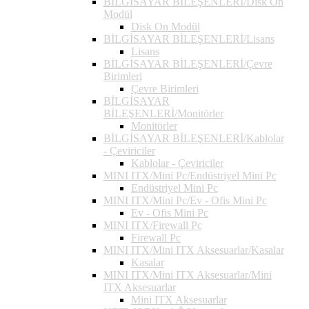
BİLGİSAYAR BİLEŞENLERİ/Disk On
Modül
Disk On Modül
BİLGİSAYAR BİLEŞENLERİ/Lisans
Lisans
BİLGİSAYAR BİLEŞENLERİ/Çevre
Birimleri
Çevre Birimleri
BİLGİSAYAR
BİLEŞENLERİ/Monitörler
Monitörler
BİLGİSAYAR BİLEŞENLERİ/Kablolar
- Çeviriciler
Kablolar - Çeviriciler
MINI ITX/Mini Pc/Endüstriyel Mini Pc
Endüstriyel Mini Pc
MINI ITX/Mini Pc/Ev - Ofis Mini Pc
Ev - Ofis Mini Pc
MINI ITX/Firewall Pc
Firewall Pc
MINI ITX/Mini ITX Aksesuarlar/Kasalar
Kasalar
MINI ITX/Mini ITX Aksesuarlar/Mini
ITX Aksesuarlar
Mini ITX Aksesuarlar