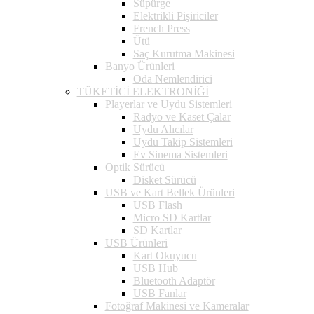
Süpürge
Elektrikli Pişiriciler
French Press
Ütü
Saç Kurutma Makinesi
Banyo Ürünleri
Oda Nemlendirici
TÜKETİCİ ELEKTRONİĞİ
Playerlar ve Uydu Sistemleri
Radyo ve Kaset Çalar
Uydu Alıcılar
Uydu Takip Sistemleri
Ev Sinema Sistemleri
Optik Sürücü
Disket Sürücü
USB ve Kart Bellek Ürünleri
USB Flash
Micro SD Kartlar
SD Kartlar
USB Ürünleri
Kart Okuyucu
USB Hub
Bluetooth Adaptör
USB Fanlar
Fotoğraf Makinesi ve Kameralar