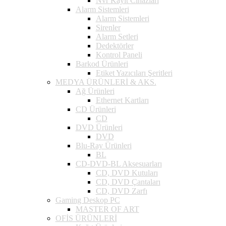
Nvr Kayıt Cihazları
Alarm Sistemleri
Alarm Sistemleri
Sirenler
Alarm Setleri
Dedektörler
Kontrol Paneli
Barkod Ürünleri
Etiket Yazıcıları Şeritleri
MEDYA ÜRÜNLERİ & AKS.
Ağ Ürünleri
Ethernet Kartları
CD Ürünleri
CD
DVD Ürünleri
DVD
Blu-Ray Ürünleri
BL
CD-DVD-BL Aksesuarları
CD, DVD Kutuları
CD, DVD Çantaları
CD, DVD Zarfı
Gaming Deskop PC
MASTER OF ART
OFİS ÜRÜNLERİ