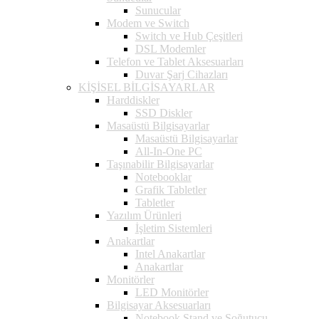
Sunucular
Modem ve Switch
Switch ve Hub Çeşitleri
DSL Modemler
Telefon ve Tablet Aksesuarları
Duvar Şarj Cihazları
KİŞİSEL BİLGİSAYARLAR
Harddiskler
SSD Diskler
Masaüstü Bilgisayarlar
Masaüstü Bilgisayarlar
All-In-One PC
Taşınabilir Bilgisayarlar
Notebooklar
Grafik Tabletler
Tabletler
Yazılım Ürünleri
İşletim Sistemleri
Anakartlar
Intel Anakartlar
Anakartlar
Monitörler
LED Monitörler
Bilgisayar Aksesuarları
Notebook Stand ve Soğutucu