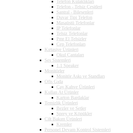
Telefon Kulaklıkları
Telefon - Telsiz Çeşitleri
Santral - Bileşenleri
Duvar Tipi Telefon
Masaüstü Telefonlar
IP Telefonlar
Telsiz Telefonlar
Pmr El Telsizler
Cep Telefonları
Kırtasiye Ürünleri
Okul Çantaları
Ses Sistemleri
1.1 Speaker
Monitörler
Monitör Askı ve Standları
Ofis Gıda
Çay Kahve Ürünleri
Kullan At Ürünler
Karton Bardaklar
Temizlik Ürünleri
Bezler ve Setler
Sprey ve Köpükler
Cilt Bakım Ürünleri
Kremler
Personel Devam Kontrol Sistemleri