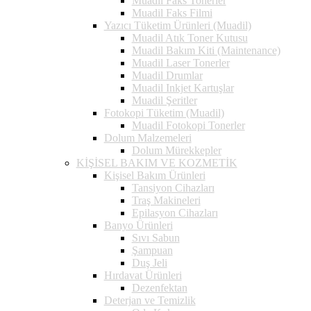
Muadil Faks Tonerler
Muadil Faks Filmi
Yazıcı Tüketim Ürünleri (Muadil)
Muadil Atık Toner Kutusu
Muadil Bakım Kiti (Maintenance)
Muadil Laser Tonerler
Muadil Drumlar
Muadil Inkjet Kartuşlar
Muadil Şeritler
Fotokopi Tüketim (Muadil)
Muadil Fotokopi Tonerler
Dolum Malzemeleri
Dolum Mürekkepler
KİŞİSEL BAKIM VE KOZMETİK
Kişisel Bakım Ürünleri
Tansiyon Cihazları
Traş Makineleri
Epilasyon Cihazları
Banyo Ürünleri
Sıvı Sabun
Şampuan
Duş Jeli
Hırdavat Ürünleri
Dezenfektan
Deterjan ve Temizlik