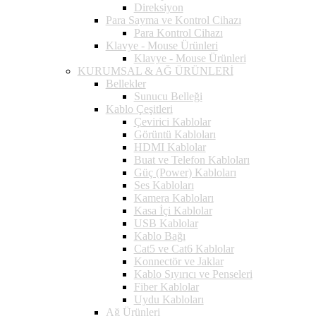
Direksiyon
Para Sayma ve Kontrol Cihazı
Para Kontrol Cihazı
Klavye - Mouse Ürünleri
Klavye - Mouse Ürünleri
KURUMSAL & AĞ ÜRÜNLERİ
Bellekler
Sunucu Belleği
Kablo Çeşitleri
Çevirici Kablolar
Görüntü Kabloları
HDMI Kablolar
Buat ve Telefon Kabloları
Güç (Power) Kabloları
Ses Kabloları
Kamera Kabloları
Kasa İçi Kablolar
USB Kablolar
Kablo Bağı
Cat5 ve Cat6 Kablolar
Konnectör ve Jaklar
Kablo Sıyırıcı ve Penseleri
Fiber Kablolar
Uydu Kabloları
Ağ Ürünleri