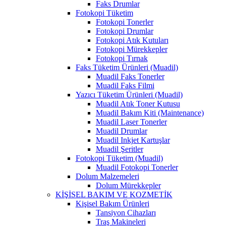
Faks Drumlar
Fotokopi Tüketim
Fotokopi Tonerler
Fotokopi Drumlar
Fotokopi Atık Kutuları
Fotokopi Mürekkepler
Fotokopi Tırnak
Faks Tüketim Ürünleri (Muadil)
Muadil Faks Tonerler
Muadil Faks Filmi
Yazıcı Tüketim Ürünleri (Muadil)
Muadil Atık Toner Kutusu
Muadil Bakım Kiti (Maintenance)
Muadil Laser Tonerler
Muadil Drumlar
Muadil Inkjet Kartuşlar
Muadil Şeritler
Fotokopi Tüketim (Muadil)
Muadil Fotokopi Tonerler
Dolum Malzemeleri
Dolum Mürekkepler
KİŞİSEL BAKIM VE KOZMETİK
Kişisel Bakım Ürünleri
Tansiyon Cihazları
Traş Makineleri