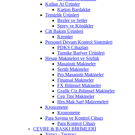
Kullan At Ürünler
Karton Bardaklar
Temizlik Ürünleri
Bezler ve Setler
Sprey ve Köpükler
Cilt Bakım Ürünleri
Kremler
Personel Devam Kontrol Sistemleri
PDKS Cihazları
Turnike Bariyer Ürünleri
Hesap Makineleri ve Sözlük
Masaüstü Makineler
Şeritli Makineler
Pro.Masaüstü Makineler
Finansal Makineler
FX Bilimsel Makineler
Grafik Çiz.Bilimsel Makineler
Cep Tipi Makineler
Hes.Mak.Sarf Malzemeleri
Kronometre
Kronometre
Para Sayma ve Kontrol Cihazı
Para Kontrol Cihazı
ÇEVRE & BASKI BİRİMLERİ
Yazıcı - Tarayıcı