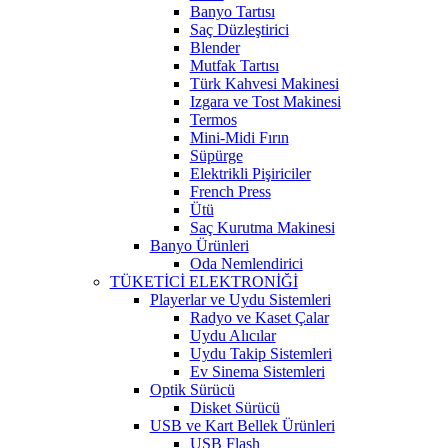
Banyo Tartısı
Saç Düzleştirici
Blender
Mutfak Tartısı
Türk Kahvesi Makinesi
Izgara ve Tost Makinesi
Termos
Mini-Midi Fırın
Süpürge
Elektrikli Pişiriciler
French Press
Ütü
Saç Kurutma Makinesi
Banyo Ürünleri
Oda Nemlendirici
TÜKETİCİ ELEKTRONİĞİ
Playerlar ve Uydu Sistemleri
Radyo ve Kaset Çalar
Uydu Alıcılar
Uydu Takip Sistemleri
Ev Sinema Sistemleri
Optik Sürücü
Disket Sürücü
USB ve Kart Bellek Ürünleri
USB Flash