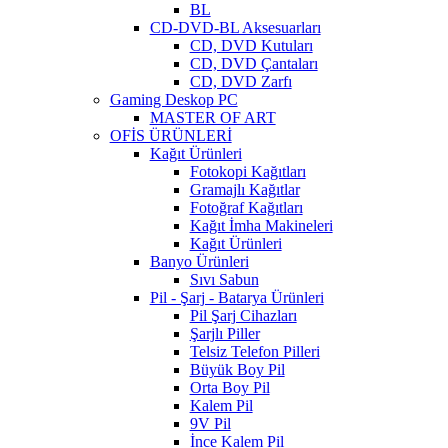
BL
CD-DVD-BL Aksesuarları
CD, DVD Kutuları
CD, DVD Çantaları
CD, DVD Zarfı
Gaming Deskop PC
MASTER OF ART
OFİS ÜRÜNLERİ
Kağıt Ürünleri
Fotokopi Kağıtları
Gramajlı Kağıtlar
Fotoğraf Kağıtları
Kağıt İmha Makineleri
Kağıt Ürünleri
Banyo Ürünleri
Sıvı Sabun
Pil - Şarj - Batarya Ürünleri
Pil Şarj Cihazları
Şarjlı Piller
Telsiz Telefon Pilleri
Büyük Boy Pil
Orta Boy Pil
Kalem Pil
9V Pil
İnce Kalem Pil