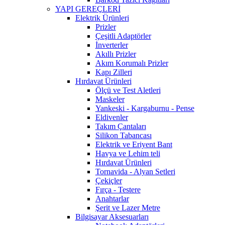
YAPI GEREÇLERİ
Elektrik Ürünleri
Prizler
Çeşitli Adaptörler
İnverterler
Akıllı Prizler
Akım Korumalı Prizler
Kapı Zilleri
Hırdavat Ürünleri
Ölçü ve Test Aletleri
Maskeler
Yankeski - Kargaburnu - Pense
Eldivenler
Takım Çantaları
Silikon Tabancası
Elektrik ve Eriyent Bant
Havya ve Lehim teli
Hırdavat Ürünleri
Tornavida - Alyan Setleri
Çekiçler
Fırça - Testere
Anahtarlar
Şerit ve Lazer Metre
Bilgisayar Aksesuarları