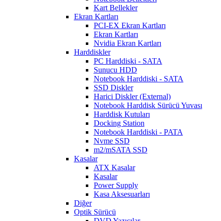
Kart Bellekler
Ekran Kartları
PCI-EX Ekran Kartları
Ekran Kartları
Nvidia Ekran Kartları
Harddiskler
PC Harddiski - SATA
Sunucu HDD
Notebook Harddiski - SATA
SSD Diskler
Harici Diskler (External)
Notebook Harddisk Sürücü Yuvası
Harddisk Kutuları
Docking Station
Notebook Harddiski - PATA
Nvme SSD
m2/mSATA SSD
Kasalar
ATX Kasalar
Kasalar
Power Supply
Kasa Aksesuarları
Diğer
Optik Sürücü
DVD Yazıcılar