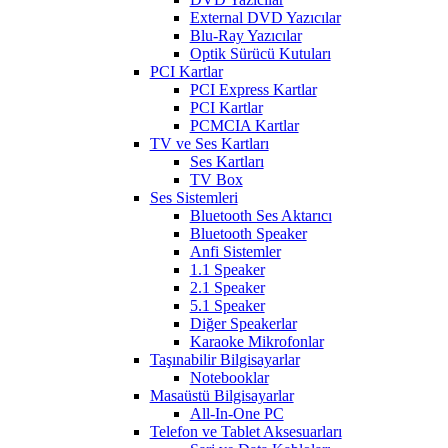
External DVD Yazıcılar
Blu-Ray Yazıcılar
Optik Sürücü Kutuları
PCI Kartlar
PCI Express Kartlar
PCI Kartlar
PCMCIA Kartlar
TV ve Ses Kartları
Ses Kartları
TV Box
Ses Sistemleri
Bluetooth Ses Aktarıcı
Bluetooth Speaker
Anfi Sistemler
1.1 Speaker
2.1 Speaker
5.1 Speaker
Diğer Speakerlar
Karaoke Mikrofonlar
Taşınabilir Bilgisayarlar
Notebooklar
Masaüstü Bilgisayarlar
All-In-One PC
Telefon ve Tablet Aksesuarları