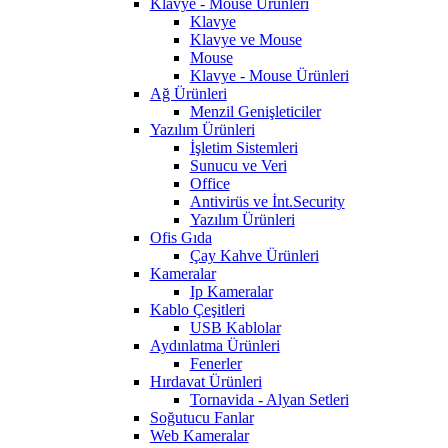
Klavye - Mouse Ürünleri
Klavye
Klavye ve Mouse
Mouse
Klavye - Mouse Ürünleri
Ağ Ürünleri
Menzil Genişleticiler
Yazılım Ürünleri
İşletim Sistemleri
Sunucu ve Veri
Office
Antivirüs ve İnt.Security
Yazılım Ürünleri
Ofis Gıda
Çay Kahve Ürünleri
Kameralar
Ip Kameralar
Kablo Çeşitleri
USB Kablolar
Aydınlatma Ürünleri
Fenerler
Hırdavat Ürünleri
Tornavida - Alyan Setleri
Soğutucu Fanlar
Web Kameralar