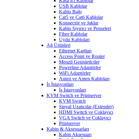
Kasa İçi Kablolar
USB Kablolar
Kablo Bağı
Cat5 ve Cat6 Kablolar
Konnectör ve Jaklar
Kablo Sıyırıcı ve Penseleri
Fiber Kablolar
Uydu Kabloları
Ağ Ürünleri
Ethernet Kartları
Access Point ve Router
Menzil Genişleticiler
Powerline Adaptörler
WiFi Adaptörler
Anten ve Anten Kabloları
İş İstasyonları
İş İstasyonları
KVM Switch ve Printserver
KVM Switch
Sinyal Uzatıcılar (Extender)
HDMI Switch ve Çoklayıcı
VGA Switch ve Çoklayıcı
Printserver
Kabin & Aksesuarları
Kabin Aksesuarı