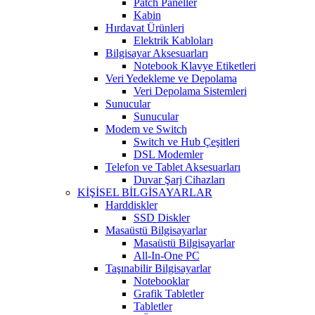
Patch Paneller
Kabin
Hırdavat Ürünleri
Elektrik Kabloları
Bilgisayar Aksesuarları
Notebook Klavye Etiketleri
Veri Yedekleme ve Depolama
Veri Depolama Sistemleri
Sunucular
Sunucular
Modem ve Switch
Switch ve Hub Çeşitleri
DSL Modemler
Telefon ve Tablet Aksesuarları
Duvar Şarj Cihazları
KİŞİSEL BİLGİSAYARLAR
Harddiskler
SSD Diskler
Masaüstü Bilgisayarlar
Masaüstü Bilgisayarlar
All-In-One PC
Taşınabilir Bilgisayarlar
Notebooklar
Grafik Tabletler
Tabletler