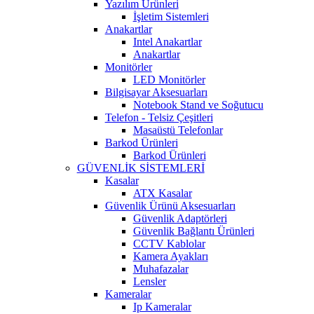
Yazılım Ürünleri
İşletim Sistemleri
Anakartlar
Intel Anakartlar
Anakartlar
Monitörler
LED Monitörler
Bilgisayar Aksesuarları
Notebook Stand ve Soğutucu
Telefon - Telsiz Çeşitleri
Masaüstü Telefonlar
Barkod Ürünleri
Barkod Ürünleri
GÜVENLİK SİSTEMLERİ
Kasalar
ATX Kasalar
Güvenlik Ürünü Aksesuarları
Güvenlik Adaptörleri
Güvenlik Bağlantı Ürünleri
CCTV Kablolar
Kamera Ayakları
Muhafazalar
Lensler
Kameralar
Ip Kameralar