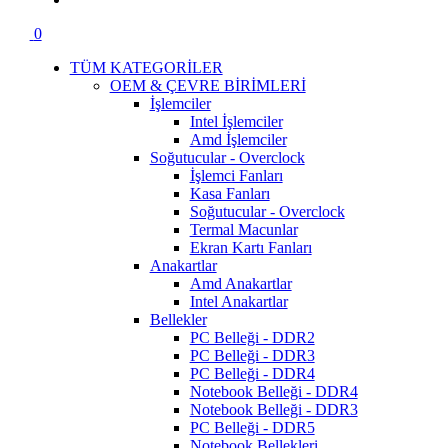
0
TÜM KATEGORİLER
OEM & ÇEVRE BİRİMLERİ
İşlemciler
Intel İşlemciler
Amd İşlemciler
Soğutucular - Overclock
İşlemci Fanları
Kasa Fanları
Soğutucular - Overclock
Termal Macunlar
Ekran Kartı Fanları
Anakartlar
Amd Anakartlar
Intel Anakartlar
Bellekler
PC Belleği - DDR2
PC Belleği - DDR3
PC Belleği - DDR4
Notebook Belleği - DDR4
Notebook Belleği - DDR3
PC Belleği - DDR5
Notebook Bellekleri