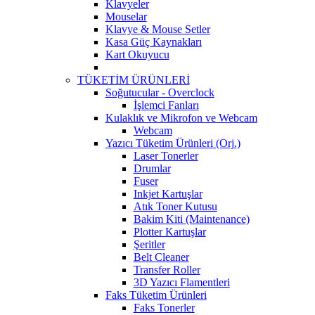
Klavyeler
Mouselar
Klavye & Mouse Setler
Kasa Güç Kaynakları
Kart Okuyucu
TÜKETİM ÜRÜNLERİ
Soğutucular - Overclock
İşlemci Fanları
Kulaklık ve Mikrofon ve Webcam
Webcam
Yazıcı Tüketim Ürünleri (Orj.)
Laser Tonerler
Drumlar
Fuser
Inkjet Kartuşlar
Atık Toner Kutusu
Bakim Kiti (Maintenance)
Plotter Kartuşlar
Şeritler
Belt Cleaner
Transfer Roller
3D Yazıcı Flamentleri
Faks Tüketim Ürünleri
Faks Tonerler