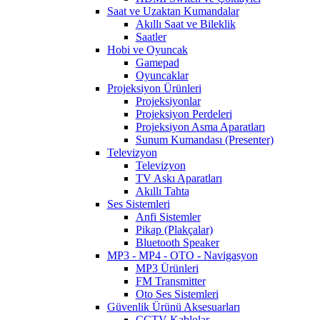
Saat ve Uzaktan Kumandalar
Akıllı Saat ve Bileklik
Saatler
Hobi ve Oyuncak
Gamepad
Oyuncaklar
Projeksiyon Ürünleri
Projeksiyonlar
Projeksiyon Perdeleri
Projeksiyon Asma Aparatları
Sunum Kumandası (Presenter)
Televizyon
Televizyon
TV Askı Aparatları
Akıllı Tahta
Ses Sistemleri
Anfi Sistemler
Pikap (Plakçalar)
Bluetooth Speaker
MP3 - MP4 - OTO - Navigasyon
MP3 Ürünleri
FM Transmitter
Oto Ses Sistemleri
Güvenlik Ürünü Aksesuarları
CCTV Kablolar