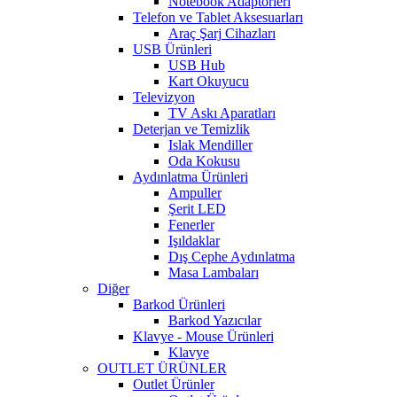
Notebook Adaptörleri
Telefon ve Tablet Aksesuarları
Araç Şarj Cihazları
USB Ürünleri
USB Hub
Kart Okuyucu
Televizyon
TV Askı Aparatları
Deterjan ve Temizlik
Islak Mendiller
Oda Kokusu
Aydınlatma Ürünleri
Ampuller
Şerit LED
Fenerler
Işıldaklar
Dış Cephe Aydınlatma
Masa Lambaları
Diğer
Barkod Ürünleri
Barkod Yazıcılar
Klavye - Mouse Ürünleri
Klavye
OUTLET ÜRÜNLER
Outlet Ürünler