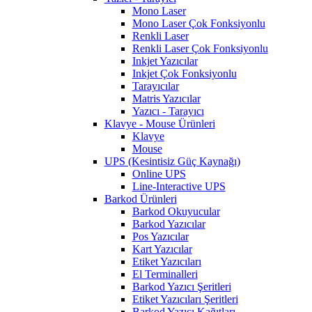
Mono Laser
Mono Laser Çok Fonksiyonlu
Renkli Laser
Renkli Laser Çok Fonksiyonlu
Inkjet Yazıcılar
Inkjet Çok Fonksiyonlu
Tarayıcılar
Matris Yazıcılar
Yazıcı - Tarayıcı
Klavye - Mouse Ürünleri
Klavye
Mouse
UPS (Kesintisiz Güç Kaynağı)
Online UPS
Line-Interactive UPS
Barkod Ürünleri
Barkod Okuyucular
Barkod Yazıcılar
Pos Yazıcılar
Kart Yazıcılar
Etiket Yazıcıları
El Terminalleri
Barkod Yazıcı Şeritleri
Etiket Yazıcıları Şeritleri
Barkod Yazıcı Kağıtları