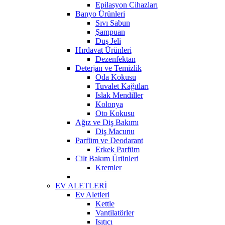
Epilasyon Cihazları
Banyo Ürünleri
Sıvı Sabun
Şampuan
Duş Jeli
Hırdavat Ürünleri
Dezenfektan
Deterjan ve Temizlik
Oda Kokusu
Tuvalet Kağıtları
Islak Mendiller
Kolonya
Oto Kokusu
Ağız ve Diş Bakımı
Diş Macunu
Parfüm ve Deodarant
Erkek Parfüm
Cilt Bakım Ürünleri
Kremler
EV ALETLERİ
Ev Aletleri
Kettle
Vantilatörler
Isıtıcı