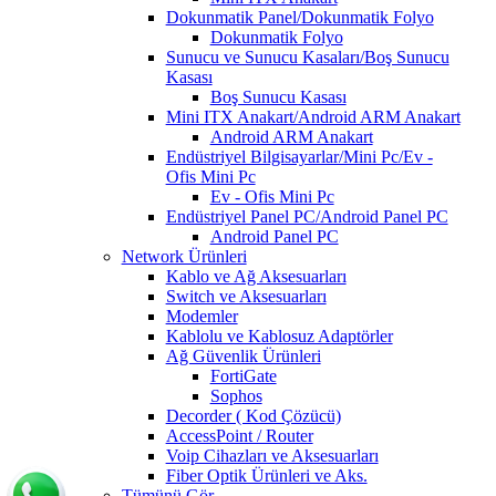
Dokunmatik Panel/Dokunmatik Folyo
Dokunmatik Folyo
Sunucu ve Sunucu Kasaları/Boş Sunucu
Kasası
Boş Sunucu Kasası
Mini ITX Anakart/Android ARM Anakart
Android ARM Anakart
Endüstriyel Bilgisayarlar/Mini Pc/Ev -
Ofis Mini Pc
Ev - Ofis Mini Pc
Endüstriyel Panel PC/Android Panel PC
Android Panel PC
Network Ürünleri
Kablo ve Ağ Aksesuarları
Switch ve Aksesuarları
Modemler
Kablolu ve Kablosuz Adaptörler
Ağ Güvenlik Ürünleri
FortiGate
Sophos
Decorder ( Kod Çözücü)
AccessPoint / Router
Voip Cihazları ve Aksesuarları
Fiber Optik Ürünleri ve Aks.
Tümünü Gör