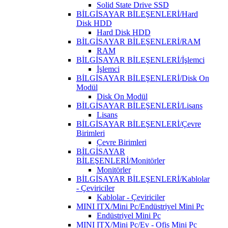
Solid State Drive SSD
BİLGİSAYAR BİLEŞENLERİ/Hard
Disk HDD
Hard Disk HDD
BİLGİSAYAR BİLEŞENLERİ/RAM
RAM
BİLGİSAYAR BİLEŞENLERİ/İşlemci
İşlemci
BİLGİSAYAR BİLEŞENLERİ/Disk On
Modül
Disk On Modül
BİLGİSAYAR BİLEŞENLERİ/Lisans
Lisans
BİLGİSAYAR BİLEŞENLERİ/Çevre
Birimleri
Çevre Birimleri
BİLGİSAYAR
BİLEŞENLERİ/Monitörler
Monitörler
BİLGİSAYAR BİLEŞENLERİ/Kablolar
- Çeviriciler
Kablolar - Çeviriciler
MINI ITX/Mini Pc/Endüstriyel Mini Pc
Endüstriyel Mini Pc
MINI ITX/Mini Pc/Ev - Ofis Mini Pc