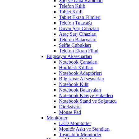
Şarj ve Data Kabloları
Telefon Kılıfı
Tablet Kılıfı
Tablet Ekran Filmleri
Telefon Tutacağı
Duvar Şarj Cihazları
Araç Şarj Cihazları
Telefon Bataryaları
Selfie Çubukları
Telefon Ekran Filmi
Bilgisayar Aksesuarları
Notebook Çantaları
Harddisk Kılıfları
Notebook Adaptörleri
Bilgisayar Aksesuarları
Notebook Kilit
Notebook Bataryaları
Notebook Klavye Etiketleri
Notebook Stand ve Soğutucu
Direksiyon
Mouse Pad
Monitörler
LED Monitörler
Monitör Askı ve Standları
Taşınabilir Monitörler