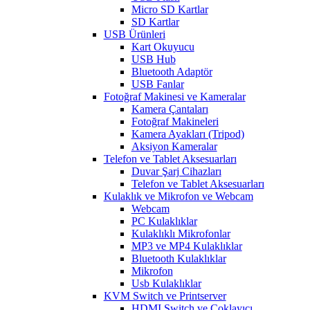
Micro SD Kartlar
SD Kartlar
USB Ürünleri
Kart Okuyucu
USB Hub
Bluetooth Adaptör
USB Fanlar
Fotoğraf Makinesi ve Kameralar
Kamera Çantaları
Fotoğraf Makineleri
Kamera Ayakları (Tripod)
Aksiyon Kameralar
Telefon ve Tablet Aksesuarları
Duvar Şarj Cihazları
Telefon ve Tablet Aksesuarları
Kulaklık ve Mikrofon ve Webcam
Webcam
PC Kulaklıklar
Kulaklıklı Mikrofonlar
MP3 ve MP4 Kulaklıklar
Bluetooth Kulaklıklar
Mikrofon
Usb Kulaklıklar
KVM Switch ve Printserver
HDMI Switch ve Çoklayıcı