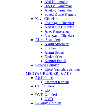
Ahd Kameralar
Hd-Tvı Kameralar
Analog Kameralar
Speed Dome Kamera
Kayıt Cihazları
Dvr Kayıt Cihazları
Ahd Kayıt Cihazları
Araç Kameraları
Nvr Kayıt Cihazları
Alarm Sistemleri
Alarm Sistemleri
Sirenler
Alarm Setleri
Dedektörler
Kontrol Paneli
Barkod Ürünleri
Etiket Yazıcıları Şeritleri
MEDYA ÜRÜNLERİ & AKS.
Ağ Ürünleri
Ethernet Kartları
CD Ürünleri
CD
DVD Ürünleri
DVD
Blu-Ray Ürünleri