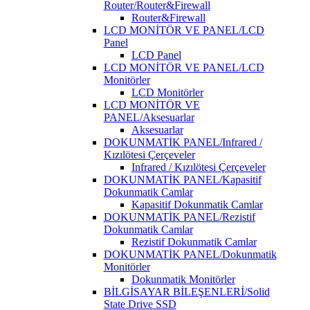
Router/Router&Firewall
Router&Firewall
LCD MONİTÖR VE PANEL/LCD
Panel
LCD Panel
LCD MONİTÖR VE PANEL/LCD
Monitörler
LCD Monitörler
LCD MONİTÖR VE
PANEL/Aksesuarlar
Aksesuarlar
DOKUNMATİK PANEL/Infrared /
Kızılötesi Çerçeveler
Infrared / Kızılötesi Çerçeveler
DOKUNMATİK PANEL/Kapasitif
Dokunmatik Camlar
Kapasitif Dokunmatik Camlar
DOKUNMATİK PANEL/Rezistif
Dokunmatik Camlar
Rezistif Dokunmatik Camlar
DOKUNMATİK PANEL/Dokunmatik
Monitörler
Dokunmatik Monitörler
BİLGİSAYAR BİLEŞENLERİ/Solid
State Drive SSD