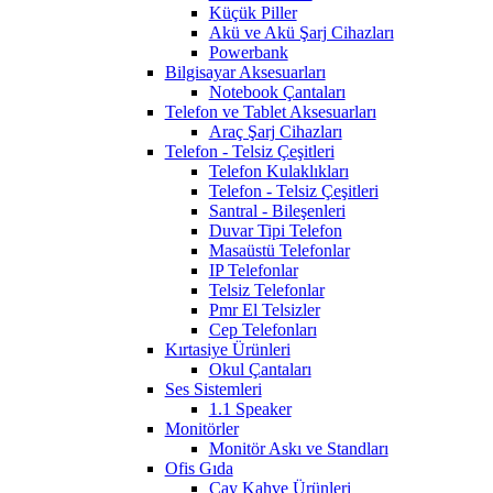
Küçük Piller
Akü ve Akü Şarj Cihazları
Powerbank
Bilgisayar Aksesuarları
Notebook Çantaları
Telefon ve Tablet Aksesuarları
Araç Şarj Cihazları
Telefon - Telsiz Çeşitleri
Telefon Kulaklıkları
Telefon - Telsiz Çeşitleri
Santral - Bileşenleri
Duvar Tipi Telefon
Masaüstü Telefonlar
IP Telefonlar
Telsiz Telefonlar
Pmr El Telsizler
Cep Telefonları
Kırtasiye Ürünleri
Okul Çantaları
Ses Sistemleri
1.1 Speaker
Monitörler
Monitör Askı ve Standları
Ofis Gıda
Çay Kahve Ürünleri