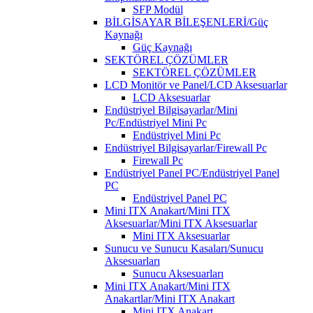
SFP Modül
BİLGİSAYAR BİLEŞENLERİ/Güç
Kaynağı
Güç Kaynağı
SEKTÖREL ÇÖZÜMLER
SEKTÖREL ÇÖZÜMLER
LCD Monitör ve Panel/LCD Aksesuarlar
LCD Aksesuarlar
Endüstriyel Bilgisayarlar/Mini
Pc/Endüstriyel Mini Pc
Endüstriyel Mini Pc
Endüstriyel Bilgisayarlar/Firewall Pc
Firewall Pc
Endüstriyel Panel PC/Endüstriyel Panel
PC
Endüstriyel Panel PC
Mini ITX Anakart/Mini ITX
Aksesuarlar/Mini ITX Aksesuarlar
Mini ITX Aksesuarlar
Sunucu ve Sunucu Kasaları/Sunucu
Aksesuarları
Sunucu Aksesuarları
Mini ITX Anakart/Mini ITX
Anakartlar/Mini ITX Anakart
Mini ITX Anakart