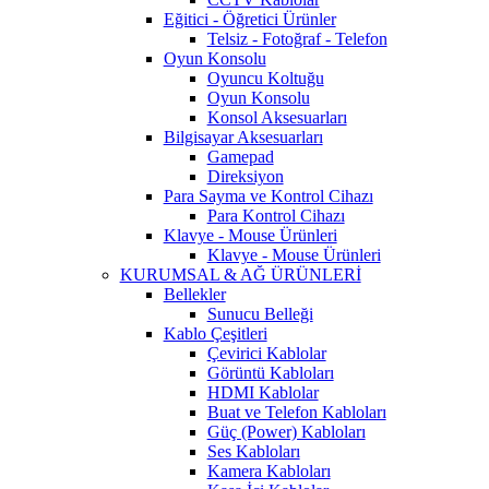
Eğitici - Öğretici Ürünler
Telsiz - Fotoğraf - Telefon
Oyun Konsolu
Oyuncu Koltuğu
Oyun Konsolu
Konsol Aksesuarları
Bilgisayar Aksesuarları
Gamepad
Direksiyon
Para Sayma ve Kontrol Cihazı
Para Kontrol Cihazı
Klavye - Mouse Ürünleri
Klavye - Mouse Ürünleri
KURUMSAL & AĞ ÜRÜNLERİ
Bellekler
Sunucu Belleği
Kablo Çeşitleri
Çevirici Kablolar
Görüntü Kabloları
HDMI Kablolar
Buat ve Telefon Kabloları
Güç (Power) Kabloları
Ses Kabloları
Kamera Kabloları