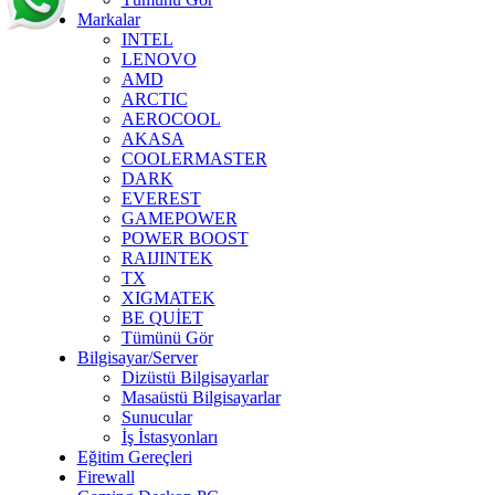
Markalar
INTEL
LENOVO
AMD
ARCTIC
AEROCOOL
AKASA
COOLERMASTER
DARK
EVEREST
GAMEPOWER
POWER BOOST
RAIJINTEK
TX
XIGMATEK
BE QUİET
Tümünü Gör
Bilgisayar/Server
Dizüstü Bilgisayarlar
Masaüstü Bilgisayarlar
Sunucular
İş İstasyonları
Eğitim Gereçleri
Firewall