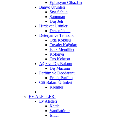
Epilasyon Cihazları
Banyo Ürünleri
Sıvı Sabun
Şampuan
Duş Jeli
Hırdavat Ürünleri
Dezenfektan
Deterjan ve Temizlik
Oda Kokusu
Tuvalet Kağıtları
Islak Mendiller
Kolonya
Oto Kokusu
Ağız ve Diş Bakımı
Diş Macunu
Parfüm ve Deodarant
Erkek Parfüm
Cilt Bakım Ürünleri
Kremler
EV ALETLERİ
Ev Aletleri
Kettle
Vantilatörler
Isıtıcı