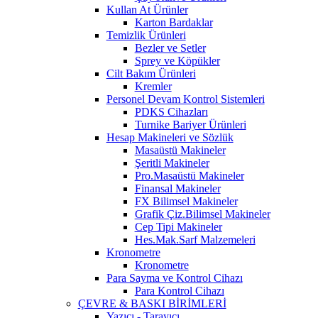
Kullan At Ürünler
Karton Bardaklar
Temizlik Ürünleri
Bezler ve Setler
Sprey ve Köpükler
Cilt Bakım Ürünleri
Kremler
Personel Devam Kontrol Sistemleri
PDKS Cihazları
Turnike Bariyer Ürünleri
Hesap Makineleri ve Sözlük
Masaüstü Makineler
Şeritli Makineler
Pro.Masaüstü Makineler
Finansal Makineler
FX Bilimsel Makineler
Grafik Çiz.Bilimsel Makineler
Cep Tipi Makineler
Hes.Mak.Sarf Malzemeleri
Kronometre
Kronometre
Para Sayma ve Kontrol Cihazı
Para Kontrol Cihazı
ÇEVRE & BASKI BİRİMLERİ
Yazıcı - Tarayıcı