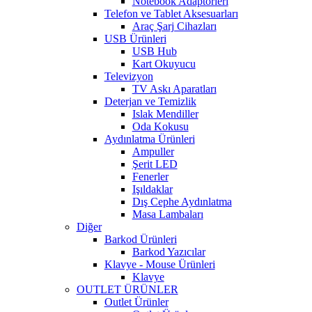
Notebook Adaptörleri
Telefon ve Tablet Aksesuarları
Araç Şarj Cihazları
USB Ürünleri
USB Hub
Kart Okuyucu
Televizyon
TV Askı Aparatları
Deterjan ve Temizlik
Islak Mendiller
Oda Kokusu
Aydınlatma Ürünleri
Ampuller
Şerit LED
Fenerler
Işıldaklar
Dış Cephe Aydınlatma
Masa Lambaları
Diğer
Barkod Ürünleri
Barkod Yazıcılar
Klavye - Mouse Ürünleri
Klavye
OUTLET ÜRÜNLER
Outlet Ürünler