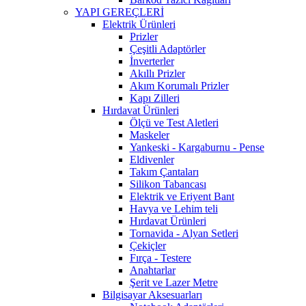
YAPI GEREÇLERİ
Elektrik Ürünleri
Prizler
Çeşitli Adaptörler
İnverterler
Akıllı Prizler
Akım Korumalı Prizler
Kapı Zilleri
Hırdavat Ürünleri
Ölçü ve Test Aletleri
Maskeler
Yankeski - Kargaburnu - Pense
Eldivenler
Takım Çantaları
Silikon Tabancası
Elektrik ve Eriyent Bant
Havya ve Lehim teli
Hırdavat Ürünleri
Tornavida - Alyan Setleri
Çekiçler
Fırça - Testere
Anahtarlar
Şerit ve Lazer Metre
Bilgisayar Aksesuarları