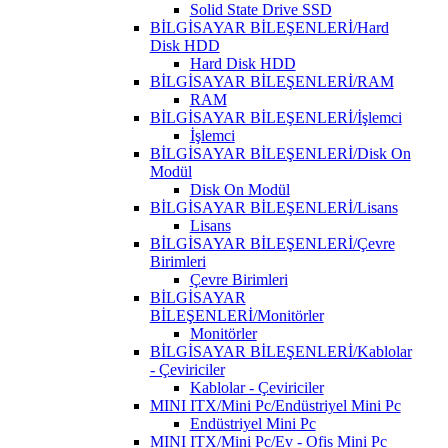
Solid State Drive SSD
BİLGİSAYAR BİLEŞENLERİ/Hard
Disk HDD
Hard Disk HDD
BİLGİSAYAR BİLEŞENLERİ/RAM
RAM
BİLGİSAYAR BİLEŞENLERİ/İşlemci
İşlemci
BİLGİSAYAR BİLEŞENLERİ/Disk On
Modül
Disk On Modül
BİLGİSAYAR BİLEŞENLERİ/Lisans
Lisans
BİLGİSAYAR BİLEŞENLERİ/Çevre
Birimleri
Çevre Birimleri
BİLGİSAYAR
BİLEŞENLERİ/Monitörler
Monitörler
BİLGİSAYAR BİLEŞENLERİ/Kablolar
- Çeviriciler
Kablolar - Çeviriciler
MINI ITX/Mini Pc/Endüstriyel Mini Pc
Endüstriyel Mini Pc
MINI ITX/Mini Pc/Ev - Ofis Mini Pc