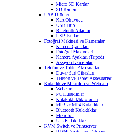
Micro SD Kartlar
SD Kartlar
USB Ürünleri
Kart Okuyucu
USB Hub
Bluetooth Adaptör
USB Fanlar
Fotoğraf Makinesi ve Kameralar
Kamera Çantaları
Fotoğraf Makineleri
Kamera Ayakları (Tripod)
Aksiyon Kameralar
Telefon ve Tablet Aksesuarları
Duvar Şarj Cihazları
Telefon ve Tablet Aksesuarları
Kulaklık ve Mikrofon ve Webcam
Webcam
PC Kulaklıklar
Kulaklıklı Mikrofonlar
MP3 ve MP4 Kulaklıklar
Bluetooth Kulaklıklar
Mikrofon
Usb Kulaklıklar
KVM Switch ve Printserver
HDMI Switch ve Çoklayıcı