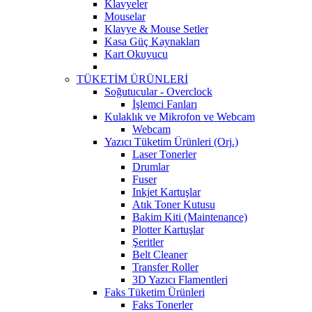
Klavyeler
Mouselar
Klavye & Mouse Setler
Kasa Güç Kaynakları
Kart Okuyucu
TÜKETİM ÜRÜNLERİ
Soğutucular - Overclock
İşlemci Fanları
Kulaklık ve Mikrofon ve Webcam
Webcam
Yazıcı Tüketim Ürünleri (Orj.)
Laser Tonerler
Drumlar
Fuser
Inkjet Kartuşlar
Atık Toner Kutusu
Bakim Kiti (Maintenance)
Plotter Kartuşlar
Şeritler
Belt Cleaner
Transfer Roller
3D Yazıcı Flamentleri
Faks Tüketim Ürünleri
Faks Tonerler