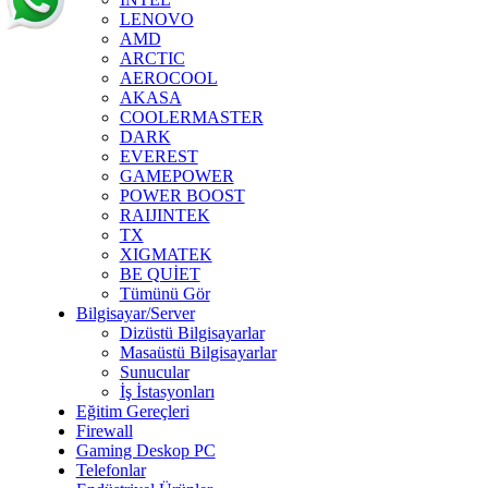
LENOVO
AMD
ARCTIC
AEROCOOL
AKASA
COOLERMASTER
DARK
EVEREST
GAMEPOWER
POWER BOOST
RAIJINTEK
TX
XIGMATEK
BE QUİET
Tümünü Gör
Bilgisayar/Server
Dizüstü Bilgisayarlar
Masaüstü Bilgisayarlar
Sunucular
İş İstasyonları
Eğitim Gereçleri
Firewall
Gaming Deskop PC
Telefonlar