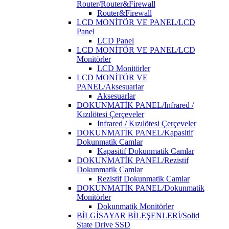
Router/Router&Firewall
Router&Firewall
LCD MONİTÖR VE PANEL/LCD
Panel
LCD Panel
LCD MONİTÖR VE PANEL/LCD
Monitörler
LCD Monitörler
LCD MONİTÖR VE
PANEL/Aksesuarlar
Aksesuarlar
DOKUNMATİK PANEL/Infrared /
Kızılötesi Çerçeveler
Infrared / Kızılötesi Çerçeveler
DOKUNMATİK PANEL/Kapasitif
Dokunmatik Camlar
Kapasitif Dokunmatik Camlar
DOKUNMATİK PANEL/Rezistif
Dokunmatik Camlar
Rezistif Dokunmatik Camlar
DOKUNMATİK PANEL/Dokunmatik
Monitörler
Dokunmatik Monitörler
BİLGİSAYAR BİLEŞENLERİ/Solid
State Drive SSD