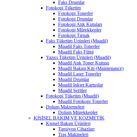
Faks Drumlar
Fotokopi Tüketim
Fotokopi Tonerler
Fotokopi Drumlar
Fotokopi Atık Kutuları
Fotokopi Mürekkepler
Fotokopi Tırnak
Faks Tüketim Ürünleri (Muadil)
Muadil Faks Tonerler
Muadil Faks Filmi
Yazıcı Tüketim Ürünleri (Muadil)
Muadil Atık Toner Kutusu
Muadil Bakım Kiti (Maintenance)
Muadil Laser Tonerler
Muadil Drumlar
Muadil Inkjet Kartuşlar
Muadil Şeritler
Fotokopi Tüketim (Muadil)
Muadil Fotokopi Tonerler
Dolum Malzemeleri
Dolum Mürekkepler
KİŞİSEL BAKIM VE KOZMETİK
Kişisel Bakım Ürünleri
Tansiyon Cihazları
Traş Makineleri