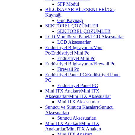
SFP Modül
BİLGİSAYAR BİLEŞENLERİ/Güç
Kaynağı
Güç Kaynağı
SEKTÖREL ÇÖZÜMLER
SEKTÖREL ÇÖZÜMLER
LCD Monitör ve Panel/LCD Aksesuarlar
LCD Aksesuarlar
Endüstriyel Bilgisayarlar/Mini
Pc/Endüstriyel Mini Pc
Endüstriyel Mini Pc
Endüstriyel Bilgisayarlar/Firewall Pc
Firewall Pc
Endüstriyel Panel PC/Endüstriyel Panel
PC
Endüstriyel Panel PC
Mini ITX Anakart/Mini ITX
Aksesuarlar/Mini ITX Aksesuarlar
Mini ITX Aksesuarlar
Sunucu ve Sunucu Kasaları/Sunucu
Aksesuarları
Sunucu Aksesuarları
Mini ITX Anakart/Mini ITX
Anakartlar/Mini ITX Anakart
Mini ITX Anakart