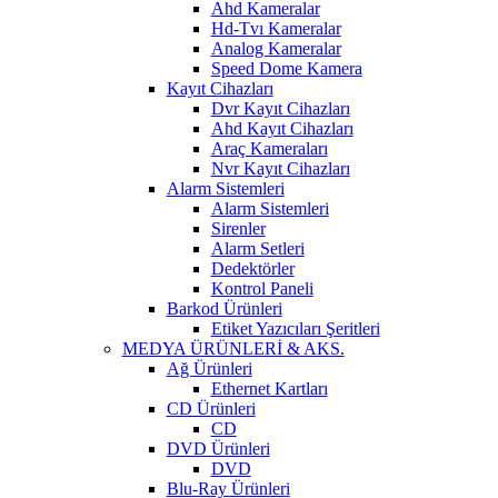
Ahd Kameralar
Hd-Tvı Kameralar
Analog Kameralar
Speed Dome Kamera
Kayıt Cihazları
Dvr Kayıt Cihazları
Ahd Kayıt Cihazları
Araç Kameraları
Nvr Kayıt Cihazları
Alarm Sistemleri
Alarm Sistemleri
Sirenler
Alarm Setleri
Dedektörler
Kontrol Paneli
Barkod Ürünleri
Etiket Yazıcıları Şeritleri
MEDYA ÜRÜNLERİ & AKS.
Ağ Ürünleri
Ethernet Kartları
CD Ürünleri
CD
DVD Ürünleri
DVD
Blu-Ray Ürünleri