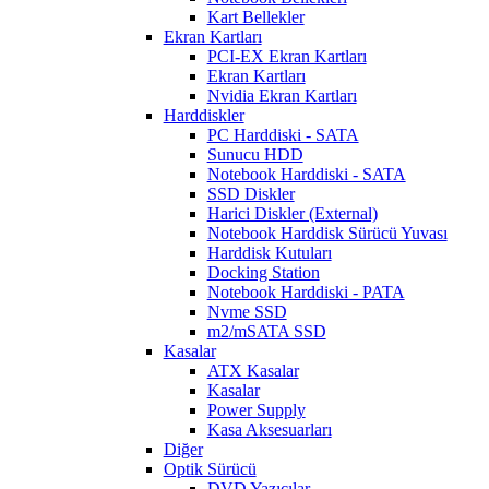
Kart Bellekler
Ekran Kartları
PCI-EX Ekran Kartları
Ekran Kartları
Nvidia Ekran Kartları
Harddiskler
PC Harddiski - SATA
Sunucu HDD
Notebook Harddiski - SATA
SSD Diskler
Harici Diskler (External)
Notebook Harddisk Sürücü Yuvası
Harddisk Kutuları
Docking Station
Notebook Harddiski - PATA
Nvme SSD
m2/mSATA SSD
Kasalar
ATX Kasalar
Kasalar
Power Supply
Kasa Aksesuarları
Diğer
Optik Sürücü
DVD Yazıcılar