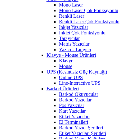
Mono Laser
Mono Laser Çok Fonksiyonlu
Renkli Laser
Renkli Laser Çok Fonksiyonlu
Inkjet Yazıcılar
Inkjet Çok Fonksiyonlu
Tarayıcılar
Matris Yazıcılar
Yazıcı - Tarayıcı
Klavye - Mouse Ürünleri
Klavye
Mouse
UPS (Kesintisiz Güç Kaynağı)
Online UPS
Line-Interactive UPS
Barkod Ürünleri
Barkod Okuyucular
Barkod Yazıcılar
Pos Yazıcılar
Kart Yazıcılar
Etiket Yazıcıları
El Terminalleri
Barkod Yazıcı Şeritleri
Etiket Yazıcıları Şeritleri
Barkod Yazıcı Kağıtları