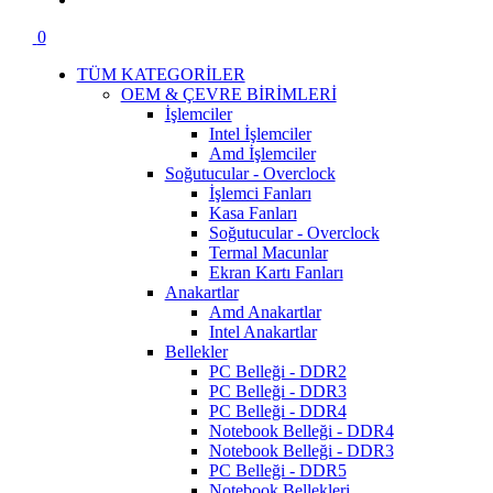
0
TÜM KATEGORİLER
OEM & ÇEVRE BİRİMLERİ
İşlemciler
Intel İşlemciler
Amd İşlemciler
Soğutucular - Overclock
İşlemci Fanları
Kasa Fanları
Soğutucular - Overclock
Termal Macunlar
Ekran Kartı Fanları
Anakartlar
Amd Anakartlar
Intel Anakartlar
Bellekler
PC Belleği - DDR2
PC Belleği - DDR3
PC Belleği - DDR4
Notebook Belleği - DDR4
Notebook Belleği - DDR3
PC Belleği - DDR5
Notebook Bellekleri