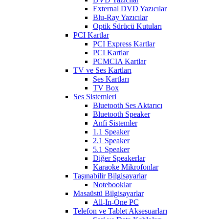
External DVD Yazıcılar
Blu-Ray Yazıcılar
Optik Sürücü Kutuları
PCI Kartlar
PCI Express Kartlar
PCI Kartlar
PCMCIA Kartlar
TV ve Ses Kartları
Ses Kartları
TV Box
Ses Sistemleri
Bluetooth Ses Aktarıcı
Bluetooth Speaker
Anfi Sistemler
1.1 Speaker
2.1 Speaker
5.1 Speaker
Diğer Speakerlar
Karaoke Mikrofonlar
Taşınabilir Bilgisayarlar
Notebooklar
Masaüstü Bilgisayarlar
All-In-One PC
Telefon ve Tablet Aksesuarları