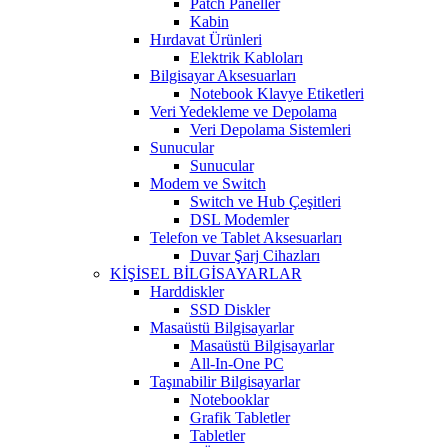
Patch Paneller
Kabin
Hırdavat Ürünleri
Elektrik Kabloları
Bilgisayar Aksesuarları
Notebook Klavye Etiketleri
Veri Yedekleme ve Depolama
Veri Depolama Sistemleri
Sunucular
Sunucular
Modem ve Switch
Switch ve Hub Çeşitleri
DSL Modemler
Telefon ve Tablet Aksesuarları
Duvar Şarj Cihazları
KİŞİSEL BİLGİSAYARLAR
Harddiskler
SSD Diskler
Masaüstü Bilgisayarlar
Masaüstü Bilgisayarlar
All-In-One PC
Taşınabilir Bilgisayarlar
Notebooklar
Grafik Tabletler
Tabletler