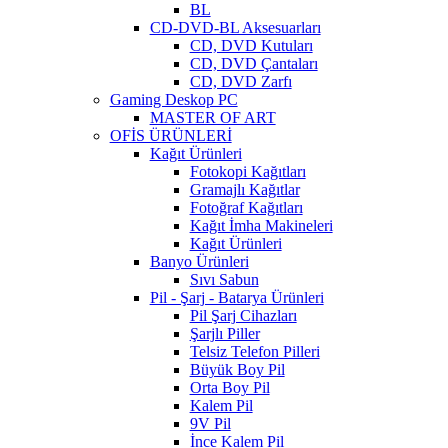
BL
CD-DVD-BL Aksesuarları
CD, DVD Kutuları
CD, DVD Çantaları
CD, DVD Zarfı
Gaming Deskop PC
MASTER OF ART
OFİS ÜRÜNLERİ
Kağıt Ürünleri
Fotokopi Kağıtları
Gramajlı Kağıtlar
Fotoğraf Kağıtları
Kağıt İmha Makineleri
Kağıt Ürünleri
Banyo Ürünleri
Sıvı Sabun
Pil - Şarj - Batarya Ürünleri
Pil Şarj Cihazları
Şarjlı Piller
Telsiz Telefon Pilleri
Büyük Boy Pil
Orta Boy Pil
Kalem Pil
9V Pil
İnce Kalem Pil