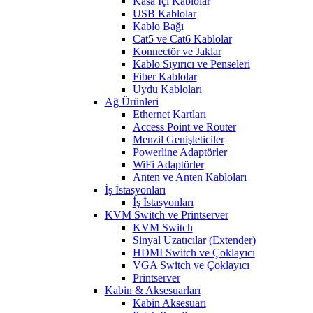
Kasa İçi Kablolar
USB Kablolar
Kablo Bağı
Cat5 ve Cat6 Kablolar
Konnectör ve Jaklar
Kablo Sıyırıcı ve Penseleri
Fiber Kablolar
Uydu Kabloları
Ağ Ürünleri
Ethernet Kartları
Access Point ve Router
Menzil Genişleticiler
Powerline Adaptörler
WiFi Adaptörler
Anten ve Anten Kabloları
İş İstasyonları
İş İstasyonları
KVM Switch ve Printserver
KVM Switch
Sinyal Uzatıcılar (Extender)
HDMI Switch ve Çoklayıcı
VGA Switch ve Çoklayıcı
Printserver
Kabin & Aksesuarları
Kabin Aksesuarı