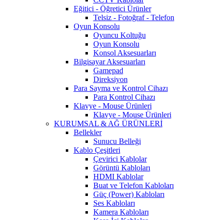
Eğitici - Öğretici Ürünler
Telsiz - Fotoğraf - Telefon
Oyun Konsolu
Oyuncu Koltuğu
Oyun Konsolu
Konsol Aksesuarları
Bilgisayar Aksesuarları
Gamepad
Direksiyon
Para Sayma ve Kontrol Cihazı
Para Kontrol Cihazı
Klavye - Mouse Ürünleri
Klavye - Mouse Ürünleri
KURUMSAL & AĞ ÜRÜNLERİ
Bellekler
Sunucu Belleği
Kablo Çeşitleri
Çevirici Kablolar
Görüntü Kabloları
HDMI Kablolar
Buat ve Telefon Kabloları
Güç (Power) Kabloları
Ses Kabloları
Kamera Kabloları