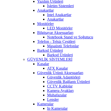
Yazılım Ürünleri
İşletim Sistemleri
Anakartlar
Intel Anakartlar
Anakartlar
Monitörler
LED Monitörler
Bilgisayar Aksesuarları
Notebook Stand ve Soğutucu
Telefon - Telsiz Çeşitleri
Masaüstü Telefonlar
Barkod Ürünleri
Barkod Ürünleri
GÜVENLİK SİSTEMLERİ
Kasalar
ATX Kasalar
Güvenlik Ürünü Aksesuarları
Güvenlik Adaptörleri
Güvenlik Bağlantı Ürünleri
CCTV Kablolar
Kamera Ayakları
Muhafazalar
Lensler
Kameralar
Ip Kameralar