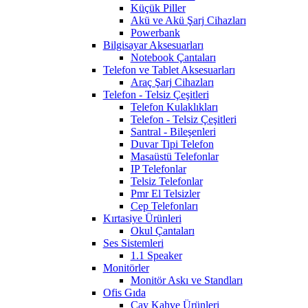
Küçük Piller
Akü ve Akü Şarj Cihazları
Powerbank
Bilgisayar Aksesuarları
Notebook Çantaları
Telefon ve Tablet Aksesuarları
Araç Şarj Cihazları
Telefon - Telsiz Çeşitleri
Telefon Kulaklıkları
Telefon - Telsiz Çeşitleri
Santral - Bileşenleri
Duvar Tipi Telefon
Masaüstü Telefonlar
IP Telefonlar
Telsiz Telefonlar
Pmr El Telsizler
Cep Telefonları
Kırtasiye Ürünleri
Okul Çantaları
Ses Sistemleri
1.1 Speaker
Monitörler
Monitör Askı ve Standları
Ofis Gıda
Çay Kahve Ürünleri