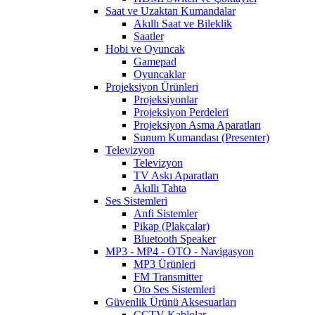
Saat ve Uzaktan Kumandalar
Akıllı Saat ve Bileklik
Saatler
Hobi ve Oyuncak
Gamepad
Oyuncaklar
Projeksiyon Ürünleri
Projeksiyonlar
Projeksiyon Perdeleri
Projeksiyon Asma Aparatları
Sunum Kumandası (Presenter)
Televizyon
Televizyon
TV Askı Aparatları
Akıllı Tahta
Ses Sistemleri
Anfi Sistemler
Pikap (Plakçalar)
Bluetooth Speaker
MP3 - MP4 - OTO - Navigasyon
MP3 Ürünleri
FM Transmitter
Oto Ses Sistemleri
Güvenlik Ürünü Aksesuarları
CCTV Kablolar