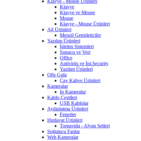
Klavye - Mouse Ürünleri
Klavye
Klavye ve Mouse
Mouse
Klavye - Mouse Ürünleri
Ağ Ürünleri
Menzil Genişleticiler
Yazılım Ürünleri
İşletim Sistemleri
Sunucu ve Veri
Office
Antivirüs ve İnt.Security
Yazılım Ürünleri
Ofis Gıda
Çay Kahve Ürünleri
Kameralar
Ip Kameralar
Kablo Çeşitleri
USB Kablolar
Aydınlatma Ürünleri
Fenerler
Hırdavat Ürünleri
Tornavida - Alyan Setleri
Soğutucu Fanlar
Web Kameralar