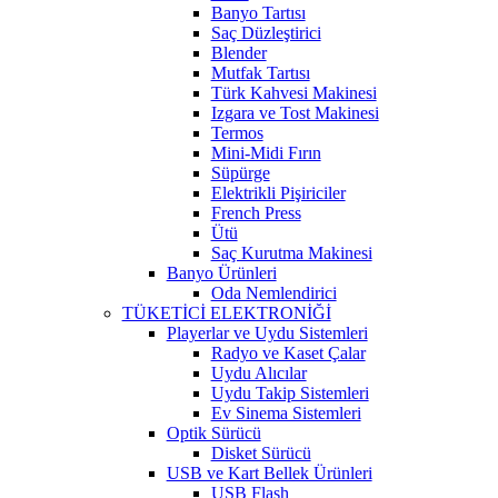
Banyo Tartısı
Saç Düzleştirici
Blender
Mutfak Tartısı
Türk Kahvesi Makinesi
Izgara ve Tost Makinesi
Termos
Mini-Midi Fırın
Süpürge
Elektrikli Pişiriciler
French Press
Ütü
Saç Kurutma Makinesi
Banyo Ürünleri
Oda Nemlendirici
TÜKETİCİ ELEKTRONİĞİ
Playerlar ve Uydu Sistemleri
Radyo ve Kaset Çalar
Uydu Alıcılar
Uydu Takip Sistemleri
Ev Sinema Sistemleri
Optik Sürücü
Disket Sürücü
USB ve Kart Bellek Ürünleri
USB Flash