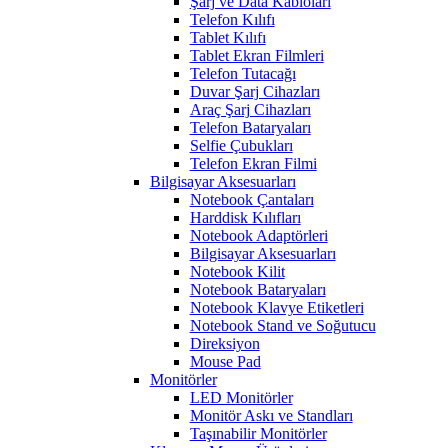
Şarj ve Data Kabloları
Telefon Kılıfı
Tablet Kılıfı
Tablet Ekran Filmleri
Telefon Tutacağı
Duvar Şarj Cihazları
Araç Şarj Cihazları
Telefon Bataryaları
Selfie Çubukları
Telefon Ekran Filmi
Bilgisayar Aksesuarları
Notebook Çantaları
Harddisk Kılıfları
Notebook Adaptörleri
Bilgisayar Aksesuarları
Notebook Kilit
Notebook Bataryaları
Notebook Klavye Etiketleri
Notebook Stand ve Soğutucu
Direksiyon
Mouse Pad
Monitörler
LED Monitörler
Monitör Askı ve Standları
Taşınabilir Monitörler