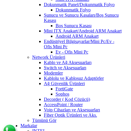
Dokunmatik Panel/Dokunmatik Folyo
Dokunmatik Folyo
Sunucu ve Sunucu Kasaları/Boş Sunucu
Kasası
Boş Sunucu Kasası
Mini ITX Anakart/Android ARM Anakart
Android ARM Anakart
Endüstriyel Bilgisayarlar/Mini Pc/Ev -
Ofis Mini Pc
Ev - Ofis Mini Pc
Network Ürünleri
Kablo ve Ağ Aksesuarları
Switch ve Aksesuarları
Modemler
Kablolu ve Kablosuz Adaptörler
Ağ Güvenlik Ürünleri
FortiGate
Sophos
Decorder ( Kod Çözücü)
AccessPoint / Router
Voip Cihazları ve Aksesuarları
Fiber Optik Ürünleri ve Aks.
Tümünü Gör
Markalar
INTEL