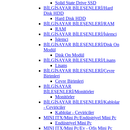
Solid State Drive SSD
BİLGİSAYAR BİLEŞENLERİ/Hard
Disk HDD
Hard Disk HDD
BİLGİSAYAR BİLEŞENLERİ/RAM
RAM
BİLGİSAYAR BİLEŞENLERİ/İşlemci
İşlemci
BİLGİSAYAR BİLEŞENLERİ/Disk On
Modül
Disk On Modül
BİLGİSAYAR BİLEŞENLERİ/Lisans
Lisans
BİLGİSAYAR BİLEŞENLERİ/Çevre
Birimleri
Çevre Birimleri
BİLGİSAYAR
BİLEŞENLERİ/Monitörler
Monitörler
BİLGİSAYAR BİLEŞENLERİ/Kablolar
- Çeviriciler
Kablolar - Çeviriciler
MINI ITX/Mini Pc/Endüstriyel Mini Pc
Endüstriyel Mini Pc
MINI ITX/Mini Pc/Ev - Ofis Mini Pc