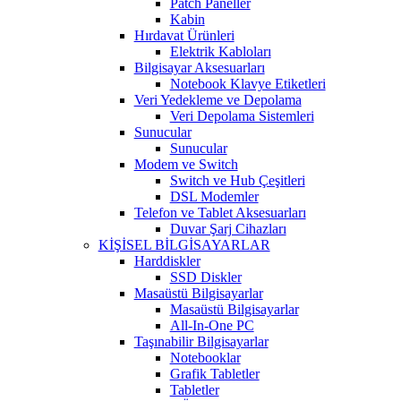
Patch Paneller
Kabin
Hırdavat Ürünleri
Elektrik Kabloları
Bilgisayar Aksesuarları
Notebook Klavye Etiketleri
Veri Yedekleme ve Depolama
Veri Depolama Sistemleri
Sunucular
Sunucular
Modem ve Switch
Switch ve Hub Çeşitleri
DSL Modemler
Telefon ve Tablet Aksesuarları
Duvar Şarj Cihazları
KİŞİSEL BİLGİSAYARLAR
Harddiskler
SSD Diskler
Masaüstü Bilgisayarlar
Masaüstü Bilgisayarlar
All-In-One PC
Taşınabilir Bilgisayarlar
Notebooklar
Grafik Tabletler
Tabletler