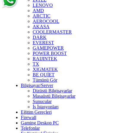
LENOVO
AMD
ARCTIC
AEROCOOL
AKASA
COOLERMASTER
DARK
EVEREST
GAMEPOWER
POWER BOOST
RAIJINTEK
TX
XIGMATEK
BE QUİET
Tümünü Gör
Bilgisayar/Server
Dizüstü Bilgisayarlar
Masaüstü Bilgisayarlar
Sunucular
İş İstasyonları
Eğitim Gereçleri
Firewall
Gaming Deskop PC
Telefonlar