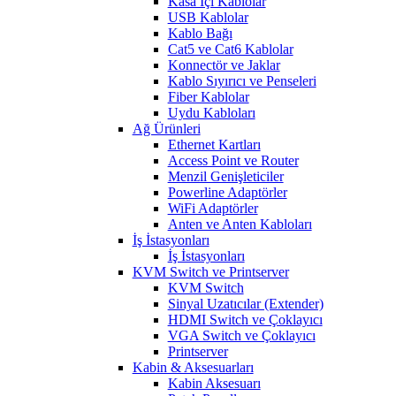
Kasa İçi Kablolar
USB Kablolar
Kablo Bağı
Cat5 ve Cat6 Kablolar
Konnectör ve Jaklar
Kablo Sıyırıcı ve Penseleri
Fiber Kablolar
Uydu Kabloları
Ağ Ürünleri
Ethernet Kartları
Access Point ve Router
Menzil Genişleticiler
Powerline Adaptörler
WiFi Adaptörler
Anten ve Anten Kabloları
İş İstasyonları
İş İstasyonları
KVM Switch ve Printserver
KVM Switch
Sinyal Uzatıcılar (Extender)
HDMI Switch ve Çoklayıcı
VGA Switch ve Çoklayıcı
Printserver
Kabin & Aksesuarları
Kabin Aksesuarı