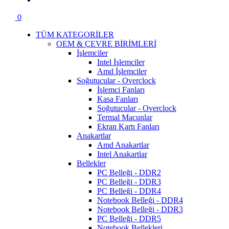
0
TÜM KATEGORİLER
OEM & ÇEVRE BİRİMLERİ
İşlemciler
Intel İşlemciler
Amd İşlemciler
Soğutucular - Overclock
İşlemci Fanları
Kasa Fanları
Soğutucular - Overclock
Termal Macunlar
Ekran Kartı Fanları
Anakartlar
Amd Anakartlar
Intel Anakartlar
Bellekler
PC Belleği - DDR2
PC Belleği - DDR3
PC Belleği - DDR4
Notebook Belleği - DDR4
Notebook Belleği - DDR3
PC Belleği - DDR5
Notebook Bellekleri