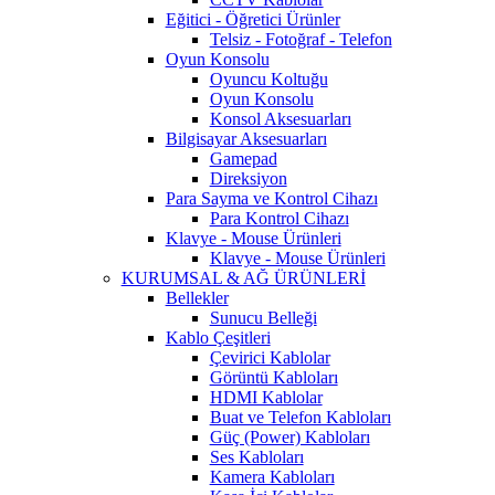
Eğitici - Öğretici Ürünler
Telsiz - Fotoğraf - Telefon
Oyun Konsolu
Oyuncu Koltuğu
Oyun Konsolu
Konsol Aksesuarları
Bilgisayar Aksesuarları
Gamepad
Direksiyon
Para Sayma ve Kontrol Cihazı
Para Kontrol Cihazı
Klavye - Mouse Ürünleri
Klavye - Mouse Ürünleri
KURUMSAL & AĞ ÜRÜNLERİ
Bellekler
Sunucu Belleği
Kablo Çeşitleri
Çevirici Kablolar
Görüntü Kabloları
HDMI Kablolar
Buat ve Telefon Kabloları
Güç (Power) Kabloları
Ses Kabloları
Kamera Kabloları