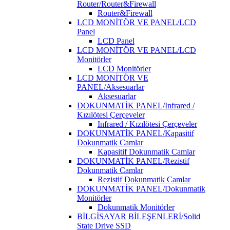
Router/Router&Firewall
Router&Firewall
LCD MONİTÖR VE PANEL/LCD
Panel
LCD Panel
LCD MONİTÖR VE PANEL/LCD
Monitörler
LCD Monitörler
LCD MONİTÖR VE
PANEL/Aksesuarlar
Aksesuarlar
DOKUNMATİK PANEL/Infrared /
Kızılötesi Çerçeveler
Infrared / Kızılötesi Çerçeveler
DOKUNMATİK PANEL/Kapasitif
Dokunmatik Camlar
Kapasitif Dokunmatik Camlar
DOKUNMATİK PANEL/Rezistif
Dokunmatik Camlar
Rezistif Dokunmatik Camlar
DOKUNMATİK PANEL/Dokunmatik
Monitörler
Dokunmatik Monitörler
BİLGİSAYAR BİLEŞENLERİ/Solid
State Drive SSD