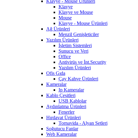
Klavye - Mouse Ürünleri
Klavye
Klavye ve Mouse
Mouse
Klavye - Mouse Ürünleri
Ağ Ürünleri
Menzil Genişleticiler
Yazılım Ürünleri
İşletim Sistemleri
Sunucu ve Veri
Office
Antivirüs ve İnt.Security
Yazılım Ürünleri
Ofis Gıda
Çay Kahve Ürünleri
Kameralar
Ip Kameralar
Kablo Çeşitleri
USB Kablolar
Aydınlatma Ürünleri
Fenerler
Hırdavat Ürünleri
Tornavida - Alyan Setleri
Soğutucu Fanlar
Web Kameralar