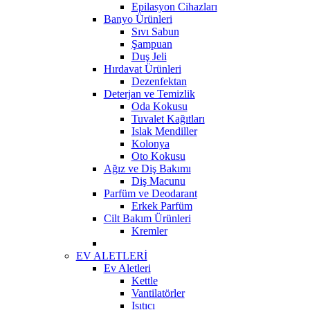
Epilasyon Cihazları
Banyo Ürünleri
Sıvı Sabun
Şampuan
Duş Jeli
Hırdavat Ürünleri
Dezenfektan
Deterjan ve Temizlik
Oda Kokusu
Tuvalet Kağıtları
Islak Mendiller
Kolonya
Oto Kokusu
Ağız ve Diş Bakımı
Diş Macunu
Parfüm ve Deodarant
Erkek Parfüm
Cilt Bakım Ürünleri
Kremler
EV ALETLERİ
Ev Aletleri
Kettle
Vantilatörler
Isıtıcı