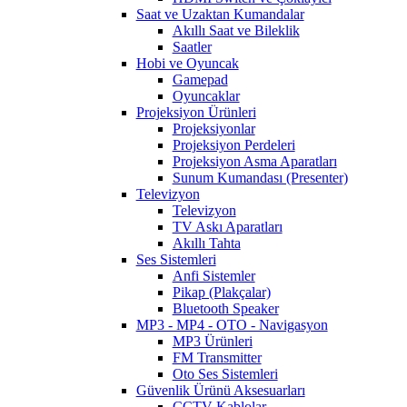
Saat ve Uzaktan Kumandalar
Akıllı Saat ve Bileklik
Saatler
Hobi ve Oyuncak
Gamepad
Oyuncaklar
Projeksiyon Ürünleri
Projeksiyonlar
Projeksiyon Perdeleri
Projeksiyon Asma Aparatları
Sunum Kumandası (Presenter)
Televizyon
Televizyon
TV Askı Aparatları
Akıllı Tahta
Ses Sistemleri
Anfi Sistemler
Pikap (Plakçalar)
Bluetooth Speaker
MP3 - MP4 - OTO - Navigasyon
MP3 Ürünleri
FM Transmitter
Oto Ses Sistemleri
Güvenlik Ürünü Aksesuarları
CCTV Kablolar