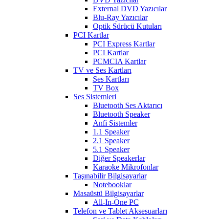
External DVD Yazıcılar
Blu-Ray Yazıcılar
Optik Sürücü Kutuları
PCI Kartlar
PCI Express Kartlar
PCI Kartlar
PCMCIA Kartlar
TV ve Ses Kartları
Ses Kartları
TV Box
Ses Sistemleri
Bluetooth Ses Aktarıcı
Bluetooth Speaker
Anfi Sistemler
1.1 Speaker
2.1 Speaker
5.1 Speaker
Diğer Speakerlar
Karaoke Mikrofonlar
Taşınabilir Bilgisayarlar
Notebooklar
Masaüstü Bilgisayarlar
All-In-One PC
Telefon ve Tablet Aksesuarları