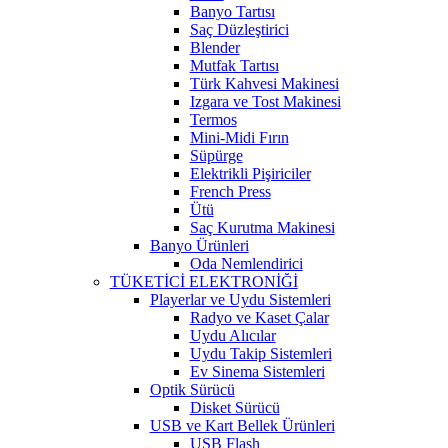
Banyo Tartısı
Saç Düzleştirici
Blender
Mutfak Tartısı
Türk Kahvesi Makinesi
Izgara ve Tost Makinesi
Termos
Mini-Midi Fırın
Süpürge
Elektrikli Pişiriciler
French Press
Ütü
Saç Kurutma Makinesi
Banyo Ürünleri
Oda Nemlendirici
TÜKETİCİ ELEKTRONİĞİ
Playerlar ve Uydu Sistemleri
Radyo ve Kaset Çalar
Uydu Alıcılar
Uydu Takip Sistemleri
Ev Sinema Sistemleri
Optik Sürücü
Disket Sürücü
USB ve Kart Bellek Ürünleri
USB Flash