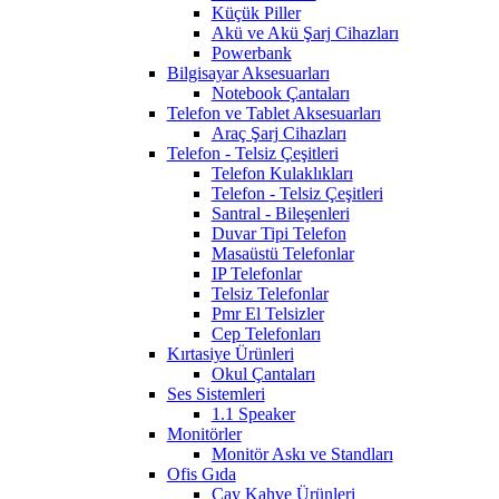
Küçük Piller
Akü ve Akü Şarj Cihazları
Powerbank
Bilgisayar Aksesuarları
Notebook Çantaları
Telefon ve Tablet Aksesuarları
Araç Şarj Cihazları
Telefon - Telsiz Çeşitleri
Telefon Kulaklıkları
Telefon - Telsiz Çeşitleri
Santral - Bileşenleri
Duvar Tipi Telefon
Masaüstü Telefonlar
IP Telefonlar
Telsiz Telefonlar
Pmr El Telsizler
Cep Telefonları
Kırtasiye Ürünleri
Okul Çantaları
Ses Sistemleri
1.1 Speaker
Monitörler
Monitör Askı ve Standları
Ofis Gıda
Çay Kahve Ürünleri