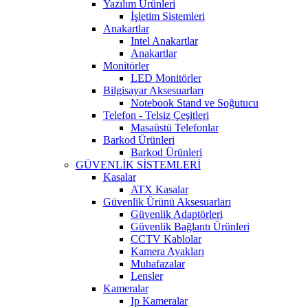
Yazılım Ürünleri
İşletim Sistemleri
Anakartlar
Intel Anakartlar
Anakartlar
Monitörler
LED Monitörler
Bilgisayar Aksesuarları
Notebook Stand ve Soğutucu
Telefon - Telsiz Çeşitleri
Masaüstü Telefonlar
Barkod Ürünleri
Barkod Ürünleri
GÜVENLİK SİSTEMLERİ
Kasalar
ATX Kasalar
Güvenlik Ürünü Aksesuarları
Güvenlik Adaptörleri
Güvenlik Bağlantı Ürünleri
CCTV Kablolar
Kamera Ayakları
Muhafazalar
Lensler
Kameralar
Ip Kameralar