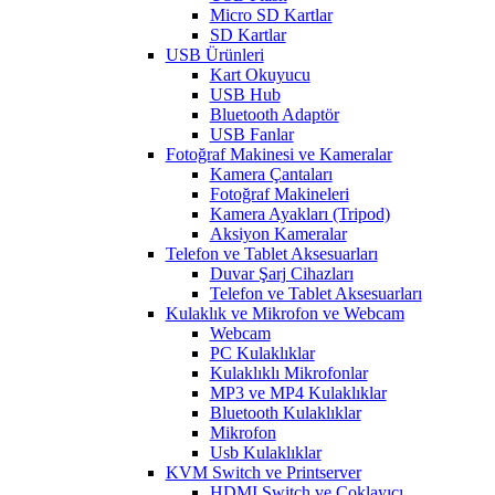
Micro SD Kartlar
SD Kartlar
USB Ürünleri
Kart Okuyucu
USB Hub
Bluetooth Adaptör
USB Fanlar
Fotoğraf Makinesi ve Kameralar
Kamera Çantaları
Fotoğraf Makineleri
Kamera Ayakları (Tripod)
Aksiyon Kameralar
Telefon ve Tablet Aksesuarları
Duvar Şarj Cihazları
Telefon ve Tablet Aksesuarları
Kulaklık ve Mikrofon ve Webcam
Webcam
PC Kulaklıklar
Kulaklıklı Mikrofonlar
MP3 ve MP4 Kulaklıklar
Bluetooth Kulaklıklar
Mikrofon
Usb Kulaklıklar
KVM Switch ve Printserver
HDMI Switch ve Çoklayıcı