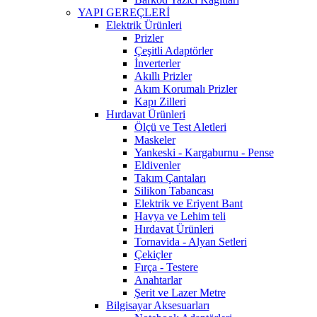
YAPI GEREÇLERİ
Elektrik Ürünleri
Prizler
Çeşitli Adaptörler
İnverterler
Akıllı Prizler
Akım Korumalı Prizler
Kapı Zilleri
Hırdavat Ürünleri
Ölçü ve Test Aletleri
Maskeler
Yankeski - Kargaburnu - Pense
Eldivenler
Takım Çantaları
Silikon Tabancası
Elektrik ve Eriyent Bant
Havya ve Lehim teli
Hırdavat Ürünleri
Tornavida - Alyan Setleri
Çekiçler
Fırça - Testere
Anahtarlar
Şerit ve Lazer Metre
Bilgisayar Aksesuarları