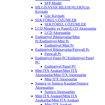
SFP Modül
BİLGİSAYAR BİLEŞENLERİ/Güç
Kaynağı
Güç Kaynağı
SEKTÖREL ÇÖZÜMLER
SEKTÖREL ÇÖZÜMLER
LCD Monitör ve Panel/LCD Aksesuarlar
LCD Aksesuarlar
Endüstriyel Bilgisayarlar/Mini
Pc/Endüstriyel Mini Pc
Endüstriyel Mini Pc
Endüstriyel Bilgisayarlar/Firewall Pc
Firewall Pc
Endüstriyel Panel PC/Endüstriyel Panel
PC
Endüstriyel Panel PC
Mini ITX Anakart/Mini ITX
Aksesuarlar/Mini ITX Aksesuarlar
Mini ITX Aksesuarlar
Sunucu ve Sunucu Kasaları/Sunucu
Aksesuarları
Sunucu Aksesuarları
Mini ITX Anakart/Mini ITX
Anakartlar/Mini ITX Anakart
Mini ITX Anakart