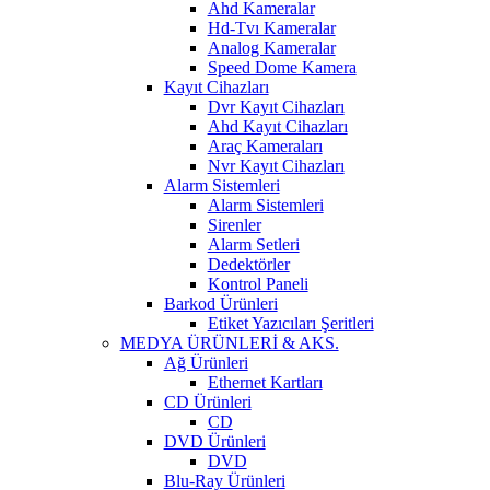
Ahd Kameralar
Hd-Tvı Kameralar
Analog Kameralar
Speed Dome Kamera
Kayıt Cihazları
Dvr Kayıt Cihazları
Ahd Kayıt Cihazları
Araç Kameraları
Nvr Kayıt Cihazları
Alarm Sistemleri
Alarm Sistemleri
Sirenler
Alarm Setleri
Dedektörler
Kontrol Paneli
Barkod Ürünleri
Etiket Yazıcıları Şeritleri
MEDYA ÜRÜNLERİ & AKS.
Ağ Ürünleri
Ethernet Kartları
CD Ürünleri
CD
DVD Ürünleri
DVD
Blu-Ray Ürünleri