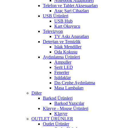
Notebook Adaptörleri
Telefon ve Tablet Aksesuarları
Araç Şarj Cihazları
USB Ürünleri
USB Hub
Kart Okuyucu
Televizyon
TV Askı Aparatları
Deterjan ve Temizlik
Islak Mendiller
Oda Kokusu
Aydınlatma Ürünleri
Ampuller
Şerit LED
Fenerler
Işıldaklar
Dış Cephe Aydınlatma
Masa Lambaları
Diğer
Barkod Ürünleri
Barkod Yazıcılar
Klavye - Mouse Ürünleri
Klavye
OUTLET ÜRÜNLER
Outlet Ürünler