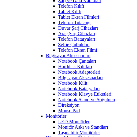
Şarj ve Data Kabloları
Telefon Kılıfı
Tablet Kılıfı
Tablet Ekran Filmleri
Telefon Tutacağı
Duvar Şarj Cihazları
Araç Şarj Cihazları
Telefon Bataryaları
Selfie Çubukları
Telefon Ekran Filmi
Bilgisayar Aksesuarları
Notebook Çantaları
Harddisk Kılıfları
Notebook Adaptörleri
Bilgisayar Aksesuarları
Notebook Kilit
Notebook Bataryaları
Notebook Klavye Etiketleri
Notebook Stand ve Soğutucu
Direksiyon
Mouse Pad
Monitörler
LED Monitörler
Monitör Askı ve Standları
Taşınabilir Monitörler