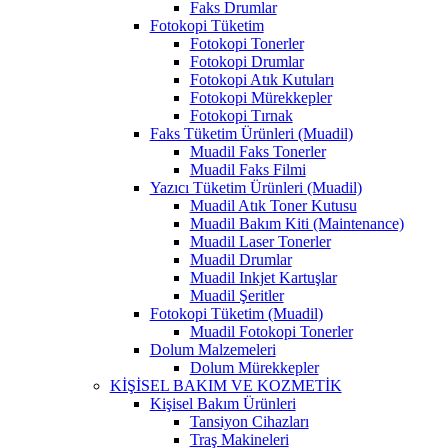
Faks Drumlar
Fotokopi Tüketim
Fotokopi Tonerler
Fotokopi Drumlar
Fotokopi Atık Kutuları
Fotokopi Mürekkepler
Fotokopi Tırnak
Faks Tüketim Ürünleri (Muadil)
Muadil Faks Tonerler
Muadil Faks Filmi
Yazıcı Tüketim Ürünleri (Muadil)
Muadil Atık Toner Kutusu
Muadil Bakım Kiti (Maintenance)
Muadil Laser Tonerler
Muadil Drumlar
Muadil Inkjet Kartuşlar
Muadil Şeritler
Fotokopi Tüketim (Muadil)
Muadil Fotokopi Tonerler
Dolum Malzemeleri
Dolum Mürekkepler
KİŞİSEL BAKIM VE KOZMETİK
Kişisel Bakım Ürünleri
Tansiyon Cihazları
Traş Makineleri