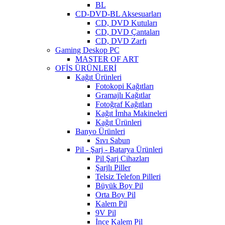
BL
CD-DVD-BL Aksesuarları
CD, DVD Kutuları
CD, DVD Çantaları
CD, DVD Zarfı
Gaming Deskop PC
MASTER OF ART
OFİS ÜRÜNLERİ
Kağıt Ürünleri
Fotokopi Kağıtları
Gramajlı Kağıtlar
Fotoğraf Kağıtları
Kağıt İmha Makineleri
Kağıt Ürünleri
Banyo Ürünleri
Sıvı Sabun
Pil - Şarj - Batarya Ürünleri
Pil Şarj Cihazları
Şarjlı Piller
Telsiz Telefon Pilleri
Büyük Boy Pil
Orta Boy Pil
Kalem Pil
9V Pil
İnce Kalem Pil