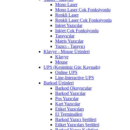
Mono Laser
Mono Laser Çok Fonksiyonlu
Renkli Laser
Renkli Laser Çok Fonksiyonlu
Inkjet Yazıcılar
Inkjet Çok Fonksiyonlu
Tarayıcılar
Matris Yazıcılar
Yazıcı - Tarayıcı
Klavye - Mouse Ürünleri
Klavye
Mouse
UPS (Kesintisiz Güç Kaynağı)
Online UPS
Line-Interactive UPS
Barkod Ürünleri
Barkod Okuyucular
Barkod Yazıcılar
Pos Yazıcılar
Kart Yazıcılar
Etiket Yazıcıları
El Terminalleri
Barkod Yazıcı Şeritleri
Etiket Yazıcıları Şeritleri
Barkod Yazıcı Kağıtları