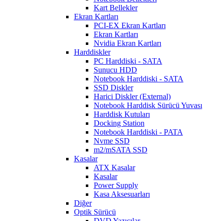
Kart Bellekler
Ekran Kartları
PCI-EX Ekran Kartları
Ekran Kartları
Nvidia Ekran Kartları
Harddiskler
PC Harddiski - SATA
Sunucu HDD
Notebook Harddiski - SATA
SSD Diskler
Harici Diskler (External)
Notebook Harddisk Sürücü Yuvası
Harddisk Kutuları
Docking Station
Notebook Harddiski - PATA
Nvme SSD
m2/mSATA SSD
Kasalar
ATX Kasalar
Kasalar
Power Supply
Kasa Aksesuarları
Diğer
Optik Sürücü
DVD Yazıcılar