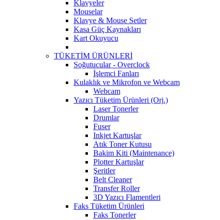
Klavyeler
Mouselar
Klavye & Mouse Setler
Kasa Güç Kaynakları
Kart Okuyucu
TÜKETİM ÜRÜNLERİ
Soğutucular - Overclock
İşlemci Fanları
Kulaklık ve Mikrofon ve Webcam
Webcam
Yazıcı Tüketim Ürünleri (Orj.)
Laser Tonerler
Drumlar
Fuser
Inkjet Kartuşlar
Atık Toner Kutusu
Bakim Kiti (Maintenance)
Plotter Kartuşlar
Şeritler
Belt Cleaner
Transfer Roller
3D Yazıcı Flamentleri
Faks Tüketim Ürünleri
Faks Tonerler