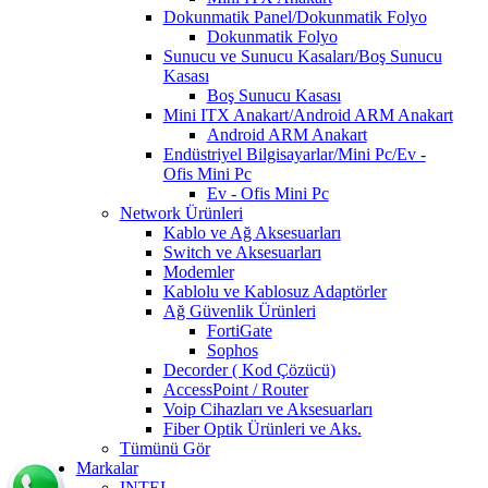
Dokunmatik Panel/Dokunmatik Folyo
Dokunmatik Folyo
Sunucu ve Sunucu Kasaları/Boş Sunucu
Kasası
Boş Sunucu Kasası
Mini ITX Anakart/Android ARM Anakart
Android ARM Anakart
Endüstriyel Bilgisayarlar/Mini Pc/Ev -
Ofis Mini Pc
Ev - Ofis Mini Pc
Network Ürünleri
Kablo ve Ağ Aksesuarları
Switch ve Aksesuarları
Modemler
Kablolu ve Kablosuz Adaptörler
Ağ Güvenlik Ürünleri
FortiGate
Sophos
Decorder ( Kod Çözücü)
AccessPoint / Router
Voip Cihazları ve Aksesuarları
Fiber Optik Ürünleri ve Aks.
Tümünü Gör
Markalar
INTEL