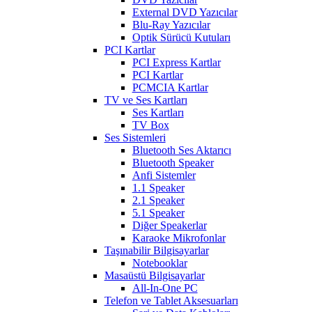
External DVD Yazıcılar
Blu-Ray Yazıcılar
Optik Sürücü Kutuları
PCI Kartlar
PCI Express Kartlar
PCI Kartlar
PCMCIA Kartlar
TV ve Ses Kartları
Ses Kartları
TV Box
Ses Sistemleri
Bluetooth Ses Aktarıcı
Bluetooth Speaker
Anfi Sistemler
1.1 Speaker
2.1 Speaker
5.1 Speaker
Diğer Speakerlar
Karaoke Mikrofonlar
Taşınabilir Bilgisayarlar
Notebooklar
Masaüstü Bilgisayarlar
All-In-One PC
Telefon ve Tablet Aksesuarları