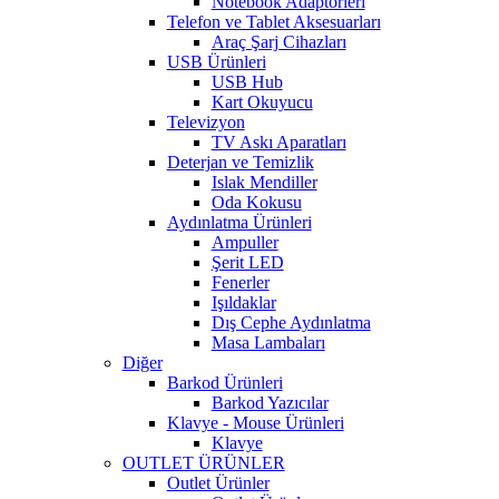
Notebook Adaptörleri
Telefon ve Tablet Aksesuarları
Araç Şarj Cihazları
USB Ürünleri
USB Hub
Kart Okuyucu
Televizyon
TV Askı Aparatları
Deterjan ve Temizlik
Islak Mendiller
Oda Kokusu
Aydınlatma Ürünleri
Ampuller
Şerit LED
Fenerler
Işıldaklar
Dış Cephe Aydınlatma
Masa Lambaları
Diğer
Barkod Ürünleri
Barkod Yazıcılar
Klavye - Mouse Ürünleri
Klavye
OUTLET ÜRÜNLER
Outlet Ürünler