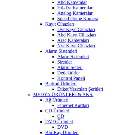
Ahd Kameralar
Hd-Tvı Kameralar
Analog Kameralar
Speed Dome Kamera
Kayıt Cihazları
Dvr Kayıt Cihazları
Ahd Kayıt Cihazları
Araç Kameraları
Nvr Kayıt Cihazları
Alarm Sistemleri
Alarm Sistemleri
Sirenler
Alarm Setleri
Dedektörler
Kontrol Paneli
Barkod Ürünleri
Etiket Yazıcıları Şeritleri
MEDYA ÜRÜNLERİ & AKS.
Ağ Ürünleri
Ethernet Kartları
CD Ürünleri
CD
DVD Ürünleri
DVD
Blu-Ray Ürünleri