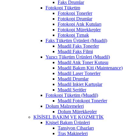
Faks Drumlar
Fotokopi Tüketim
Fotokopi Tonerler
Fotokopi Drumlar
Fotokopi Atık Kutuları
Fotokopi Mürekkepler
Fotokopi Tırnak
Faks Tüketim Ürünleri (Muadil)
Muadil Faks Tonerler
Muadil Faks Filmi
Yazıcı Tüketim Ürünleri (Muadil)
Muadil Atık Toner Kutusu
Muadil Bakım Kiti (Maintenance)
Muadil Laser Tonerler
Muadil Drumlar
Muadil Inkjet Kartuşlar
Muadil Şeritler
Fotokopi Tüketim (Muadil)
Muadil Fotokopi Tonerler
Dolum Malzemeleri
Dolum Mürekkepler
KİŞİSEL BAKIM VE KOZMETİK
Kişisel Bakım Ürünleri
Tansiyon Cihazları
Traş Makineleri