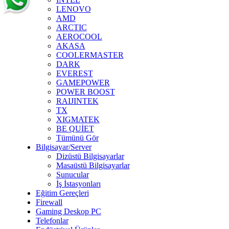
LENOVO
AMD
ARCTIC
AEROCOOL
AKASA
COOLERMASTER
DARK
EVEREST
GAMEPOWER
POWER BOOST
RAIJINTEK
TX
XIGMATEK
BE QUİET
Tümünü Gör
Bilgisayar/Server
Dizüstü Bilgisayarlar
Masaüstü Bilgisayarlar
Sunucular
İş İstasyonları
Eğitim Gereçleri
Firewall
Gaming Deskop PC
Telefonlar