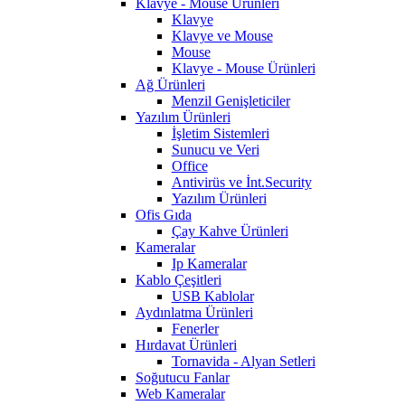
Klavye - Mouse Ürünleri
Klavye
Klavye ve Mouse
Mouse
Klavye - Mouse Ürünleri
Ağ Ürünleri
Menzil Genişleticiler
Yazılım Ürünleri
İşletim Sistemleri
Sunucu ve Veri
Office
Antivirüs ve İnt.Security
Yazılım Ürünleri
Ofis Gıda
Çay Kahve Ürünleri
Kameralar
Ip Kameralar
Kablo Çeşitleri
USB Kablolar
Aydınlatma Ürünleri
Fenerler
Hırdavat Ürünleri
Tornavida - Alyan Setleri
Soğutucu Fanlar
Web Kameralar