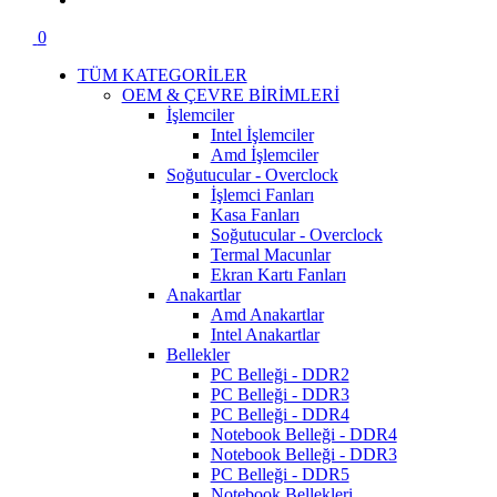
0
TÜM KATEGORİLER
OEM & ÇEVRE BİRİMLERİ
İşlemciler
Intel İşlemciler
Amd İşlemciler
Soğutucular - Overclock
İşlemci Fanları
Kasa Fanları
Soğutucular - Overclock
Termal Macunlar
Ekran Kartı Fanları
Anakartlar
Amd Anakartlar
Intel Anakartlar
Bellekler
PC Belleği - DDR2
PC Belleği - DDR3
PC Belleği - DDR4
Notebook Belleği - DDR4
Notebook Belleği - DDR3
PC Belleği - DDR5
Notebook Bellekleri