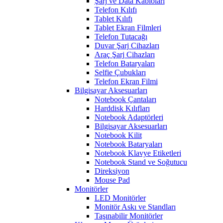
Şarj ve Data Kabloları
Telefon Kılıfı
Tablet Kılıfı
Tablet Ekran Filmleri
Telefon Tutacağı
Duvar Şarj Cihazları
Araç Şarj Cihazları
Telefon Bataryaları
Selfie Çubukları
Telefon Ekran Filmi
Bilgisayar Aksesuarları
Notebook Çantaları
Harddisk Kılıfları
Notebook Adaptörleri
Bilgisayar Aksesuarları
Notebook Kilit
Notebook Bataryaları
Notebook Klavye Etiketleri
Notebook Stand ve Soğutucu
Direksiyon
Mouse Pad
Monitörler
LED Monitörler
Monitör Askı ve Standları
Taşınabilir Monitörler