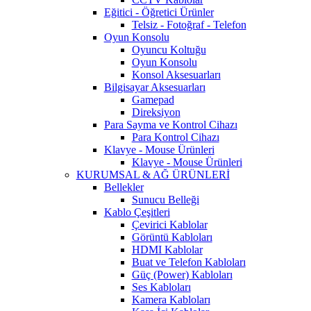
Eğitici - Öğretici Ürünler
Telsiz - Fotoğraf - Telefon
Oyun Konsolu
Oyuncu Koltuğu
Oyun Konsolu
Konsol Aksesuarları
Bilgisayar Aksesuarları
Gamepad
Direksiyon
Para Sayma ve Kontrol Cihazı
Para Kontrol Cihazı
Klavye - Mouse Ürünleri
Klavye - Mouse Ürünleri
KURUMSAL & AĞ ÜRÜNLERİ
Bellekler
Sunucu Belleği
Kablo Çeşitleri
Çevirici Kablolar
Görüntü Kabloları
HDMI Kablolar
Buat ve Telefon Kabloları
Güç (Power) Kabloları
Ses Kabloları
Kamera Kabloları