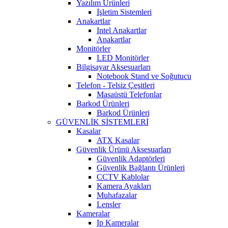
Yazılım Ürünleri
İşletim Sistemleri
Anakartlar
Intel Anakartlar
Anakartlar
Monitörler
LED Monitörler
Bilgisayar Aksesuarları
Notebook Stand ve Soğutucu
Telefon - Telsiz Çeşitleri
Masaüstü Telefonlar
Barkod Ürünleri
Barkod Ürünleri
GÜVENLİK SİSTEMLERİ
Kasalar
ATX Kasalar
Güvenlik Ürünü Aksesuarları
Güvenlik Adaptörleri
Güvenlik Bağlantı Ürünleri
CCTV Kablolar
Kamera Ayakları
Muhafazalar
Lensler
Kameralar
Ip Kameralar