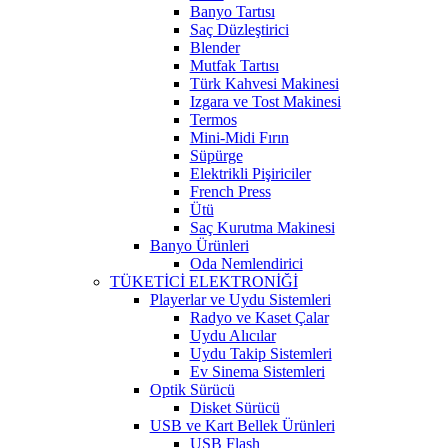
Banyo Tartısı
Saç Düzleştirici
Blender
Mutfak Tartısı
Türk Kahvesi Makinesi
Izgara ve Tost Makinesi
Termos
Mini-Midi Fırın
Süpürge
Elektrikli Pişiriciler
French Press
Ütü
Saç Kurutma Makinesi
Banyo Ürünleri
Oda Nemlendirici
TÜKETİCİ ELEKTRONİĞİ
Playerlar ve Uydu Sistemleri
Radyo ve Kaset Çalar
Uydu Alıcılar
Uydu Takip Sistemleri
Ev Sinema Sistemleri
Optik Sürücü
Disket Sürücü
USB ve Kart Bellek Ürünleri
USB Flash