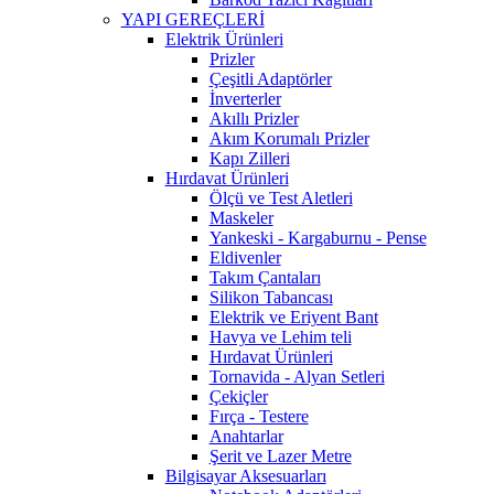
YAPI GEREÇLERİ
Elektrik Ürünleri
Prizler
Çeşitli Adaptörler
İnverterler
Akıllı Prizler
Akım Korumalı Prizler
Kapı Zilleri
Hırdavat Ürünleri
Ölçü ve Test Aletleri
Maskeler
Yankeski - Kargaburnu - Pense
Eldivenler
Takım Çantaları
Silikon Tabancası
Elektrik ve Eriyent Bant
Havya ve Lehim teli
Hırdavat Ürünleri
Tornavida - Alyan Setleri
Çekiçler
Fırça - Testere
Anahtarlar
Şerit ve Lazer Metre
Bilgisayar Aksesuarları