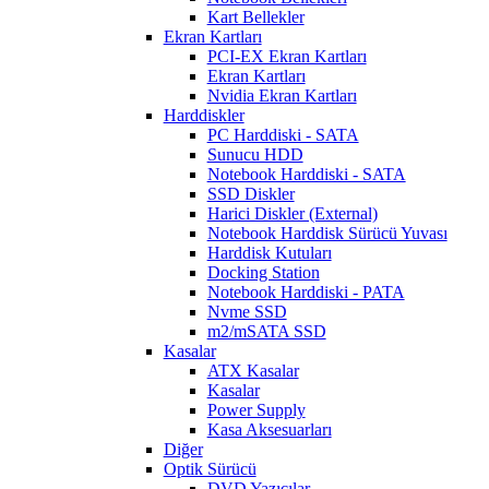
Kart Bellekler
Ekran Kartları
PCI-EX Ekran Kartları
Ekran Kartları
Nvidia Ekran Kartları
Harddiskler
PC Harddiski - SATA
Sunucu HDD
Notebook Harddiski - SATA
SSD Diskler
Harici Diskler (External)
Notebook Harddisk Sürücü Yuvası
Harddisk Kutuları
Docking Station
Notebook Harddiski - PATA
Nvme SSD
m2/mSATA SSD
Kasalar
ATX Kasalar
Kasalar
Power Supply
Kasa Aksesuarları
Diğer
Optik Sürücü
DVD Yazıcılar