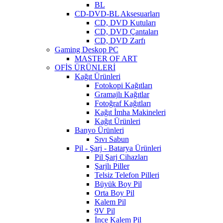
BL
CD-DVD-BL Aksesuarları
CD, DVD Kutuları
CD, DVD Çantaları
CD, DVD Zarfı
Gaming Deskop PC
MASTER OF ART
OFİS ÜRÜNLERİ
Kağıt Ürünleri
Fotokopi Kağıtları
Gramajlı Kağıtlar
Fotoğraf Kağıtları
Kağıt İmha Makineleri
Kağıt Ürünleri
Banyo Ürünleri
Sıvı Sabun
Pil - Şarj - Batarya Ürünleri
Pil Şarj Cihazları
Şarjlı Piller
Telsiz Telefon Pilleri
Büyük Boy Pil
Orta Boy Pil
Kalem Pil
9V Pil
İnce Kalem Pil