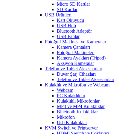
Micro SD Kartlar
SD Kartlar
USB Ürünleri
Kart Okuyucu
USB Hub
Bluetooth Adaptör
USB Fanlar
Fotoğraf Makinesi ve Kameralar
Kamera Çantaları
Fotoğraf Makineleri
Kamera Ayakları (Tripod)
Aksiyon Kameralar
Telefon ve Tablet Aksesuarları
Duvar Şarj Cihazları
Telefon ve Tablet Aksesuarları
Kulaklık ve Mikrofon ve Webcam
Webcam
PC Kulaklıklar
Kulaklıklı Mikrofonlar
MP3 ve MP4 Kulaklıklar
Bluetooth Kulaklıklar
Mikrofon
Usb Kulaklıklar
KVM Switch ve Printserver
HDMI Switch ve Çoklayıcı