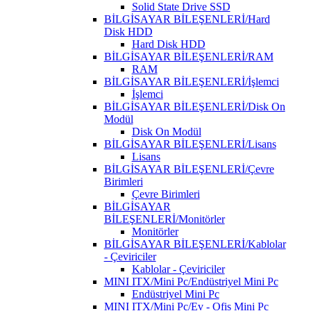
Solid State Drive SSD
BİLGİSAYAR BİLEŞENLERİ/Hard
Disk HDD
Hard Disk HDD
BİLGİSAYAR BİLEŞENLERİ/RAM
RAM
BİLGİSAYAR BİLEŞENLERİ/İşlemci
İşlemci
BİLGİSAYAR BİLEŞENLERİ/Disk On
Modül
Disk On Modül
BİLGİSAYAR BİLEŞENLERİ/Lisans
Lisans
BİLGİSAYAR BİLEŞENLERİ/Çevre
Birimleri
Çevre Birimleri
BİLGİSAYAR
BİLEŞENLERİ/Monitörler
Monitörler
BİLGİSAYAR BİLEŞENLERİ/Kablolar
- Çeviriciler
Kablolar - Çeviriciler
MINI ITX/Mini Pc/Endüstriyel Mini Pc
Endüstriyel Mini Pc
MINI ITX/Mini Pc/Ev - Ofis Mini Pc