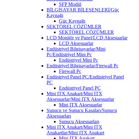
SFP Modül
BİLGİSAYAR BİLEŞENLERİ/Güç
Kaynağı
Güç Kaynağı
SEKTÖREL ÇÖZÜMLER
SEKTÖREL ÇÖZÜMLER
LCD Monitör ve Panel/LCD Aksesuarlar
LCD Aksesuarlar
Endüstriyel Bilgisayarlar/Mini
Pc/Endüstriyel Mini Pc
Endüstriyel Mini Pc
Endüstriyel Bilgisayarlar/Firewall Pc
Firewall Pc
Endüstriyel Panel PC/Endüstriyel Panel
PC
Endüstriyel Panel PC
Mini ITX Anakart/Mini ITX
Aksesuarlar/Mini ITX Aksesuarlar
Mini ITX Aksesuarlar
Sunucu ve Sunucu Kasaları/Sunucu
Aksesuarları
Sunucu Aksesuarları
Mini ITX Anakart/Mini ITX
Anakartlar/Mini ITX Anakart
Mini ITX Anakart