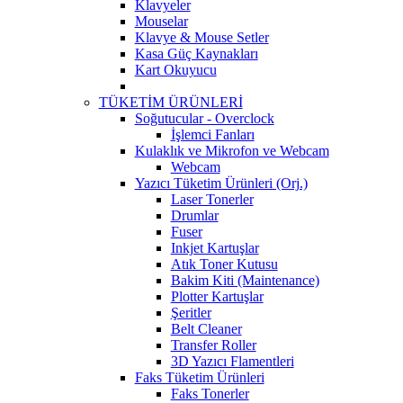
Klavyeler
Mouselar
Klavye & Mouse Setler
Kasa Güç Kaynakları
Kart Okuyucu
TÜKETİM ÜRÜNLERİ
Soğutucular - Overclock
İşlemci Fanları
Kulaklık ve Mikrofon ve Webcam
Webcam
Yazıcı Tüketim Ürünleri (Orj.)
Laser Tonerler
Drumlar
Fuser
Inkjet Kartuşlar
Atık Toner Kutusu
Bakim Kiti (Maintenance)
Plotter Kartuşlar
Şeritler
Belt Cleaner
Transfer Roller
3D Yazıcı Flamentleri
Faks Tüketim Ürünleri
Faks Tonerler