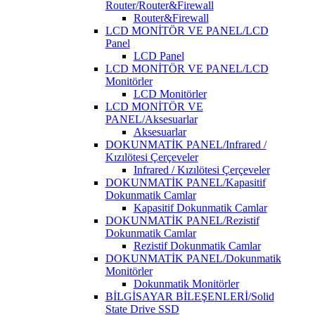
Router/Router&Firewall
Router&Firewall
LCD MONİTÖR VE PANEL/LCD
Panel
LCD Panel
LCD MONİTÖR VE PANEL/LCD
Monitörler
LCD Monitörler
LCD MONİTÖR VE
PANEL/Aksesuarlar
Aksesuarlar
DOKUNMATİK PANEL/Infrared /
Kızılötesi Çerçeveler
Infrared / Kızılötesi Çerçeveler
DOKUNMATİK PANEL/Kapasitif
Dokunmatik Camlar
Kapasitif Dokunmatik Camlar
DOKUNMATİK PANEL/Rezistif
Dokunmatik Camlar
Rezistif Dokunmatik Camlar
DOKUNMATİK PANEL/Dokunmatik
Monitörler
Dokunmatik Monitörler
BİLGİSAYAR BİLEŞENLERİ/Solid
State Drive SSD