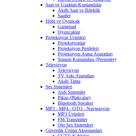
Saat ve Uzaktan Kumandalar
Akıllı Saat ve Bileklik
Saatler
Hobi ve Oyuncak
Gamepad
Oyuncaklar
Projeksiyon Ürünleri
Projeksiyonlar
Projeksiyon Perdeleri
Projeksiyon Asma Aparatları
Sunum Kumandası (Presenter)
Televizyon
Televizyon
TV Askı Aparatları
Akıllı Tahta
Ses Sistemleri
Anfi Sistemler
Pikap (Plakçalar)
Bluetooth Speaker
MP3 - MP4 - OTO - Navigasyon
MP3 Ürünleri
FM Transmitter
Oto Ses Sistemleri
Güvenlik Ürünü Aksesuarları
CCTV Kablolar