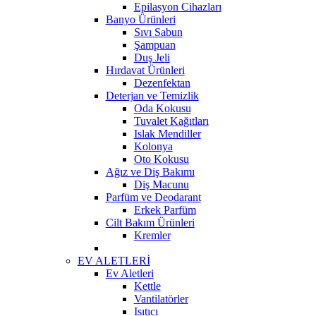
Epilasyon Cihazları
Banyo Ürünleri
Sıvı Sabun
Şampuan
Duş Jeli
Hırdavat Ürünleri
Dezenfektan
Deterjan ve Temizlik
Oda Kokusu
Tuvalet Kağıtları
Islak Mendiller
Kolonya
Oto Kokusu
Ağız ve Diş Bakımı
Diş Macunu
Parfüm ve Deodarant
Erkek Parfüm
Cilt Bakım Ürünleri
Kremler
EV ALETLERİ
Ev Aletleri
Kettle
Vantilatörler
Isıtıcı