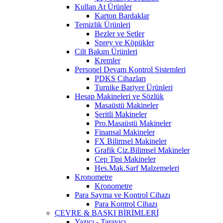
Kullan At Ürünler
Karton Bardaklar
Temizlik Ürünleri
Bezler ve Setler
Sprey ve Köpükler
Cilt Bakım Ürünleri
Kremler
Personel Devam Kontrol Sistemleri
PDKS Cihazları
Turnike Bariyer Ürünleri
Hesap Makineleri ve Sözlük
Masaüstü Makineler
Şeritli Makineler
Pro.Masaüstü Makineler
Finansal Makineler
FX Bilimsel Makineler
Grafik Çiz.Bilimsel Makineler
Cep Tipi Makineler
Hes.Mak.Sarf Malzemeleri
Kronometre
Kronometre
Para Sayma ve Kontrol Cihazı
Para Kontrol Cihazı
ÇEVRE & BASKI BİRİMLERİ
Yazıcı - Tarayıcı