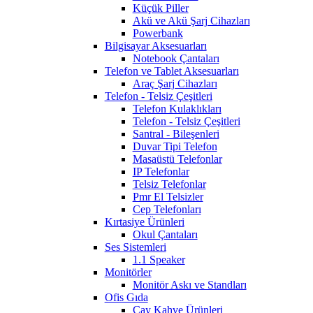
Küçük Piller
Akü ve Akü Şarj Cihazları
Powerbank
Bilgisayar Aksesuarları
Notebook Çantaları
Telefon ve Tablet Aksesuarları
Araç Şarj Cihazları
Telefon - Telsiz Çeşitleri
Telefon Kulaklıkları
Telefon - Telsiz Çeşitleri
Santral - Bileşenleri
Duvar Tipi Telefon
Masaüstü Telefonlar
IP Telefonlar
Telsiz Telefonlar
Pmr El Telsizler
Cep Telefonları
Kırtasiye Ürünleri
Okul Çantaları
Ses Sistemleri
1.1 Speaker
Monitörler
Monitör Askı ve Standları
Ofis Gıda
Çay Kahve Ürünleri