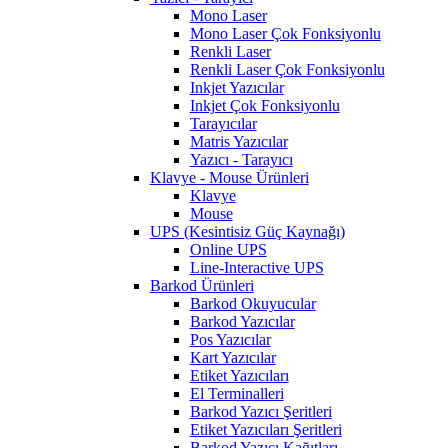
Mono Laser
Mono Laser Çok Fonksiyonlu
Renkli Laser
Renkli Laser Çok Fonksiyonlu
Inkjet Yazıcılar
Inkjet Çok Fonksiyonlu
Tarayıcılar
Matris Yazıcılar
Yazıcı - Tarayıcı
Klavye - Mouse Ürünleri
Klavye
Mouse
UPS (Kesintisiz Güç Kaynağı)
Online UPS
Line-Interactive UPS
Barkod Ürünleri
Barkod Okuyucular
Barkod Yazıcılar
Pos Yazıcılar
Kart Yazıcılar
Etiket Yazıcıları
El Terminalleri
Barkod Yazıcı Şeritleri
Etiket Yazıcıları Şeritleri
Barkod Yazıcı Kağıtları