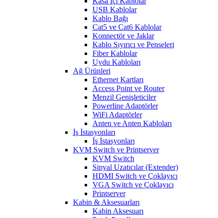
Kasa İçi Kablolar
USB Kablolar
Kablo Bağı
Cat5 ve Cat6 Kablolar
Konnectör ve Jaklar
Kablo Sıyırıcı ve Penseleri
Fiber Kablolar
Uydu Kabloları
Ağ Ürünleri
Ethernet Kartları
Access Point ve Router
Menzil Genişleticiler
Powerline Adaptörler
WiFi Adaptörler
Anten ve Anten Kabloları
İş İstasyonları
İş İstasyonları
KVM Switch ve Printserver
KVM Switch
Sinyal Uzatıcılar (Extender)
HDMI Switch ve Çoklayıcı
VGA Switch ve Çoklayıcı
Printserver
Kabin & Aksesuarları
Kabin Aksesuarı