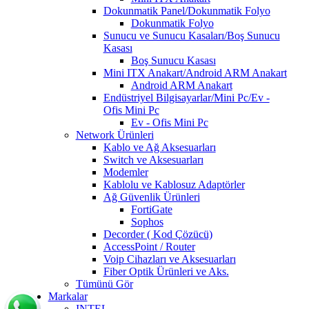
Dokunmatik Panel/Dokunmatik Folyo
Dokunmatik Folyo
Sunucu ve Sunucu Kasaları/Boş Sunucu
Kasası
Boş Sunucu Kasası
Mini ITX Anakart/Android ARM Anakart
Android ARM Anakart
Endüstriyel Bilgisayarlar/Mini Pc/Ev -
Ofis Mini Pc
Ev - Ofis Mini Pc
Network Ürünleri
Kablo ve Ağ Aksesuarları
Switch ve Aksesuarları
Modemler
Kablolu ve Kablosuz Adaptörler
Ağ Güvenlik Ürünleri
FortiGate
Sophos
Decorder ( Kod Çözücü)
AccessPoint / Router
Voip Cihazları ve Aksesuarları
Fiber Optik Ürünleri ve Aks.
Tümünü Gör
Markalar
INTEL