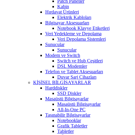
Patch Paneller
Kabin
Hırdavat Ürünleri
Elektrik Kabloları
Bilgisayar Aksesuarları
Notebook Klavye Etiketleri
Veri Yedekleme ve Depolama
Veri Depolama Sistemleri
Sunucular
Sunucular
Modem ve Switch
Switch ve Hub Çeşitleri
DSL Modemler
Telefon ve Tablet Aksesuarları
Duvar Şarj Cihazları
KİŞİSEL BİLGİSAYARLAR
Harddiskler
SSD Diskler
Masaüstü Bilgisayarlar
Masaüstü Bilgisayarlar
All-In-One PC
Taşınabilir Bilgisayarlar
Notebooklar
Grafik Tabletler
Tabletler