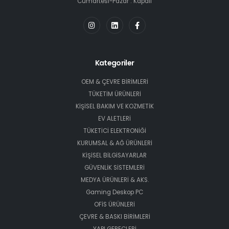
Cumartesi-Pazar : Kapalı
Kategoriler
OEM & ÇEVRE BİRİMLERİ
TÜKETİM ÜRÜNLERİ
KİŞİSEL BAKIM VE KOZMETİK
EV ALETLERİ
TÜKETİCİ ELEKTRONİĞİ
KURUMSAL & AĞ ÜRÜNLERİ
KİŞİSEL BİLGİSAYARLAR
GÜVENLİK SİSTEMLERİ
MEDYA ÜRÜNLERİ & AKS.
Gaming Deskop PC
OFİS ÜRÜNLERİ
ÇEVRE & BASKI BİRİMLERİ
YAPI GEREÇLERİ