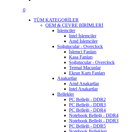
0
TÜM KATEGORİLER
OEM & ÇEVRE BİRİMLERİ
İşlemciler
Intel İşlemciler
Amd İşlemciler
Soğutucular - Overclock
İşlemci Fanları
Kasa Fanları
Soğutucular - Overclock
Termal Macunlar
Ekran Kartı Fanları
Anakartlar
Amd Anakartlar
Intel Anakartlar
Bellekler
PC Belleği - DDR2
PC Belleği - DDR3
PC Belleği - DDR4
Notebook Belleği - DDR4
Notebook Belleği - DDR3
PC Belleği - DDR5
Notebook Bellekleri