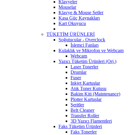
Klavyeler
Mouselar
Klavye & Mouse Setler
Kasa Güç Kaynakları
Kart Okuyucu
TÜKETİM ÜRÜNLERİ
Soğutucular - Overclock
İşlemci Fanları
Kulaklık ve Mikrofon ve Webcam
Webcam
Yazıcı Tüketim Ürünleri (Orj.)
Laser Tonerler
Drumlar
Fuser
Inkjet Kartuşlar
Atık Toner Kutusu
Bakim Kiti (Maintenance)
Plotter Kartuşlar
Şeritler
Belt Cleaner
Transfer Roller
3D Yazıcı Flamentleri
Faks Tüketim Ürünleri
Faks Tonerler