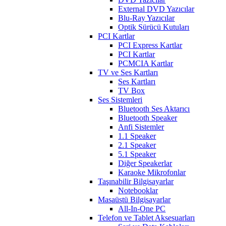
External DVD Yazıcılar
Blu-Ray Yazıcılar
Optik Sürücü Kutuları
PCI Kartlar
PCI Express Kartlar
PCI Kartlar
PCMCIA Kartlar
TV ve Ses Kartları
Ses Kartları
TV Box
Ses Sistemleri
Bluetooth Ses Aktarıcı
Bluetooth Speaker
Anfi Sistemler
1.1 Speaker
2.1 Speaker
5.1 Speaker
Diğer Speakerlar
Karaoke Mikrofonlar
Taşınabilir Bilgisayarlar
Notebooklar
Masaüstü Bilgisayarlar
All-In-One PC
Telefon ve Tablet Aksesuarları