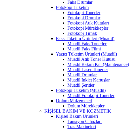
Faks Drumlar
Fotokopi Tüketim
Fotokopi Tonerler
Fotokopi Drumlar
Fotokopi Atık Kutuları
Fotokopi Mürekkepler
Fotokopi Tırnak
Faks Tüketim Ürünleri (Muadil)
Muadil Faks Tonerler
Muadil Faks Filmi
Yazıcı Tüketim Ürünleri (Muadil)
Muadil Atık Toner Kutusu
Muadil Bakım Kiti (Maintenance
Muadil Laser Tonerler
Muadil Drumlar
Muadil Inkjet Kartuşlar
Muadil Şeritler
Fotokopi Tüketim (Muadil)
Muadil Fotokopi Tonerler
Dolum Malzemeleri
Dolum Mürekkepler
KİŞİSEL BAKIM VE KOZMETİK
Kişisel Bakım Ürünleri
Tansiyon Cihazları
Traş Makineleri