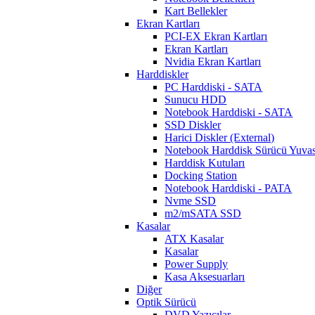
Kart Bellekler
Ekran Kartları
PCI-EX Ekran Kartları
Ekran Kartları
Nvidia Ekran Kartları
Harddiskler
PC Harddiski - SATA
Sunucu HDD
Notebook Harddiski - SATA
SSD Diskler
Harici Diskler (External)
Notebook Harddisk Sürücü Yuvas
Harddisk Kutuları
Docking Station
Notebook Harddiski - PATA
Nvme SSD
m2/mSATA SSD
Kasalar
ATX Kasalar
Kasalar
Power Supply
Kasa Aksesuarları
Diğer
Optik Sürücü
DVD Yazıcılar