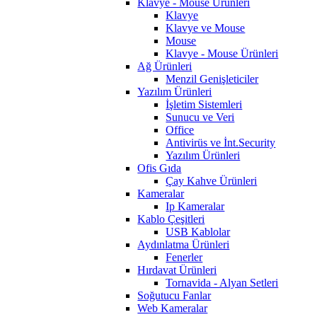
Klavye - Mouse Ürünleri
Klavye
Klavye ve Mouse
Mouse
Klavye - Mouse Ürünleri
Ağ Ürünleri
Menzil Genişleticiler
Yazılım Ürünleri
İşletim Sistemleri
Sunucu ve Veri
Office
Antivirüs ve İnt.Security
Yazılım Ürünleri
Ofis Gıda
Çay Kahve Ürünleri
Kameralar
Ip Kameralar
Kablo Çeşitleri
USB Kablolar
Aydınlatma Ürünleri
Fenerler
Hırdavat Ürünleri
Tornavida - Alyan Setleri
Soğutucu Fanlar
Web Kameralar