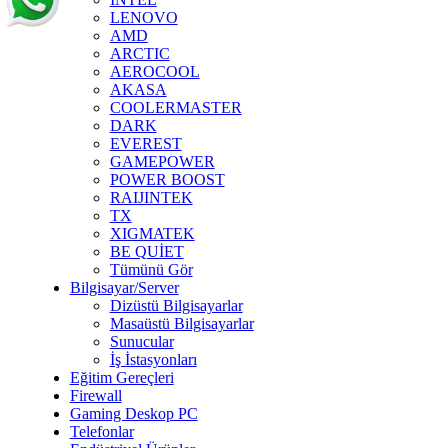
LENOVO
AMD
ARCTIC
AEROCOOL
AKASA
COOLERMASTER
DARK
EVEREST
GAMEPOWER
POWER BOOST
RAIJINTEK
TX
XIGMATEK
BE QUİET
Tümünü Gör
Bilgisayar/Server
Dizüstü Bilgisayarlar
Masaüstü Bilgisayarlar
Sunucular
İş İstasyonları
Eğitim Gereçleri
Firewall
Gaming Deskop PC
Telefonlar