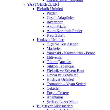
YAPI GEREÇLERİ
Elektrik Ürünleri
Prizler
Çeşitli Adaptörler
İnverterler
Akıllı Prizler
Akım Korumalı Prizler
Kapı Zilleri
Hırdavat Ürünleri
Ölçü ve Test Aletleri
Maskeler
Yankeski - Kargaburnu - Pense
Eldivenler
Takım Çantaları
Silikon Tabancası
Elektrik ve Eriyent Bant
Havya ve Lehim teli
Hırdavat Ürünleri
Tornavida - Alyan Setleri
Çekiçler
Fırça - Testere
Anahtarlar
Şerit ve Lazer Metre
Bilgisayar Aksesuarları