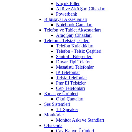
Küçük Piller
Akü ve Akü Şarj Cihazları
Powerbank
Bilgisayar Aksesuarları
Notebook Çantaları
Telefon ve Tablet Aksesuarları
Araç Şarj Cihazları
Telefon - Telsiz Çeşitleri
Telefon Kulaklıkları
Telefon - Telsiz Çeşitleri
Santral - Bileşenleri
Duvar Tipi Telefon
Masaüstü Telefonlar
IP Telefonlar
Telsiz Telefonlar
Pmr El Telsizler
Cep Telefonları
Kırtasiye Ürünleri
Okul Çantaları
Ses Sistemleri
1.1 Speaker
Monitörler
Monitör Askı ve Standları
Ofis Gıda
Çay Kahve Ürünleri