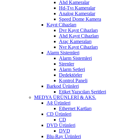
Ahd Kameralar
Hd-Tvı Kameralar
Analog Kameralar
Speed Dome Kamera
Kayıt Cihazları
Dvr Kayıt Cihazları
Ahd Kayıt Cihazları
Araç Kameraları
Nvr Kayıt Cihazları
Alarm Sistemleri
Alarm Sistemleri
Sirenler
Alarm Setleri
Dedektörler
Kontrol Paneli
Barkod Ürünleri
Etiket Yazıcıları Şeritleri
MEDYA ÜRÜNLERİ & AKS.
Ağ Ürünleri
Ethernet Kartları
CD Ürünleri
CD
DVD Ürünleri
DVD
Blu-Ray Ürünleri