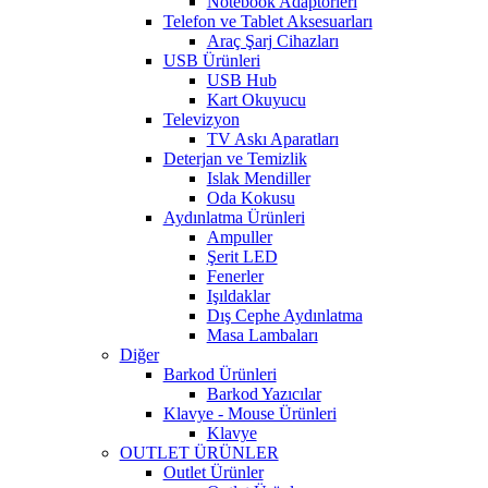
Notebook Adaptörleri
Telefon ve Tablet Aksesuarları
Araç Şarj Cihazları
USB Ürünleri
USB Hub
Kart Okuyucu
Televizyon
TV Askı Aparatları
Deterjan ve Temizlik
Islak Mendiller
Oda Kokusu
Aydınlatma Ürünleri
Ampuller
Şerit LED
Fenerler
Işıldaklar
Dış Cephe Aydınlatma
Masa Lambaları
Diğer
Barkod Ürünleri
Barkod Yazıcılar
Klavye - Mouse Ürünleri
Klavye
OUTLET ÜRÜNLER
Outlet Ürünler