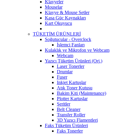
Klavyeler
Mouselar
Klavye & Mouse Setler
Kasa Güç Kaynakları
Kart Okuyucu
TÜKETİM ÜRÜNLERİ
Soğutucular - Overclock
İşlemci Fanları
Kulaklık ve Mikrofon ve Webcam
Webcam
Yazıcı Tüketim Ürünleri (Orj.)
Laser Tonerler
Drumlar
Fuser
Inkjet Kartuşlar
Atık Toner Kutusu
Bakim Kiti (Maintenance)
Plotter Kartuşlar
Şeritler
Belt Cleaner
Transfer Roller
3D Yazıcı Flamentleri
Faks Tüketim Ürünleri
Faks Tonerler