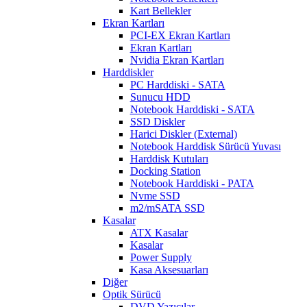
Kart Bellekler
Ekran Kartları
PCI-EX Ekran Kartları
Ekran Kartları
Nvidia Ekran Kartları
Harddiskler
PC Harddiski - SATA
Sunucu HDD
Notebook Harddiski - SATA
SSD Diskler
Harici Diskler (External)
Notebook Harddisk Sürücü Yuvası
Harddisk Kutuları
Docking Station
Notebook Harddiski - PATA
Nvme SSD
m2/mSATA SSD
Kasalar
ATX Kasalar
Kasalar
Power Supply
Kasa Aksesuarları
Diğer
Optik Sürücü
DVD Yazıcılar