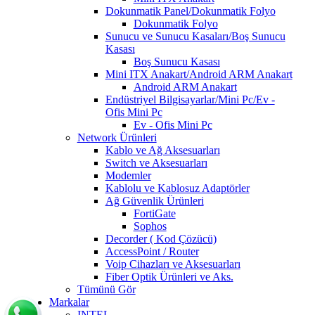
Dokunmatik Panel/Dokunmatik Folyo
Dokunmatik Folyo
Sunucu ve Sunucu Kasaları/Boş Sunucu
Kasası
Boş Sunucu Kasası
Mini ITX Anakart/Android ARM Anakart
Android ARM Anakart
Endüstriyel Bilgisayarlar/Mini Pc/Ev -
Ofis Mini Pc
Ev - Ofis Mini Pc
Network Ürünleri
Kablo ve Ağ Aksesuarları
Switch ve Aksesuarları
Modemler
Kablolu ve Kablosuz Adaptörler
Ağ Güvenlik Ürünleri
FortiGate
Sophos
Decorder ( Kod Çözücü)
AccessPoint / Router
Voip Cihazları ve Aksesuarları
Fiber Optik Ürünleri ve Aks.
Tümünü Gör
Markalar
INTEL