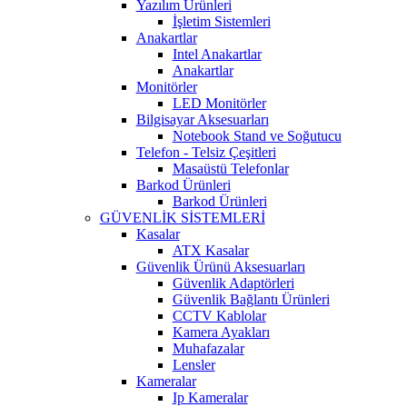
Yazılım Ürünleri
İşletim Sistemleri
Anakartlar
Intel Anakartlar
Anakartlar
Monitörler
LED Monitörler
Bilgisayar Aksesuarları
Notebook Stand ve Soğutucu
Telefon - Telsiz Çeşitleri
Masaüstü Telefonlar
Barkod Ürünleri
Barkod Ürünleri
GÜVENLİK SİSTEMLERİ
Kasalar
ATX Kasalar
Güvenlik Ürünü Aksesuarları
Güvenlik Adaptörleri
Güvenlik Bağlantı Ürünleri
CCTV Kablolar
Kamera Ayakları
Muhafazalar
Lensler
Kameralar
Ip Kameralar