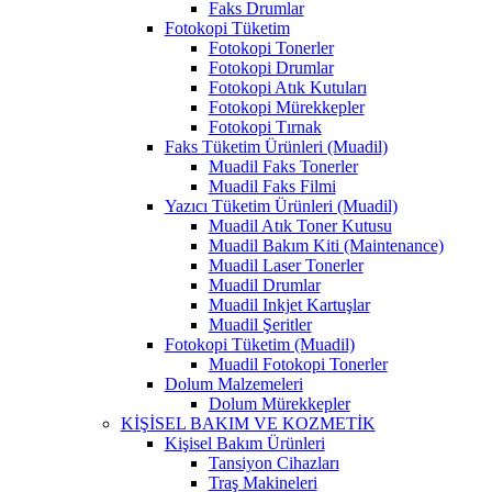
Faks Drumlar
Fotokopi Tüketim
Fotokopi Tonerler
Fotokopi Drumlar
Fotokopi Atık Kutuları
Fotokopi Mürekkepler
Fotokopi Tırnak
Faks Tüketim Ürünleri (Muadil)
Muadil Faks Tonerler
Muadil Faks Filmi
Yazıcı Tüketim Ürünleri (Muadil)
Muadil Atık Toner Kutusu
Muadil Bakım Kiti (Maintenance)
Muadil Laser Tonerler
Muadil Drumlar
Muadil Inkjet Kartuşlar
Muadil Şeritler
Fotokopi Tüketim (Muadil)
Muadil Fotokopi Tonerler
Dolum Malzemeleri
Dolum Mürekkepler
KİŞİSEL BAKIM VE KOZMETİK
Kişisel Bakım Ürünleri
Tansiyon Cihazları
Traş Makineleri