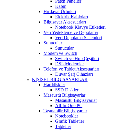
Patch Paneller
Kabin
Hırdavat Ürünleri
Elektrik Kabloları
Bilgisayar Aksesuarları
Notebook Klavye Etiketleri
Veri Yedekleme ve Depolama
Veri Depolama Sistemleri
Sunucular
Sunucular
Modem ve Switch
Switch ve Hub Çeşitleri
DSL Modemler
Telefon ve Tablet Aksesuarları
Duvar Şarj Cihazları
KİŞİSEL BİLGİSAYARLAR
Harddiskler
SSD Diskler
Masaüstü Bilgisayarlar
Masaüstü Bilgisayarlar
All-In-One PC
Taşınabilir Bilgisayarlar
Notebooklar
Grafik Tabletler
Tabletler