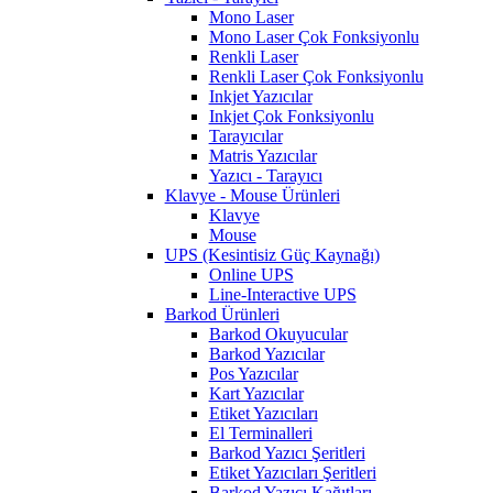
Mono Laser
Mono Laser Çok Fonksiyonlu
Renkli Laser
Renkli Laser Çok Fonksiyonlu
Inkjet Yazıcılar
Inkjet Çok Fonksiyonlu
Tarayıcılar
Matris Yazıcılar
Yazıcı - Tarayıcı
Klavye - Mouse Ürünleri
Klavye
Mouse
UPS (Kesintisiz Güç Kaynağı)
Online UPS
Line-Interactive UPS
Barkod Ürünleri
Barkod Okuyucular
Barkod Yazıcılar
Pos Yazıcılar
Kart Yazıcılar
Etiket Yazıcıları
El Terminalleri
Barkod Yazıcı Şeritleri
Etiket Yazıcıları Şeritleri
Barkod Yazıcı Kağıtları