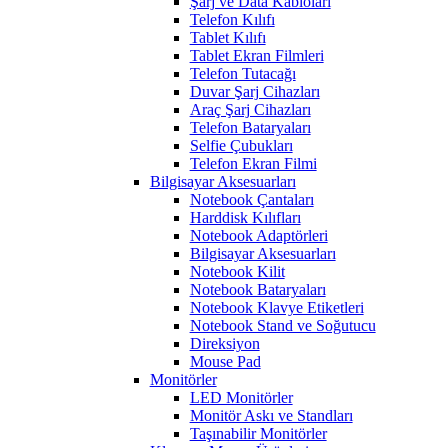
Şarj ve Data Kabloları
Telefon Kılıfı
Tablet Kılıfı
Tablet Ekran Filmleri
Telefon Tutacağı
Duvar Şarj Cihazları
Araç Şarj Cihazları
Telefon Bataryaları
Selfie Çubukları
Telefon Ekran Filmi
Bilgisayar Aksesuarları
Notebook Çantaları
Harddisk Kılıfları
Notebook Adaptörleri
Bilgisayar Aksesuarları
Notebook Kilit
Notebook Bataryaları
Notebook Klavye Etiketleri
Notebook Stand ve Soğutucu
Direksiyon
Mouse Pad
Monitörler
LED Monitörler
Monitör Askı ve Standları
Taşınabilir Monitörler