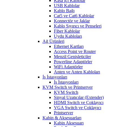
Kasa İçi Kablolar
USB Kablolar
Kablo Bağı
Cat5 ve Cat6 Kablolar
Konnectör ve Jaklar
Kablo Sıyırıcı ve Penseleri
Fiber Kablolar
Uydu Kabloları
Ağ Ürünleri
Ethernet Kartları
Access Point ve Router
Menzil Genişleticiler
Powerline Adaptörler
WiFi Adaptörler
Anten ve Anten Kabloları
İş İstasyonları
İş İstasyonları
KVM Switch ve Printserver
KVM Switch
Sinyal Uzatıcılar (Extender)
HDMI Switch ve Çoklayıcı
VGA Switch ve Çoklayıcı
Printserver
Kabin & Aksesuarları
Kabin Aksesuarı