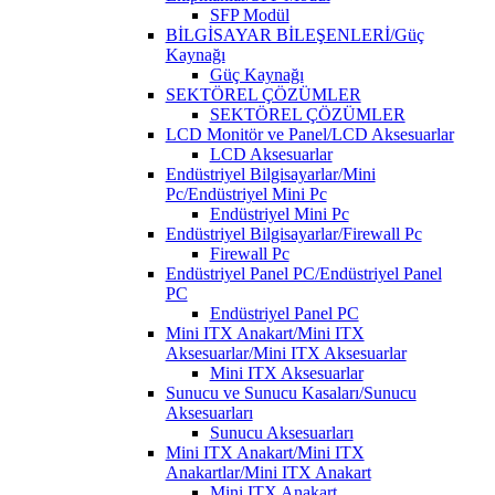
SFP Modül
BİLGİSAYAR BİLEŞENLERİ/Güç
Kaynağı
Güç Kaynağı
SEKTÖREL ÇÖZÜMLER
SEKTÖREL ÇÖZÜMLER
LCD Monitör ve Panel/LCD Aksesuarlar
LCD Aksesuarlar
Endüstriyel Bilgisayarlar/Mini
Pc/Endüstriyel Mini Pc
Endüstriyel Mini Pc
Endüstriyel Bilgisayarlar/Firewall Pc
Firewall Pc
Endüstriyel Panel PC/Endüstriyel Panel
PC
Endüstriyel Panel PC
Mini ITX Anakart/Mini ITX
Aksesuarlar/Mini ITX Aksesuarlar
Mini ITX Aksesuarlar
Sunucu ve Sunucu Kasaları/Sunucu
Aksesuarları
Sunucu Aksesuarları
Mini ITX Anakart/Mini ITX
Anakartlar/Mini ITX Anakart
Mini ITX Anakart