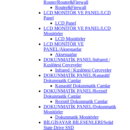
Router/Router&Firewall
Router&Firewall
LCD MONİTÖR VE PANEL/LCD
Panel
LCD Panel
LCD MONİTÖR VE PANEL/LCD
Monitörler
LCD Monitörler
LCD MONİTÖR VE
PANEL/Aksesuarlar
Aksesuarlar
DOKUNMATİK PANEL/Infrared /
Kızılötesi Çerçeveler
Infrared / Kızılötesi Çerçeveler
DOKUNMATİK PANEL/Kapasitif
Dokunmatik Camlar
Kapasitif Dokunmatik Camlar
DOKUNMATİK PANEL/Rezistif
Dokunmatik Camlar
Rezistif Dokunmatik Camlar
DOKUNMATİK PANEL/Dokunmatik
Monitörler
Dokunmatik Monitörler
BİLGİSAYAR BİLEŞENLERİ/Solid
State Drive SSD