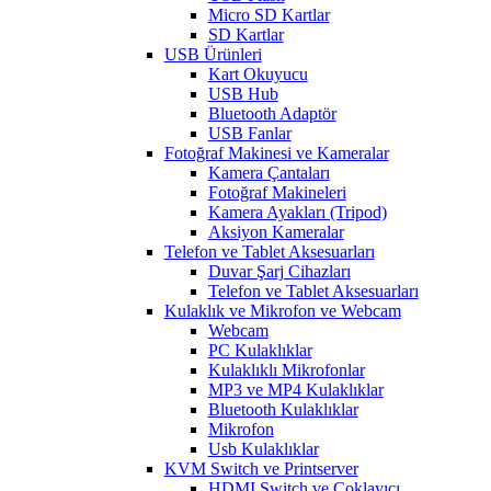
Micro SD Kartlar
SD Kartlar
USB Ürünleri
Kart Okuyucu
USB Hub
Bluetooth Adaptör
USB Fanlar
Fotoğraf Makinesi ve Kameralar
Kamera Çantaları
Fotoğraf Makineleri
Kamera Ayakları (Tripod)
Aksiyon Kameralar
Telefon ve Tablet Aksesuarları
Duvar Şarj Cihazları
Telefon ve Tablet Aksesuarları
Kulaklık ve Mikrofon ve Webcam
Webcam
PC Kulaklıklar
Kulaklıklı Mikrofonlar
MP3 ve MP4 Kulaklıklar
Bluetooth Kulaklıklar
Mikrofon
Usb Kulaklıklar
KVM Switch ve Printserver
HDMI Switch ve Çoklayıcı