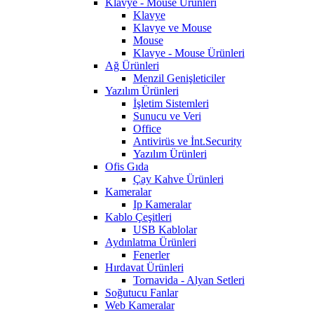
Klavye - Mouse Ürünleri
Klavye
Klavye ve Mouse
Mouse
Klavye - Mouse Ürünleri
Ağ Ürünleri
Menzil Genişleticiler
Yazılım Ürünleri
İşletim Sistemleri
Sunucu ve Veri
Office
Antivirüs ve İnt.Security
Yazılım Ürünleri
Ofis Gıda
Çay Kahve Ürünleri
Kameralar
Ip Kameralar
Kablo Çeşitleri
USB Kablolar
Aydınlatma Ürünleri
Fenerler
Hırdavat Ürünleri
Tornavida - Alyan Setleri
Soğutucu Fanlar
Web Kameralar