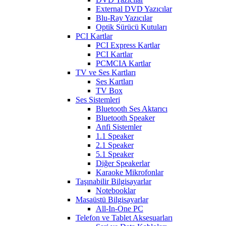
External DVD Yazıcılar
Blu-Ray Yazıcılar
Optik Sürücü Kutuları
PCI Kartlar
PCI Express Kartlar
PCI Kartlar
PCMCIA Kartlar
TV ve Ses Kartları
Ses Kartları
TV Box
Ses Sistemleri
Bluetooth Ses Aktarıcı
Bluetooth Speaker
Anfi Sistemler
1.1 Speaker
2.1 Speaker
5.1 Speaker
Diğer Speakerlar
Karaoke Mikrofonlar
Taşınabilir Bilgisayarlar
Notebooklar
Masaüstü Bilgisayarlar
All-In-One PC
Telefon ve Tablet Aksesuarları