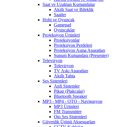
Saat ve Uzaktan Kumandalar
Akıllı Saat ve Bileklik
Saatler
Hobi ve Oyuncak
Gamepad
Oyuncaklar
Projeksiyon Ürünleri
Projeksiyonlar
Projeksiyon Perdeleri
Projeksiyon Asma Aparatları
Sunum Kumandası (Presenter)
Televizyon
Televizyon
TV Askı Aparatları
Akıllı Tahta
Ses Sistemleri
Anfi Sistemler
Pikap (Plakçalar)
Bluetooth Speaker
MP3 - MP4 - OTO - Navigasyon
MP3 Ürünleri
FM Transmitter
Oto Ses Sistemleri
Güvenlik Ürünü Aksesuarları
CCTV Kablolar