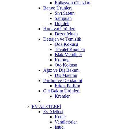
Epilasyon Cihazları
Banyo Ürünleri
Sıvı Sabun
Şampuan
Duş Jeli
Hırdavat Ürünleri
Dezenfektan
Deterjan ve Temizlik
Oda Kokusu
Tuvalet Kağıtları
Islak Mendiller
Kolonya
Oto Kokusu
Ağız ve Diş Bakımı
Diş Macunu
Parfüm ve Deodarant
Erkek Parfüm
Cilt Bakım Ürünleri
Kremler
EV ALETLERİ
Ev Aletleri
Kettle
Vantilatörler
Isıtıcı