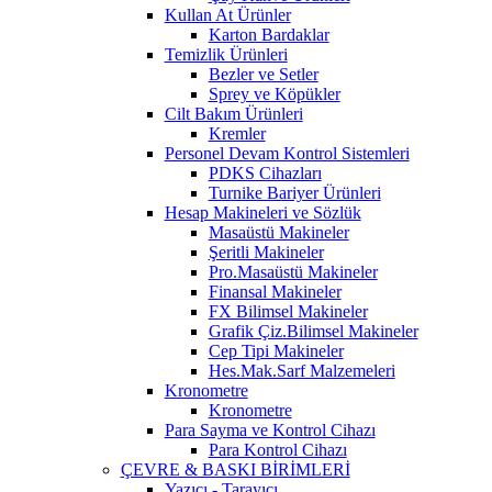
Kullan At Ürünler
Karton Bardaklar
Temizlik Ürünleri
Bezler ve Setler
Sprey ve Köpükler
Cilt Bakım Ürünleri
Kremler
Personel Devam Kontrol Sistemleri
PDKS Cihazları
Turnike Bariyer Ürünleri
Hesap Makineleri ve Sözlük
Masaüstü Makineler
Şeritli Makineler
Pro.Masaüstü Makineler
Finansal Makineler
FX Bilimsel Makineler
Grafik Çiz.Bilimsel Makineler
Cep Tipi Makineler
Hes.Mak.Sarf Malzemeleri
Kronometre
Kronometre
Para Sayma ve Kontrol Cihazı
Para Kontrol Cihazı
ÇEVRE & BASKI BİRİMLERİ
Yazıcı - Tarayıcı