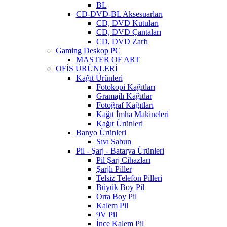
BL
CD-DVD-BL Aksesuarları
CD, DVD Kutuları
CD, DVD Çantaları
CD, DVD Zarfı
Gaming Deskop PC
MASTER OF ART
OFİS ÜRÜNLERİ
Kağıt Ürünleri
Fotokopi Kağıtları
Gramajlı Kağıtlar
Fotoğraf Kağıtları
Kağıt İmha Makineleri
Kağıt Ürünleri
Banyo Ürünleri
Sıvı Sabun
Pil - Şarj - Batarya Ürünleri
Pil Şarj Cihazları
Şarjlı Piller
Telsiz Telefon Pilleri
Büyük Boy Pil
Orta Boy Pil
Kalem Pil
9V Pil
İnce Kalem Pil