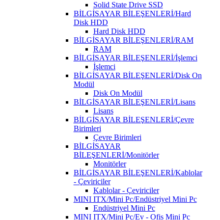
Solid State Drive SSD
BİLGİSAYAR BİLEŞENLERİ/Hard
Disk HDD
Hard Disk HDD
BİLGİSAYAR BİLEŞENLERİ/RAM
RAM
BİLGİSAYAR BİLEŞENLERİ/İşlemci
İşlemci
BİLGİSAYAR BİLEŞENLERİ/Disk On
Modül
Disk On Modül
BİLGİSAYAR BİLEŞENLERİ/Lisans
Lisans
BİLGİSAYAR BİLEŞENLERİ/Çevre
Birimleri
Çevre Birimleri
BİLGİSAYAR
BİLEŞENLERİ/Monitörler
Monitörler
BİLGİSAYAR BİLEŞENLERİ/Kablolar
- Çeviriciler
Kablolar - Çeviriciler
MINI ITX/Mini Pc/Endüstriyel Mini Pc
Endüstriyel Mini Pc
MINI ITX/Mini Pc/Ev - Ofis Mini Pc