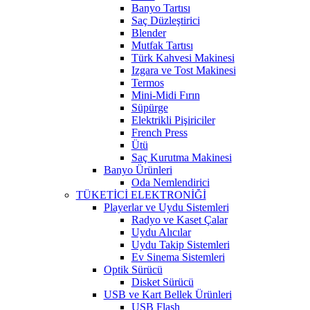
Banyo Tartısı
Saç Düzleştirici
Blender
Mutfak Tartısı
Türk Kahvesi Makinesi
Izgara ve Tost Makinesi
Termos
Mini-Midi Fırın
Süpürge
Elektrikli Pişiriciler
French Press
Ütü
Saç Kurutma Makinesi
Banyo Ürünleri
Oda Nemlendirici
TÜKETİCİ ELEKTRONİĞİ
Playerlar ve Uydu Sistemleri
Radyo ve Kaset Çalar
Uydu Alıcılar
Uydu Takip Sistemleri
Ev Sinema Sistemleri
Optik Sürücü
Disket Sürücü
USB ve Kart Bellek Ürünleri
USB Flash