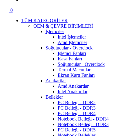
0
TÜM KATEGORİLER
OEM & ÇEVRE BİRİMLERİ
İşlemciler
Intel İşlemciler
Amd İşlemciler
Soğutucular - Overclock
İşlemci Fanları
Kasa Fanları
Soğutucular - Overclock
Termal Macunlar
Ekran Kartı Fanları
Anakartlar
Amd Anakartlar
Intel Anakartlar
Bellekler
PC Belleği - DDR2
PC Belleği - DDR3
PC Belleği - DDR4
Notebook Belleği - DDR4
Notebook Belleği - DDR3
PC Belleği - DDR5
Notebook Bellekleri