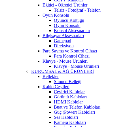
Eğitici - Öğretici Ürünler
Telsiz - Fotoğraf - Telefon
Oyun Konsolu
Oyuncu Koltuğu
Oyun Konsolu
Konsol Aksesuarları
Bilgisayar Aksesuarları
Gamepad
Direksiyon
Para Sayma ve Kontrol Cihazı
Para Kontrol Cihazı
Klavye - Mouse Ürünleri
Klavye - Mouse Ürünleri
KURUMSAL & AĞ ÜRÜNLERİ
Bellekler
Sunucu Belleği
Kablo Çeşitleri
Çevirici Kablolar
Görüntü Kabloları
HDMI Kablolar
Buat ve Telefon Kabloları
Güç (Power) Kabloları
Ses Kabloları
Kamera Kabloları