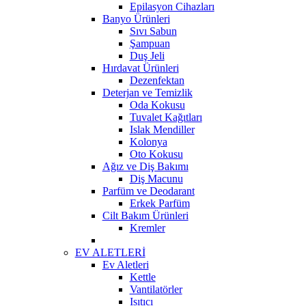
Epilasyon Cihazları
Banyo Ürünleri
Sıvı Sabun
Şampuan
Duş Jeli
Hırdavat Ürünleri
Dezenfektan
Deterjan ve Temizlik
Oda Kokusu
Tuvalet Kağıtları
Islak Mendiller
Kolonya
Oto Kokusu
Ağız ve Diş Bakımı
Diş Macunu
Parfüm ve Deodarant
Erkek Parfüm
Cilt Bakım Ürünleri
Kremler
EV ALETLERİ
Ev Aletleri
Kettle
Vantilatörler
Isıtıcı