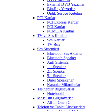
External DVD Yazıcılar
Blu-Ray Yazıcılar
Optik Sürücü Kutuları
PCI Kartlar
PCI Express Kartlar
PCI Kartlar
PCMCIA Kartlar
TV ve Ses Kartları
Ses Kartları
TV Box
Ses Sistemleri
Bluetooth Ses Aktarıcı
Bluetooth Speaker
Anfi Sistemler
1.1 Speaker
2.1 Speaker
5.1 Speaker
Diğer Speakerlar
Karaoke Mikrofonlar
Taşınabilir Bilgisayarlar
Notebooklar
Masaüstü Bilgisayarlar
All-In-One PC
Telefon ve Tablet Aksesuarları