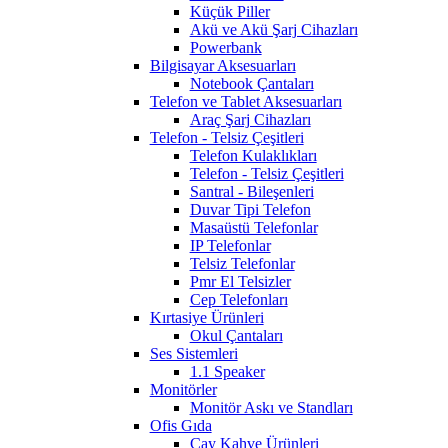
Küçük Piller
Akü ve Akü Şarj Cihazları
Powerbank
Bilgisayar Aksesuarları
Notebook Çantaları
Telefon ve Tablet Aksesuarları
Araç Şarj Cihazları
Telefon - Telsiz Çeşitleri
Telefon Kulaklıkları
Telefon - Telsiz Çeşitleri
Santral - Bileşenleri
Duvar Tipi Telefon
Masaüstü Telefonlar
IP Telefonlar
Telsiz Telefonlar
Pmr El Telsizler
Cep Telefonları
Kırtasiye Ürünleri
Okul Çantaları
Ses Sistemleri
1.1 Speaker
Monitörler
Monitör Askı ve Standları
Ofis Gıda
Çay Kahve Ürünleri