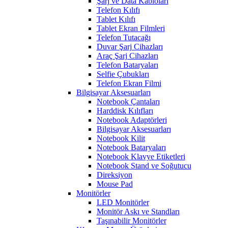
Şarj ve Data Kabloları
Telefon Kılıfı
Tablet Kılıfı
Tablet Ekran Filmleri
Telefon Tutacağı
Duvar Şarj Cihazları
Araç Şarj Cihazları
Telefon Bataryaları
Selfie Çubukları
Telefon Ekran Filmi
Bilgisayar Aksesuarları
Notebook Çantaları
Harddisk Kılıfları
Notebook Adaptörleri
Bilgisayar Aksesuarları
Notebook Kilit
Notebook Bataryaları
Notebook Klavye Etiketleri
Notebook Stand ve Soğutucu
Direksiyon
Mouse Pad
Monitörler
LED Monitörler
Monitör Askı ve Standları
Taşınabilir Monitörler