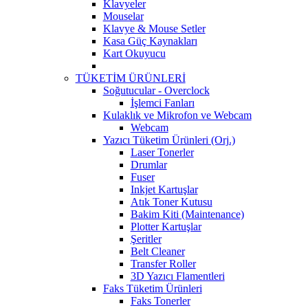
Klavyeler
Mouselar
Klavye & Mouse Setler
Kasa Güç Kaynakları
Kart Okuyucu
TÜKETİM ÜRÜNLERİ
Soğutucular - Overclock
İşlemci Fanları
Kulaklık ve Mikrofon ve Webcam
Webcam
Yazıcı Tüketim Ürünleri (Orj.)
Laser Tonerler
Drumlar
Fuser
Inkjet Kartuşlar
Atık Toner Kutusu
Bakim Kiti (Maintenance)
Plotter Kartuşlar
Şeritler
Belt Cleaner
Transfer Roller
3D Yazıcı Flamentleri
Faks Tüketim Ürünleri
Faks Tonerler