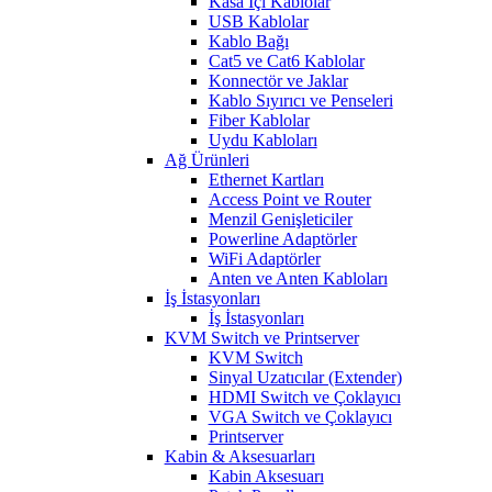
Kasa İçi Kablolar
USB Kablolar
Kablo Bağı
Cat5 ve Cat6 Kablolar
Konnectör ve Jaklar
Kablo Sıyırıcı ve Penseleri
Fiber Kablolar
Uydu Kabloları
Ağ Ürünleri
Ethernet Kartları
Access Point ve Router
Menzil Genişleticiler
Powerline Adaptörler
WiFi Adaptörler
Anten ve Anten Kabloları
İş İstasyonları
İş İstasyonları
KVM Switch ve Printserver
KVM Switch
Sinyal Uzatıcılar (Extender)
HDMI Switch ve Çoklayıcı
VGA Switch ve Çoklayıcı
Printserver
Kabin & Aksesuarları
Kabin Aksesuarı