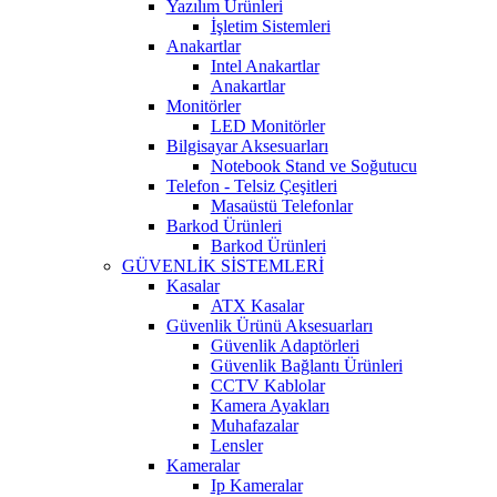
Yazılım Ürünleri
İşletim Sistemleri
Anakartlar
Intel Anakartlar
Anakartlar
Monitörler
LED Monitörler
Bilgisayar Aksesuarları
Notebook Stand ve Soğutucu
Telefon - Telsiz Çeşitleri
Masaüstü Telefonlar
Barkod Ürünleri
Barkod Ürünleri
GÜVENLİK SİSTEMLERİ
Kasalar
ATX Kasalar
Güvenlik Ürünü Aksesuarları
Güvenlik Adaptörleri
Güvenlik Bağlantı Ürünleri
CCTV Kablolar
Kamera Ayakları
Muhafazalar
Lensler
Kameralar
Ip Kameralar