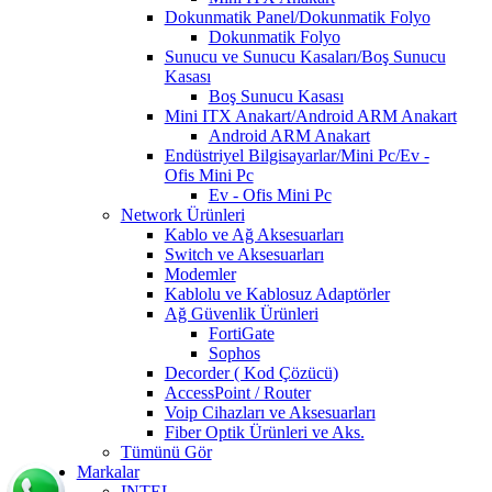
Dokunmatik Panel/Dokunmatik Folyo
Dokunmatik Folyo
Sunucu ve Sunucu Kasaları/Boş Sunucu
Kasası
Boş Sunucu Kasası
Mini ITX Anakart/Android ARM Anakart
Android ARM Anakart
Endüstriyel Bilgisayarlar/Mini Pc/Ev -
Ofis Mini Pc
Ev - Ofis Mini Pc
Network Ürünleri
Kablo ve Ağ Aksesuarları
Switch ve Aksesuarları
Modemler
Kablolu ve Kablosuz Adaptörler
Ağ Güvenlik Ürünleri
FortiGate
Sophos
Decorder ( Kod Çözücü)
AccessPoint / Router
Voip Cihazları ve Aksesuarları
Fiber Optik Ürünleri ve Aks.
Tümünü Gör
Markalar
INTEL