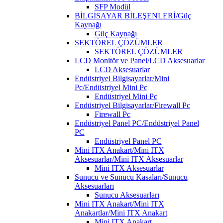
SFP Modül
BİLGİSAYAR BİLEŞENLERİ/Güç
Kaynağı
Güç Kaynağı
SEKTÖREL ÇÖZÜMLER
SEKTÖREL ÇÖZÜMLER
LCD Monitör ve Panel/LCD Aksesuarlar
LCD Aksesuarlar
Endüstriyel Bilgisayarlar/Mini
Pc/Endüstriyel Mini Pc
Endüstriyel Mini Pc
Endüstriyel Bilgisayarlar/Firewall Pc
Firewall Pc
Endüstriyel Panel PC/Endüstriyel Panel
PC
Endüstriyel Panel PC
Mini ITX Anakart/Mini ITX
Aksesuarlar/Mini ITX Aksesuarlar
Mini ITX Aksesuarlar
Sunucu ve Sunucu Kasaları/Sunucu
Aksesuarları
Sunucu Aksesuarları
Mini ITX Anakart/Mini ITX
Anakartlar/Mini ITX Anakart
Mini ITX Anakart