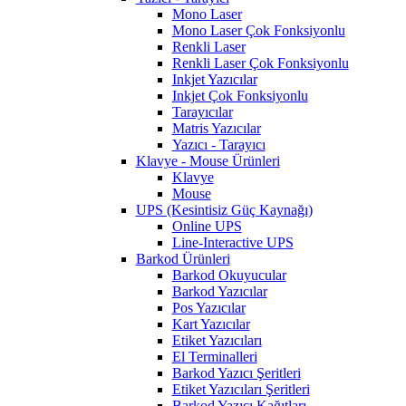
Mono Laser
Mono Laser Çok Fonksiyonlu
Renkli Laser
Renkli Laser Çok Fonksiyonlu
Inkjet Yazıcılar
Inkjet Çok Fonksiyonlu
Tarayıcılar
Matris Yazıcılar
Yazıcı - Tarayıcı
Klavye - Mouse Ürünleri
Klavye
Mouse
UPS (Kesintisiz Güç Kaynağı)
Online UPS
Line-Interactive UPS
Barkod Ürünleri
Barkod Okuyucular
Barkod Yazıcılar
Pos Yazıcılar
Kart Yazıcılar
Etiket Yazıcıları
El Terminalleri
Barkod Yazıcı Şeritleri
Etiket Yazıcıları Şeritleri
Barkod Yazıcı Kağıtları