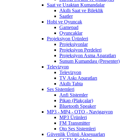
Saat ve Uzaktan Kumandalar
Akıllı Saat ve Bileklik
Saatler
Hobi ve Oyuncak
Gamepad
Oyuncaklar
Projeksiyon Ürünleri
Projeksiyonlar
Projeksiyon Perdeleri
Projeksiyon Asma Aparatları
Sunum Kumandası (Presenter)
Televizyon
Televizyon
TV Askı Aparatları
Akıllı Tahta
Ses Sistemleri
Anfi Sistemler
Pikap (Plakçalar)
Bluetooth Speaker
MP3 - MP4 - OTO - Navigasyon
MP3 Ürünleri
FM Transmitter
Oto Ses Sistemleri
Güvenlik Ürünü Aksesuarları
CCTV Kablolar