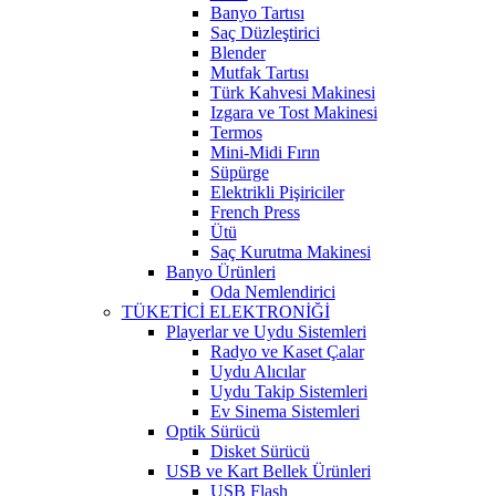
Banyo Tartısı
Saç Düzleştirici
Blender
Mutfak Tartısı
Türk Kahvesi Makinesi
Izgara ve Tost Makinesi
Termos
Mini-Midi Fırın
Süpürge
Elektrikli Pişiriciler
French Press
Ütü
Saç Kurutma Makinesi
Banyo Ürünleri
Oda Nemlendirici
TÜKETİCİ ELEKTRONİĞİ
Playerlar ve Uydu Sistemleri
Radyo ve Kaset Çalar
Uydu Alıcılar
Uydu Takip Sistemleri
Ev Sinema Sistemleri
Optik Sürücü
Disket Sürücü
USB ve Kart Bellek Ürünleri
USB Flash