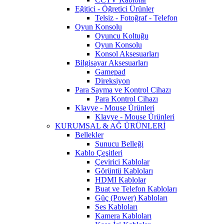
Eğitici - Öğretici Ürünler
Telsiz - Fotoğraf - Telefon
Oyun Konsolu
Oyuncu Koltuğu
Oyun Konsolu
Konsol Aksesuarları
Bilgisayar Aksesuarları
Gamepad
Direksiyon
Para Sayma ve Kontrol Cihazı
Para Kontrol Cihazı
Klavye - Mouse Ürünleri
Klavye - Mouse Ürünleri
KURUMSAL & AĞ ÜRÜNLERİ
Bellekler
Sunucu Belleği
Kablo Çeşitleri
Çevirici Kablolar
Görüntü Kabloları
HDMI Kablolar
Buat ve Telefon Kabloları
Güç (Power) Kabloları
Ses Kabloları
Kamera Kabloları