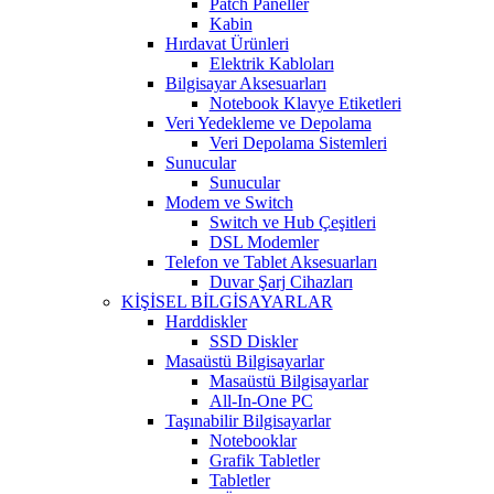
Patch Paneller
Kabin
Hırdavat Ürünleri
Elektrik Kabloları
Bilgisayar Aksesuarları
Notebook Klavye Etiketleri
Veri Yedekleme ve Depolama
Veri Depolama Sistemleri
Sunucular
Sunucular
Modem ve Switch
Switch ve Hub Çeşitleri
DSL Modemler
Telefon ve Tablet Aksesuarları
Duvar Şarj Cihazları
KİŞİSEL BİLGİSAYARLAR
Harddiskler
SSD Diskler
Masaüstü Bilgisayarlar
Masaüstü Bilgisayarlar
All-In-One PC
Taşınabilir Bilgisayarlar
Notebooklar
Grafik Tabletler
Tabletler