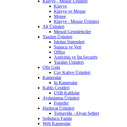
Klavye - Mouse Ürünleri
Klavye
Klavye ve Mouse
Mouse
Klavye - Mouse Ürünleri
Ağ Ürünleri
Menzil Genişleticiler
Yazılım Ürünleri
İşletim Sistemleri
Sunucu ve Veri
Office
Antivirüs ve İnt.Security
Yazılım Ürünleri
Ofis Gıda
Çay Kahve Ürünleri
Kameralar
Ip Kameralar
Kablo Çeşitleri
USB Kablolar
Aydınlatma Ürünleri
Fenerler
Hırdavat Ürünleri
Tornavida - Alyan Setleri
Soğutucu Fanlar
Web Kameralar