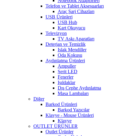
Notebook Adaptörleri
Telefon ve Tablet Aksesuarları
Araç Şarj Cihazları
USB Ürünleri
USB Hub
Kart Okuyucu
Televizyon
TV Askı Aparatları
Deterjan ve Temizlik
Islak Mendiller
Oda Kokusu
Aydınlatma Ürünleri
Ampuller
Şerit LED
Fenerler
Işıldaklar
Dış Cephe Aydınlatma
Masa Lambaları
Diğer
Barkod Ürünleri
Barkod Yazıcılar
Klavye - Mouse Ürünleri
Klavye
OUTLET ÜRÜNLER
Outlet Ürünler