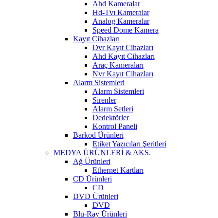
Ahd Kameralar
Hd-Tvı Kameralar
Analog Kameralar
Speed Dome Kamera
Kayıt Cihazları
Dvr Kayıt Cihazları
Ahd Kayıt Cihazları
Araç Kameraları
Nvr Kayıt Cihazları
Alarm Sistemleri
Alarm Sistemleri
Sirenler
Alarm Setleri
Dedektörler
Kontrol Paneli
Barkod Ürünleri
Etiket Yazıcıları Şeritleri
MEDYA ÜRÜNLERİ & AKS.
Ağ Ürünleri
Ethernet Kartları
CD Ürünleri
CD
DVD Ürünleri
DVD
Blu-Ray Ürünleri