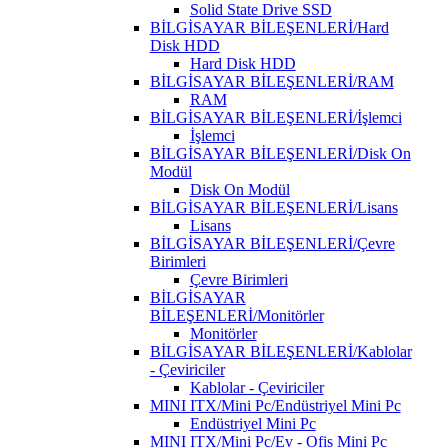
Solid State Drive SSD
BİLGİSAYAR BİLEŞENLERİ/Hard
Disk HDD
Hard Disk HDD
BİLGİSAYAR BİLEŞENLERİ/RAM
RAM
BİLGİSAYAR BİLEŞENLERİ/İşlemci
İşlemci
BİLGİSAYAR BİLEŞENLERİ/Disk On
Modül
Disk On Modül
BİLGİSAYAR BİLEŞENLERİ/Lisans
Lisans
BİLGİSAYAR BİLEŞENLERİ/Çevre
Birimleri
Çevre Birimleri
BİLGİSAYAR
BİLEŞENLERİ/Monitörler
Monitörler
BİLGİSAYAR BİLEŞENLERİ/Kablolar
- Çeviriciler
Kablolar - Çeviriciler
MINI ITX/Mini Pc/Endüstriyel Mini Pc
Endüstriyel Mini Pc
MINI ITX/Mini Pc/Ev - Ofis Mini Pc