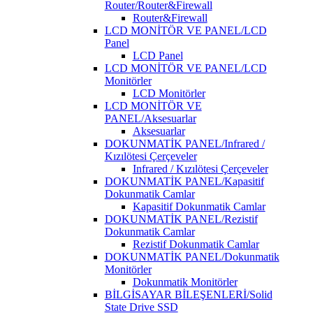
Router/Router&Firewall
Router&Firewall
LCD MONİTÖR VE PANEL/LCD
Panel
LCD Panel
LCD MONİTÖR VE PANEL/LCD
Monitörler
LCD Monitörler
LCD MONİTÖR VE
PANEL/Aksesuarlar
Aksesuarlar
DOKUNMATİK PANEL/Infrared /
Kızılötesi Çerçeveler
Infrared / Kızılötesi Çerçeveler
DOKUNMATİK PANEL/Kapasitif
Dokunmatik Camlar
Kapasitif Dokunmatik Camlar
DOKUNMATİK PANEL/Rezistif
Dokunmatik Camlar
Rezistif Dokunmatik Camlar
DOKUNMATİK PANEL/Dokunmatik
Monitörler
Dokunmatik Monitörler
BİLGİSAYAR BİLEŞENLERİ/Solid
State Drive SSD