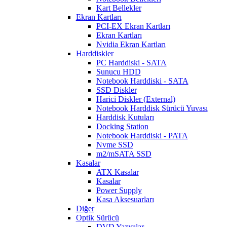
Kart Bellekler
Ekran Kartları
PCI-EX Ekran Kartları
Ekran Kartları
Nvidia Ekran Kartları
Harddiskler
PC Harddiski - SATA
Sunucu HDD
Notebook Harddiski - SATA
SSD Diskler
Harici Diskler (External)
Notebook Harddisk Sürücü Yuvası
Harddisk Kutuları
Docking Station
Notebook Harddiski - PATA
Nvme SSD
m2/mSATA SSD
Kasalar
ATX Kasalar
Kasalar
Power Supply
Kasa Aksesuarları
Diğer
Optik Sürücü
DVD Yazıcılar