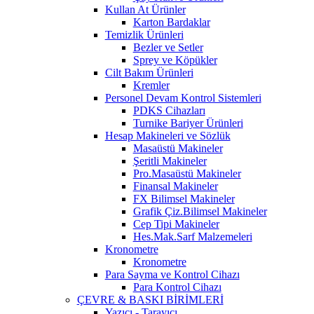
Kullan At Ürünler
Karton Bardaklar
Temizlik Ürünleri
Bezler ve Setler
Sprey ve Köpükler
Cilt Bakım Ürünleri
Kremler
Personel Devam Kontrol Sistemleri
PDKS Cihazları
Turnike Bariyer Ürünleri
Hesap Makineleri ve Sözlük
Masaüstü Makineler
Şeritli Makineler
Pro.Masaüstü Makineler
Finansal Makineler
FX Bilimsel Makineler
Grafik Çiz.Bilimsel Makineler
Cep Tipi Makineler
Hes.Mak.Sarf Malzemeleri
Kronometre
Kronometre
Para Sayma ve Kontrol Cihazı
Para Kontrol Cihazı
ÇEVRE & BASKI BİRİMLERİ
Yazıcı - Tarayıcı