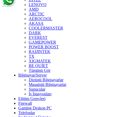
LENOVO
AMD
ARCTIC
AEROCOOL
AKASA
COOLERMASTER
DARK
EVEREST
GAMEPOWER
POWER BOOST
RAIJINTEK
TX
XIGMATEK
BE QUİET
Tümünü Gör
Bilgisayar/Server
Dizüstü Bilgisayarlar
Masaüstü Bilgisayarlar
Sunucular
İş İstasyonları
Eğitim Gereçleri
Firewall
Gaming Deskop PC
Telefonlar