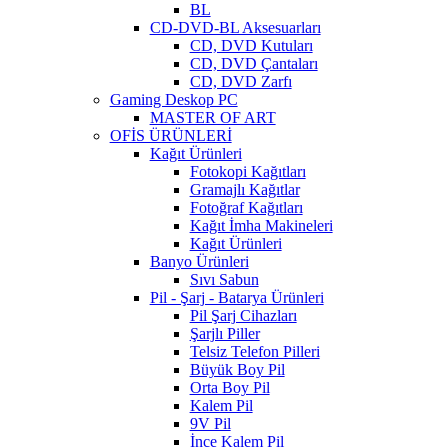
BL
CD-DVD-BL Aksesuarları
CD, DVD Kutuları
CD, DVD Çantaları
CD, DVD Zarfı
Gaming Deskop PC
MASTER OF ART
OFİS ÜRÜNLERİ
Kağıt Ürünleri
Fotokopi Kağıtları
Gramajlı Kağıtlar
Fotoğraf Kağıtları
Kağıt İmha Makineleri
Kağıt Ürünleri
Banyo Ürünleri
Sıvı Sabun
Pil - Şarj - Batarya Ürünleri
Pil Şarj Cihazları
Şarjlı Piller
Telsiz Telefon Pilleri
Büyük Boy Pil
Orta Boy Pil
Kalem Pil
9V Pil
İnce Kalem Pil