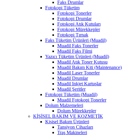
Faks Drumlar
Fotokopi Tüketim
Fotokopi Tonerler
Fotokopi Drumlar
Fotokopi Atık Kutuları
Fotokopi Mürekkepler
Fotokopi Tırnak
Faks Tüketim Ürünleri (Muadil)
Muadil Faks Tonerler
Muadil Faks Filmi
Yazıcı Tüketim Ürünleri (Muadil)
Muadil Atık Toner Kutusu
Muadil Bakım Kiti (Maintenance)
Muadil Laser Tonerler
Muadil Drumlar
Muadil Inkjet Kartuşlar
Muadil Şeritler
Fotokopi Tüketim (Muadil)
Muadil Fotokopi Tonerler
Dolum Malzemeleri
Dolum Mürekkepler
KİŞİSEL BAKIM VE KOZMETİK
Kişisel Bakım Ürünleri
Tansiyon Cihazları
Traş Makineleri