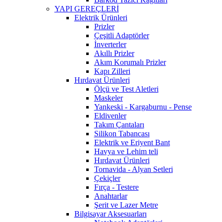
YAPI GEREÇLERİ
Elektrik Ürünleri
Prizler
Çeşitli Adaptörler
İnverterler
Akıllı Prizler
Akım Korumalı Prizler
Kapı Zilleri
Hırdavat Ürünleri
Ölçü ve Test Aletleri
Maskeler
Yankeski - Kargaburnu - Pense
Eldivenler
Takım Çantaları
Silikon Tabancası
Elektrik ve Eriyent Bant
Havya ve Lehim teli
Hırdavat Ürünleri
Tornavida - Alyan Setleri
Çekiçler
Fırça - Testere
Anahtarlar
Şerit ve Lazer Metre
Bilgisayar Aksesuarları