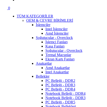
0
TÜM KATEGORİLER
OEM & ÇEVRE BİRİMLERİ
İşlemciler
Intel İşlemciler
Amd İşlemciler
Soğutucular - Overclock
İşlemci Fanları
Kasa Fanları
Soğutucular - Overclock
Termal Macunlar
Ekran Kartı Fanları
Anakartlar
Amd Anakartlar
Intel Anakartlar
Bellekler
PC Belleği - DDR2
PC Belleği - DDR3
PC Belleği - DDR4
Notebook Belleği - DDR4
Notebook Belleği - DDR3
PC Belleği - DDR5
Notebook Bellekleri