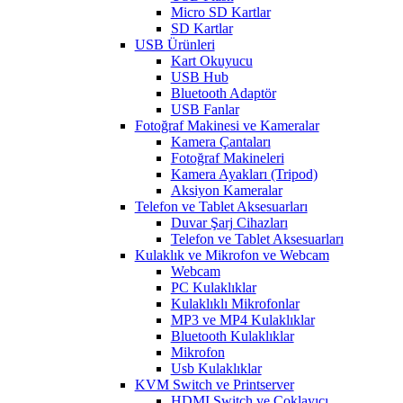
Micro SD Kartlar
SD Kartlar
USB Ürünleri
Kart Okuyucu
USB Hub
Bluetooth Adaptör
USB Fanlar
Fotoğraf Makinesi ve Kameralar
Kamera Çantaları
Fotoğraf Makineleri
Kamera Ayakları (Tripod)
Aksiyon Kameralar
Telefon ve Tablet Aksesuarları
Duvar Şarj Cihazları
Telefon ve Tablet Aksesuarları
Kulaklık ve Mikrofon ve Webcam
Webcam
PC Kulaklıklar
Kulaklıklı Mikrofonlar
MP3 ve MP4 Kulaklıklar
Bluetooth Kulaklıklar
Mikrofon
Usb Kulaklıklar
KVM Switch ve Printserver
HDMI Switch ve Çoklayıcı