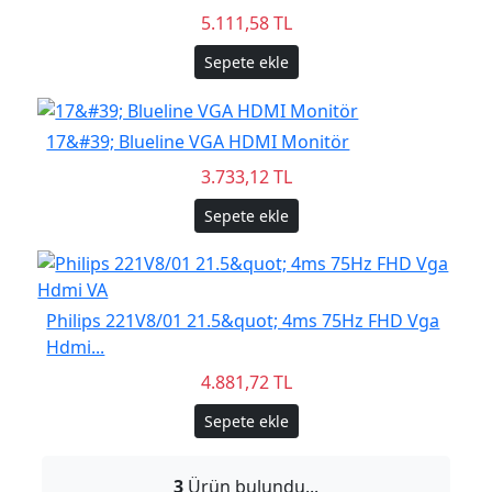
5.111,58 TL
Sepete ekle
17&#39; Blueline VGA HDMI Monitör
3.733,12 TL
Sepete ekle
Philips 221V8/01 21.5&quot; 4ms 75Hz FHD Vga
Hdmi...
4.881,72 TL
Sepete ekle
3
Ürün bulundu...