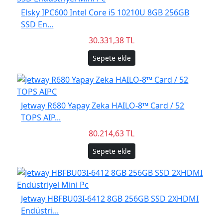
Elsky IPC600 Intel Core i5 10210U 8GB 256GB
SSD En...
30.331,38 TL
Sepete ekle
Jetway R680 Yapay Zeka HAILO-8™ Card / 52
TOPS AIP...
80.214,63 TL
Sepete ekle
Jetway HBFBU03I-6412 8GB 256GB SSD 2XHDMI
Endüstri...