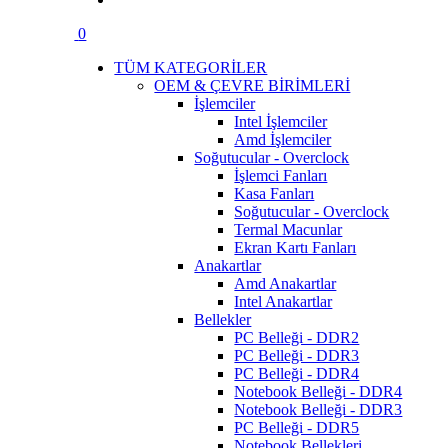
0
TÜM KATEGORİLER
OEM & ÇEVRE BİRİMLERİ
İşlemciler
Intel İşlemciler
Amd İşlemciler
Soğutucular - Overclock
İşlemci Fanları
Kasa Fanları
Soğutucular - Overclock
Termal Macunlar
Ekran Kartı Fanları
Anakartlar
Amd Anakartlar
Intel Anakartlar
Bellekler
PC Belleği - DDR2
PC Belleği - DDR3
PC Belleği - DDR4
Notebook Belleği - DDR4
Notebook Belleği - DDR3
PC Belleği - DDR5
Notebook Bellekleri