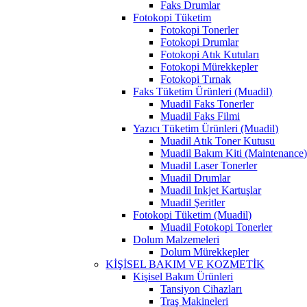
Faks Drumlar
Fotokopi Tüketim
Fotokopi Tonerler
Fotokopi Drumlar
Fotokopi Atık Kutuları
Fotokopi Mürekkepler
Fotokopi Tırnak
Faks Tüketim Ürünleri (Muadil)
Muadil Faks Tonerler
Muadil Faks Filmi
Yazıcı Tüketim Ürünleri (Muadil)
Muadil Atık Toner Kutusu
Muadil Bakım Kiti (Maintenance
Muadil Laser Tonerler
Muadil Drumlar
Muadil Inkjet Kartuşlar
Muadil Şeritler
Fotokopi Tüketim (Muadil)
Muadil Fotokopi Tonerler
Dolum Malzemeleri
Dolum Mürekkepler
KİŞİSEL BAKIM VE KOZMETİK
Kişisel Bakım Ürünleri
Tansiyon Cihazları
Traş Makineleri