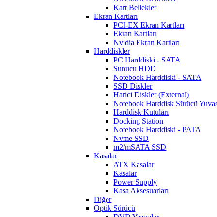
Kart Bellekler
Ekran Kartları
PCI-EX Ekran Kartları
Ekran Kartları
Nvidia Ekran Kartları
Harddiskler
PC Harddiski - SATA
Sunucu HDD
Notebook Harddiski - SATA
SSD Diskler
Harici Diskler (External)
Notebook Harddisk Sürücü Yuvas
Harddisk Kutuları
Docking Station
Notebook Harddiski - PATA
Nvme SSD
m2/mSATA SSD
Kasalar
ATX Kasalar
Kasalar
Power Supply
Kasa Aksesuarları
Diğer
Optik Sürücü
DVD Yazıcılar