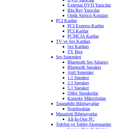
External DVD Yazıcılar
Blu-Ray Yazıcılar
Optik Sürücü Kutuları
PCI Kartlar
PCI Express Kartlar
PCI Kartlar
PCMCIA Kartlar
TV ve Ses Kartları
Ses Kartları
TV Box
Ses Sistemleri
Bluetooth Ses Aktarıcı
Bluetooth Speaker
Anfi Sistemler
1.1 Speaker
2.1 Speaker
5.1 Speaker
Diğer Speakerlar
Karaoke Mikrofonlar
Taşınabilir Bilgisayarlar
Notebooklar
Masaüstü Bilgisayarlar
All-In-One PC
Telefon ve Tablet Aksesuarları