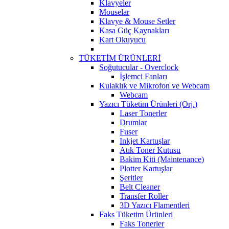
Klavyeler
Mouselar
Klavye & Mouse Setler
Kasa Güç Kaynakları
Kart Okuyucu
TÜKETİM ÜRÜNLERİ
Soğutucular - Overclock
İşlemci Fanları
Kulaklık ve Mikrofon ve Webcam
Webcam
Yazıcı Tüketim Ürünleri (Orj.)
Laser Tonerler
Drumlar
Fuser
Inkjet Kartuşlar
Atık Toner Kutusu
Bakim Kiti (Maintenance)
Plotter Kartuşlar
Şeritler
Belt Cleaner
Transfer Roller
3D Yazıcı Flamentleri
Faks Tüketim Ürünleri
Faks Tonerler