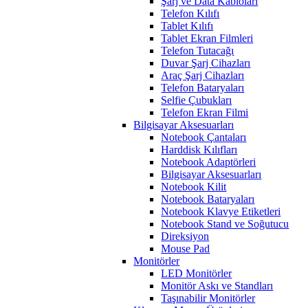
Şarj ve Data Kabloları
Telefon Kılıfı
Tablet Kılıfı
Tablet Ekran Filmleri
Telefon Tutacağı
Duvar Şarj Cihazları
Araç Şarj Cihazları
Telefon Bataryaları
Selfie Çubukları
Telefon Ekran Filmi
Bilgisayar Aksesuarları
Notebook Çantaları
Harddisk Kılıfları
Notebook Adaptörleri
Bilgisayar Aksesuarları
Notebook Kilit
Notebook Bataryaları
Notebook Klavye Etiketleri
Notebook Stand ve Soğutucu
Direksiyon
Mouse Pad
Monitörler
LED Monitörler
Monitör Askı ve Standları
Taşınabilir Monitörler