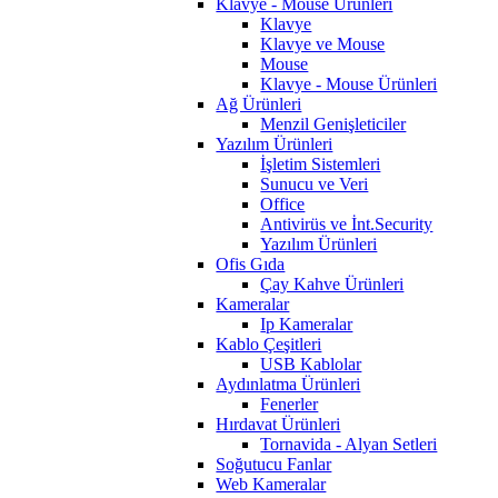
Klavye - Mouse Ürünleri
Klavye
Klavye ve Mouse
Mouse
Klavye - Mouse Ürünleri
Ağ Ürünleri
Menzil Genişleticiler
Yazılım Ürünleri
İşletim Sistemleri
Sunucu ve Veri
Office
Antivirüs ve İnt.Security
Yazılım Ürünleri
Ofis Gıda
Çay Kahve Ürünleri
Kameralar
Ip Kameralar
Kablo Çeşitleri
USB Kablolar
Aydınlatma Ürünleri
Fenerler
Hırdavat Ürünleri
Tornavida - Alyan Setleri
Soğutucu Fanlar
Web Kameralar