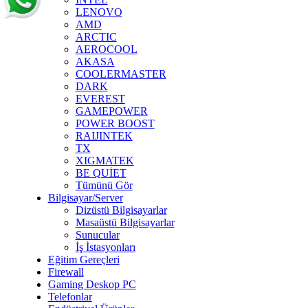
LENOVO
AMD
ARCTIC
AEROCOOL
AKASA
COOLERMASTER
DARK
EVEREST
GAMEPOWER
POWER BOOST
RAIJINTEK
TX
XIGMATEK
BE QUİET
Tümünü Gör
Bilgisayar/Server
Dizüstü Bilgisayarlar
Masaüstü Bilgisayarlar
Sunucular
İş İstasyonları
Eğitim Gereçleri
Firewall
Gaming Deskop PC
Telefonlar