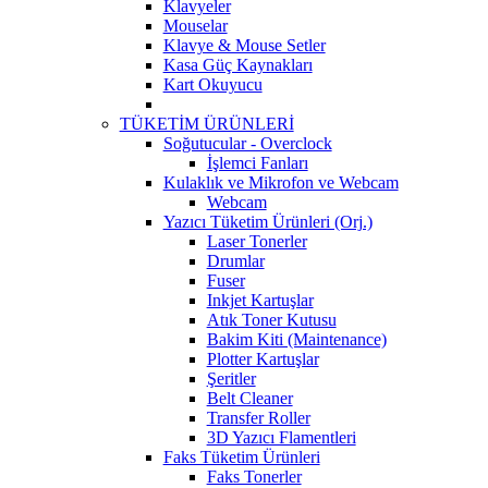
Klavyeler
Mouselar
Klavye & Mouse Setler
Kasa Güç Kaynakları
Kart Okuyucu
TÜKETİM ÜRÜNLERİ
Soğutucular - Overclock
İşlemci Fanları
Kulaklık ve Mikrofon ve Webcam
Webcam
Yazıcı Tüketim Ürünleri (Orj.)
Laser Tonerler
Drumlar
Fuser
Inkjet Kartuşlar
Atık Toner Kutusu
Bakim Kiti (Maintenance)
Plotter Kartuşlar
Şeritler
Belt Cleaner
Transfer Roller
3D Yazıcı Flamentleri
Faks Tüketim Ürünleri
Faks Tonerler