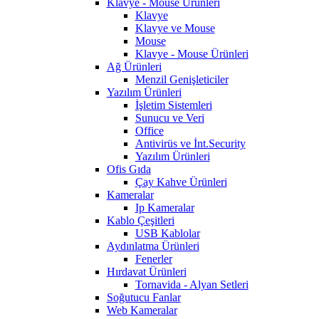
Klavye - Mouse Ürünleri
Klavye
Klavye ve Mouse
Mouse
Klavye - Mouse Ürünleri
Ağ Ürünleri
Menzil Genişleticiler
Yazılım Ürünleri
İşletim Sistemleri
Sunucu ve Veri
Office
Antivirüs ve İnt.Security
Yazılım Ürünleri
Ofis Gıda
Çay Kahve Ürünleri
Kameralar
Ip Kameralar
Kablo Çeşitleri
USB Kablolar
Aydınlatma Ürünleri
Fenerler
Hırdavat Ürünleri
Tornavida - Alyan Setleri
Soğutucu Fanlar
Web Kameralar