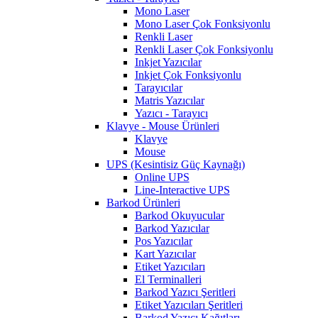
Mono Laser
Mono Laser Çok Fonksiyonlu
Renkli Laser
Renkli Laser Çok Fonksiyonlu
Inkjet Yazıcılar
Inkjet Çok Fonksiyonlu
Tarayıcılar
Matris Yazıcılar
Yazıcı - Tarayıcı
Klavye - Mouse Ürünleri
Klavye
Mouse
UPS (Kesintisiz Güç Kaynağı)
Online UPS
Line-Interactive UPS
Barkod Ürünleri
Barkod Okuyucular
Barkod Yazıcılar
Pos Yazıcılar
Kart Yazıcılar
Etiket Yazıcıları
El Terminalleri
Barkod Yazıcı Şeritleri
Etiket Yazıcıları Şeritleri
Barkod Yazıcı Kağıtları