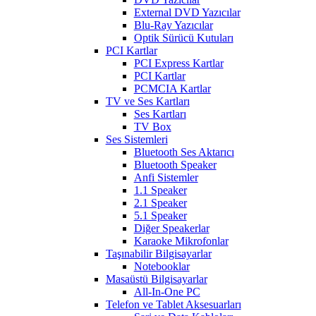
External DVD Yazıcılar
Blu-Ray Yazıcılar
Optik Sürücü Kutuları
PCI Kartlar
PCI Express Kartlar
PCI Kartlar
PCMCIA Kartlar
TV ve Ses Kartları
Ses Kartları
TV Box
Ses Sistemleri
Bluetooth Ses Aktarıcı
Bluetooth Speaker
Anfi Sistemler
1.1 Speaker
2.1 Speaker
5.1 Speaker
Diğer Speakerlar
Karaoke Mikrofonlar
Taşınabilir Bilgisayarlar
Notebooklar
Masaüstü Bilgisayarlar
All-In-One PC
Telefon ve Tablet Aksesuarları