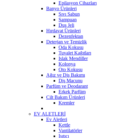
Epilasyon Cihazları
Banyo Ürünleri
Sıvı Sabun
Şampuan
Duş Jeli
Hırdavat Ürünleri
Dezenfektan
Deterjan ve Temizlik
Oda Kokusu
Tuvalet Kağıtları
Islak Mendiller
Kolonya
Oto Kokusu
Ağız ve Diş Bakımı
Diş Macunu
Parfüm ve Deodarant
Erkek Parfüm
Cilt Bakım Ürünleri
Kremler
EV ALETLERİ
Ev Aletleri
Kettle
Vantilatörler
Isıtıcı