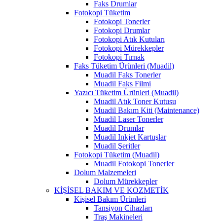
Faks Drumlar
Fotokopi Tüketim
Fotokopi Tonerler
Fotokopi Drumlar
Fotokopi Atık Kutuları
Fotokopi Mürekkepler
Fotokopi Tırnak
Faks Tüketim Ürünleri (Muadil)
Muadil Faks Tonerler
Muadil Faks Filmi
Yazıcı Tüketim Ürünleri (Muadil)
Muadil Atık Toner Kutusu
Muadil Bakım Kiti (Maintenance)
Muadil Laser Tonerler
Muadil Drumlar
Muadil Inkjet Kartuşlar
Muadil Şeritler
Fotokopi Tüketim (Muadil)
Muadil Fotokopi Tonerler
Dolum Malzemeleri
Dolum Mürekkepler
KİŞİSEL BAKIM VE KOZMETİK
Kişisel Bakım Ürünleri
Tansiyon Cihazları
Traş Makineleri