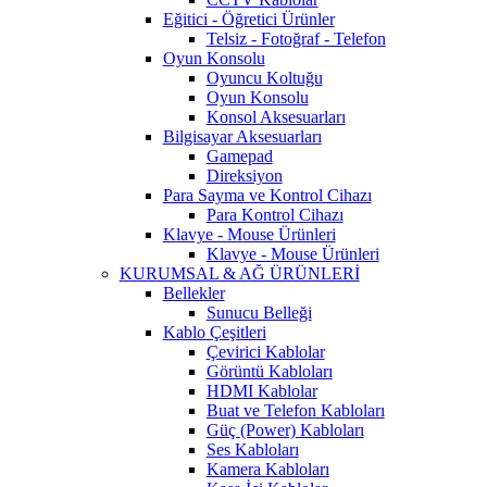
Eğitici - Öğretici Ürünler
Telsiz - Fotoğraf - Telefon
Oyun Konsolu
Oyuncu Koltuğu
Oyun Konsolu
Konsol Aksesuarları
Bilgisayar Aksesuarları
Gamepad
Direksiyon
Para Sayma ve Kontrol Cihazı
Para Kontrol Cihazı
Klavye - Mouse Ürünleri
Klavye - Mouse Ürünleri
KURUMSAL & AĞ ÜRÜNLERİ
Bellekler
Sunucu Belleği
Kablo Çeşitleri
Çevirici Kablolar
Görüntü Kabloları
HDMI Kablolar
Buat ve Telefon Kabloları
Güç (Power) Kabloları
Ses Kabloları
Kamera Kabloları