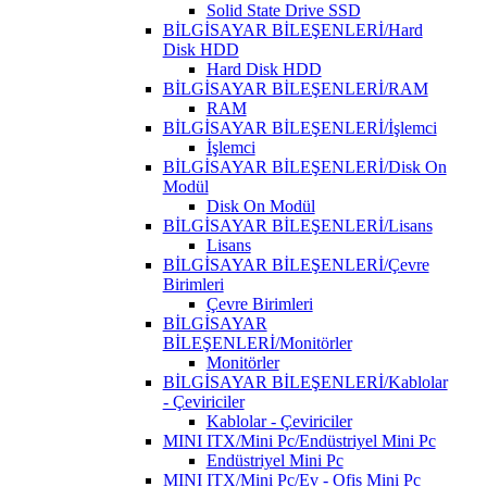
Solid State Drive SSD
BİLGİSAYAR BİLEŞENLERİ/Hard
Disk HDD
Hard Disk HDD
BİLGİSAYAR BİLEŞENLERİ/RAM
RAM
BİLGİSAYAR BİLEŞENLERİ/İşlemci
İşlemci
BİLGİSAYAR BİLEŞENLERİ/Disk On
Modül
Disk On Modül
BİLGİSAYAR BİLEŞENLERİ/Lisans
Lisans
BİLGİSAYAR BİLEŞENLERİ/Çevre
Birimleri
Çevre Birimleri
BİLGİSAYAR
BİLEŞENLERİ/Monitörler
Monitörler
BİLGİSAYAR BİLEŞENLERİ/Kablolar
- Çeviriciler
Kablolar - Çeviriciler
MINI ITX/Mini Pc/Endüstriyel Mini Pc
Endüstriyel Mini Pc
MINI ITX/Mini Pc/Ev - Ofis Mini Pc