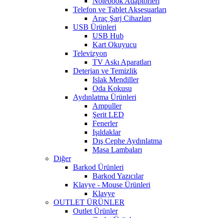
Notebook Adaptörleri
Telefon ve Tablet Aksesuarları
Araç Şarj Cihazları
USB Ürünleri
USB Hub
Kart Okuyucu
Televizyon
TV Askı Aparatları
Deterjan ve Temizlik
Islak Mendiller
Oda Kokusu
Aydınlatma Ürünleri
Ampuller
Şerit LED
Fenerler
Işıldaklar
Dış Cephe Aydınlatma
Masa Lambaları
Diğer
Barkod Ürünleri
Barkod Yazıcılar
Klavye - Mouse Ürünleri
Klavye
OUTLET ÜRÜNLER
Outlet Ürünler