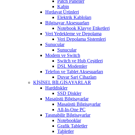
Patch Paneller
Kabin
Hırdavat Ürünleri
Elektrik Kabloları
Bilgisayar Aksesuarları
Notebook Klavye Etiketleri
Veri Yedekleme ve Depolama
Veri Depolama Sistemleri
Sunucular
Sunucular
Modem ve Switch
Switch ve Hub Çeşitleri
DSL Modemler
Telefon ve Tablet Aksesuarları
Duvar Şarj Cihazları
KİŞİSEL BİLGİSAYARLAR
Harddiskler
SSD Diskler
Masaüstü Bilgisayarlar
Masaüstü Bilgisayarlar
All-In-One PC
Taşınabilir Bilgisayarlar
Notebooklar
Grafik Tabletler
Tabletler