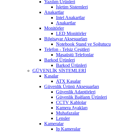
Yazılım Ürünleri
İşletim Sistemleri
Anakartlar
Intel Anakartlar
Anakartlar
Monitörler
LED Monitörler
Bilgisayar Aksesuarları
Notebook Stand ve Soğutucu
Telefon - Telsiz Çeşitleri
Masaüstü Telefonlar
Barkod Ürünleri
Barkod Ürünleri
GÜVENLİK SİSTEMLERİ
Kasalar
ATX Kasalar
Güvenlik Ürünü Aksesuarları
Güvenlik Adaptörleri
Güvenlik Bağlantı Ürünleri
CCTV Kablolar
Kamera Ayakları
Muhafazalar
Lensler
Kameralar
Ip Kameralar