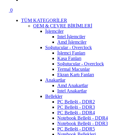
0
TÜM KATEGORİLER
OEM & ÇEVRE BİRİMLERİ
İşlemciler
Intel İşlemciler
Amd İşlemciler
Soğutucular - Overclock
İşlemci Fanları
Kasa Fanları
Soğutucular - Overclock
Termal Macunlar
Ekran Kartı Fanları
Anakartlar
Amd Anakartlar
Intel Anakartlar
Bellekler
PC Belleği - DDR2
PC Belleği - DDR3
PC Belleği - DDR4
Notebook Belleği - DDR4
Notebook Belleği - DDR3
PC Belleği - DDR5
Notebook Bellekleri