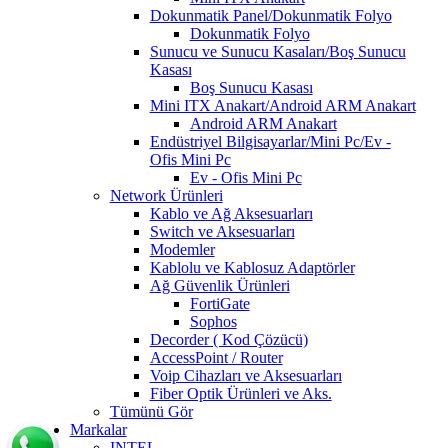
Dokunmatik Panel/Dokunmatik Folyo
Dokunmatik Folyo
Sunucu ve Sunucu Kasaları/Boş Sunucu
Kasası
Boş Sunucu Kasası
Mini ITX Anakart/Android ARM Anakart
Android ARM Anakart
Endüstriyel Bilgisayarlar/Mini Pc/Ev -
Ofis Mini Pc
Ev - Ofis Mini Pc
Network Ürünleri
Kablo ve Ağ Aksesuarları
Switch ve Aksesuarları
Modemler
Kablolu ve Kablosuz Adaptörler
Ağ Güvenlik Ürünleri
FortiGate
Sophos
Decorder ( Kod Çözücü)
AccessPoint / Router
Voip Cihazları ve Aksesuarları
Fiber Optik Ürünleri ve Aks.
Tümünü Gör
Markalar
INTEL