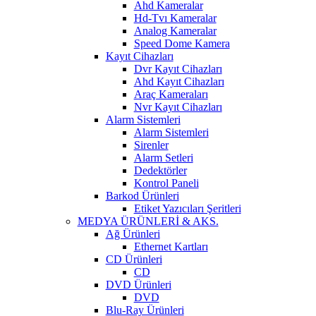
Ahd Kameralar
Hd-Tvı Kameralar
Analog Kameralar
Speed Dome Kamera
Kayıt Cihazları
Dvr Kayıt Cihazları
Ahd Kayıt Cihazları
Araç Kameraları
Nvr Kayıt Cihazları
Alarm Sistemleri
Alarm Sistemleri
Sirenler
Alarm Setleri
Dedektörler
Kontrol Paneli
Barkod Ürünleri
Etiket Yazıcıları Şeritleri
MEDYA ÜRÜNLERİ & AKS.
Ağ Ürünleri
Ethernet Kartları
CD Ürünleri
CD
DVD Ürünleri
DVD
Blu-Ray Ürünleri