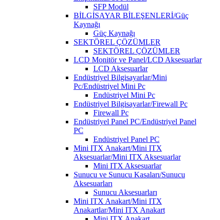
SFP Modül
BİLGİSAYAR BİLEŞENLERİ/Güç
Kaynağı
Güç Kaynağı
SEKTÖREL ÇÖZÜMLER
SEKTÖREL ÇÖZÜMLER
LCD Monitör ve Panel/LCD Aksesuarlar
LCD Aksesuarlar
Endüstriyel Bilgisayarlar/Mini
Pc/Endüstriyel Mini Pc
Endüstriyel Mini Pc
Endüstriyel Bilgisayarlar/Firewall Pc
Firewall Pc
Endüstriyel Panel PC/Endüstriyel Panel
PC
Endüstriyel Panel PC
Mini ITX Anakart/Mini ITX
Aksesuarlar/Mini ITX Aksesuarlar
Mini ITX Aksesuarlar
Sunucu ve Sunucu Kasaları/Sunucu
Aksesuarları
Sunucu Aksesuarları
Mini ITX Anakart/Mini ITX
Anakartlar/Mini ITX Anakart
Mini ITX Anakart