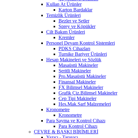
Kullan At Ürünler
Karton Bardaklar
Temizlik Ürünleri
Bezler ve Setler
Sprey ve Köpükler
Cilt Bakım Ürünleri
Kremler
Personel Devam Kontrol Sistemleri
PDKS Cihazları
Turnike Bariyer Ürünleri
Hesap Makineleri ve Sözlük
Masaüstü Makineler
Şeritli Makineler
Pro.Masaüstü Makineler
Finansal Makineler
FX Bilimsel Makineler
Grafik Çiz.Bilimsel Makineler
Cep Tipi Makineler
Hes.Mak.Sarf Malzemeleri
Kronometre
Kronometre
Para Sayma ve Kontrol Cihazı
Para Kontrol Cihazı
ÇEVRE & BASKI BİRİMLERİ
Yazıcı - Tarayıcı