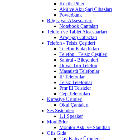
Küçük Piller
Akü ve Akü Şarj Cihazları
Powerbank
Bilgisayar Aksesuarları
Notebook Çantaları
Telefon ve Tablet Aksesuarları
Araç Şarj Cihazları
Telefon - Telsiz Çeşitleri
Telefon Kulaklıkları
Telefon - Telsiz Çeşitleri
Santral - Bileşenleri
Duvar Tipi Telefon
Masaüstü Telefonlar
IP Telefonlar
Telsiz Telefonlar
Pmr El Telsizler
Cep Telefonları
Kırtasiye Ürünleri
Okul Çantaları
Ses Sistemleri
1.1 Speaker
Monitörler
Monitör Askı ve Standları
Ofis Gıda
Çay Kahve Ürünleri