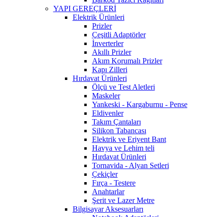
YAPI GEREÇLERİ
Elektrik Ürünleri
Prizler
Çeşitli Adaptörler
İnverterler
Akıllı Prizler
Akım Korumalı Prizler
Kapı Zilleri
Hırdavat Ürünleri
Ölçü ve Test Aletleri
Maskeler
Yankeski - Kargaburnu - Pense
Eldivenler
Takım Çantaları
Silikon Tabancası
Elektrik ve Eriyent Bant
Havya ve Lehim teli
Hırdavat Ürünleri
Tornavida - Alyan Setleri
Çekiçler
Fırça - Testere
Anahtarlar
Şerit ve Lazer Metre
Bilgisayar Aksesuarları