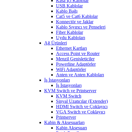
Kasa İçi Kablolar
USB Kablolar
Kablo Bağı
Cat5 ve Cat6 Kablolar
Konnectör ve Jaklar
Kablo Sıyırıcı ve Penseleri
Fiber Kablolar
Uydu Kabloları
Ağ Ürünleri
Ethernet Kartları
Access Point ve Router
Menzil Genişleticiler
Powerline Adaptörler
WiFi Adaptörler
Anten ve Anten Kabloları
İş İstasyonları
İş İstasyonları
KVM Switch ve Printserver
KVM Switch
Sinyal Uzatıcılar (Extender)
HDMI Switch ve Çoklayıcı
VGA Switch ve Çoklayıcı
Printserver
Kabin & Aksesuarları
Kabin Aksesuarı