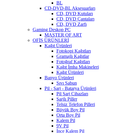
BL
CD-DVD-BL Aksesuarları
CD, DVD Kutuları
CD, DVD Çantaları
CD, DVD Zarfı
Gaming Deskop PC
MASTER OF ART
OFİS ÜRÜNLERİ
Kağıt Ürünleri
Fotokopi Kağıtları
Gramajlı Kağıtlar
Fotoğraf Kağıtları
Kağıt İmha Makineleri
Kağıt Ürünleri
Banyo Ürünleri
Sıvı Sabun
Pil - Şarj - Batarya Ürünleri
Pil Şarj Cihazları
Şarjlı Piller
Telsiz Telefon Pilleri
Büyük Boy Pil
Orta Boy Pil
Kalem Pil
9V Pil
İnce Kalem Pil