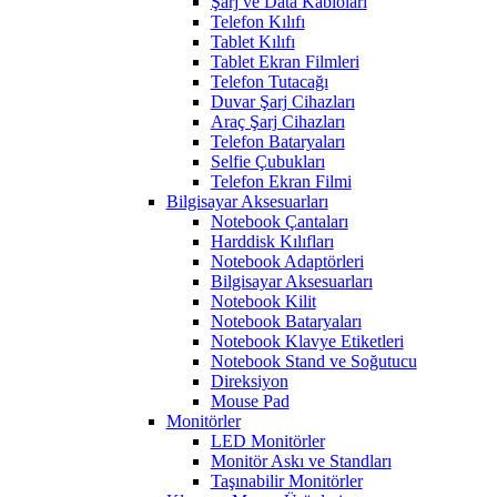
Şarj ve Data Kabloları
Telefon Kılıfı
Tablet Kılıfı
Tablet Ekran Filmleri
Telefon Tutacağı
Duvar Şarj Cihazları
Araç Şarj Cihazları
Telefon Bataryaları
Selfie Çubukları
Telefon Ekran Filmi
Bilgisayar Aksesuarları
Notebook Çantaları
Harddisk Kılıfları
Notebook Adaptörleri
Bilgisayar Aksesuarları
Notebook Kilit
Notebook Bataryaları
Notebook Klavye Etiketleri
Notebook Stand ve Soğutucu
Direksiyon
Mouse Pad
Monitörler
LED Monitörler
Monitör Askı ve Standları
Taşınabilir Monitörler