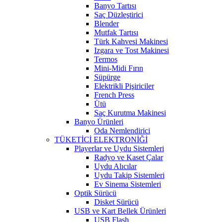
Banyo Tartısı
Saç Düzleştirici
Blender
Mutfak Tartısı
Türk Kahvesi Makinesi
Izgara ve Tost Makinesi
Termos
Mini-Midi Fırın
Süpürge
Elektrikli Pişiriciler
French Press
Ütü
Saç Kurutma Makinesi
Banyo Ürünleri
Oda Nemlendirici
TÜKETİCİ ELEKTRONİĞİ
Playerlar ve Uydu Sistemleri
Radyo ve Kaset Çalar
Uydu Alıcılar
Uydu Takip Sistemleri
Ev Sinema Sistemleri
Optik Sürücü
Disket Sürücü
USB ve Kart Bellek Ürünleri
USB Flash