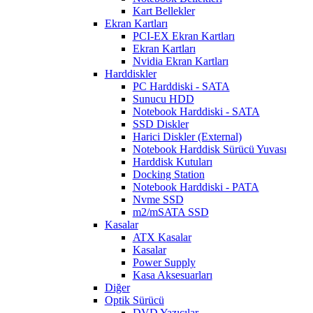
Kart Bellekler
Ekran Kartları
PCI-EX Ekran Kartları
Ekran Kartları
Nvidia Ekran Kartları
Harddiskler
PC Harddiski - SATA
Sunucu HDD
Notebook Harddiski - SATA
SSD Diskler
Harici Diskler (External)
Notebook Harddisk Sürücü Yuvası
Harddisk Kutuları
Docking Station
Notebook Harddiski - PATA
Nvme SSD
m2/mSATA SSD
Kasalar
ATX Kasalar
Kasalar
Power Supply
Kasa Aksesuarları
Diğer
Optik Sürücü
DVD Yazıcılar