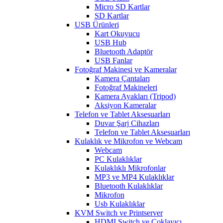
Micro SD Kartlar
SD Kartlar
USB Ürünleri
Kart Okuyucu
USB Hub
Bluetooth Adaptör
USB Fanlar
Fotoğraf Makinesi ve Kameralar
Kamera Çantaları
Fotoğraf Makineleri
Kamera Ayakları (Tripod)
Aksiyon Kameralar
Telefon ve Tablet Aksesuarları
Duvar Şarj Cihazları
Telefon ve Tablet Aksesuarları
Kulaklık ve Mikrofon ve Webcam
Webcam
PC Kulaklıklar
Kulaklıklı Mikrofonlar
MP3 ve MP4 Kulaklıklar
Bluetooth Kulaklıklar
Mikrofon
Usb Kulaklıklar
KVM Switch ve Printserver
HDMI Switch ve Çoklayıcı