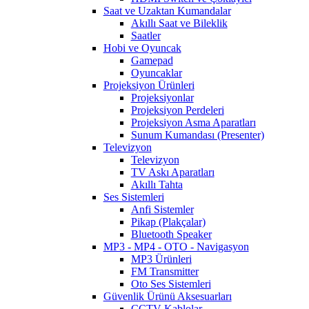
Saat ve Uzaktan Kumandalar
Akıllı Saat ve Bileklik
Saatler
Hobi ve Oyuncak
Gamepad
Oyuncaklar
Projeksiyon Ürünleri
Projeksiyonlar
Projeksiyon Perdeleri
Projeksiyon Asma Aparatları
Sunum Kumandası (Presenter)
Televizyon
Televizyon
TV Askı Aparatları
Akıllı Tahta
Ses Sistemleri
Anfi Sistemler
Pikap (Plakçalar)
Bluetooth Speaker
MP3 - MP4 - OTO - Navigasyon
MP3 Ürünleri
FM Transmitter
Oto Ses Sistemleri
Güvenlik Ürünü Aksesuarları
CCTV Kablolar