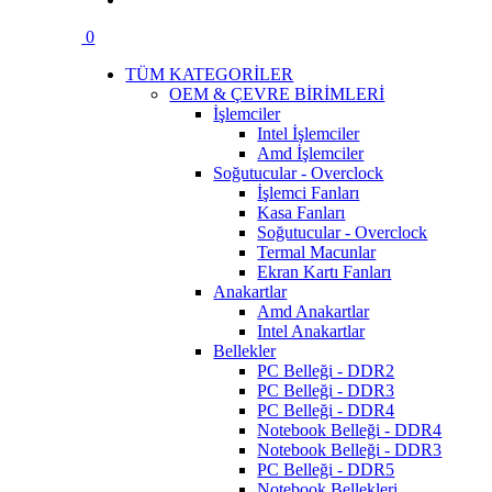
0
TÜM KATEGORİLER
OEM & ÇEVRE BİRİMLERİ
İşlemciler
Intel İşlemciler
Amd İşlemciler
Soğutucular - Overclock
İşlemci Fanları
Kasa Fanları
Soğutucular - Overclock
Termal Macunlar
Ekran Kartı Fanları
Anakartlar
Amd Anakartlar
Intel Anakartlar
Bellekler
PC Belleği - DDR2
PC Belleği - DDR3
PC Belleği - DDR4
Notebook Belleği - DDR4
Notebook Belleği - DDR3
PC Belleği - DDR5
Notebook Bellekleri