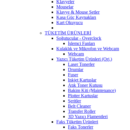
Klavyeler
Mouselar
Klavye & Mouse Setler
Kasa Güç Kaynakları
Kart Okuyucu
TÜKETİM ÜRÜNLERİ
Soğutucular - Overclock
İşlemci Fanları
Kulaklık ve Mikrofon ve Webcam
Webcam
Yazıcı Tüketim Ürünleri (Orj.)
Laser Tonerler
Drumlar
Fuser
Inkjet Kartuşlar
Atık Toner Kutusu
Bakim Kiti (Maintenance)
Plotter Kartuşlar
Şeritler
Belt Cleaner
Transfer Roller
3D Yazıcı Flamentleri
Faks Tüketim Ürünleri
Faks Tonerler