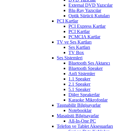
External DVD Yazıcılar
Blu-Ray Yazıcılar
Optik Sürücü Kutuları
PCI Kartlar
PCI Express Kartlar
PCI Kartlar
PCMCIA Kartlar
TV ve Ses Kartları
Ses Kartları
TV Box
Ses Sistemleri
Bluetooth Ses Aktarıcı
Bluetooth Speaker
Anfi Sistemler
1.1 Speaker
2.1 Speaker
5.1 Speaker
Diğer Speakerlar
Karaoke Mikrofonlar
Taşınabilir Bilgisayarlar
Notebooklar
Masaüstü Bilgisayarlar
All-In-One PC
Telefon ve Tablet Aksesuarları