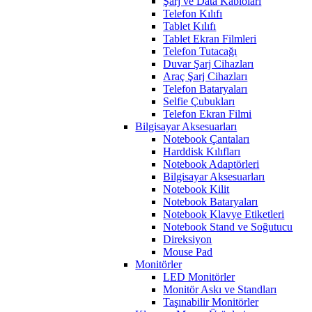
Şarj ve Data Kabloları
Telefon Kılıfı
Tablet Kılıfı
Tablet Ekran Filmleri
Telefon Tutacağı
Duvar Şarj Cihazları
Araç Şarj Cihazları
Telefon Bataryaları
Selfie Çubukları
Telefon Ekran Filmi
Bilgisayar Aksesuarları
Notebook Çantaları
Harddisk Kılıfları
Notebook Adaptörleri
Bilgisayar Aksesuarları
Notebook Kilit
Notebook Bataryaları
Notebook Klavye Etiketleri
Notebook Stand ve Soğutucu
Direksiyon
Mouse Pad
Monitörler
LED Monitörler
Monitör Askı ve Standları
Taşınabilir Monitörler