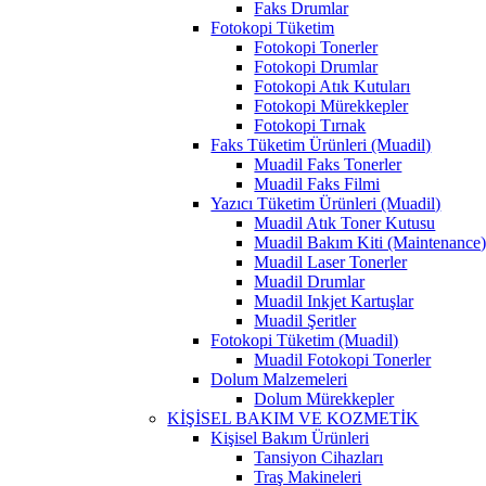
Faks Drumlar
Fotokopi Tüketim
Fotokopi Tonerler
Fotokopi Drumlar
Fotokopi Atık Kutuları
Fotokopi Mürekkepler
Fotokopi Tırnak
Faks Tüketim Ürünleri (Muadil)
Muadil Faks Tonerler
Muadil Faks Filmi
Yazıcı Tüketim Ürünleri (Muadil)
Muadil Atık Toner Kutusu
Muadil Bakım Kiti (Maintenance
Muadil Laser Tonerler
Muadil Drumlar
Muadil Inkjet Kartuşlar
Muadil Şeritler
Fotokopi Tüketim (Muadil)
Muadil Fotokopi Tonerler
Dolum Malzemeleri
Dolum Mürekkepler
KİŞİSEL BAKIM VE KOZMETİK
Kişisel Bakım Ürünleri
Tansiyon Cihazları
Traş Makineleri