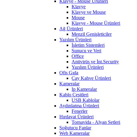
Klavye - Mouse Ürünleri
Klavye
Klavye ve Mouse
Mouse
Klavye - Mouse Ürünleri
Ağ Ürünleri
Menzil Genişleticiler
Yazılım Ürünleri
İşletim Sistemleri
Sunucu ve Veri
Office
Antivirüs ve İnt.Security
Yazılım Ürünleri
Ofis Gıda
Çay Kahve Ürünleri
Kameralar
Ip Kameralar
Kablo Çeşitleri
USB Kablolar
Aydınlatma Ürünleri
Fenerler
Hırdavat Ürünleri
Tornavida - Alyan Setleri
Soğutucu Fanlar
Web Kameralar