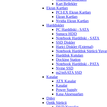
Kart Bellekler
Ekran Kartları
PCI-EX Ekran Kartları
Ekran Kartları
Nvidia Ekran Kartları
Harddiskler
PC Harddiski - SATA
Sunucu HDD
Notebook Harddiski - SATA
SSD Diskler
Harici Diskler (External)
Notebook Harddisk Sürücü Yuvas
Harddisk Kutuları
Docking Station
Notebook Harddiski - PATA
Nvme SSD
m2/mSATA SSD
Kasalar
ATX Kasalar
Kasalar
Power Supply
Kasa Aksesuarları
Diğer
Optik Sürücü
DVD Yazıcılar