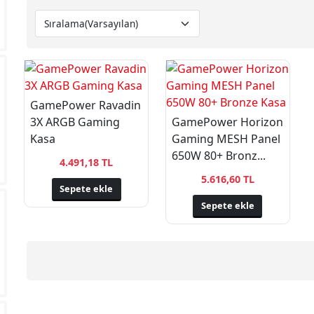
GamePower Ravadin
3X ARGB Gaming
GamePower Horizon
Kasa
Gaming MESH Panel
650W 80+ Bronz...
4.491,18 TL
5.616,60 TL
Sepete ekle
Sepete ekle