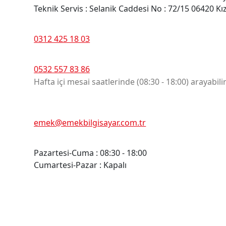
Teknik Servis : Selanik Caddesi No : 72/15 06420 K
Telefon
0312 425 18 03
Cep Telefon
0532 557 83 86
Hafta içi mesai saatlerinde (08:30 - 18:00) arayabilir
E-posta
emek@emekbilgisayar.com.tr
Çalışma Saatleri
Pazartesi-Cuma : 08:30 - 18:00
Cumartesi-Pazar : Kapalı