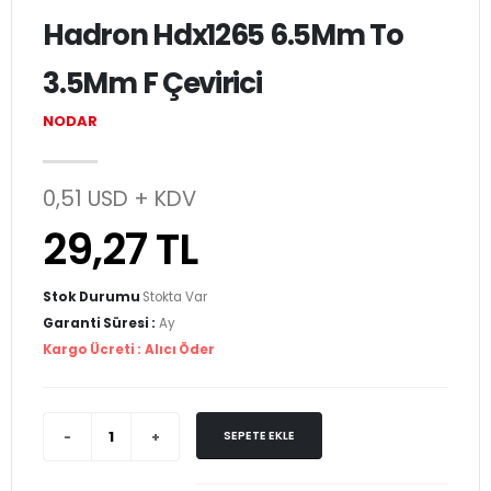
Hadron Hdx1265 6.5Mm To
3.5Mm F Çevirici
NODAR
0,51 USD + KDV
29,27 TL
Stok Durumu
Stokta Var
Garanti Süresi :
Ay
Kargo Ücreti :
Alıcı Öder
SEPETE EKLE