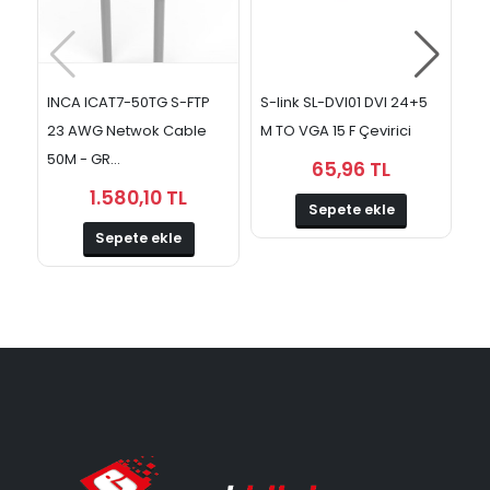
INCA ICAT7-50TG S-FTP
S-link SL-DVI01 DVI 24+5
Da
23 AWG Netwok Cable
M TO VGA 15 F Çevirici
DV
50M - GR...
HD
65,96 TL
1.580,10 TL
Sepete ekle
Sepete ekle