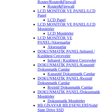
Router/Router&Firewall
Router&Firewall
LCD MONİTÖR VE PANEL/LCD
Panel
LCD Panel
LCD MONİTÖR VE PANEL/LCD
Monitörler
LCD Monitörler
LCD MONİTÖR VE
PANEL/Aksesuarlar
Aksesuarlar
DOKUNMATİK PANEL/Infrared /
Kızılötesi Çerçeveler
Infrared / Kızılötesi Çerçeveler
DOKUNMATİK PANEL/Kapasitif
Dokunmatik Camlar
Kapasitif Dokunmatik Camlar
DOKUNMATİK PANEL/Rezistif
Dokunmatik Camlar
Rezistif Dokunmatik Camlar
DOKUNMATİK PANEL/Dokunmatik
Monitörler
Dokunmatik Monitörler
BİLGİSAYAR BİLEŞENLERİ/Solid
State Drive SSD