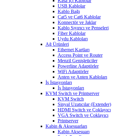
Kasa İçi Kablolar
USB Kablolar
Kablo Bağı
Cat5 ve Cat6 Kablolar
Konnectör ve Jaklar
Kablo Sıyırıcı ve Penseleri
Fiber Kablolar
Uydu Kabloları
Ağ Ürünleri
Ethernet Kartları
Access Point ve Router
Menzil Genişleticiler
Powerline Adaptörler
WiFi Adaptörler
Anten ve Anten Kabloları
İş İstasyonları
İş İstasyonları
KVM Switch ve Printserver
KVM Switch
Sinyal Uzatıcılar (Extender)
HDMI Switch ve Çoklayıcı
VGA Switch ve Çoklayıcı
Printserver
Kabin & Aksesuarları
Kabin Aksesuarı