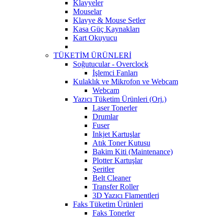
Klavyeler
Mouselar
Klavye & Mouse Setler
Kasa Güç Kaynakları
Kart Okuyucu
TÜKETİM ÜRÜNLERİ
Soğutucular - Overclock
İşlemci Fanları
Kulaklık ve Mikrofon ve Webcam
Webcam
Yazıcı Tüketim Ürünleri (Orj.)
Laser Tonerler
Drumlar
Fuser
Inkjet Kartuşlar
Atık Toner Kutusu
Bakim Kiti (Maintenance)
Plotter Kartuşlar
Şeritler
Belt Cleaner
Transfer Roller
3D Yazıcı Flamentleri
Faks Tüketim Ürünleri
Faks Tonerler