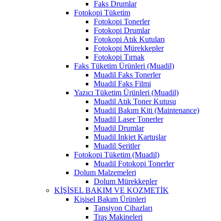
Faks Drumlar
Fotokopi Tüketim
Fotokopi Tonerler
Fotokopi Drumlar
Fotokopi Atık Kutuları
Fotokopi Mürekkepler
Fotokopi Tırnak
Faks Tüketim Ürünleri (Muadil)
Muadil Faks Tonerler
Muadil Faks Filmi
Yazıcı Tüketim Ürünleri (Muadil)
Muadil Atık Toner Kutusu
Muadil Bakım Kiti (Maintenance)
Muadil Laser Tonerler
Muadil Drumlar
Muadil Inkjet Kartuşlar
Muadil Şeritler
Fotokopi Tüketim (Muadil)
Muadil Fotokopi Tonerler
Dolum Malzemeleri
Dolum Mürekkepler
KİŞİSEL BAKIM VE KOZMETİK
Kişisel Bakım Ürünleri
Tansiyon Cihazları
Traş Makineleri