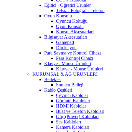
Eğitici - Öğretici Ürünler
Telsiz - Fotoğraf - Telefon
Oyun Konsolu
Oyuncu Koltuğu
Oyun Konsolu
Konsol Aksesuarları
Bilgisayar Aksesuarları
Gamepad
Direksiyon
Para Sayma ve Kontrol Cihazı
Para Kontrol Cihazı
Klavye - Mouse Ürünleri
Klavye - Mouse Ürünleri
KURUMSAL & AĞ ÜRÜNLERİ
Bellekler
Sunucu Belleği
Kablo Çeşitleri
Çevirici Kablolar
Görüntü Kabloları
HDMI Kablolar
Buat ve Telefon Kabloları
Güç (Power) Kabloları
Ses Kabloları
Kamera Kabloları