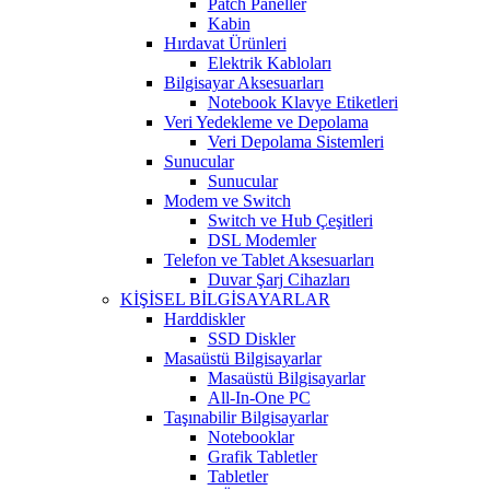
Patch Paneller
Kabin
Hırdavat Ürünleri
Elektrik Kabloları
Bilgisayar Aksesuarları
Notebook Klavye Etiketleri
Veri Yedekleme ve Depolama
Veri Depolama Sistemleri
Sunucular
Sunucular
Modem ve Switch
Switch ve Hub Çeşitleri
DSL Modemler
Telefon ve Tablet Aksesuarları
Duvar Şarj Cihazları
KİŞİSEL BİLGİSAYARLAR
Harddiskler
SSD Diskler
Masaüstü Bilgisayarlar
Masaüstü Bilgisayarlar
All-In-One PC
Taşınabilir Bilgisayarlar
Notebooklar
Grafik Tabletler
Tabletler