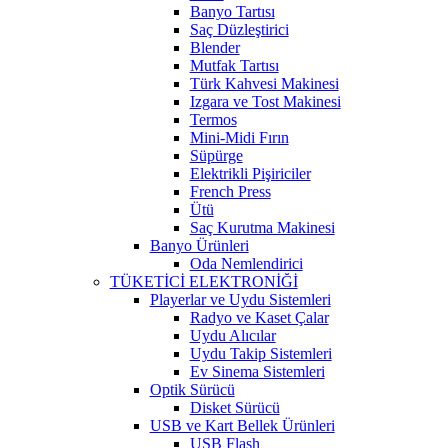
Banyo Tartısı
Saç Düzleştirici
Blender
Mutfak Tartısı
Türk Kahvesi Makinesi
Izgara ve Tost Makinesi
Termos
Mini-Midi Fırın
Süpürge
Elektrikli Pişiriciler
French Press
Ütü
Saç Kurutma Makinesi
Banyo Ürünleri
Oda Nemlendirici
TÜKETİCİ ELEKTRONİĞİ
Playerlar ve Uydu Sistemleri
Radyo ve Kaset Çalar
Uydu Alıcılar
Uydu Takip Sistemleri
Ev Sinema Sistemleri
Optik Sürücü
Disket Sürücü
USB ve Kart Bellek Ürünleri
USB Flash