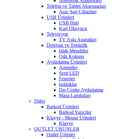
Notebook Adaptörleri
Telefon ve Tablet Aksesuarları
Araç Şarj Cihazları
USB Ürünleri
USB Hub
Kart Okuyucu
Televizyon
TV Askı Aparatları
Deterjan ve Temizlik
Islak Mendiller
Oda Kokusu
Aydınlatma Ürünleri
Ampuller
Şerit LED
Fenerler
Işıldaklar
Dış Cephe Aydınlatma
Masa Lambaları
Diğer
Barkod Ürünleri
Barkod Yazıcılar
Klavye - Mouse Ürünleri
Klavye
OUTLET ÜRÜNLER
Outlet Ürünler