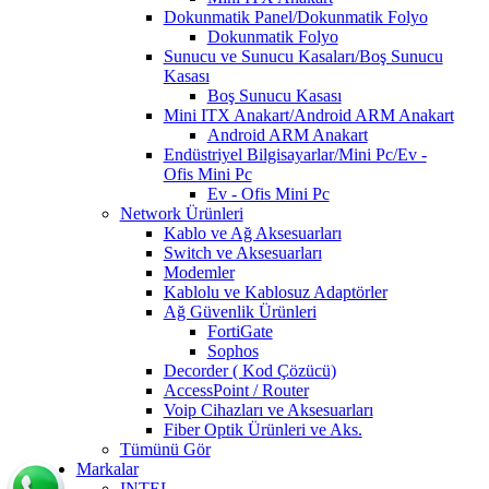
Dokunmatik Panel/Dokunmatik Folyo
Dokunmatik Folyo
Sunucu ve Sunucu Kasaları/Boş Sunucu
Kasası
Boş Sunucu Kasası
Mini ITX Anakart/Android ARM Anakart
Android ARM Anakart
Endüstriyel Bilgisayarlar/Mini Pc/Ev -
Ofis Mini Pc
Ev - Ofis Mini Pc
Network Ürünleri
Kablo ve Ağ Aksesuarları
Switch ve Aksesuarları
Modemler
Kablolu ve Kablosuz Adaptörler
Ağ Güvenlik Ürünleri
FortiGate
Sophos
Decorder ( Kod Çözücü)
AccessPoint / Router
Voip Cihazları ve Aksesuarları
Fiber Optik Ürünleri ve Aks.
Tümünü Gör
Markalar
INTEL