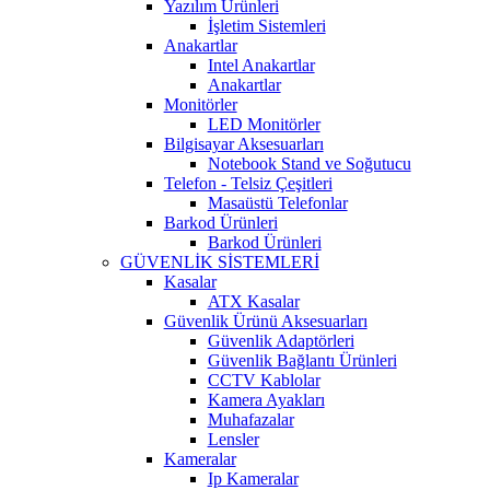
Yazılım Ürünleri
İşletim Sistemleri
Anakartlar
Intel Anakartlar
Anakartlar
Monitörler
LED Monitörler
Bilgisayar Aksesuarları
Notebook Stand ve Soğutucu
Telefon - Telsiz Çeşitleri
Masaüstü Telefonlar
Barkod Ürünleri
Barkod Ürünleri
GÜVENLİK SİSTEMLERİ
Kasalar
ATX Kasalar
Güvenlik Ürünü Aksesuarları
Güvenlik Adaptörleri
Güvenlik Bağlantı Ürünleri
CCTV Kablolar
Kamera Ayakları
Muhafazalar
Lensler
Kameralar
Ip Kameralar