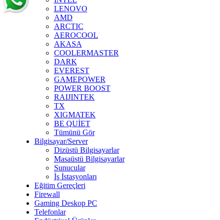
LENOVO
AMD
ARCTIC
AEROCOOL
AKASA
COOLERMASTER
DARK
EVEREST
GAMEPOWER
POWER BOOST
RAIJINTEK
TX
XIGMATEK
BE QUİET
Tümünü Gör
Bilgisayar/Server
Dizüstü Bilgisayarlar
Masaüstü Bilgisayarlar
Sunucular
İş İstasyonları
Eğitim Gereçleri
Firewall
Gaming Deskop PC
Telefonlar