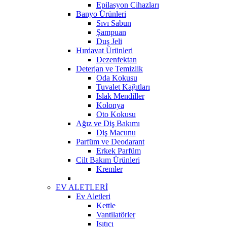
Epilasyon Cihazları
Banyo Ürünleri
Sıvı Sabun
Şampuan
Duş Jeli
Hırdavat Ürünleri
Dezenfektan
Deterjan ve Temizlik
Oda Kokusu
Tuvalet Kağıtları
Islak Mendiller
Kolonya
Oto Kokusu
Ağız ve Diş Bakımı
Diş Macunu
Parfüm ve Deodarant
Erkek Parfüm
Cilt Bakım Ürünleri
Kremler
EV ALETLERİ
Ev Aletleri
Kettle
Vantilatörler
Isıtıcı