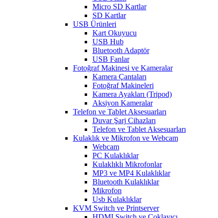
Micro SD Kartlar
SD Kartlar
USB Ürünleri
Kart Okuyucu
USB Hub
Bluetooth Adaptör
USB Fanlar
Fotoğraf Makinesi ve Kameralar
Kamera Çantaları
Fotoğraf Makineleri
Kamera Ayakları (Tripod)
Aksiyon Kameralar
Telefon ve Tablet Aksesuarları
Duvar Şarj Cihazları
Telefon ve Tablet Aksesuarları
Kulaklık ve Mikrofon ve Webcam
Webcam
PC Kulaklıklar
Kulaklıklı Mikrofonlar
MP3 ve MP4 Kulaklıklar
Bluetooth Kulaklıklar
Mikrofon
Usb Kulaklıklar
KVM Switch ve Printserver
HDMI Switch ve Çoklayıcı