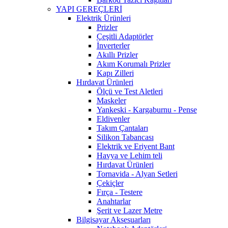
YAPI GEREÇLERİ
Elektrik Ürünleri
Prizler
Çeşitli Adaptörler
İnverterler
Akıllı Prizler
Akım Korumalı Prizler
Kapı Zilleri
Hırdavat Ürünleri
Ölçü ve Test Aletleri
Maskeler
Yankeski - Kargaburnu - Pense
Eldivenler
Takım Çantaları
Silikon Tabancası
Elektrik ve Eriyent Bant
Havya ve Lehim teli
Hırdavat Ürünleri
Tornavida - Alyan Setleri
Çekiçler
Fırça - Testere
Anahtarlar
Şerit ve Lazer Metre
Bilgisayar Aksesuarları