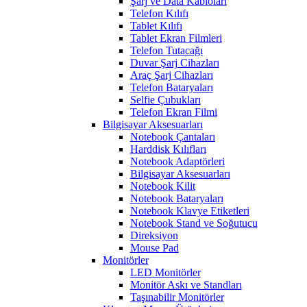
Şarj ve Data Kabloları
Telefon Kılıfı
Tablet Kılıfı
Tablet Ekran Filmleri
Telefon Tutacağı
Duvar Şarj Cihazları
Araç Şarj Cihazları
Telefon Bataryaları
Selfie Çubukları
Telefon Ekran Filmi
Bilgisayar Aksesuarları
Notebook Çantaları
Harddisk Kılıfları
Notebook Adaptörleri
Bilgisayar Aksesuarları
Notebook Kilit
Notebook Bataryaları
Notebook Klavye Etiketleri
Notebook Stand ve Soğutucu
Direksiyon
Mouse Pad
Monitörler
LED Monitörler
Monitör Askı ve Standları
Taşınabilir Monitörler