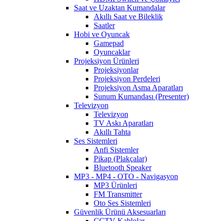
Saat ve Uzaktan Kumandalar
Akıllı Saat ve Bileklik
Saatler
Hobi ve Oyuncak
Gamepad
Oyuncaklar
Projeksiyon Ürünleri
Projeksiyonlar
Projeksiyon Perdeleri
Projeksiyon Asma Aparatları
Sunum Kumandası (Presenter)
Televizyon
Televizyon
TV Askı Aparatları
Akıllı Tahta
Ses Sistemleri
Anfi Sistemler
Pikap (Plakçalar)
Bluetooth Speaker
MP3 - MP4 - OTO - Navigasyon
MP3 Ürünleri
FM Transmitter
Oto Ses Sistemleri
Güvenlik Ürünü Aksesuarları
CCTV Kablolar