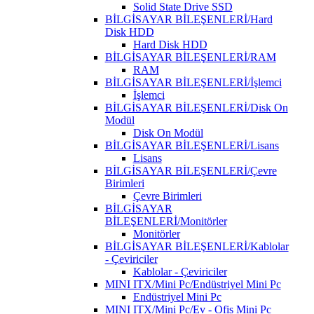
Solid State Drive SSD
BİLGİSAYAR BİLEŞENLERİ/Hard
Disk HDD
Hard Disk HDD
BİLGİSAYAR BİLEŞENLERİ/RAM
RAM
BİLGİSAYAR BİLEŞENLERİ/İşlemci
İşlemci
BİLGİSAYAR BİLEŞENLERİ/Disk On
Modül
Disk On Modül
BİLGİSAYAR BİLEŞENLERİ/Lisans
Lisans
BİLGİSAYAR BİLEŞENLERİ/Çevre
Birimleri
Çevre Birimleri
BİLGİSAYAR
BİLEŞENLERİ/Monitörler
Monitörler
BİLGİSAYAR BİLEŞENLERİ/Kablolar
- Çeviriciler
Kablolar - Çeviriciler
MINI ITX/Mini Pc/Endüstriyel Mini Pc
Endüstriyel Mini Pc
MINI ITX/Mini Pc/Ev - Ofis Mini Pc