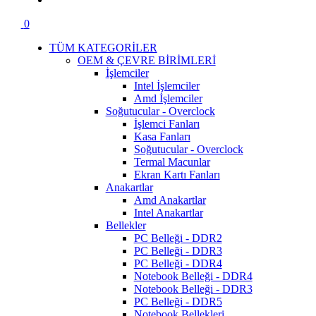
0
TÜM KATEGORİLER
OEM & ÇEVRE BİRİMLERİ
İşlemciler
Intel İşlemciler
Amd İşlemciler
Soğutucular - Overclock
İşlemci Fanları
Kasa Fanları
Soğutucular - Overclock
Termal Macunlar
Ekran Kartı Fanları
Anakartlar
Amd Anakartlar
Intel Anakartlar
Bellekler
PC Belleği - DDR2
PC Belleği - DDR3
PC Belleği - DDR4
Notebook Belleği - DDR4
Notebook Belleği - DDR3
PC Belleği - DDR5
Notebook Bellekleri