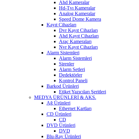
Ahd Kameralar
Hd-Tvı Kameralar
Analog Kameralar
Speed Dome Kamera
Kayıt Cihazları
Dvr Kayıt Cihazları
Ahd Kayıt Cihazları
Araç Kameraları
Nvr Kayıt Cihazları
Alarm Sistemleri
Alarm Sistemleri
Sirenler
Alarm Setleri
Dedektörler
Kontrol Paneli
Barkod Ürünleri
Etiket Yazıcıları Şeritleri
MEDYA ÜRÜNLERİ & AKS.
Ağ Ürünleri
Ethernet Kartları
CD Ürünleri
CD
DVD Ürünleri
DVD
Blu-Ray Ürünleri