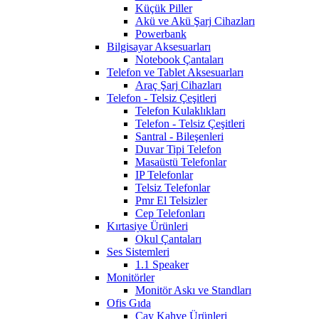
Küçük Piller
Akü ve Akü Şarj Cihazları
Powerbank
Bilgisayar Aksesuarları
Notebook Çantaları
Telefon ve Tablet Aksesuarları
Araç Şarj Cihazları
Telefon - Telsiz Çeşitleri
Telefon Kulaklıkları
Telefon - Telsiz Çeşitleri
Santral - Bileşenleri
Duvar Tipi Telefon
Masaüstü Telefonlar
IP Telefonlar
Telsiz Telefonlar
Pmr El Telsizler
Cep Telefonları
Kırtasiye Ürünleri
Okul Çantaları
Ses Sistemleri
1.1 Speaker
Monitörler
Monitör Askı ve Standları
Ofis Gıda
Çay Kahve Ürünleri