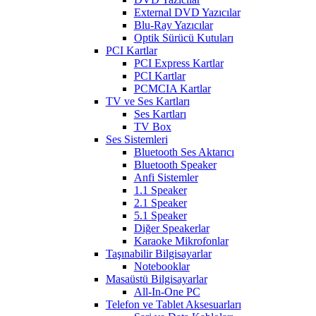
External DVD Yazıcılar
Blu-Ray Yazıcılar
Optik Sürücü Kutuları
PCI Kartlar
PCI Express Kartlar
PCI Kartlar
PCMCIA Kartlar
TV ve Ses Kartları
Ses Kartları
TV Box
Ses Sistemleri
Bluetooth Ses Aktarıcı
Bluetooth Speaker
Anfi Sistemler
1.1 Speaker
2.1 Speaker
5.1 Speaker
Diğer Speakerlar
Karaoke Mikrofonlar
Taşınabilir Bilgisayarlar
Notebooklar
Masaüstü Bilgisayarlar
All-In-One PC
Telefon ve Tablet Aksesuarları