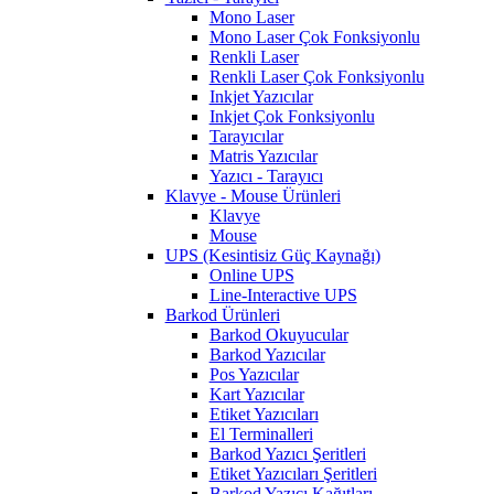
Mono Laser
Mono Laser Çok Fonksiyonlu
Renkli Laser
Renkli Laser Çok Fonksiyonlu
Inkjet Yazıcılar
Inkjet Çok Fonksiyonlu
Tarayıcılar
Matris Yazıcılar
Yazıcı - Tarayıcı
Klavye - Mouse Ürünleri
Klavye
Mouse
UPS (Kesintisiz Güç Kaynağı)
Online UPS
Line-Interactive UPS
Barkod Ürünleri
Barkod Okuyucular
Barkod Yazıcılar
Pos Yazıcılar
Kart Yazıcılar
Etiket Yazıcıları
El Terminalleri
Barkod Yazıcı Şeritleri
Etiket Yazıcıları Şeritleri
Barkod Yazıcı Kağıtları