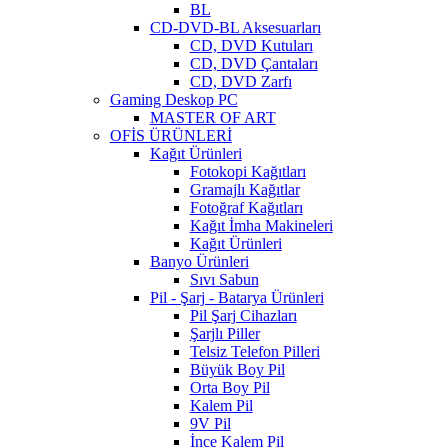
BL
CD-DVD-BL Aksesuarları
CD, DVD Kutuları
CD, DVD Çantaları
CD, DVD Zarfı
Gaming Deskop PC
MASTER OF ART
OFİS ÜRÜNLERİ
Kağıt Ürünleri
Fotokopi Kağıtları
Gramajlı Kağıtlar
Fotoğraf Kağıtları
Kağıt İmha Makineleri
Kağıt Ürünleri
Banyo Ürünleri
Sıvı Sabun
Pil - Şarj - Batarya Ürünleri
Pil Şarj Cihazları
Şarjlı Piller
Telsiz Telefon Pilleri
Büyük Boy Pil
Orta Boy Pil
Kalem Pil
9V Pil
İnce Kalem Pil