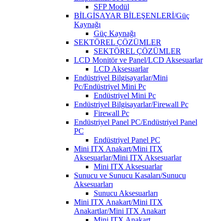
SFP Modül
BİLGİSAYAR BİLEŞENLERİ/Güç
Kaynağı
Güç Kaynağı
SEKTÖREL ÇÖZÜMLER
SEKTÖREL ÇÖZÜMLER
LCD Monitör ve Panel/LCD Aksesuarlar
LCD Aksesuarlar
Endüstriyel Bilgisayarlar/Mini
Pc/Endüstriyel Mini Pc
Endüstriyel Mini Pc
Endüstriyel Bilgisayarlar/Firewall Pc
Firewall Pc
Endüstriyel Panel PC/Endüstriyel Panel
PC
Endüstriyel Panel PC
Mini ITX Anakart/Mini ITX
Aksesuarlar/Mini ITX Aksesuarlar
Mini ITX Aksesuarlar
Sunucu ve Sunucu Kasaları/Sunucu
Aksesuarları
Sunucu Aksesuarları
Mini ITX Anakart/Mini ITX
Anakartlar/Mini ITX Anakart
Mini ITX Anakart