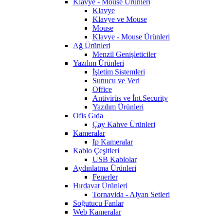
Klavye - Mouse Ürünleri
Klavye
Klavye ve Mouse
Mouse
Klavye - Mouse Ürünleri
Ağ Ürünleri
Menzil Genişleticiler
Yazılım Ürünleri
İşletim Sistemleri
Sunucu ve Veri
Office
Antivirüs ve İnt.Security
Yazılım Ürünleri
Ofis Gıda
Çay Kahve Ürünleri
Kameralar
Ip Kameralar
Kablo Çeşitleri
USB Kablolar
Aydınlatma Ürünleri
Fenerler
Hırdavat Ürünleri
Tornavida - Alyan Setleri
Soğutucu Fanlar
Web Kameralar