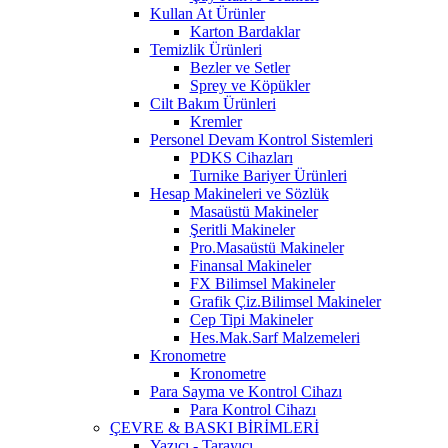
Kullan At Ürünler
Karton Bardaklar
Temizlik Ürünleri
Bezler ve Setler
Sprey ve Köpükler
Cilt Bakım Ürünleri
Kremler
Personel Devam Kontrol Sistemleri
PDKS Cihazları
Turnike Bariyer Ürünleri
Hesap Makineleri ve Sözlük
Masaüstü Makineler
Şeritli Makineler
Pro.Masaüstü Makineler
Finansal Makineler
FX Bilimsel Makineler
Grafik Çiz.Bilimsel Makineler
Cep Tipi Makineler
Hes.Mak.Sarf Malzemeleri
Kronometre
Kronometre
Para Sayma ve Kontrol Cihazı
Para Kontrol Cihazı
ÇEVRE & BASKI BİRİMLERİ
Yazıcı - Tarayıcı