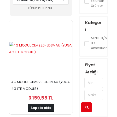
Eklenen
Ürünler
1
Ürün bulundu...
Kategor
i
MINI ITX/Mini
ITX
Aksesuarlar
Fiyat
Aralığı
4G MODUL CLM920-JD3MAU (YUGA
4G LTE MODULE)
3.159,55 TL
Sepete ekle