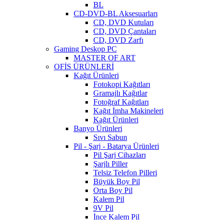
BL
CD-DVD-BL Aksesuarları
CD, DVD Kutuları
CD, DVD Çantaları
CD, DVD Zarfı
Gaming Deskop PC
MASTER OF ART
OFİS ÜRÜNLERİ
Kağıt Ürünleri
Fotokopi Kağıtları
Gramajlı Kağıtlar
Fotoğraf Kağıtları
Kağıt İmha Makineleri
Kağıt Ürünleri
Banyo Ürünleri
Sıvı Sabun
Pil - Şarj - Batarya Ürünleri
Pil Şarj Cihazları
Şarjlı Piller
Telsiz Telefon Pilleri
Büyük Boy Pil
Orta Boy Pil
Kalem Pil
9V Pil
İnce Kalem Pil