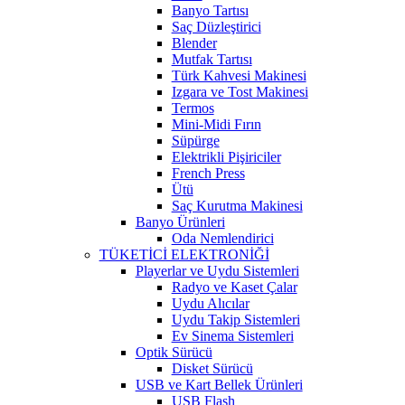
Banyo Tartısı
Saç Düzleştirici
Blender
Mutfak Tartısı
Türk Kahvesi Makinesi
Izgara ve Tost Makinesi
Termos
Mini-Midi Fırın
Süpürge
Elektrikli Pişiriciler
French Press
Ütü
Saç Kurutma Makinesi
Banyo Ürünleri
Oda Nemlendirici
TÜKETİCİ ELEKTRONİĞİ
Playerlar ve Uydu Sistemleri
Radyo ve Kaset Çalar
Uydu Alıcılar
Uydu Takip Sistemleri
Ev Sinema Sistemleri
Optik Sürücü
Disket Sürücü
USB ve Kart Bellek Ürünleri
USB Flash