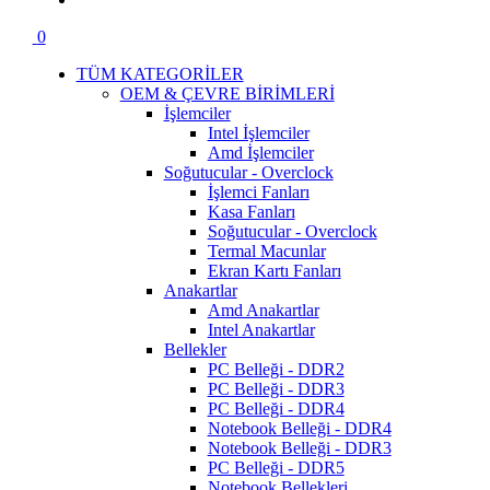
0
TÜM KATEGORİLER
OEM & ÇEVRE BİRİMLERİ
İşlemciler
Intel İşlemciler
Amd İşlemciler
Soğutucular - Overclock
İşlemci Fanları
Kasa Fanları
Soğutucular - Overclock
Termal Macunlar
Ekran Kartı Fanları
Anakartlar
Amd Anakartlar
Intel Anakartlar
Bellekler
PC Belleği - DDR2
PC Belleği - DDR3
PC Belleği - DDR4
Notebook Belleği - DDR4
Notebook Belleği - DDR3
PC Belleği - DDR5
Notebook Bellekleri