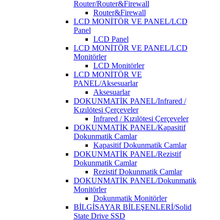
Router/Router&Firewall
Router&Firewall
LCD MONİTÖR VE PANEL/LCD
Panel
LCD Panel
LCD MONİTÖR VE PANEL/LCD
Monitörler
LCD Monitörler
LCD MONİTÖR VE
PANEL/Aksesuarlar
Aksesuarlar
DOKUNMATİK PANEL/Infrared /
Kızılötesi Çerçeveler
Infrared / Kızılötesi Çerçeveler
DOKUNMATİK PANEL/Kapasitif
Dokunmatik Camlar
Kapasitif Dokunmatik Camlar
DOKUNMATİK PANEL/Rezistif
Dokunmatik Camlar
Rezistif Dokunmatik Camlar
DOKUNMATİK PANEL/Dokunmatik
Monitörler
Dokunmatik Monitörler
BİLGİSAYAR BİLEŞENLERİ/Solid
State Drive SSD