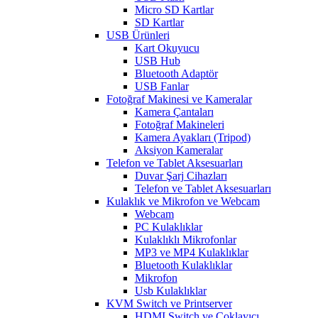
Micro SD Kartlar
SD Kartlar
USB Ürünleri
Kart Okuyucu
USB Hub
Bluetooth Adaptör
USB Fanlar
Fotoğraf Makinesi ve Kameralar
Kamera Çantaları
Fotoğraf Makineleri
Kamera Ayakları (Tripod)
Aksiyon Kameralar
Telefon ve Tablet Aksesuarları
Duvar Şarj Cihazları
Telefon ve Tablet Aksesuarları
Kulaklık ve Mikrofon ve Webcam
Webcam
PC Kulaklıklar
Kulaklıklı Mikrofonlar
MP3 ve MP4 Kulaklıklar
Bluetooth Kulaklıklar
Mikrofon
Usb Kulaklıklar
KVM Switch ve Printserver
HDMI Switch ve Çoklayıcı