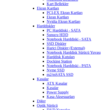
Kart Bellekler
Ekran Kartları
PCI-EX Ekran Kartları
Ekran Kartları
Nvidia Ekran Kartları
Harddiskler
PC Harddiski - SATA
Sunucu HDD
Notebook Harddiski - SATA
SSD Diskler
Harici Diskler (External)
Notebook Harddisk Sürücü Yuvası
Harddisk Kutuları
Docking Station
Notebook Harddiski - PATA
Nvme SSD
m2/mSATA SSD
Kasalar
ATX Kasalar
Kasalar
Power Supply
Kasa Aksesuarları
Diğer
Optik Sürücü
DVD Yazıcılar