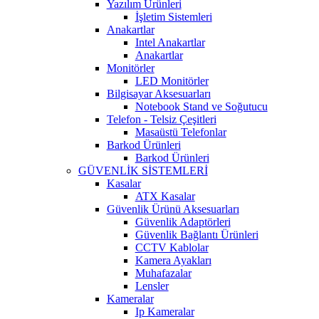
Yazılım Ürünleri
İşletim Sistemleri
Anakartlar
Intel Anakartlar
Anakartlar
Monitörler
LED Monitörler
Bilgisayar Aksesuarları
Notebook Stand ve Soğutucu
Telefon - Telsiz Çeşitleri
Masaüstü Telefonlar
Barkod Ürünleri
Barkod Ürünleri
GÜVENLİK SİSTEMLERİ
Kasalar
ATX Kasalar
Güvenlik Ürünü Aksesuarları
Güvenlik Adaptörleri
Güvenlik Bağlantı Ürünleri
CCTV Kablolar
Kamera Ayakları
Muhafazalar
Lensler
Kameralar
Ip Kameralar