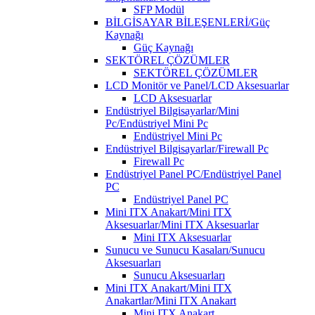
SFP Modül
BİLGİSAYAR BİLEŞENLERİ/Güç
Kaynağı
Güç Kaynağı
SEKTÖREL ÇÖZÜMLER
SEKTÖREL ÇÖZÜMLER
LCD Monitör ve Panel/LCD Aksesuarlar
LCD Aksesuarlar
Endüstriyel Bilgisayarlar/Mini
Pc/Endüstriyel Mini Pc
Endüstriyel Mini Pc
Endüstriyel Bilgisayarlar/Firewall Pc
Firewall Pc
Endüstriyel Panel PC/Endüstriyel Panel
PC
Endüstriyel Panel PC
Mini ITX Anakart/Mini ITX
Aksesuarlar/Mini ITX Aksesuarlar
Mini ITX Aksesuarlar
Sunucu ve Sunucu Kasaları/Sunucu
Aksesuarları
Sunucu Aksesuarları
Mini ITX Anakart/Mini ITX
Anakartlar/Mini ITX Anakart
Mini ITX Anakart