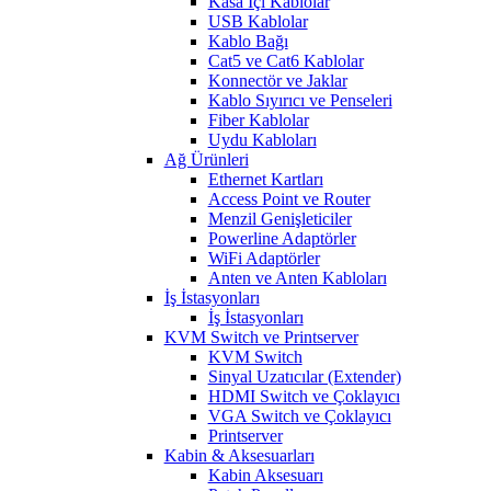
Kasa İçi Kablolar
USB Kablolar
Kablo Bağı
Cat5 ve Cat6 Kablolar
Konnectör ve Jaklar
Kablo Sıyırıcı ve Penseleri
Fiber Kablolar
Uydu Kabloları
Ağ Ürünleri
Ethernet Kartları
Access Point ve Router
Menzil Genişleticiler
Powerline Adaptörler
WiFi Adaptörler
Anten ve Anten Kabloları
İş İstasyonları
İş İstasyonları
KVM Switch ve Printserver
KVM Switch
Sinyal Uzatıcılar (Extender)
HDMI Switch ve Çoklayıcı
VGA Switch ve Çoklayıcı
Printserver
Kabin & Aksesuarları
Kabin Aksesuarı