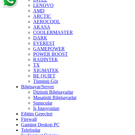
LENOVO
AMD
ARCTIC
AEROCOOL
AKASA
COOLERMASTER
DARK
EVEREST
GAMEPOWER
POWER BOOST
RAIJINTEK
TX
XIGMATEK
BE QUİET
Tümünü Gör
Bilgisayar/Server
Dizüstü Bilgisayarlar
Masaüstü Bilgisayarlar
Sunucular
İş İstasyonları
Eğitim Gereçleri
Firewall
Gaming Deskop PC
Telefonlar