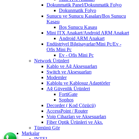
Dokunmatik Panel/Dokunmatik Folyo
Dokunmatik Folyo
Sunucu ve Sunucu Kasaları/Boş Sunucu
Kasası
Boş Sunucu Kasası
Mini ITX Anakart/Android ARM Anakart
Android ARM Anakart
Endüstriyel Bilgisayarlar/Mini Pc/Ev -
Ofis Mini Pc
Ev - Ofis Mini Pc
Network Ürünleri
Kablo ve Ağ Aksesuarları
Switch ve Aksesuarları
Modemler
Kablolu ve Kablosuz Adaptörler
Ağ Güvenlik Ürünleri
FortiGate
Sophos
Decorder ( Kod Çözücü)
AccessPoint / Router
Voip Cihazları ve Aksesuarları
Fiber Optik Ürünleri ve Aks.
Tümünü Gör
Markalar
INTEL