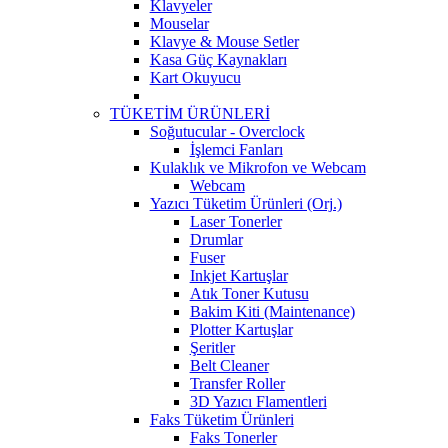
Klavyeler
Mouselar
Klavye & Mouse Setler
Kasa Güç Kaynakları
Kart Okuyucu
TÜKETİM ÜRÜNLERİ
Soğutucular - Overclock
İşlemci Fanları
Kulaklık ve Mikrofon ve Webcam
Webcam
Yazıcı Tüketim Ürünleri (Orj.)
Laser Tonerler
Drumlar
Fuser
Inkjet Kartuşlar
Atık Toner Kutusu
Bakim Kiti (Maintenance)
Plotter Kartuşlar
Şeritler
Belt Cleaner
Transfer Roller
3D Yazıcı Flamentleri
Faks Tüketim Ürünleri
Faks Tonerler