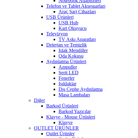
Notebook Adaptörleri
Telefon ve Tablet Aksesuarları
Araç Şarj Cihazları
USB Ürünleri
USB Hub
Kart Okuyucu
Televizyon
TV Askı Aparatları
Deterjan ve Temizlik
Islak Mendiller
Oda Kokusu
Aydınlatma Ürünleri
Ampuller
Şerit LED
Fenerler
Işıldaklar
Dış Cephe Aydınlatma
Masa Lambaları
Diğer
Barkod Ürünleri
Barkod Yazıcılar
Klavye - Mouse Ürünleri
Klavye
OUTLET ÜRÜNLER
Outlet Ürünler