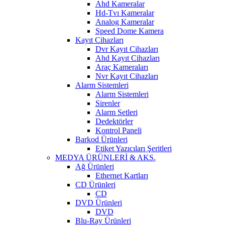
Ahd Kameralar
Hd-Tvı Kameralar
Analog Kameralar
Speed Dome Kamera
Kayıt Cihazları
Dvr Kayıt Cihazları
Ahd Kayıt Cihazları
Araç Kameraları
Nvr Kayıt Cihazları
Alarm Sistemleri
Alarm Sistemleri
Sirenler
Alarm Setleri
Dedektörler
Kontrol Paneli
Barkod Ürünleri
Etiket Yazıcıları Şeritleri
MEDYA ÜRÜNLERİ & AKS.
Ağ Ürünleri
Ethernet Kartları
CD Ürünleri
CD
DVD Ürünleri
DVD
Blu-Ray Ürünleri