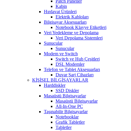
Patch Paneller
Kabin
Hırdavat Ürünleri
Elektrik Kabloları
Bilgisayar Aksesuarları
Notebook Klavye Etiketleri
Veri Yedekleme ve Depolama
Veri Depolama Sistemleri
Sunucular
Sunucular
Modem ve Switch
Switch ve Hub Çeşitleri
DSL Modemler
Telefon ve Tablet Aksesuarları
Duvar Şarj Cihazları
KİŞİSEL BİLGİSAYARLAR
Harddiskler
SSD Diskler
Masaüstü Bilgisayarlar
Masaüstü Bilgisayarlar
All-In-One PC
Taşınabilir Bilgisayarlar
Notebooklar
Grafik Tabletler
Tabletler