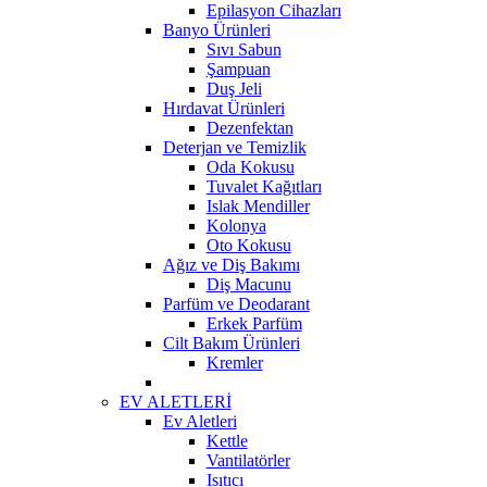
Epilasyon Cihazları
Banyo Ürünleri
Sıvı Sabun
Şampuan
Duş Jeli
Hırdavat Ürünleri
Dezenfektan
Deterjan ve Temizlik
Oda Kokusu
Tuvalet Kağıtları
Islak Mendiller
Kolonya
Oto Kokusu
Ağız ve Diş Bakımı
Diş Macunu
Parfüm ve Deodarant
Erkek Parfüm
Cilt Bakım Ürünleri
Kremler
EV ALETLERİ
Ev Aletleri
Kettle
Vantilatörler
Isıtıcı