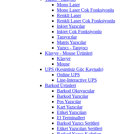
Mono Laser
Mono Laser Çok Fonksiyonlu
Renkli Laser
Renkli Laser Çok Fonksiyonlu
Inkjet Yazıcılar
Inkjet Çok Fonksiyonlu
Tarayıcılar
Matris Yazıcılar
Yazıcı - Tarayıcı
Klavye - Mouse Ürünleri
Klavye
Mouse
UPS (Kesintisiz Güç Kaynağı)
Online UPS
Line-Interactive UPS
Barkod Ürünleri
Barkod Okuyucular
Barkod Yazıcılar
Pos Yazıcılar
Kart Yazıcılar
Etiket Yazıcıları
El Terminalleri
Barkod Yazıcı Şeritleri
Etiket Yazıcıları Şeritleri
Barkod Yazıcı Kağıtları