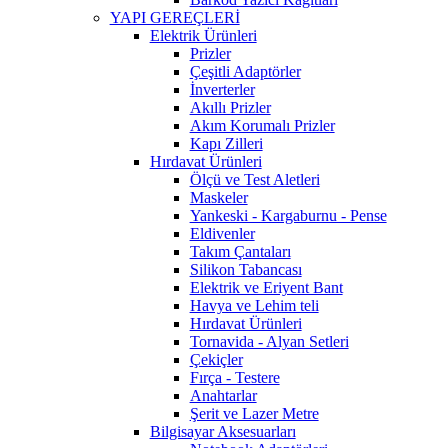
YAPI GEREÇLERİ
Elektrik Ürünleri
Prizler
Çeşitli Adaptörler
İnverterler
Akıllı Prizler
Akım Korumalı Prizler
Kapı Zilleri
Hırdavat Ürünleri
Ölçü ve Test Aletleri
Maskeler
Yankeski - Kargaburnu - Pense
Eldivenler
Takım Çantaları
Silikon Tabancası
Elektrik ve Eriyent Bant
Havya ve Lehim teli
Hırdavat Ürünleri
Tornavida - Alyan Setleri
Çekiçler
Fırça - Testere
Anahtarlar
Şerit ve Lazer Metre
Bilgisayar Aksesuarları