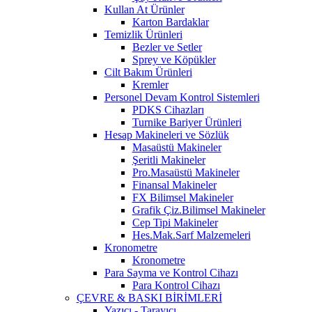
Kullan At Ürünler
Karton Bardaklar
Temizlik Ürünleri
Bezler ve Setler
Sprey ve Köpükler
Cilt Bakım Ürünleri
Kremler
Personel Devam Kontrol Sistemleri
PDKS Cihazları
Turnike Bariyer Ürünleri
Hesap Makineleri ve Sözlük
Masaüstü Makineler
Şeritli Makineler
Pro.Masaüstü Makineler
Finansal Makineler
FX Bilimsel Makineler
Grafik Çiz.Bilimsel Makineler
Cep Tipi Makineler
Hes.Mak.Sarf Malzemeleri
Kronometre
Kronometre
Para Sayma ve Kontrol Cihazı
Para Kontrol Cihazı
ÇEVRE & BASKI BİRİMLERİ
Yazıcı - Tarayıcı