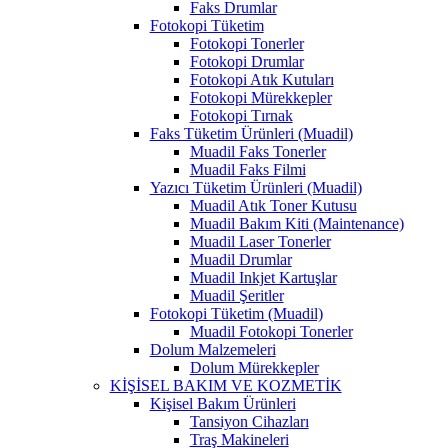
Faks Drumlar
Fotokopi Tüketim
Fotokopi Tonerler
Fotokopi Drumlar
Fotokopi Atık Kutuları
Fotokopi Mürekkepler
Fotokopi Tırnak
Faks Tüketim Ürünleri (Muadil)
Muadil Faks Tonerler
Muadil Faks Filmi
Yazıcı Tüketim Ürünleri (Muadil)
Muadil Atık Toner Kutusu
Muadil Bakım Kiti (Maintenance)
Muadil Laser Tonerler
Muadil Drumlar
Muadil Inkjet Kartuşlar
Muadil Şeritler
Fotokopi Tüketim (Muadil)
Muadil Fotokopi Tonerler
Dolum Malzemeleri
Dolum Mürekkepler
KİŞİSEL BAKIM VE KOZMETİK
Kişisel Bakım Ürünleri
Tansiyon Cihazları
Traş Makineleri