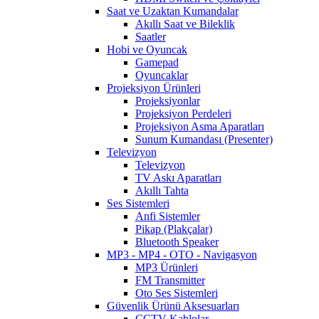
Saat ve Uzaktan Kumandalar
Akıllı Saat ve Bileklik
Saatler
Hobi ve Oyuncak
Gamepad
Oyuncaklar
Projeksiyon Ürünleri
Projeksiyonlar
Projeksiyon Perdeleri
Projeksiyon Asma Aparatları
Sunum Kumandası (Presenter)
Televizyon
Televizyon
TV Askı Aparatları
Akıllı Tahta
Ses Sistemleri
Anfi Sistemler
Pikap (Plakçalar)
Bluetooth Speaker
MP3 - MP4 - OTO - Navigasyon
MP3 Ürünleri
FM Transmitter
Oto Ses Sistemleri
Güvenlik Ürünü Aksesuarları
CCTV Kablolar