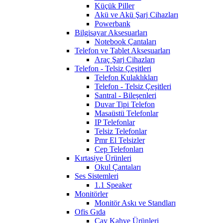
Küçük Piller
Akü ve Akü Şarj Cihazları
Powerbank
Bilgisayar Aksesuarları
Notebook Çantaları
Telefon ve Tablet Aksesuarları
Araç Şarj Cihazları
Telefon - Telsiz Çeşitleri
Telefon Kulaklıkları
Telefon - Telsiz Çeşitleri
Santral - Bileşenleri
Duvar Tipi Telefon
Masaüstü Telefonlar
IP Telefonlar
Telsiz Telefonlar
Pmr El Telsizler
Cep Telefonları
Kırtasiye Ürünleri
Okul Çantaları
Ses Sistemleri
1.1 Speaker
Monitörler
Monitör Askı ve Standları
Ofis Gıda
Çay Kahve Ürünleri