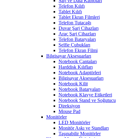
Şarj ve Data Kabloları
Telefon Kılıfı
Tablet Kılıfı
Tablet Ekran Filmleri
Telefon Tutacağı
Duvar Şarj Cihazları
Araç Şarj Cihazları
Telefon Bataryaları
Selfie Çubukları
Telefon Ekran Filmi
Bilgisayar Aksesuarları
Notebook Çantaları
Harddisk Kılıfları
Notebook Adaptörleri
Bilgisayar Aksesuarları
Notebook Kilit
Notebook Bataryaları
Notebook Klavye Etiketleri
Notebook Stand ve Soğutucu
Direksiyon
Mouse Pad
Monitörler
LED Monitörler
Monitör Askı ve Standları
Taşınabilir Monitörler