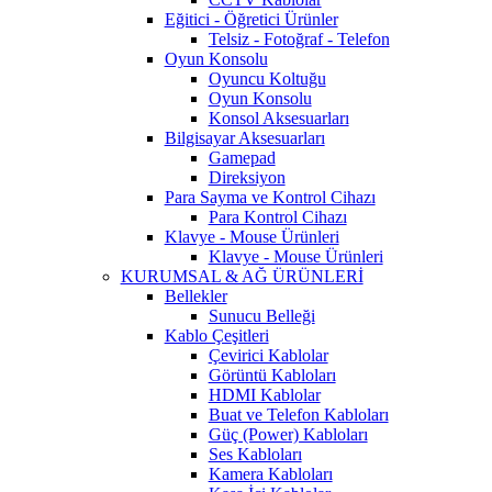
Eğitici - Öğretici Ürünler
Telsiz - Fotoğraf - Telefon
Oyun Konsolu
Oyuncu Koltuğu
Oyun Konsolu
Konsol Aksesuarları
Bilgisayar Aksesuarları
Gamepad
Direksiyon
Para Sayma ve Kontrol Cihazı
Para Kontrol Cihazı
Klavye - Mouse Ürünleri
Klavye - Mouse Ürünleri
KURUMSAL & AĞ ÜRÜNLERİ
Bellekler
Sunucu Belleği
Kablo Çeşitleri
Çevirici Kablolar
Görüntü Kabloları
HDMI Kablolar
Buat ve Telefon Kabloları
Güç (Power) Kabloları
Ses Kabloları
Kamera Kabloları