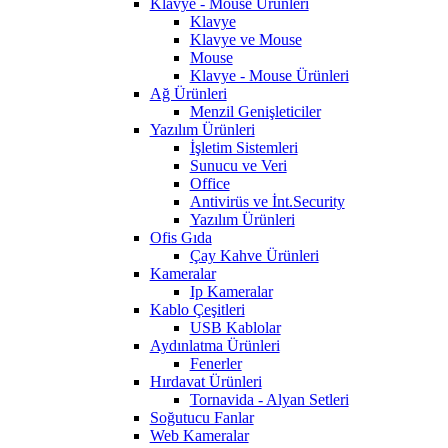
Klavye - Mouse Ürünleri
Klavye
Klavye ve Mouse
Mouse
Klavye - Mouse Ürünleri
Ağ Ürünleri
Menzil Genişleticiler
Yazılım Ürünleri
İşletim Sistemleri
Sunucu ve Veri
Office
Antivirüs ve İnt.Security
Yazılım Ürünleri
Ofis Gıda
Çay Kahve Ürünleri
Kameralar
Ip Kameralar
Kablo Çeşitleri
USB Kablolar
Aydınlatma Ürünleri
Fenerler
Hırdavat Ürünleri
Tornavida - Alyan Setleri
Soğutucu Fanlar
Web Kameralar