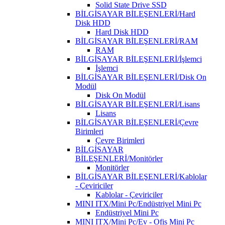
Solid State Drive SSD
BİLGİSAYAR BİLEŞENLERİ/Hard
Disk HDD
Hard Disk HDD
BİLGİSAYAR BİLEŞENLERİ/RAM
RAM
BİLGİSAYAR BİLEŞENLERİ/İşlemci
İşlemci
BİLGİSAYAR BİLEŞENLERİ/Disk On
Modül
Disk On Modül
BİLGİSAYAR BİLEŞENLERİ/Lisans
Lisans
BİLGİSAYAR BİLEŞENLERİ/Çevre
Birimleri
Çevre Birimleri
BİLGİSAYAR
BİLEŞENLERİ/Monitörler
Monitörler
BİLGİSAYAR BİLEŞENLERİ/Kablolar
- Çeviriciler
Kablolar - Çeviriciler
MINI ITX/Mini Pc/Endüstriyel Mini Pc
Endüstriyel Mini Pc
MINI ITX/Mini Pc/Ev - Ofis Mini Pc