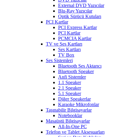
External DVD Yazıcılar
Blu-Ray Yazıcılar
Optik Sürücü Kutuları
PCI Kartlar
PCI Express Kartlar
PCI Kartlar
PCMCIA Kartlar
TV ve Ses Kartları
Ses Kartları
TV Box
Ses Sistemleri
Bluetooth Ses Aktarıcı
Bluetooth Speaker
Anfi Sistemler
1.1 Speaker
2.1 Speaker
5.1 Speaker
Diğer Speakerlar
Karaoke Mikrofonlar
Taşınabilir Bilgisayarlar
Notebooklar
Masaüstü Bilgisayarlar
All-In-One PC
Telefon ve Tablet Aksesuarları