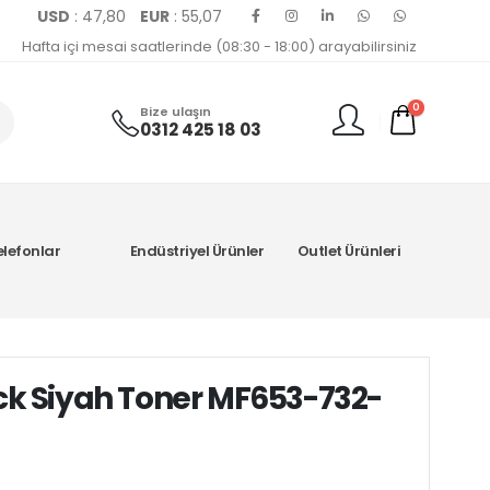
USD
: 47,80
EUR
: 55,07
Hafta içi mesai saatlerinde (08:30 - 18:00) arayabilirsiniz
0
Bize ulaşın
0312 425 18 03
elefonlar
Endüstriyel Ürünler
Outlet Ürünleri
k Siyah Toner MF653-732-