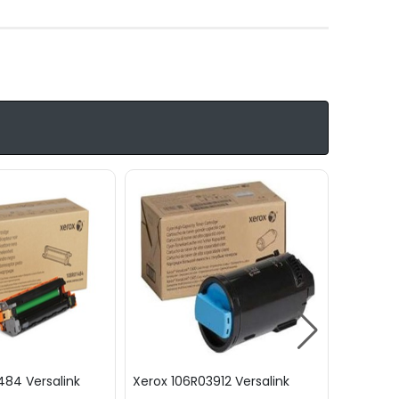
484 Versalink
Xerox 106R03912 Versalink
Xerox 0