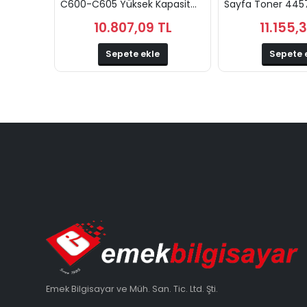
C600-C605 Yüksek Kapasit...
Sayfa Toner 44
10.807,09 TL
11.155,
Sepete ekle
Sepete 
Emek Bilgisayar ve Müh. San. Tic. Ltd. Şti.