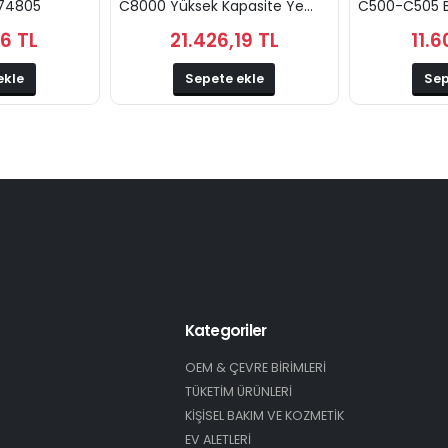
574805
C8000 Yüksek Kapasite Ye...
C500-C505 Bl
36 TL
21.426,19 TL
11.6
ekle
Sepete ekle
Sep
Kategoriler
OEM & ÇEVRE BİRİMLERİ
TÜKETİM ÜRÜNLERİ
KİŞİSEL BAKIM VE KOZMETİK
EV ALETLERİ