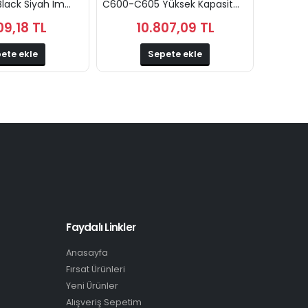
ack Siyah Im...
C600-C605 Yüksek Kapasit...
B610-B61
09,18 TL
10.807,09 TL
ete ekle
Sepete ekle
Faydalı Linkler
Anasayfa
Fırsat Ürünleri
Yeni Ürünler
Alışveriş Sepetim