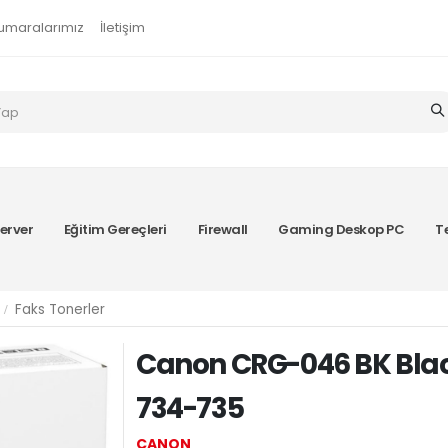
umaralarımız
İletişim
erver
Eğitim Gereçleri
Firewall
Gaming Deskop PC
T
Faks Tonerler
Canon CRG-046 BK Blac
734-735
CANON