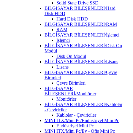
Solid State Drive SSD
BİLGİSAYAR BİLEŞENLERİ/Hard
Disk HDD
Hard Disk HDD
BİLGİSAYAR BİLEŞENLERİ/RAM
RAM
BİLGİSAYAR BİLEŞENLERİ/İşlemci
İşlemci
BİLGİSAYAR BİLEŞENLERİ/Disk On
Modül
Disk On Modül
BİLGİSAYAR BİLEŞENLERİ/Lisans
Lisans
BİLGİSAYAR BİLEŞENLERİ/Çevre
Birimleri
Çevre Birimleri
BİLGİSAYAR
BİLEŞENLERİ/Monitörler
Monitörler
BİLGİSAYAR BİLEŞENLERİ/Kablolar
- Çeviriciler
Kablolar - Çeviriciler
MINI ITX/Mini Pc/Endüstriyel Mini Pc
Endüstriyel Mini Pc
MINI ITX/Mini Pc/Ev - Ofis Mini Pc