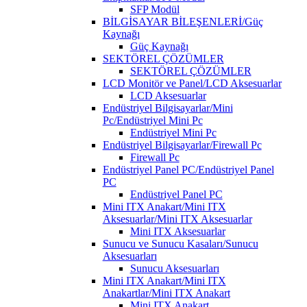
SFP Modül
BİLGİSAYAR BİLEŞENLERİ/Güç
Kaynağı
Güç Kaynağı
SEKTÖREL ÇÖZÜMLER
SEKTÖREL ÇÖZÜMLER
LCD Monitör ve Panel/LCD Aksesuarlar
LCD Aksesuarlar
Endüstriyel Bilgisayarlar/Mini
Pc/Endüstriyel Mini Pc
Endüstriyel Mini Pc
Endüstriyel Bilgisayarlar/Firewall Pc
Firewall Pc
Endüstriyel Panel PC/Endüstriyel Panel
PC
Endüstriyel Panel PC
Mini ITX Anakart/Mini ITX
Aksesuarlar/Mini ITX Aksesuarlar
Mini ITX Aksesuarlar
Sunucu ve Sunucu Kasaları/Sunucu
Aksesuarları
Sunucu Aksesuarları
Mini ITX Anakart/Mini ITX
Anakartlar/Mini ITX Anakart
Mini ITX Anakart