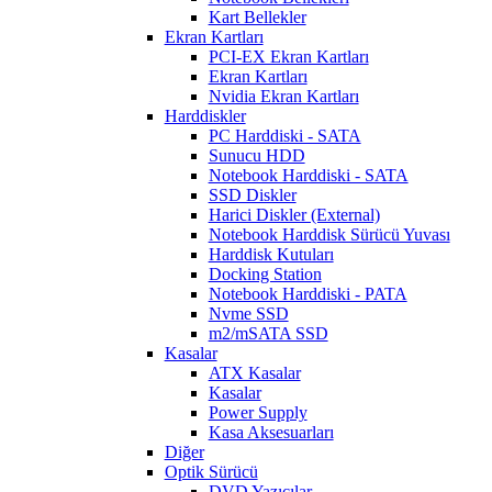
Kart Bellekler
Ekran Kartları
PCI-EX Ekran Kartları
Ekran Kartları
Nvidia Ekran Kartları
Harddiskler
PC Harddiski - SATA
Sunucu HDD
Notebook Harddiski - SATA
SSD Diskler
Harici Diskler (External)
Notebook Harddisk Sürücü Yuvası
Harddisk Kutuları
Docking Station
Notebook Harddiski - PATA
Nvme SSD
m2/mSATA SSD
Kasalar
ATX Kasalar
Kasalar
Power Supply
Kasa Aksesuarları
Diğer
Optik Sürücü
DVD Yazıcılar