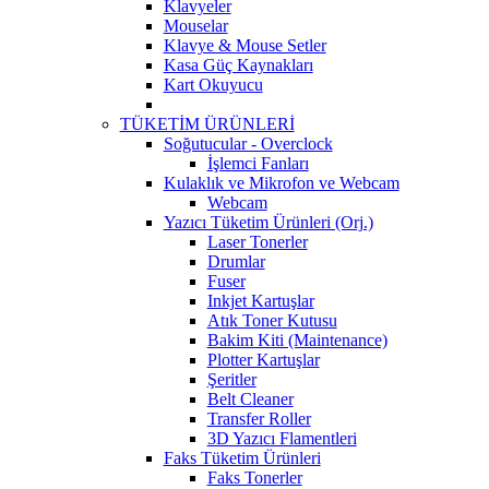
Klavyeler
Mouselar
Klavye & Mouse Setler
Kasa Güç Kaynakları
Kart Okuyucu
TÜKETİM ÜRÜNLERİ
Soğutucular - Overclock
İşlemci Fanları
Kulaklık ve Mikrofon ve Webcam
Webcam
Yazıcı Tüketim Ürünleri (Orj.)
Laser Tonerler
Drumlar
Fuser
Inkjet Kartuşlar
Atık Toner Kutusu
Bakim Kiti (Maintenance)
Plotter Kartuşlar
Şeritler
Belt Cleaner
Transfer Roller
3D Yazıcı Flamentleri
Faks Tüketim Ürünleri
Faks Tonerler