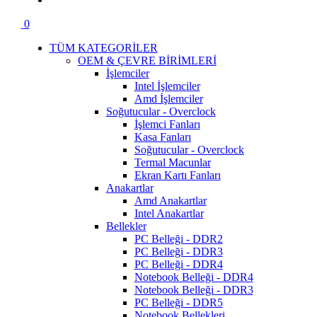
0
TÜM KATEGORİLER
OEM & ÇEVRE BİRİMLERİ
İşlemciler
Intel İşlemciler
Amd İşlemciler
Soğutucular - Overclock
İşlemci Fanları
Kasa Fanları
Soğutucular - Overclock
Termal Macunlar
Ekran Kartı Fanları
Anakartlar
Amd Anakartlar
Intel Anakartlar
Bellekler
PC Belleği - DDR2
PC Belleği - DDR3
PC Belleği - DDR4
Notebook Belleği - DDR4
Notebook Belleği - DDR3
PC Belleği - DDR5
Notebook Bellekleri