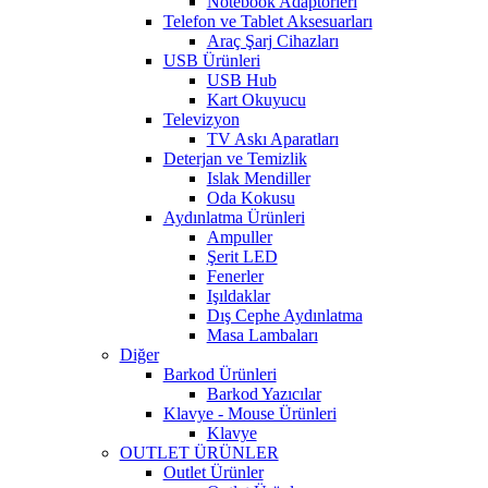
Notebook Adaptörleri
Telefon ve Tablet Aksesuarları
Araç Şarj Cihazları
USB Ürünleri
USB Hub
Kart Okuyucu
Televizyon
TV Askı Aparatları
Deterjan ve Temizlik
Islak Mendiller
Oda Kokusu
Aydınlatma Ürünleri
Ampuller
Şerit LED
Fenerler
Işıldaklar
Dış Cephe Aydınlatma
Masa Lambaları
Diğer
Barkod Ürünleri
Barkod Yazıcılar
Klavye - Mouse Ürünleri
Klavye
OUTLET ÜRÜNLER
Outlet Ürünler