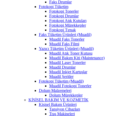
Faks Drumlar
Fotokopi Tüketim
Fotokopi Tonerler
Fotokopi Drumlar
Fotokopi Atık Kutuları
Fotokopi Mürekkepler
Fotokopi Tırnak
Faks Tüketim Ürünleri (Muadil)
Muadil Faks Tonerler
Muadil Faks Filmi
Yazıcı Tüketim Ürünleri (Muadil)
Muadil Atık Toner Kutusu
Muadil Bakım Kiti (Maintenance)
Muadil Laser Tonerler
Muadil Drumlar
Muadil Inkjet Kartuşlar
Muadil Şeritler
Fotokopi Tüketim (Muadil)
Muadil Fotokopi Tonerler
Dolum Malzemeleri
Dolum Mürekkepler
KİŞİSEL BAKIM VE KOZMETİK
Kişisel Bakım Ürünleri
Tansiyon Cihazları
Traş Makineleri