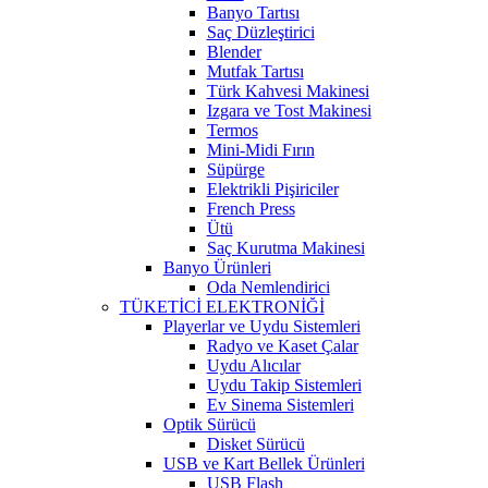
Banyo Tartısı
Saç Düzleştirici
Blender
Mutfak Tartısı
Türk Kahvesi Makinesi
Izgara ve Tost Makinesi
Termos
Mini-Midi Fırın
Süpürge
Elektrikli Pişiriciler
French Press
Ütü
Saç Kurutma Makinesi
Banyo Ürünleri
Oda Nemlendirici
TÜKETİCİ ELEKTRONİĞİ
Playerlar ve Uydu Sistemleri
Radyo ve Kaset Çalar
Uydu Alıcılar
Uydu Takip Sistemleri
Ev Sinema Sistemleri
Optik Sürücü
Disket Sürücü
USB ve Kart Bellek Ürünleri
USB Flash