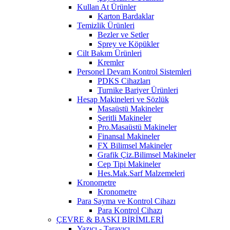
Kullan At Ürünler
Karton Bardaklar
Temizlik Ürünleri
Bezler ve Setler
Sprey ve Köpükler
Cilt Bakım Ürünleri
Kremler
Personel Devam Kontrol Sistemleri
PDKS Cihazları
Turnike Bariyer Ürünleri
Hesap Makineleri ve Sözlük
Masaüstü Makineler
Şeritli Makineler
Pro.Masaüstü Makineler
Finansal Makineler
FX Bilimsel Makineler
Grafik Çiz.Bilimsel Makineler
Cep Tipi Makineler
Hes.Mak.Sarf Malzemeleri
Kronometre
Kronometre
Para Sayma ve Kontrol Cihazı
Para Kontrol Cihazı
ÇEVRE & BASKI BİRİMLERİ
Yazıcı - Tarayıcı