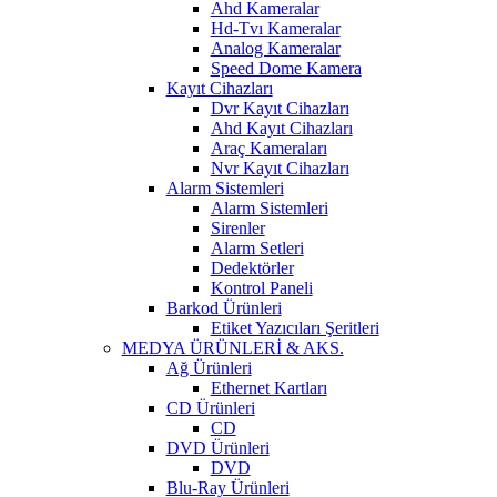
Ahd Kameralar
Hd-Tvı Kameralar
Analog Kameralar
Speed Dome Kamera
Kayıt Cihazları
Dvr Kayıt Cihazları
Ahd Kayıt Cihazları
Araç Kameraları
Nvr Kayıt Cihazları
Alarm Sistemleri
Alarm Sistemleri
Sirenler
Alarm Setleri
Dedektörler
Kontrol Paneli
Barkod Ürünleri
Etiket Yazıcıları Şeritleri
MEDYA ÜRÜNLERİ & AKS.
Ağ Ürünleri
Ethernet Kartları
CD Ürünleri
CD
DVD Ürünleri
DVD
Blu-Ray Ürünleri