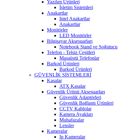
Yazılım Ürünleri
İşletim Sistemleri
Anakartlar
Intel Anakartlar
Anakartlar
Monitörler
LED Monitörler
Bilgisayar Aksesuarları
Notebook Stand ve Soğutucu
Telefon - Telsiz Çeşitleri
Masaüstü Telefonlar
Barkod Ürünleri
Barkod Ürünleri
GÜVENLİK SİSTEMLERİ
Kasalar
ATX Kasalar
Güvenlik Ürünü Aksesuarları
Güvenlik Adaptörleri
Güvenlik Bağlantı Ürünleri
CCTV Kablolar
Kamera Ayakları
Muhafazalar
Lensler
Kameralar
Ip Kameralar