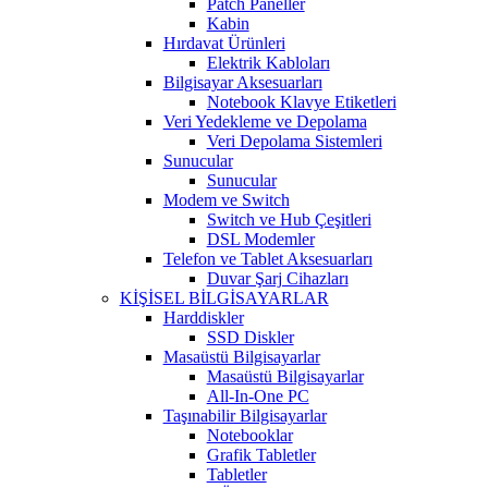
Patch Paneller
Kabin
Hırdavat Ürünleri
Elektrik Kabloları
Bilgisayar Aksesuarları
Notebook Klavye Etiketleri
Veri Yedekleme ve Depolama
Veri Depolama Sistemleri
Sunucular
Sunucular
Modem ve Switch
Switch ve Hub Çeşitleri
DSL Modemler
Telefon ve Tablet Aksesuarları
Duvar Şarj Cihazları
KİŞİSEL BİLGİSAYARLAR
Harddiskler
SSD Diskler
Masaüstü Bilgisayarlar
Masaüstü Bilgisayarlar
All-In-One PC
Taşınabilir Bilgisayarlar
Notebooklar
Grafik Tabletler
Tabletler