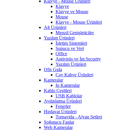
Klavye - Mouse Ürünleri
Klavye
Klavye ve Mouse
Mouse
Klavye - Mouse Ürünleri
Ağ Ürünleri
Menzil Genişleticiler
Yazılım Ürünleri
İşletim Sistemleri
Sunucu ve Veri
Office
Antivirüs ve İnt.Security
Yazılım Ürünleri
Ofis Gıda
Çay Kahve Ürünleri
Kameralar
Ip Kameralar
Kablo Çeşitleri
USB Kablolar
Aydınlatma Ürünleri
Fenerler
Hırdavat Ürünleri
Tornavida - Alyan Setleri
Soğutucu Fanlar
Web Kameralar