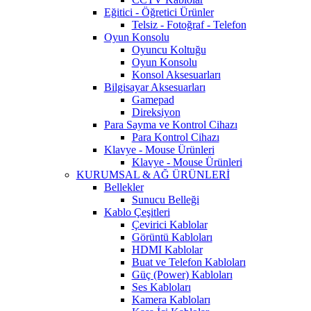
Eğitici - Öğretici Ürünler
Telsiz - Fotoğraf - Telefon
Oyun Konsolu
Oyuncu Koltuğu
Oyun Konsolu
Konsol Aksesuarları
Bilgisayar Aksesuarları
Gamepad
Direksiyon
Para Sayma ve Kontrol Cihazı
Para Kontrol Cihazı
Klavye - Mouse Ürünleri
Klavye - Mouse Ürünleri
KURUMSAL & AĞ ÜRÜNLERİ
Bellekler
Sunucu Belleği
Kablo Çeşitleri
Çevirici Kablolar
Görüntü Kabloları
HDMI Kablolar
Buat ve Telefon Kabloları
Güç (Power) Kabloları
Ses Kabloları
Kamera Kabloları