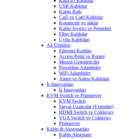
Kasa İçi Kablolar
USB Kablolar
Kablo Bağı
Cat5 ve Cat6 Kablolar
Konnectör ve Jaklar
Kablo Sıyırıcı ve Penseleri
Fiber Kablolar
Uydu Kabloları
Ağ Ürünleri
Ethernet Kartları
Access Point ve Router
Menzil Genişleticiler
Powerline Adaptörler
WiFi Adaptörler
Anten ve Anten Kabloları
İş İstasyonları
İş İstasyonları
KVM Switch ve Printserver
KVM Switch
Sinyal Uzatıcılar (Extender)
HDMI Switch ve Çoklayıcı
VGA Switch ve Çoklayıcı
Printserver
Kabin & Aksesuarları
Kabin Aksesuarı