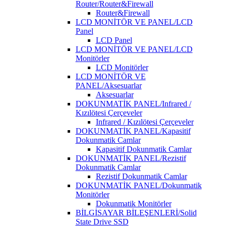
Router/Router&Firewall
Router&Firewall
LCD MONİTÖR VE PANEL/LCD
Panel
LCD Panel
LCD MONİTÖR VE PANEL/LCD
Monitörler
LCD Monitörler
LCD MONİTÖR VE
PANEL/Aksesuarlar
Aksesuarlar
DOKUNMATİK PANEL/Infrared /
Kızılötesi Çerçeveler
Infrared / Kızılötesi Çerçeveler
DOKUNMATİK PANEL/Kapasitif
Dokunmatik Camlar
Kapasitif Dokunmatik Camlar
DOKUNMATİK PANEL/Rezistif
Dokunmatik Camlar
Rezistif Dokunmatik Camlar
DOKUNMATİK PANEL/Dokunmatik
Monitörler
Dokunmatik Monitörler
BİLGİSAYAR BİLEŞENLERİ/Solid
State Drive SSD