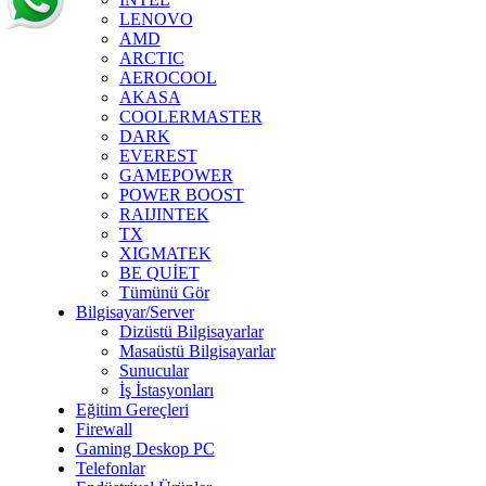
LENOVO
AMD
ARCTIC
AEROCOOL
AKASA
COOLERMASTER
DARK
EVEREST
GAMEPOWER
POWER BOOST
RAIJINTEK
TX
XIGMATEK
BE QUİET
Tümünü Gör
Bilgisayar/Server
Dizüstü Bilgisayarlar
Masaüstü Bilgisayarlar
Sunucular
İş İstasyonları
Eğitim Gereçleri
Firewall
Gaming Deskop PC
Telefonlar