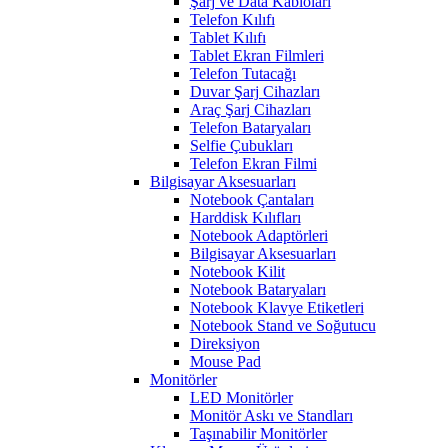
Şarj ve Data Kabloları
Telefon Kılıfı
Tablet Kılıfı
Tablet Ekran Filmleri
Telefon Tutacağı
Duvar Şarj Cihazları
Araç Şarj Cihazları
Telefon Bataryaları
Selfie Çubukları
Telefon Ekran Filmi
Bilgisayar Aksesuarları
Notebook Çantaları
Harddisk Kılıfları
Notebook Adaptörleri
Bilgisayar Aksesuarları
Notebook Kilit
Notebook Bataryaları
Notebook Klavye Etiketleri
Notebook Stand ve Soğutucu
Direksiyon
Mouse Pad
Monitörler
LED Monitörler
Monitör Askı ve Standları
Taşınabilir Monitörler