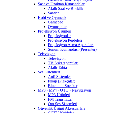
Saat ve Uzaktan Kumandalar
Akıllı Saat ve Bileklik
Saatler
Hobi ve Oyuncak
Gamepad
Oyuncaklar
Projeksiyon Ürünleri
Projeksiyonlar
Projeksiyon Perdeleri
Projeksiyon Asma Aparatları
Sunum Kumandası (Presenter)
Televizyon
Televizyon
TV Askı Aparatları
Akıllı Tahta
Ses Sistemleri
Anfi Sistemler
Pikap (Plakçalar)
Bluetooth Speaker
MP3 - MP4 - OTO - Navigasyon
MP3 Ürünleri
FM Transmitter
Oto Ses Sistemleri
Güvenlik Ürünü Aksesuarları
CCTV Kablolar