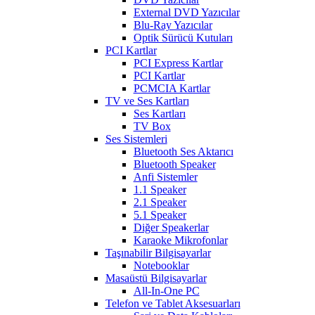
External DVD Yazıcılar
Blu-Ray Yazıcılar
Optik Sürücü Kutuları
PCI Kartlar
PCI Express Kartlar
PCI Kartlar
PCMCIA Kartlar
TV ve Ses Kartları
Ses Kartları
TV Box
Ses Sistemleri
Bluetooth Ses Aktarıcı
Bluetooth Speaker
Anfi Sistemler
1.1 Speaker
2.1 Speaker
5.1 Speaker
Diğer Speakerlar
Karaoke Mikrofonlar
Taşınabilir Bilgisayarlar
Notebooklar
Masaüstü Bilgisayarlar
All-In-One PC
Telefon ve Tablet Aksesuarları