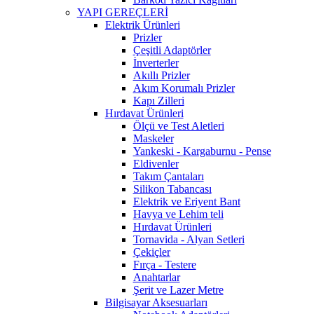
YAPI GEREÇLERİ
Elektrik Ürünleri
Prizler
Çeşitli Adaptörler
İnverterler
Akıllı Prizler
Akım Korumalı Prizler
Kapı Zilleri
Hırdavat Ürünleri
Ölçü ve Test Aletleri
Maskeler
Yankeski - Kargaburnu - Pense
Eldivenler
Takım Çantaları
Silikon Tabancası
Elektrik ve Eriyent Bant
Havya ve Lehim teli
Hırdavat Ürünleri
Tornavida - Alyan Setleri
Çekiçler
Fırça - Testere
Anahtarlar
Şerit ve Lazer Metre
Bilgisayar Aksesuarları