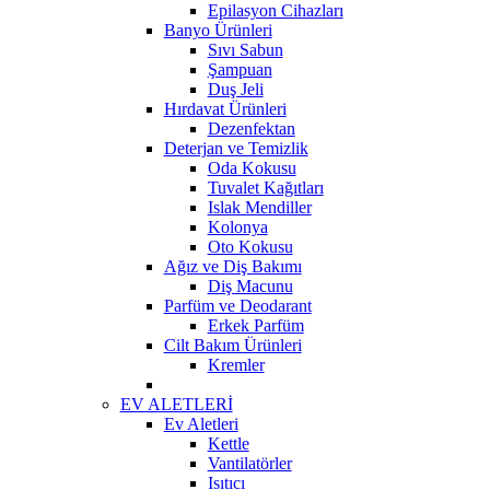
Epilasyon Cihazları
Banyo Ürünleri
Sıvı Sabun
Şampuan
Duş Jeli
Hırdavat Ürünleri
Dezenfektan
Deterjan ve Temizlik
Oda Kokusu
Tuvalet Kağıtları
Islak Mendiller
Kolonya
Oto Kokusu
Ağız ve Diş Bakımı
Diş Macunu
Parfüm ve Deodarant
Erkek Parfüm
Cilt Bakım Ürünleri
Kremler
EV ALETLERİ
Ev Aletleri
Kettle
Vantilatörler
Isıtıcı