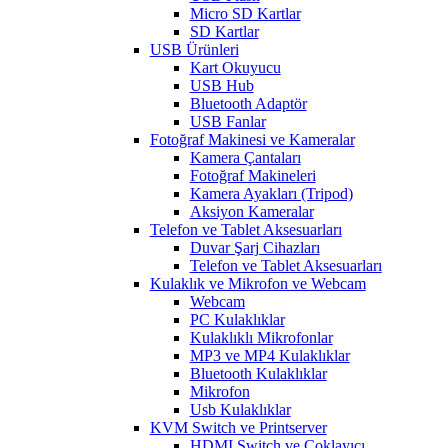
Micro SD Kartlar
SD Kartlar
USB Ürünleri
Kart Okuyucu
USB Hub
Bluetooth Adaptör
USB Fanlar
Fotoğraf Makinesi ve Kameralar
Kamera Çantaları
Fotoğraf Makineleri
Kamera Ayakları (Tripod)
Aksiyon Kameralar
Telefon ve Tablet Aksesuarları
Duvar Şarj Cihazları
Telefon ve Tablet Aksesuarları
Kulaklık ve Mikrofon ve Webcam
Webcam
PC Kulaklıklar
Kulaklıklı Mikrofonlar
MP3 ve MP4 Kulaklıklar
Bluetooth Kulaklıklar
Mikrofon
Usb Kulaklıklar
KVM Switch ve Printserver
HDMI Switch ve Çoklayıcı