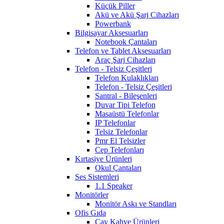
Küçük Piller
Akü ve Akü Şarj Cihazları
Powerbank
Bilgisayar Aksesuarları
Notebook Çantaları
Telefon ve Tablet Aksesuarları
Araç Şarj Cihazları
Telefon - Telsiz Çeşitleri
Telefon Kulaklıkları
Telefon - Telsiz Çeşitleri
Santral - Bileşenleri
Duvar Tipi Telefon
Masaüstü Telefonlar
IP Telefonlar
Telsiz Telefonlar
Pmr El Telsizler
Cep Telefonları
Kırtasiye Ürünleri
Okul Çantaları
Ses Sistemleri
1.1 Speaker
Monitörler
Monitör Askı ve Standları
Ofis Gıda
Çay Kahve Ürünleri