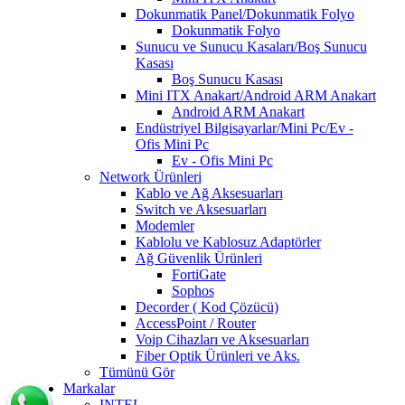
Dokunmatik Panel/Dokunmatik Folyo
Dokunmatik Folyo
Sunucu ve Sunucu Kasaları/Boş Sunucu
Kasası
Boş Sunucu Kasası
Mini ITX Anakart/Android ARM Anakart
Android ARM Anakart
Endüstriyel Bilgisayarlar/Mini Pc/Ev -
Ofis Mini Pc
Ev - Ofis Mini Pc
Network Ürünleri
Kablo ve Ağ Aksesuarları
Switch ve Aksesuarları
Modemler
Kablolu ve Kablosuz Adaptörler
Ağ Güvenlik Ürünleri
FortiGate
Sophos
Decorder ( Kod Çözücü)
AccessPoint / Router
Voip Cihazları ve Aksesuarları
Fiber Optik Ürünleri ve Aks.
Tümünü Gör
Markalar
INTEL