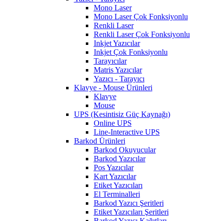
Mono Laser
Mono Laser Çok Fonksiyonlu
Renkli Laser
Renkli Laser Çok Fonksiyonlu
Inkjet Yazıcılar
Inkjet Çok Fonksiyonlu
Tarayıcılar
Matris Yazıcılar
Yazıcı - Tarayıcı
Klavye - Mouse Ürünleri
Klavye
Mouse
UPS (Kesintisiz Güç Kaynağı)
Online UPS
Line-Interactive UPS
Barkod Ürünleri
Barkod Okuyucular
Barkod Yazıcılar
Pos Yazıcılar
Kart Yazıcılar
Etiket Yazıcıları
El Terminalleri
Barkod Yazıcı Şeritleri
Etiket Yazıcıları Şeritleri
Barkod Yazıcı Kağıtları