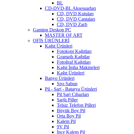
BL
CD-DVD-BL Aksesuarları
CD, DVD Kutuları
CD, DVD Çantaları
CD, DVD Zarfı
Gaming Deskop PC
MASTER OF ART
OFİS ÜRÜNLERİ
Kağıt Ürünleri
Fotokopi Kağıtları
Gramajlı Kağıtlar
Fotoğraf Kağıtları
Kağıt İmha Makineleri
Kağıt Ürünleri
Banyo Ürünleri
Sıvı Sabun
Pil - Şarj - Batarya Ürünleri
Pil Şarj Cihazları
Şarjlı Piller
Telsiz Telefon Pilleri
Büyük Boy Pil
Orta Boy Pil
Kalem Pil
9V Pil
İnce Kalem Pil