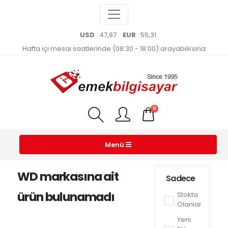
USD
: 47,87
EUR
: 55,31
Hafta içi mesai saatlerinde (08:30 - 18:00) arayabilirsiniz
0
Menü
WD markasına ait
Sadece
ürün bulunamadı
Stokta
Olanlar
Yeni