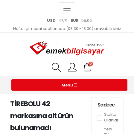
USD
: 47,71
EUR
: 55,06
Hafta içi mesai saatlerinde (08:30 - 18:00) arayabilirsiniz
0
Menü
TİREBOLU 42
Sadece
markasına ait ürün
Stokta
Olanlar
bulunamadı
Yeni