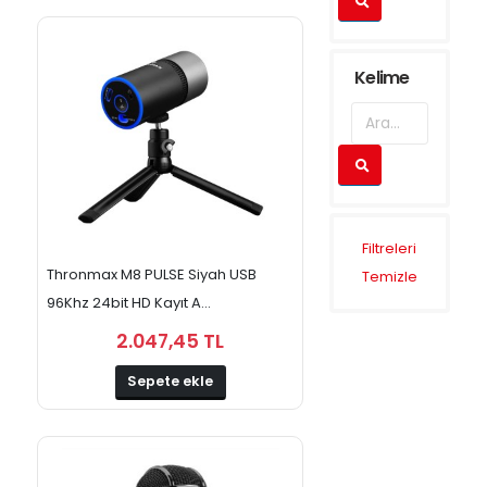
Kelime
Filtreleri
Thronmax M8 PULSE Siyah USB
Temizle
96Khz 24bit HD Kayıt A...
2.047,45 TL
Sepete ekle