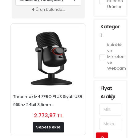
Eklenen
Ürünler
4
Ürün bulundu...
Kategor
i
Kulaklık
ve
Mikrofon
ve
Webcam
Fiyat
Aralığı
Thronmax M4 ZERO PLUS Siyah USB
96Khz 24bit 3,5mm...
2.773,97 TL
Sepete ekle