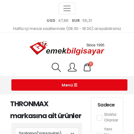
USD
: 47,86
EUR
: 55,31
Hafta içi mesai saatlerinde (08:30 - 18:00) arayabilirsiniz
0
Menü
THRONMAX
Sadece
markasına ait ürünler
Stokta
Olanlar
Yeni