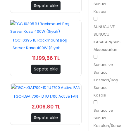
Sunucu
Sepete ekle
Kasası
SUNUCU VE
SUNUCU
TGC 10395 1U Rackmount Boş
KASALARI/Sunucu
Server Kasa 400W (Siyah...
Aksesuarları
11.199,56 TL
Sunucu ve
Sepete ekle
Sunucu
Kasaları/Boş
Sunucu
Kasası
TGC-LGA1700-1D 1U 1700 Active FAN
2.009,80 TL
Sunucu ve
Sepete ekle
Sunucu
Kasaları/Sunucu