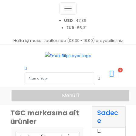
USD
: 47,86
EUR
: 55,31
Hafta içi mesai saatlerinde (08:30 - 18:00) arayabilirsiniz
0
Menü
TGC markasına ait
Sadec
e
ürünler