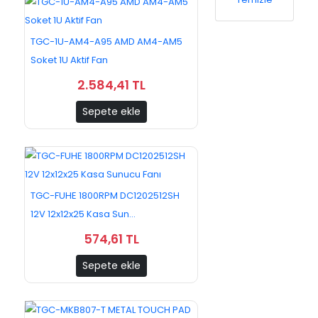
TGC-1U-AM4-A95 AMD AM4-AM5
Soket 1U Aktif Fan
2.584,41 TL
Sepete ekle
TGC-FUHE 1800RPM DC1202512SH
12V 12x12x25 Kasa Sun...
574,61 TL
Sepete ekle