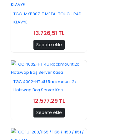
TGC-MKB807-T METAL TOUCH PAD
KLAVYE
13.726,51 TL
Sepete ekle
TGC 4002-HT 4U Rackmount 2x
Hotswap Boş Server Kas...
12.577,29 TL
Sepete ekle