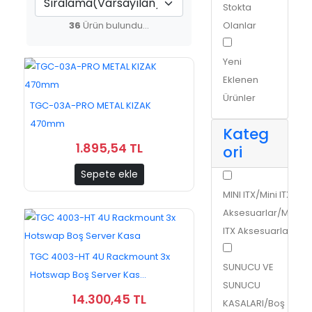
Stokta
36
Ürün bulundu...
Olanlar
Yeni
Eklenen
Ürünler
TGC-03A-PRO METAL KIZAK
470mm
Kateg
1.895,54 TL
ori
Sepete ekle
MINI ITX/Mini ITX
Aksesuarlar/Mini
ITX Aksesuarlar
TGC 4003-HT 4U Rackmount 3x
SUNUCU VE
Hotswap Boş Server Kas...
SUNUCU
14.300,45 TL
KASALARI/Boş