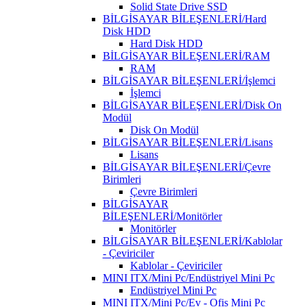
Solid State Drive SSD
BİLGİSAYAR BİLEŞENLERİ/Hard
Disk HDD
Hard Disk HDD
BİLGİSAYAR BİLEŞENLERİ/RAM
RAM
BİLGİSAYAR BİLEŞENLERİ/İşlemci
İşlemci
BİLGİSAYAR BİLEŞENLERİ/Disk On
Modül
Disk On Modül
BİLGİSAYAR BİLEŞENLERİ/Lisans
Lisans
BİLGİSAYAR BİLEŞENLERİ/Çevre
Birimleri
Çevre Birimleri
BİLGİSAYAR
BİLEŞENLERİ/Monitörler
Monitörler
BİLGİSAYAR BİLEŞENLERİ/Kablolar
- Çeviriciler
Kablolar - Çeviriciler
MINI ITX/Mini Pc/Endüstriyel Mini Pc
Endüstriyel Mini Pc
MINI ITX/Mini Pc/Ev - Ofis Mini Pc