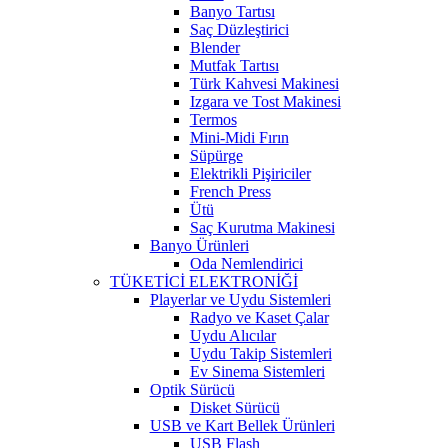
Banyo Tartısı
Saç Düzleştirici
Blender
Mutfak Tartısı
Türk Kahvesi Makinesi
Izgara ve Tost Makinesi
Termos
Mini-Midi Fırın
Süpürge
Elektrikli Pişiriciler
French Press
Ütü
Saç Kurutma Makinesi
Banyo Ürünleri
Oda Nemlendirici
TÜKETİCİ ELEKTRONİĞİ
Playerlar ve Uydu Sistemleri
Radyo ve Kaset Çalar
Uydu Alıcılar
Uydu Takip Sistemleri
Ev Sinema Sistemleri
Optik Sürücü
Disket Sürücü
USB ve Kart Bellek Ürünleri
USB Flash