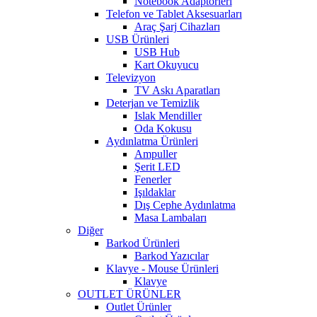
Notebook Adaptörleri
Telefon ve Tablet Aksesuarları
Araç Şarj Cihazları
USB Ürünleri
USB Hub
Kart Okuyucu
Televizyon
TV Askı Aparatları
Deterjan ve Temizlik
Islak Mendiller
Oda Kokusu
Aydınlatma Ürünleri
Ampuller
Şerit LED
Fenerler
Işıldaklar
Dış Cephe Aydınlatma
Masa Lambaları
Diğer
Barkod Ürünleri
Barkod Yazıcılar
Klavye - Mouse Ürünleri
Klavye
OUTLET ÜRÜNLER
Outlet Ürünler