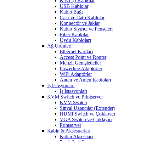
Kasa İçi Kablolar
USB Kablolar
Kablo Bağı
Cat5 ve Cat6 Kablolar
Konnectör ve Jaklar
Kablo Sıyırıcı ve Penseleri
Fiber Kablolar
Uydu Kabloları
Ağ Ürünleri
Ethernet Kartları
Access Point ve Router
Menzil Genişleticiler
Powerline Adaptörler
WiFi Adaptörler
Anten ve Anten Kabloları
İş İstasyonları
İş İstasyonları
KVM Switch ve Printserver
KVM Switch
Sinyal Uzatıcılar (Extender)
HDMI Switch ve Çoklayıcı
VGA Switch ve Çoklayıcı
Printserver
Kabin & Aksesuarları
Kabin Aksesuarı