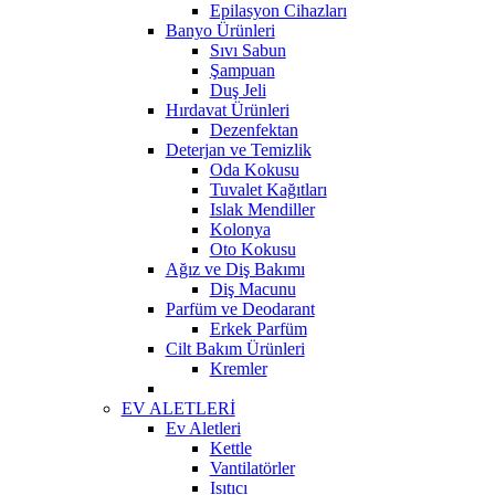
Epilasyon Cihazları
Banyo Ürünleri
Sıvı Sabun
Şampuan
Duş Jeli
Hırdavat Ürünleri
Dezenfektan
Deterjan ve Temizlik
Oda Kokusu
Tuvalet Kağıtları
Islak Mendiller
Kolonya
Oto Kokusu
Ağız ve Diş Bakımı
Diş Macunu
Parfüm ve Deodarant
Erkek Parfüm
Cilt Bakım Ürünleri
Kremler
EV ALETLERİ
Ev Aletleri
Kettle
Vantilatörler
Isıtıcı