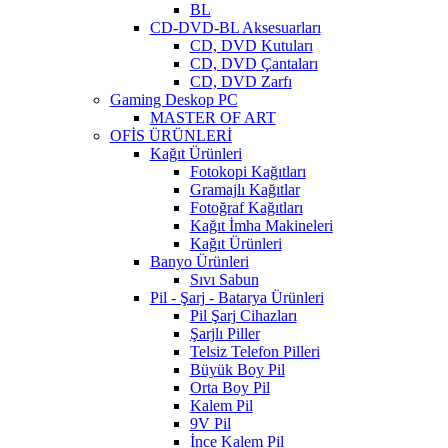
BL
CD-DVD-BL Aksesuarları
CD, DVD Kutuları
CD, DVD Çantaları
CD, DVD Zarfı
Gaming Deskop PC
MASTER OF ART
OFİS ÜRÜNLERİ
Kağıt Ürünleri
Fotokopi Kağıtları
Gramajlı Kağıtlar
Fotoğraf Kağıtları
Kağıt İmha Makineleri
Kağıt Ürünleri
Banyo Ürünleri
Sıvı Sabun
Pil - Şarj - Batarya Ürünleri
Pil Şarj Cihazları
Şarjlı Piller
Telsiz Telefon Pilleri
Büyük Boy Pil
Orta Boy Pil
Kalem Pil
9V Pil
İnce Kalem Pil