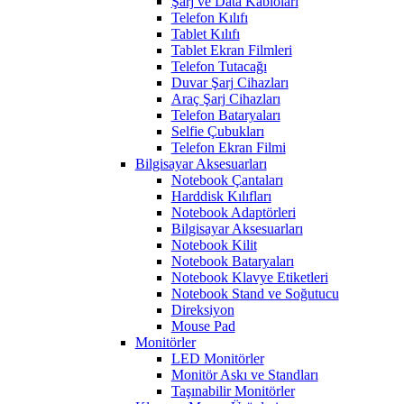
Şarj ve Data Kabloları
Telefon Kılıfı
Tablet Kılıfı
Tablet Ekran Filmleri
Telefon Tutacağı
Duvar Şarj Cihazları
Araç Şarj Cihazları
Telefon Bataryaları
Selfie Çubukları
Telefon Ekran Filmi
Bilgisayar Aksesuarları
Notebook Çantaları
Harddisk Kılıfları
Notebook Adaptörleri
Bilgisayar Aksesuarları
Notebook Kilit
Notebook Bataryaları
Notebook Klavye Etiketleri
Notebook Stand ve Soğutucu
Direksiyon
Mouse Pad
Monitörler
LED Monitörler
Monitör Askı ve Standları
Taşınabilir Monitörler