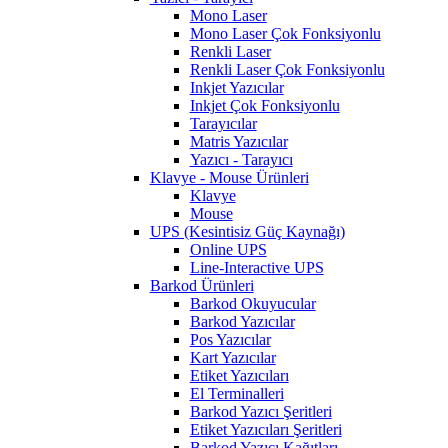
Mono Laser
Mono Laser Çok Fonksiyonlu
Renkli Laser
Renkli Laser Çok Fonksiyonlu
Inkjet Yazıcılar
Inkjet Çok Fonksiyonlu
Tarayıcılar
Matris Yazıcılar
Yazıcı - Tarayıcı
Klavye - Mouse Ürünleri
Klavye
Mouse
UPS (Kesintisiz Güç Kaynağı)
Online UPS
Line-Interactive UPS
Barkod Ürünleri
Barkod Okuyucular
Barkod Yazıcılar
Pos Yazıcılar
Kart Yazıcılar
Etiket Yazıcıları
El Terminalleri
Barkod Yazıcı Şeritleri
Etiket Yazıcıları Şeritleri
Barkod Yazıcı Kağıtları