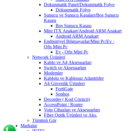
Dokunmatik Panel/Dokunmatik Folyo
Dokunmatik Folyo
Sunucu ve Sunucu Kasaları/Boş Sunucu
Kasası
Boş Sunucu Kasası
Mini ITX Anakart/Android ARM Anakart
Android ARM Anakart
Endüstriyel Bilgisayarlar/Mini Pc/Ev -
Ofis Mini Pc
Ev - Ofis Mini Pc
Network Ürünleri
Kablo ve Ağ Aksesuarları
Switch ve Aksesuarları
Modemler
Kablolu ve Kablosuz Adaptörler
Ağ Güvenlik Ürünleri
FortiGate
Sophos
Decorder ( Kod Çözücü)
AccessPoint / Router
Voip Cihazları ve Aksesuarları
Fiber Optik Ürünleri ve Aks.
Tümünü Gör
Markalar
INTEL