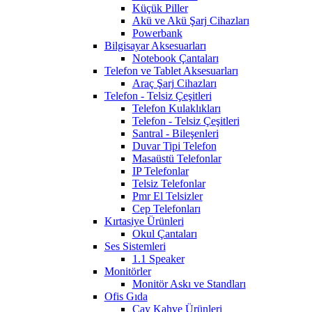
Küçük Piller
Akü ve Akü Şarj Cihazları
Powerbank
Bilgisayar Aksesuarları
Notebook Çantaları
Telefon ve Tablet Aksesuarları
Araç Şarj Cihazları
Telefon - Telsiz Çeşitleri
Telefon Kulaklıkları
Telefon - Telsiz Çeşitleri
Santral - Bileşenleri
Duvar Tipi Telefon
Masaüstü Telefonlar
IP Telefonlar
Telsiz Telefonlar
Pmr El Telsizler
Cep Telefonları
Kırtasiye Ürünleri
Okul Çantaları
Ses Sistemleri
1.1 Speaker
Monitörler
Monitör Askı ve Standları
Ofis Gıda
Çay Kahve Ürünleri