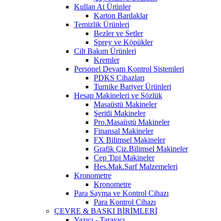
Kullan At Ürünler
Karton Bardaklar
Temizlik Ürünleri
Bezler ve Setler
Sprey ve Köpükler
Cilt Bakım Ürünleri
Kremler
Personel Devam Kontrol Sistemleri
PDKS Cihazları
Turnike Bariyer Ürünleri
Hesap Makineleri ve Sözlük
Masaüstü Makineler
Şeritli Makineler
Pro.Masaüstü Makineler
Finansal Makineler
FX Bilimsel Makineler
Grafik Çiz.Bilimsel Makineler
Cep Tipi Makineler
Hes.Mak.Sarf Malzemeleri
Kronometre
Kronometre
Para Sayma ve Kontrol Cihazı
Para Kontrol Cihazı
ÇEVRE & BASKI BİRİMLERİ
Yazıcı - Tarayıcı