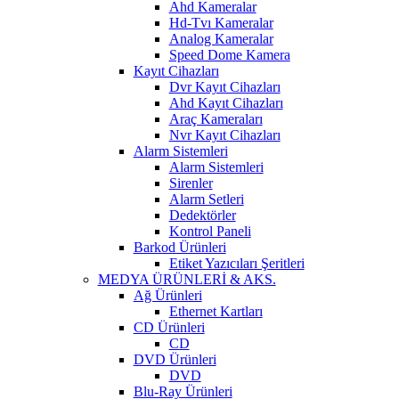
Ahd Kameralar
Hd-Tvı Kameralar
Analog Kameralar
Speed Dome Kamera
Kayıt Cihazları
Dvr Kayıt Cihazları
Ahd Kayıt Cihazları
Araç Kameraları
Nvr Kayıt Cihazları
Alarm Sistemleri
Alarm Sistemleri
Sirenler
Alarm Setleri
Dedektörler
Kontrol Paneli
Barkod Ürünleri
Etiket Yazıcıları Şeritleri
MEDYA ÜRÜNLERİ & AKS.
Ağ Ürünleri
Ethernet Kartları
CD Ürünleri
CD
DVD Ürünleri
DVD
Blu-Ray Ürünleri