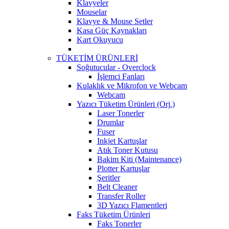
Klavyeler
Mouselar
Klavye & Mouse Setler
Kasa Güç Kaynakları
Kart Okuyucu
TÜKETİM ÜRÜNLERİ
Soğutucular - Overclock
İşlemci Fanları
Kulaklık ve Mikrofon ve Webcam
Webcam
Yazıcı Tüketim Ürünleri (Orj.)
Laser Tonerler
Drumlar
Fuser
Inkjet Kartuşlar
Atık Toner Kutusu
Bakim Kiti (Maintenance)
Plotter Kartuşlar
Şeritler
Belt Cleaner
Transfer Roller
3D Yazıcı Flamentleri
Faks Tüketim Ürünleri
Faks Tonerler