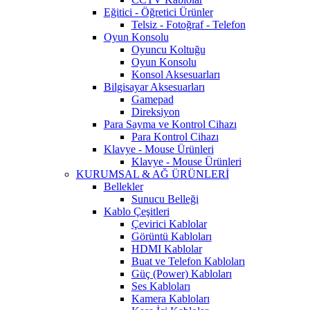
Eğitici - Öğretici Ürünler
Telsiz - Fotoğraf - Telefon
Oyun Konsolu
Oyuncu Koltuğu
Oyun Konsolu
Konsol Aksesuarları
Bilgisayar Aksesuarları
Gamepad
Direksiyon
Para Sayma ve Kontrol Cihazı
Para Kontrol Cihazı
Klavye - Mouse Ürünleri
Klavye - Mouse Ürünleri
KURUMSAL & AĞ ÜRÜNLERİ
Bellekler
Sunucu Belleği
Kablo Çeşitleri
Çevirici Kablolar
Görüntü Kabloları
HDMI Kablolar
Buat ve Telefon Kabloları
Güç (Power) Kabloları
Ses Kabloları
Kamera Kabloları