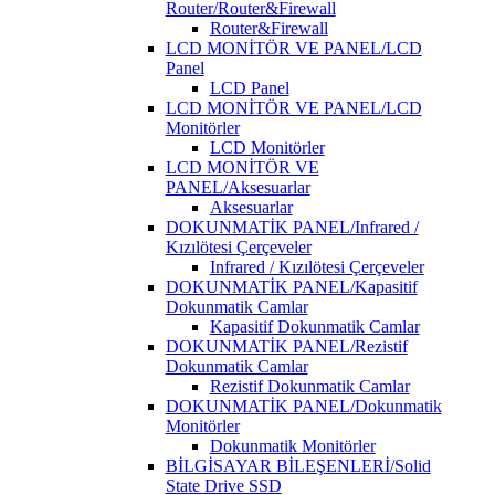
Router/Router&Firewall
Router&Firewall
LCD MONİTÖR VE PANEL/LCD
Panel
LCD Panel
LCD MONİTÖR VE PANEL/LCD
Monitörler
LCD Monitörler
LCD MONİTÖR VE
PANEL/Aksesuarlar
Aksesuarlar
DOKUNMATİK PANEL/Infrared /
Kızılötesi Çerçeveler
Infrared / Kızılötesi Çerçeveler
DOKUNMATİK PANEL/Kapasitif
Dokunmatik Camlar
Kapasitif Dokunmatik Camlar
DOKUNMATİK PANEL/Rezistif
Dokunmatik Camlar
Rezistif Dokunmatik Camlar
DOKUNMATİK PANEL/Dokunmatik
Monitörler
Dokunmatik Monitörler
BİLGİSAYAR BİLEŞENLERİ/Solid
State Drive SSD