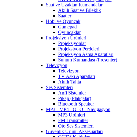
Saat ve Uzaktan Kumandalar
Akıllı Saat ve Bileklik
Saatler
Hobi ve Oyuncak
Gamepad
Oyuncaklar
Projeksiyon Ürünleri
Projeksiyonlar
Projeksiyon Perdeleri
Projeksiyon Asma Aparatları
Sunum Kumandası (Presenter)
Televizyon
Televizyon
TV Askı Aparatları
Akıllı Tahta
Ses Sistemleri
Anfi Sistemler
Pikap (Plakçalar)
Bluetooth Speaker
MP3 - MP4 - OTO - Navigasyon
MP3 Ürünleri
FM Transmitter
Oto Ses Sistemleri
Güvenlik Ürünü Aksesuarları
CCTV Kablolar