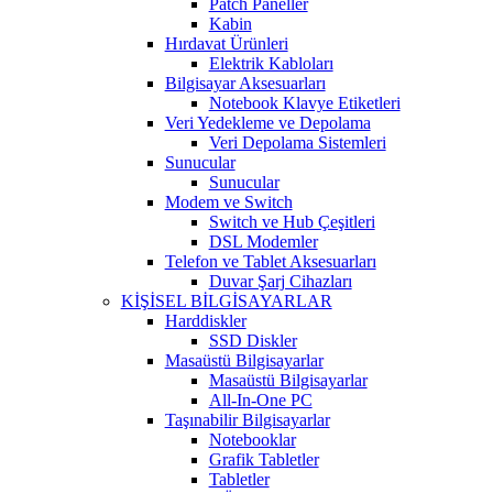
Patch Paneller
Kabin
Hırdavat Ürünleri
Elektrik Kabloları
Bilgisayar Aksesuarları
Notebook Klavye Etiketleri
Veri Yedekleme ve Depolama
Veri Depolama Sistemleri
Sunucular
Sunucular
Modem ve Switch
Switch ve Hub Çeşitleri
DSL Modemler
Telefon ve Tablet Aksesuarları
Duvar Şarj Cihazları
KİŞİSEL BİLGİSAYARLAR
Harddiskler
SSD Diskler
Masaüstü Bilgisayarlar
Masaüstü Bilgisayarlar
All-In-One PC
Taşınabilir Bilgisayarlar
Notebooklar
Grafik Tabletler
Tabletler