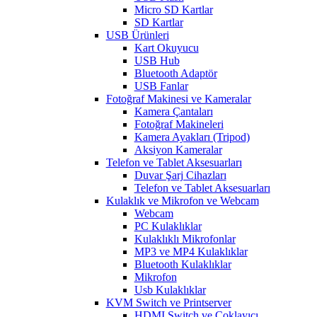
Micro SD Kartlar
SD Kartlar
USB Ürünleri
Kart Okuyucu
USB Hub
Bluetooth Adaptör
USB Fanlar
Fotoğraf Makinesi ve Kameralar
Kamera Çantaları
Fotoğraf Makineleri
Kamera Ayakları (Tripod)
Aksiyon Kameralar
Telefon ve Tablet Aksesuarları
Duvar Şarj Cihazları
Telefon ve Tablet Aksesuarları
Kulaklık ve Mikrofon ve Webcam
Webcam
PC Kulaklıklar
Kulaklıklı Mikrofonlar
MP3 ve MP4 Kulaklıklar
Bluetooth Kulaklıklar
Mikrofon
Usb Kulaklıklar
KVM Switch ve Printserver
HDMI Switch ve Çoklayıcı