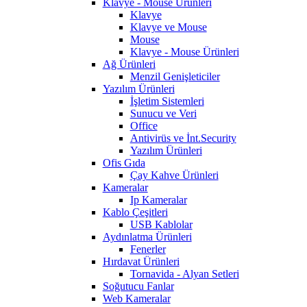
Klavye - Mouse Ürünleri
Klavye
Klavye ve Mouse
Mouse
Klavye - Mouse Ürünleri
Ağ Ürünleri
Menzil Genişleticiler
Yazılım Ürünleri
İşletim Sistemleri
Sunucu ve Veri
Office
Antivirüs ve İnt.Security
Yazılım Ürünleri
Ofis Gıda
Çay Kahve Ürünleri
Kameralar
Ip Kameralar
Kablo Çeşitleri
USB Kablolar
Aydınlatma Ürünleri
Fenerler
Hırdavat Ürünleri
Tornavida - Alyan Setleri
Soğutucu Fanlar
Web Kameralar