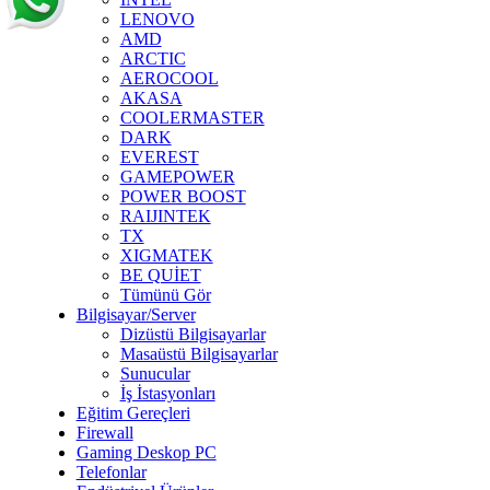
LENOVO
AMD
ARCTIC
AEROCOOL
AKASA
COOLERMASTER
DARK
EVEREST
GAMEPOWER
POWER BOOST
RAIJINTEK
TX
XIGMATEK
BE QUİET
Tümünü Gör
Bilgisayar/Server
Dizüstü Bilgisayarlar
Masaüstü Bilgisayarlar
Sunucular
İş İstasyonları
Eğitim Gereçleri
Firewall
Gaming Deskop PC
Telefonlar