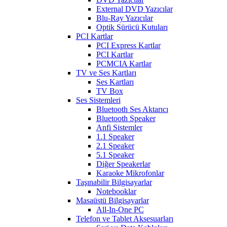
External DVD Yazıcılar
Blu-Ray Yazıcılar
Optik Sürücü Kutuları
PCI Kartlar
PCI Express Kartlar
PCI Kartlar
PCMCIA Kartlar
TV ve Ses Kartları
Ses Kartları
TV Box
Ses Sistemleri
Bluetooth Ses Aktarıcı
Bluetooth Speaker
Anfi Sistemler
1.1 Speaker
2.1 Speaker
5.1 Speaker
Diğer Speakerlar
Karaoke Mikrofonlar
Taşınabilir Bilgisayarlar
Notebooklar
Masaüstü Bilgisayarlar
All-In-One PC
Telefon ve Tablet Aksesuarları