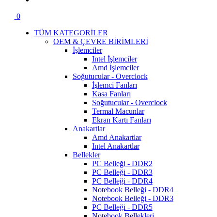
0
TÜM KATEGORİLER
OEM & ÇEVRE BİRİMLERİ
İşlemciler
Intel İşlemciler
Amd İşlemciler
Soğutucular - Overclock
İşlemci Fanları
Kasa Fanları
Soğutucular - Overclock
Termal Macunlar
Ekran Kartı Fanları
Anakartlar
Amd Anakartlar
Intel Anakartlar
Bellekler
PC Belleği - DDR2
PC Belleği - DDR3
PC Belleği - DDR4
Notebook Belleği - DDR4
Notebook Belleği - DDR3
PC Belleği - DDR5
Notebook Bellekleri