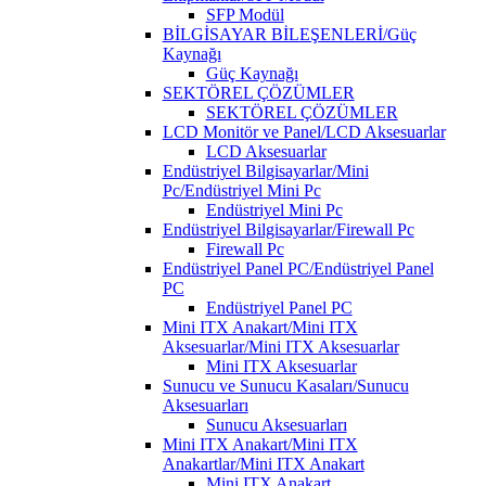
SFP Modül
BİLGİSAYAR BİLEŞENLERİ/Güç
Kaynağı
Güç Kaynağı
SEKTÖREL ÇÖZÜMLER
SEKTÖREL ÇÖZÜMLER
LCD Monitör ve Panel/LCD Aksesuarlar
LCD Aksesuarlar
Endüstriyel Bilgisayarlar/Mini
Pc/Endüstriyel Mini Pc
Endüstriyel Mini Pc
Endüstriyel Bilgisayarlar/Firewall Pc
Firewall Pc
Endüstriyel Panel PC/Endüstriyel Panel
PC
Endüstriyel Panel PC
Mini ITX Anakart/Mini ITX
Aksesuarlar/Mini ITX Aksesuarlar
Mini ITX Aksesuarlar
Sunucu ve Sunucu Kasaları/Sunucu
Aksesuarları
Sunucu Aksesuarları
Mini ITX Anakart/Mini ITX
Anakartlar/Mini ITX Anakart
Mini ITX Anakart