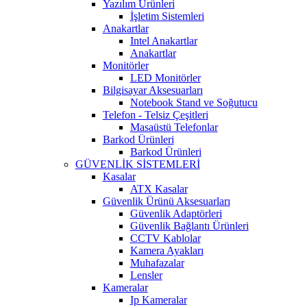
Yazılım Ürünleri
İşletim Sistemleri
Anakartlar
Intel Anakartlar
Anakartlar
Monitörler
LED Monitörler
Bilgisayar Aksesuarları
Notebook Stand ve Soğutucu
Telefon - Telsiz Çeşitleri
Masaüstü Telefonlar
Barkod Ürünleri
Barkod Ürünleri
GÜVENLİK SİSTEMLERİ
Kasalar
ATX Kasalar
Güvenlik Ürünü Aksesuarları
Güvenlik Adaptörleri
Güvenlik Bağlantı Ürünleri
CCTV Kablolar
Kamera Ayakları
Muhafazalar
Lensler
Kameralar
Ip Kameralar