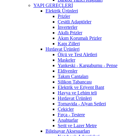
YAPI GEREÇLERİ
Elektrik Ürünleri
Prizler
Çeşitli Adaptörler
İnverterler
Akıllı Prizler
Akım Korumalı Prizler
Kapı Zilleri
Hırdavat Ürünleri
Ölçü ve Test Aletleri
Maskeler
Yankeski - Kargaburnu - Pense
Eldivenler
Takım Çantaları
Silikon Tabancası
Elektrik ve Eriyent Bant
Havya ve Lehim teli
Hırdavat Ürünleri
Tornavida - Alyan Setleri
Çekiçler
Fırça - Testere
Anahtarlar
Şerit ve Lazer Metre
Bilgisayar Aksesuarları