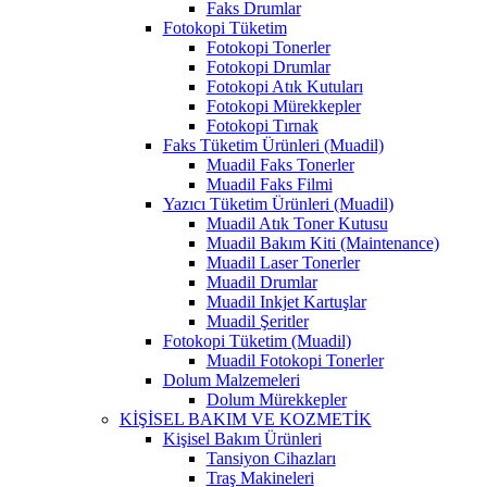
Faks Drumlar
Fotokopi Tüketim
Fotokopi Tonerler
Fotokopi Drumlar
Fotokopi Atık Kutuları
Fotokopi Mürekkepler
Fotokopi Tırnak
Faks Tüketim Ürünleri (Muadil)
Muadil Faks Tonerler
Muadil Faks Filmi
Yazıcı Tüketim Ürünleri (Muadil)
Muadil Atık Toner Kutusu
Muadil Bakım Kiti (Maintenance)
Muadil Laser Tonerler
Muadil Drumlar
Muadil Inkjet Kartuşlar
Muadil Şeritler
Fotokopi Tüketim (Muadil)
Muadil Fotokopi Tonerler
Dolum Malzemeleri
Dolum Mürekkepler
KİŞİSEL BAKIM VE KOZMETİK
Kişisel Bakım Ürünleri
Tansiyon Cihazları
Traş Makineleri