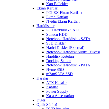
Kart Bellekler
Ekran Kartları
PCI-EX Ekran Kartları
Ekran Kartları
Nvidia Ekran Kartları
Harddiskler
PC Harddiski - SATA
Sunucu HDD
Notebook Harddiski - SATA
SSD Diskler
Harici Diskler (External)
Notebook Harddisk Sürücü Yuvası
Harddisk Kutuları
Docking Station
Notebook Harddiski - PATA
Nvme SSD
m2/mSATA SSD
Kasalar
ATX Kasalar
Kasalar
Power Supply
Kasa Aksesuarları
Diğer
Optik Sürücü
DVD Yazıcılar