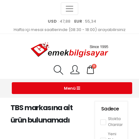
USD
: 47,88
EUR
: 55,34
Hafta içi mesai saatlerinde (08:30 - 18:00) arayabilirsiniz
0
Menü
TBS markasına ait
Sadece
ürün bulunamadı
Stokta
Olanlar
Yeni