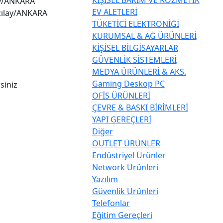
lay/ANKARA
EV ALETLERİ
ızılay/ANKARA
TÜKETİCİ ELEKTRONİĞİ
KURUMSAL & AĞ ÜRÜNLERİ
KİŞİSEL BİLGİSAYARLAR
GÜVENLİK SİSTEMLERİ
MEDYA ÜRÜNLERİ & AKS.
Gaming Deskop PC
siniz
OFİS ÜRÜNLERİ
ÇEVRE & BASKI BİRİMLERİ
YAPI GEREÇLERİ
Diğer
OUTLET ÜRÜNLER
Endüstriyel Ürünler
Network Ürünleri
Yazılım
Güvenlik Ürünleri
Telefonlar
Eğitim Gereçleri