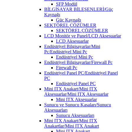
SFP Modül
BİLGİSAYAR BİLEŞENLERİ/Güç
Kaynağı
Güç Kaynağı
SEKTÖREL ÇÖZÜMLER
SEKTÖREL ÇÖZÜMLER
LCD Monitör ve Panel/LCD Aksesuarlar
LCD Aksesuarlar
Endüstriyel Bilgisayarlar/Mini
Pc/Endüstriyel Mini Pc
Endüstriyel Mini Pc
Endüstriyel Bilgisayarlar/Firewall Pc
Firewall Pc
Endüstriyel Panel PC/Endüstriyel Panel
PC
Endüstriyel Panel PC
Mini ITX Anakart/Mini ITX
Aksesuarlar/Mini ITX Aksesuarlar
Mini ITX Aksesuarlar
Sunucu ve Sunucu Kasaları/Sunucu
Aksesuarları
Sunucu Aksesuarları
Mini ITX Anakart/Mini ITX
Anakartlar/Mini ITX Anakart
Mini ITX Anakart