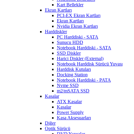
Kart Bellekler
Ekran Kartları
PCI-EX Ekran Kartları
Ekran Kartları
Nvidia Ekran Kartları
Harddiskler
PC Harddiski - SATA
Sunucu HDD
Notebook Harddiski - SATA
SSD Diskler
Harici Diskler (External)
Notebook Harddisk Sürücü Yuvası
Harddisk Kutuları
Docking Station
Notebook Harddiski - PATA
Nvme SSD
m2/mSATA SSD
Kasalar
ATX Kasalar
Kasalar
Power Supply
Kasa Aksesuarları
Diğer
Optik Sürücü
DVD Yazıcılar