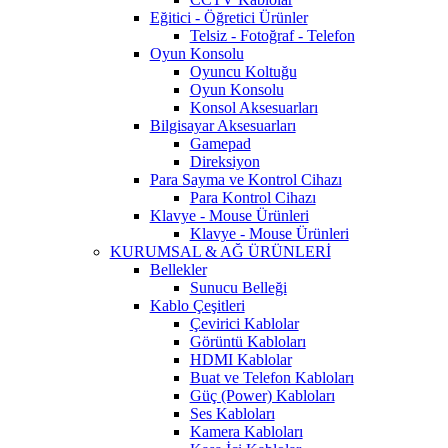
Eğitici - Öğretici Ürünler
Telsiz - Fotoğraf - Telefon
Oyun Konsolu
Oyuncu Koltuğu
Oyun Konsolu
Konsol Aksesuarları
Bilgisayar Aksesuarları
Gamepad
Direksiyon
Para Sayma ve Kontrol Cihazı
Para Kontrol Cihazı
Klavye - Mouse Ürünleri
Klavye - Mouse Ürünleri
KURUMSAL & AĞ ÜRÜNLERİ
Bellekler
Sunucu Belleği
Kablo Çeşitleri
Çevirici Kablolar
Görüntü Kabloları
HDMI Kablolar
Buat ve Telefon Kabloları
Güç (Power) Kabloları
Ses Kabloları
Kamera Kabloları