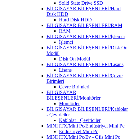
Solid State Drive SSD
BİLGİSAYAR BİLEŞENLERİ/Hard
Disk HDD
Hard Disk HDD
BİLGİSAYAR BİLEŞENLERİ/RAM
RAM
BİLGİSAYAR BİLEŞENLERİ/İşlemci
İşlemci
BİLGİSAYAR BİLEŞENLERİ/Disk On
Modül
Disk On Modül
BİLGİSAYAR BİLEŞENLERİ/Lisans
Lisans
BİLGİSAYAR BİLEŞENLERİ/Çevre
Birimleri
Çevre Birimleri
BİLGİSAYAR
BİLEŞENLERİ/Monitörler
Monitörler
BİLGİSAYAR BİLEŞENLERİ/Kablolar
- Çeviriciler
Kablolar - Çeviriciler
MINI ITX/Mini Pc/Endüstriyel Mini Pc
Endüstriyel Mini Pc
MINI ITX/Mini Pc/Ev - Ofis Mini Pc