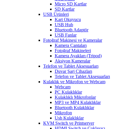
Micro SD Kartlar
SD Kartlar
USB Ürünleri
Kart Okuyucu
USB Hub
Bluetooth Adaptör
USB Fanlar
Fotoğraf Makinesi ve Kameralar
Kamera Çantaları
Fotoğraf Makineleri
Kamera Ayakları (Tripod)
Aksiyon Kameralar
Telefon ve Tablet Aksesuarları
Duvar Şarj Cihazları
Telefon ve Tablet Aksesuarları
Kulaklık ve Mikrofon ve Webcam
Webcam
PC Kulaklıklar
Kulaklıklı Mikrofonlar
MP3 ve MP4 Kulaklıklar
Bluetooth Kulaklıklar
Mikrofon
Usb Kulaklıklar
KVM Switch ve Printserver
HDMI Switch ve Çoklayıcı