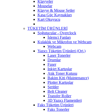
Klavyeler
Mouselar
Klavye & Mouse Setler
Kasa Güç Kaynakları
Kart Okuyucu
TÜKETİM ÜRÜNLERİ
Soğutucular - Overclock
İşlemci Fanları
Kulaklık ve Mikrofon ve Webcam
Webcam
Yazıcı Tüketim Ürünleri (Orj.)
Laser Tonerler
Drumlar
Fuser
Inkjet Kartuşlar
Atık Toner Kutusu
Bakim Kiti (Maintenance)
Plotter Kartuşlar
Şeritler
Belt Cleaner
Transfer Roller
3D Yazıcı Flamentleri
Faks Tüketim Ürünleri
Faks Tonerler