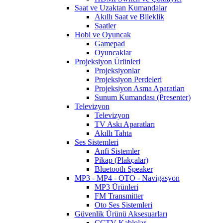
Saat ve Uzaktan Kumandalar
Akıllı Saat ve Bileklik
Saatler
Hobi ve Oyuncak
Gamepad
Oyuncaklar
Projeksiyon Ürünleri
Projeksiyonlar
Projeksiyon Perdeleri
Projeksiyon Asma Aparatları
Sunum Kumandası (Presenter)
Televizyon
Televizyon
TV Askı Aparatları
Akıllı Tahta
Ses Sistemleri
Anfi Sistemler
Pikap (Plakçalar)
Bluetooth Speaker
MP3 - MP4 - OTO - Navigasyon
MP3 Ürünleri
FM Transmitter
Oto Ses Sistemleri
Güvenlik Ürünü Aksesuarları
CCTV Kablolar