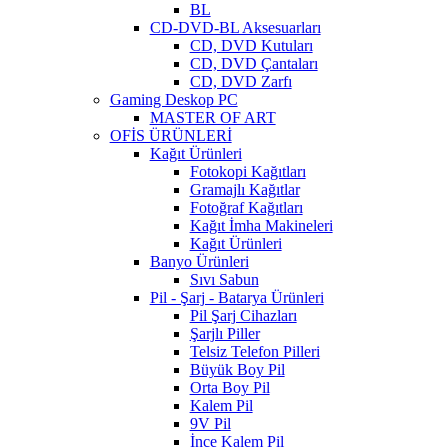
BL
CD-DVD-BL Aksesuarları
CD, DVD Kutuları
CD, DVD Çantaları
CD, DVD Zarfı
Gaming Deskop PC
MASTER OF ART
OFİS ÜRÜNLERİ
Kağıt Ürünleri
Fotokopi Kağıtları
Gramajlı Kağıtlar
Fotoğraf Kağıtları
Kağıt İmha Makineleri
Kağıt Ürünleri
Banyo Ürünleri
Sıvı Sabun
Pil - Şarj - Batarya Ürünleri
Pil Şarj Cihazları
Şarjlı Piller
Telsiz Telefon Pilleri
Büyük Boy Pil
Orta Boy Pil
Kalem Pil
9V Pil
İnce Kalem Pil