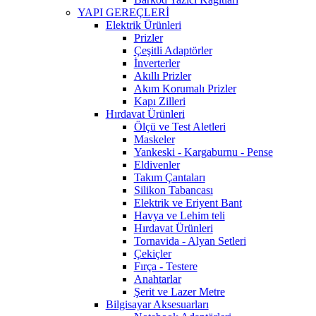
YAPI GEREÇLERİ
Elektrik Ürünleri
Prizler
Çeşitli Adaptörler
İnverterler
Akıllı Prizler
Akım Korumalı Prizler
Kapı Zilleri
Hırdavat Ürünleri
Ölçü ve Test Aletleri
Maskeler
Yankeski - Kargaburnu - Pense
Eldivenler
Takım Çantaları
Silikon Tabancası
Elektrik ve Eriyent Bant
Havya ve Lehim teli
Hırdavat Ürünleri
Tornavida - Alyan Setleri
Çekiçler
Fırça - Testere
Anahtarlar
Şerit ve Lazer Metre
Bilgisayar Aksesuarları