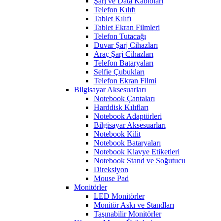
Şarj ve Data Kabloları
Telefon Kılıfı
Tablet Kılıfı
Tablet Ekran Filmleri
Telefon Tutacağı
Duvar Şarj Cihazları
Araç Şarj Cihazları
Telefon Bataryaları
Selfie Çubukları
Telefon Ekran Filmi
Bilgisayar Aksesuarları
Notebook Çantaları
Harddisk Kılıfları
Notebook Adaptörleri
Bilgisayar Aksesuarları
Notebook Kilit
Notebook Bataryaları
Notebook Klavye Etiketleri
Notebook Stand ve Soğutucu
Direksiyon
Mouse Pad
Monitörler
LED Monitörler
Monitör Askı ve Standları
Taşınabilir Monitörler