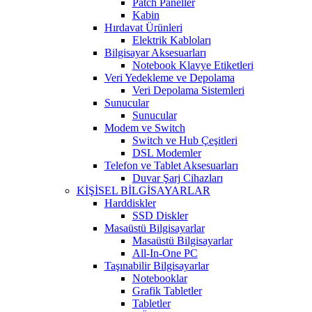
Patch Paneller
Kabin
Hırdavat Ürünleri
Elektrik Kabloları
Bilgisayar Aksesuarları
Notebook Klavye Etiketleri
Veri Yedekleme ve Depolama
Veri Depolama Sistemleri
Sunucular
Sunucular
Modem ve Switch
Switch ve Hub Çeşitleri
DSL Modemler
Telefon ve Tablet Aksesuarları
Duvar Şarj Cihazları
KİŞİSEL BİLGİSAYARLAR
Harddiskler
SSD Diskler
Masaüstü Bilgisayarlar
Masaüstü Bilgisayarlar
All-In-One PC
Taşınabilir Bilgisayarlar
Notebooklar
Grafik Tabletler
Tabletler