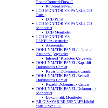
Router/Router&Firewall
Router&Firewall
LCD MONİTÖR VE PANEL/LCD
Panel
LCD Panel
LCD MONİTÖR VE PANEL/LCD
Monitörler
LCD Monitörler
LCD MONİTÖR VE
PANEL/Aksesuarlar
Aksesuarlar
DOKUNMATİK PANEL/Infrared /
Kızılötesi Çerçeveler
Infrared / Kızılötesi Çerçeveler
DOKUNMATİK PANEL/Kapasitif
Dokunmatik Camlar
Kapasitif Dokunmatik Camlar
DOKUNMATİK PANEL/Rezistif
Dokunmatik Camlar
Rezistif Dokunmatik Camlar
DOKUNMATİK PANEL/Dokunmatik
Monitörler
Dokunmatik Monitörler
BİLGİSAYAR BİLEŞENLERİ/Solid
State Drive SSD