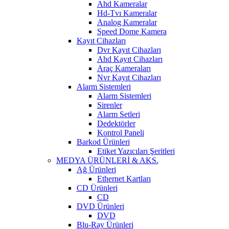
Ahd Kameralar
Hd-Tvı Kameralar
Analog Kameralar
Speed Dome Kamera
Kayıt Cihazları
Dvr Kayıt Cihazları
Ahd Kayıt Cihazları
Araç Kameraları
Nvr Kayıt Cihazları
Alarm Sistemleri
Alarm Sistemleri
Sirenler
Alarm Setleri
Dedektörler
Kontrol Paneli
Barkod Ürünleri
Etiket Yazıcıları Şeritleri
MEDYA ÜRÜNLERİ & AKS.
Ağ Ürünleri
Ethernet Kartları
CD Ürünleri
CD
DVD Ürünleri
DVD
Blu-Ray Ürünleri