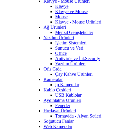
Klavye - Mouse Ürünleri
Klavye
Klavye ve Mouse
Mouse
Klavye - Mouse Ürünleri
Ağ Ürünleri
Menzil Genişleticiler
Yazılım Ürünleri
İşletim Sistemleri
Sunucu ve Veri
Office
Antivirüs ve İnt.Security
Yazılım Ürünleri
Ofis Gıda
Çay Kahve Ürünleri
Kameralar
Ip Kameralar
Kablo Çeşitleri
USB Kablolar
Aydınlatma Ürünleri
Fenerler
Hırdavat Ürünleri
Tornavida - Alyan Setleri
Soğutucu Fanlar
Web Kameralar