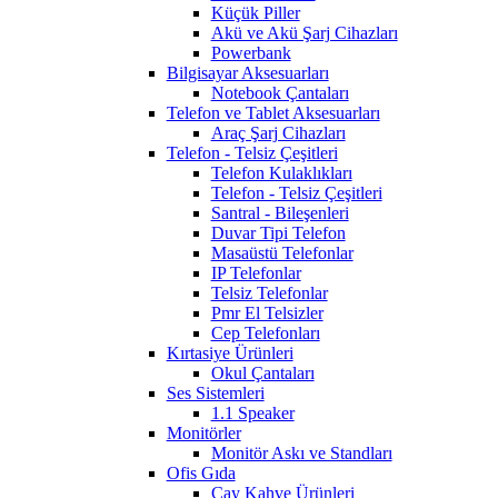
Küçük Piller
Akü ve Akü Şarj Cihazları
Powerbank
Bilgisayar Aksesuarları
Notebook Çantaları
Telefon ve Tablet Aksesuarları
Araç Şarj Cihazları
Telefon - Telsiz Çeşitleri
Telefon Kulaklıkları
Telefon - Telsiz Çeşitleri
Santral - Bileşenleri
Duvar Tipi Telefon
Masaüstü Telefonlar
IP Telefonlar
Telsiz Telefonlar
Pmr El Telsizler
Cep Telefonları
Kırtasiye Ürünleri
Okul Çantaları
Ses Sistemleri
1.1 Speaker
Monitörler
Monitör Askı ve Standları
Ofis Gıda
Çay Kahve Ürünleri