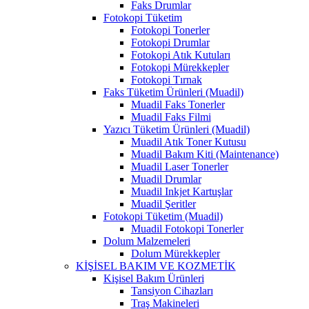
Faks Drumlar
Fotokopi Tüketim
Fotokopi Tonerler
Fotokopi Drumlar
Fotokopi Atık Kutuları
Fotokopi Mürekkepler
Fotokopi Tırnak
Faks Tüketim Ürünleri (Muadil)
Muadil Faks Tonerler
Muadil Faks Filmi
Yazıcı Tüketim Ürünleri (Muadil)
Muadil Atık Toner Kutusu
Muadil Bakım Kiti (Maintenance)
Muadil Laser Tonerler
Muadil Drumlar
Muadil Inkjet Kartuşlar
Muadil Şeritler
Fotokopi Tüketim (Muadil)
Muadil Fotokopi Tonerler
Dolum Malzemeleri
Dolum Mürekkepler
KİŞİSEL BAKIM VE KOZMETİK
Kişisel Bakım Ürünleri
Tansiyon Cihazları
Traş Makineleri