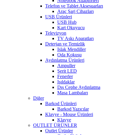
Notebook Adaptörleri
Telefon ve Tablet Aksesuarları
Araç Şarj Cihazları
USB Ürünleri
USB Hub
Kart Okuyucu
Televizyon
TV Askı Aparatları
Deterjan ve Temizlik
Islak Mendiller
Oda Kokusu
Aydınlatma Ürünleri
Ampuller
Şerit LED
Fenerler
Işıldaklar
Dış Cephe Aydınlatma
Masa Lambaları
Diğer
Barkod Ürünleri
Barkod Yazıcılar
Klavye - Mouse Ürünleri
Klavye
OUTLET ÜRÜNLER
Outlet Ürünler