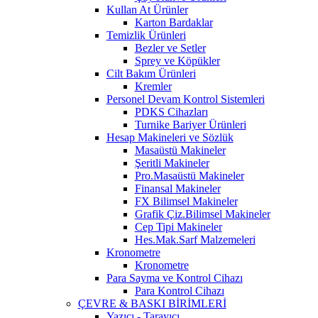
Kullan At Ürünler
Karton Bardaklar
Temizlik Ürünleri
Bezler ve Setler
Sprey ve Köpükler
Cilt Bakım Ürünleri
Kremler
Personel Devam Kontrol Sistemleri
PDKS Cihazları
Turnike Bariyer Ürünleri
Hesap Makineleri ve Sözlük
Masaüstü Makineler
Şeritli Makineler
Pro.Masaüstü Makineler
Finansal Makineler
FX Bilimsel Makineler
Grafik Çiz.Bilimsel Makineler
Cep Tipi Makineler
Hes.Mak.Sarf Malzemeleri
Kronometre
Kronometre
Para Sayma ve Kontrol Cihazı
Para Kontrol Cihazı
ÇEVRE & BASKI BİRİMLERİ
Yazıcı - Tarayıcı