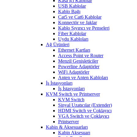
Kasa İçi Kablolar
USB Kablolar
Kablo Bağı
Cat5 ve Cat6 Kablolar
Konnectör ve Jaklar
Kablo Sıyırıcı ve Penseleri
Fiber Kablolar
Uydu Kabloları
Ağ Ürünleri
Ethernet Kartları
Access Point ve Router
Menzil Genişleticiler
Powerline Adaptörler
WiFi Adaptörler
Anten ve Anten Kabloları
İş İstasyonları
İş İstasyonları
KVM Switch ve Printserver
KVM Switch
Sinyal Uzatıcılar (Extender)
HDMI Switch ve Çoklayıcı
VGA Switch ve Çoklayıcı
Printserver
Kabin & Aksesuarları
Kabin Aksesuarı