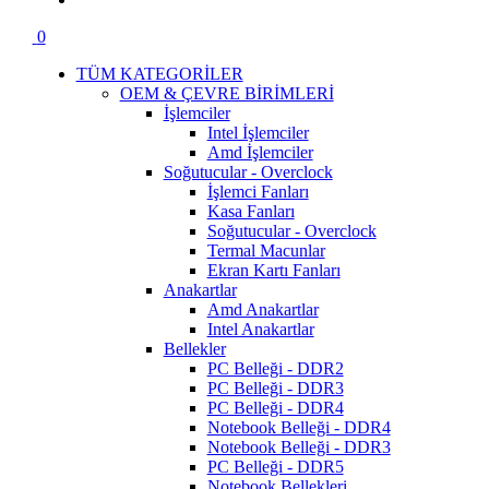
0
TÜM KATEGORİLER
OEM & ÇEVRE BİRİMLERİ
İşlemciler
Intel İşlemciler
Amd İşlemciler
Soğutucular - Overclock
İşlemci Fanları
Kasa Fanları
Soğutucular - Overclock
Termal Macunlar
Ekran Kartı Fanları
Anakartlar
Amd Anakartlar
Intel Anakartlar
Bellekler
PC Belleği - DDR2
PC Belleği - DDR3
PC Belleği - DDR4
Notebook Belleği - DDR4
Notebook Belleği - DDR3
PC Belleği - DDR5
Notebook Bellekleri