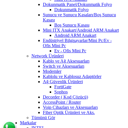
Dokunmatik Panel/Dokunmatik Folyo
Dokunmatik Folyo
Sunucu ve Sunucu Kasaları/Boş Sunucu
Kasası
Boş Sunucu Kasası
Mini ITX Anakart/Android ARM Anakart
Android ARM Anakart
Endüstriyel Bilgisayarlar/Mini Pc/Ev -
Ofis Mini Pc
Ev - Ofis Mini Pc
Network Ürünleri
Kablo ve Ağ Aksesuarları
Switch ve Aksesuarları
Modemler
Kablolu ve Kablosuz Adaptörler
Ağ Güvenlik Ürünleri
FortiGate
Sophos
Decorder ( Kod Çözücü)
AccessPoint / Router
Voip Cihazları ve Aksesuarları
Fiber Optik Ürünleri ve Aks.
Tümünü Gör
Markalar
INTEL