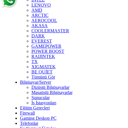
LENOVO
AMD
ARCTIC
AEROCOOL
AKASA
COOLERMASTER
DARK
EVEREST
GAMEPOWER
POWER BOOST
RAIJINTEK
TX
XIGMATEK
BE QUİET
Tümünü Gör
Bilgisayar/Server
Dizüstü Bilgisayarlar
Masaüstü Bilgisayarlar
Sunucular
İş İstasyonları
Eğitim Gereçleri
Firewall
Gaming Deskop PC
Telefonlar