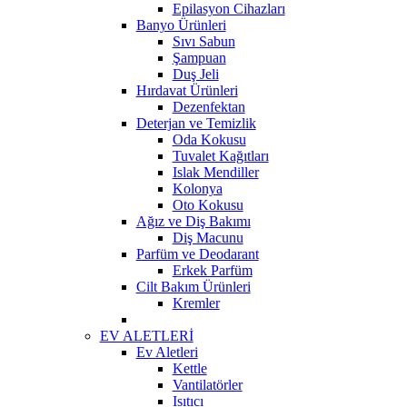
Epilasyon Cihazları
Banyo Ürünleri
Sıvı Sabun
Şampuan
Duş Jeli
Hırdavat Ürünleri
Dezenfektan
Deterjan ve Temizlik
Oda Kokusu
Tuvalet Kağıtları
Islak Mendiller
Kolonya
Oto Kokusu
Ağız ve Diş Bakımı
Diş Macunu
Parfüm ve Deodarant
Erkek Parfüm
Cilt Bakım Ürünleri
Kremler
EV ALETLERİ
Ev Aletleri
Kettle
Vantilatörler
Isıtıcı