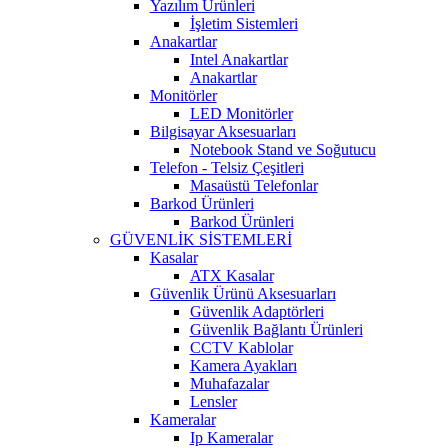
Yazılım Ürünleri
İşletim Sistemleri
Anakartlar
Intel Anakartlar
Anakartlar
Monitörler
LED Monitörler
Bilgisayar Aksesuarları
Notebook Stand ve Soğutucu
Telefon - Telsiz Çeşitleri
Masaüstü Telefonlar
Barkod Ürünleri
Barkod Ürünleri
GÜVENLİK SİSTEMLERİ
Kasalar
ATX Kasalar
Güvenlik Ürünü Aksesuarları
Güvenlik Adaptörleri
Güvenlik Bağlantı Ürünleri
CCTV Kablolar
Kamera Ayakları
Muhafazalar
Lensler
Kameralar
Ip Kameralar