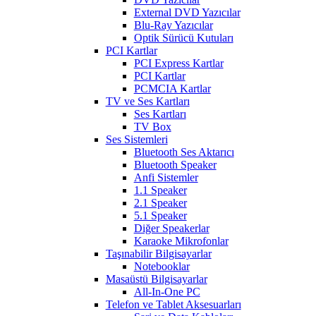
External DVD Yazıcılar
Blu-Ray Yazıcılar
Optik Sürücü Kutuları
PCI Kartlar
PCI Express Kartlar
PCI Kartlar
PCMCIA Kartlar
TV ve Ses Kartları
Ses Kartları
TV Box
Ses Sistemleri
Bluetooth Ses Aktarıcı
Bluetooth Speaker
Anfi Sistemler
1.1 Speaker
2.1 Speaker
5.1 Speaker
Diğer Speakerlar
Karaoke Mikrofonlar
Taşınabilir Bilgisayarlar
Notebooklar
Masaüstü Bilgisayarlar
All-In-One PC
Telefon ve Tablet Aksesuarları