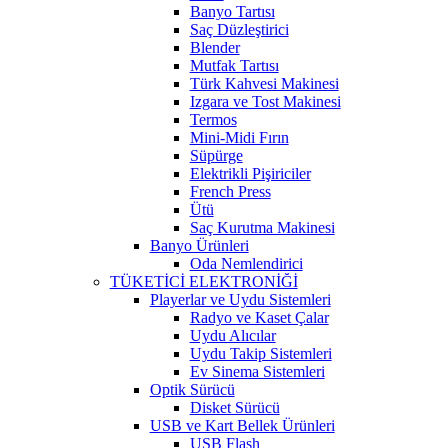
Banyo Tartısı
Saç Düzleştirici
Blender
Mutfak Tartısı
Türk Kahvesi Makinesi
Izgara ve Tost Makinesi
Termos
Mini-Midi Fırın
Süpürge
Elektrikli Pişiriciler
French Press
Ütü
Saç Kurutma Makinesi
Banyo Ürünleri
Oda Nemlendirici
TÜKETİCİ ELEKTRONİĞİ
Playerlar ve Uydu Sistemleri
Radyo ve Kaset Çalar
Uydu Alıcılar
Uydu Takip Sistemleri
Ev Sinema Sistemleri
Optik Sürücü
Disket Sürücü
USB ve Kart Bellek Ürünleri
USB Flash