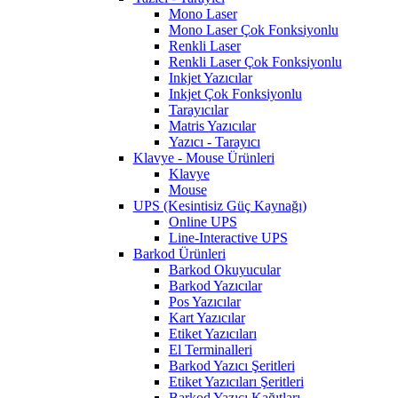
Mono Laser
Mono Laser Çok Fonksiyonlu
Renkli Laser
Renkli Laser Çok Fonksiyonlu
Inkjet Yazıcılar
Inkjet Çok Fonksiyonlu
Tarayıcılar
Matris Yazıcılar
Yazıcı - Tarayıcı
Klavye - Mouse Ürünleri
Klavye
Mouse
UPS (Kesintisiz Güç Kaynağı)
Online UPS
Line-Interactive UPS
Barkod Ürünleri
Barkod Okuyucular
Barkod Yazıcılar
Pos Yazıcılar
Kart Yazıcılar
Etiket Yazıcıları
El Terminalleri
Barkod Yazıcı Şeritleri
Etiket Yazıcıları Şeritleri
Barkod Yazıcı Kağıtları