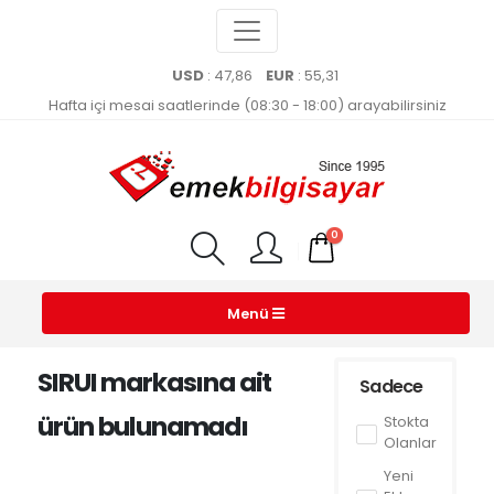
USD
: 47,86
EUR
: 55,31
Hafta içi mesai saatlerinde (08:30 - 18:00) arayabilirsiniz
0
Menü
SIRUI markasına ait
Sadece
ürün bulunamadı
Stokta
Olanlar
Yeni