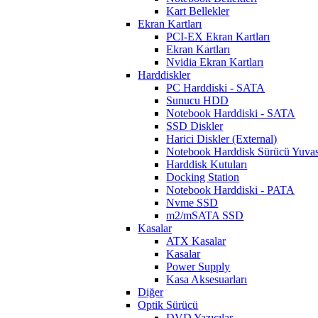
Kart Bellekler
Ekran Kartları
PCI-EX Ekran Kartları
Ekran Kartları
Nvidia Ekran Kartları
Harddiskler
PC Harddiski - SATA
Sunucu HDD
Notebook Harddiski - SATA
SSD Diskler
Harici Diskler (External)
Notebook Harddisk Sürücü Yuvas
Harddisk Kutuları
Docking Station
Notebook Harddiski - PATA
Nvme SSD
m2/mSATA SSD
Kasalar
ATX Kasalar
Kasalar
Power Supply
Kasa Aksesuarları
Diğer
Optik Sürücü
DVD Yazıcılar