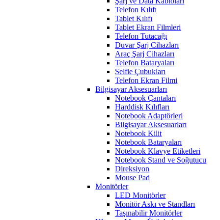
Şarj ve Data Kabloları
Telefon Kılıfı
Tablet Kılıfı
Tablet Ekran Filmleri
Telefon Tutacağı
Duvar Şarj Cihazları
Araç Şarj Cihazları
Telefon Bataryaları
Selfie Çubukları
Telefon Ekran Filmi
Bilgisayar Aksesuarları
Notebook Çantaları
Harddisk Kılıfları
Notebook Adaptörleri
Bilgisayar Aksesuarları
Notebook Kilit
Notebook Bataryaları
Notebook Klavye Etiketleri
Notebook Stand ve Soğutucu
Direksiyon
Mouse Pad
Monitörler
LED Monitörler
Monitör Askı ve Standları
Taşınabilir Monitörler