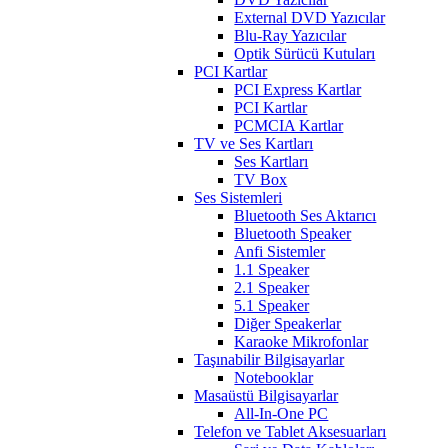
External DVD Yazıcılar
Blu-Ray Yazıcılar
Optik Sürücü Kutuları
PCI Kartlar
PCI Express Kartlar
PCI Kartlar
PCMCIA Kartlar
TV ve Ses Kartları
Ses Kartları
TV Box
Ses Sistemleri
Bluetooth Ses Aktarıcı
Bluetooth Speaker
Anfi Sistemler
1.1 Speaker
2.1 Speaker
5.1 Speaker
Diğer Speakerlar
Karaoke Mikrofonlar
Taşınabilir Bilgisayarlar
Notebooklar
Masaüstü Bilgisayarlar
All-In-One PC
Telefon ve Tablet Aksesuarları