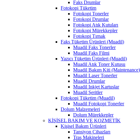
Faks Drumlar
Fotokopi Tüketim
Fotokopi Tonerler
Fotokopi Drumlar
Fotokopi Atık Kutuları
Fotokopi Mürekkepler
Fotokopi Tırnak
Faks Tüketim Ürünleri (Muadil)
Muadil Faks Tonerler
Muadil Faks Filmi
Yazıcı Tüketim Ürünleri (Muadil)
Muadil Atık Toner Kutusu
Muadil Bakım Kiti (Maintenance
Muadil Laser Tonerler
Muadil Drumlar
Muadil Inkjet Kartuşlar
Muadil Şeritler
Fotokopi Tüketim (Muadil)
Muadil Fotokopi Tonerler
Dolum Malzemeleri
Dolum Mürekkepler
KİŞİSEL BAKIM VE KOZMETİK
Kişisel Bakım Ürünleri
Tansiyon Cihazları
Traş Makineleri