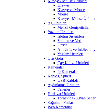
Klavye - Mouse Ürünleri
Klavye
Klavye ve Mouse
Mouse
Klavye - Mouse Ürünleri
Ağ Ürünleri
Menzil Genişleticiler
Yazılım Ürünleri
İşletim Sistemleri
Sunucu ve Veri
Office
Antivirüs ve İnt.Security
Yazılım Ürünleri
Ofis Gıda
Çay Kahve Ürünleri
Kameralar
Ip Kameralar
Kablo Çeşitleri
USB Kablolar
Aydınlatma Ürünleri
Fenerler
Hırdavat Ürünleri
Tornavida - Alyan Setleri
Soğutucu Fanlar
Web Kameralar