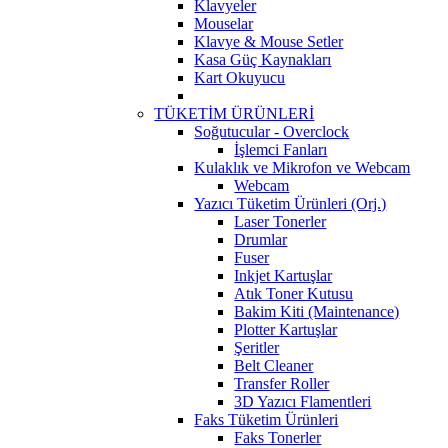
Klavyeler
Mouselar
Klavye & Mouse Setler
Kasa Güç Kaynakları
Kart Okuyucu
TÜKETİM ÜRÜNLERİ
Soğutucular - Overclock
İşlemci Fanları
Kulaklık ve Mikrofon ve Webcam
Webcam
Yazıcı Tüketim Ürünleri (Orj.)
Laser Tonerler
Drumlar
Fuser
Inkjet Kartuşlar
Atık Toner Kutusu
Bakim Kiti (Maintenance)
Plotter Kartuşlar
Şeritler
Belt Cleaner
Transfer Roller
3D Yazıcı Flamentleri
Faks Tüketim Ürünleri
Faks Tonerler