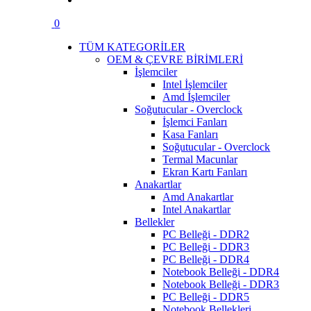
0
TÜM KATEGORİLER
OEM & ÇEVRE BİRİMLERİ
İşlemciler
Intel İşlemciler
Amd İşlemciler
Soğutucular - Overclock
İşlemci Fanları
Kasa Fanları
Soğutucular - Overclock
Termal Macunlar
Ekran Kartı Fanları
Anakartlar
Amd Anakartlar
Intel Anakartlar
Bellekler
PC Belleği - DDR2
PC Belleği - DDR3
PC Belleği - DDR4
Notebook Belleği - DDR4
Notebook Belleği - DDR3
PC Belleği - DDR5
Notebook Bellekleri