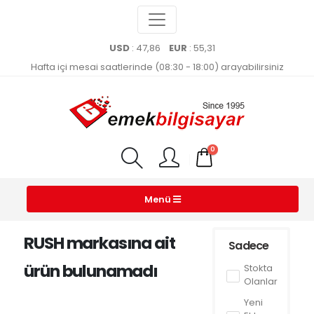
USD
: 47,86
EUR
: 55,31
Hafta içi mesai saatlerinde (08:30 - 18:00) arayabilirsiniz
0
Menü
RUSH markasına ait
Sadece
ürün bulunamadı
Stokta
Olanlar
Yeni