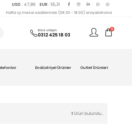
USD
: 47,86
EUR
: 55,31
Hafta içi mesai saatlerinde (08:30 - 18:00) arayabilirsiniz
0
Bize ulaşın
0312 425 18 03
elefonlar
Endüstriyel Ürünler
Outlet Ürünleri
1
Ürün bulundu...