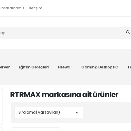
umaralarımız
İletişim
erver
Eğitim Gereçleri
Firewall
Gaming Deskop PC
T
RTRMAX markasına ait ürünler