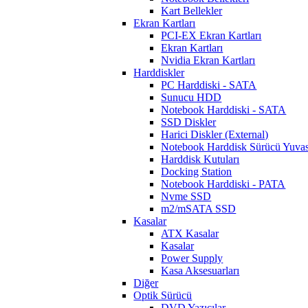
Kart Bellekler
Ekran Kartları
PCI-EX Ekran Kartları
Ekran Kartları
Nvidia Ekran Kartları
Harddiskler
PC Harddiski - SATA
Sunucu HDD
Notebook Harddiski - SATA
SSD Diskler
Harici Diskler (External)
Notebook Harddisk Sürücü Yuvas
Harddisk Kutuları
Docking Station
Notebook Harddiski - PATA
Nvme SSD
m2/mSATA SSD
Kasalar
ATX Kasalar
Kasalar
Power Supply
Kasa Aksesuarları
Diğer
Optik Sürücü
DVD Yazıcılar