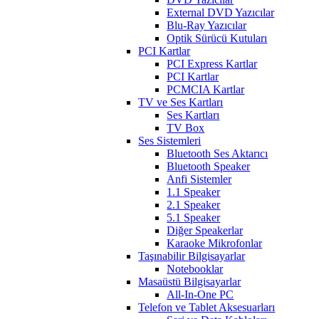
External DVD Yazıcılar
Blu-Ray Yazıcılar
Optik Sürücü Kutuları
PCI Kartlar
PCI Express Kartlar
PCI Kartlar
PCMCIA Kartlar
TV ve Ses Kartları
Ses Kartları
TV Box
Ses Sistemleri
Bluetooth Ses Aktarıcı
Bluetooth Speaker
Anfi Sistemler
1.1 Speaker
2.1 Speaker
5.1 Speaker
Diğer Speakerlar
Karaoke Mikrofonlar
Taşınabilir Bilgisayarlar
Notebooklar
Masaüstü Bilgisayarlar
All-In-One PC
Telefon ve Tablet Aksesuarları