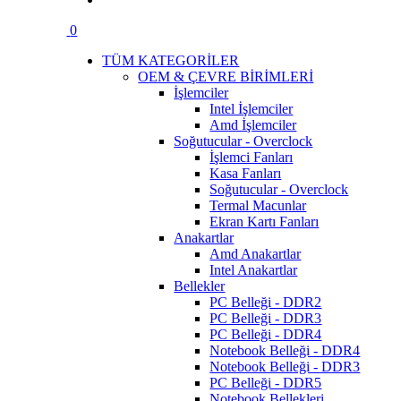
0
TÜM KATEGORİLER
OEM & ÇEVRE BİRİMLERİ
İşlemciler
Intel İşlemciler
Amd İşlemciler
Soğutucular - Overclock
İşlemci Fanları
Kasa Fanları
Soğutucular - Overclock
Termal Macunlar
Ekran Kartı Fanları
Anakartlar
Amd Anakartlar
Intel Anakartlar
Bellekler
PC Belleği - DDR2
PC Belleği - DDR3
PC Belleği - DDR4
Notebook Belleği - DDR4
Notebook Belleği - DDR3
PC Belleği - DDR5
Notebook Bellekleri