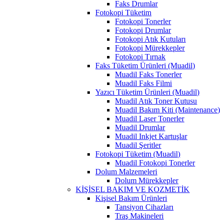
Faks Drumlar
Fotokopi Tüketim
Fotokopi Tonerler
Fotokopi Drumlar
Fotokopi Atık Kutuları
Fotokopi Mürekkepler
Fotokopi Tırnak
Faks Tüketim Ürünleri (Muadil)
Muadil Faks Tonerler
Muadil Faks Filmi
Yazıcı Tüketim Ürünleri (Muadil)
Muadil Atık Toner Kutusu
Muadil Bakım Kiti (Maintenance
Muadil Laser Tonerler
Muadil Drumlar
Muadil Inkjet Kartuşlar
Muadil Şeritler
Fotokopi Tüketim (Muadil)
Muadil Fotokopi Tonerler
Dolum Malzemeleri
Dolum Mürekkepler
KİŞİSEL BAKIM VE KOZMETİK
Kişisel Bakım Ürünleri
Tansiyon Cihazları
Traş Makineleri