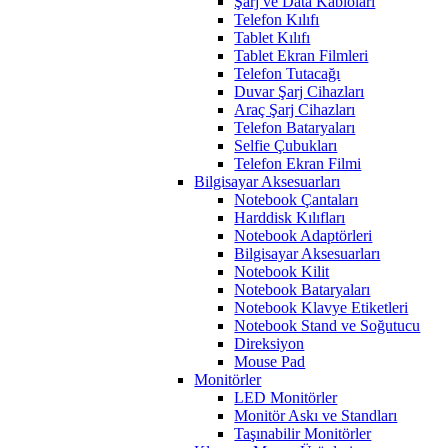
Şarj ve Data Kabloları
Telefon Kılıfı
Tablet Kılıfı
Tablet Ekran Filmleri
Telefon Tutacağı
Duvar Şarj Cihazları
Araç Şarj Cihazları
Telefon Bataryaları
Selfie Çubukları
Telefon Ekran Filmi
Bilgisayar Aksesuarları
Notebook Çantaları
Harddisk Kılıfları
Notebook Adaptörleri
Bilgisayar Aksesuarları
Notebook Kilit
Notebook Bataryaları
Notebook Klavye Etiketleri
Notebook Stand ve Soğutucu
Direksiyon
Mouse Pad
Monitörler
LED Monitörler
Monitör Askı ve Standları
Taşınabilir Monitörler