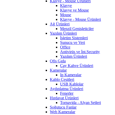
Klavye - Mouse Ürünleri
Klavye
Klavye ve Mouse
Mouse
Klavye - Mouse Ürünleri
Ağ Ürünleri
Menzil Genişleticiler
Yazılım Ürünleri
İşletim Sistemleri
Sunucu ve Veri
Office
Antivirüs ve İnt.Security
Yazılım Ürünleri
Ofis Gıda
Çay Kahve Ürünleri
Kameralar
Ip Kameralar
Kablo Çeşitleri
USB Kablolar
Aydınlatma Ürünleri
Fenerler
Hırdavat Ürünleri
Tornavida - Alyan Setleri
Soğutucu Fanlar
Web Kameralar