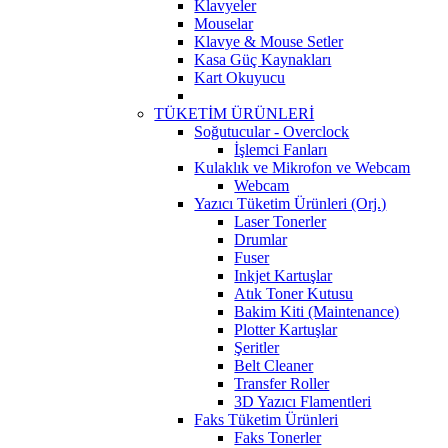
Klavyeler
Mouselar
Klavye & Mouse Setler
Kasa Güç Kaynakları
Kart Okuyucu
TÜKETİM ÜRÜNLERİ
Soğutucular - Overclock
İşlemci Fanları
Kulaklık ve Mikrofon ve Webcam
Webcam
Yazıcı Tüketim Ürünleri (Orj.)
Laser Tonerler
Drumlar
Fuser
Inkjet Kartuşlar
Atık Toner Kutusu
Bakim Kiti (Maintenance)
Plotter Kartuşlar
Şeritler
Belt Cleaner
Transfer Roller
3D Yazıcı Flamentleri
Faks Tüketim Ürünleri
Faks Tonerler