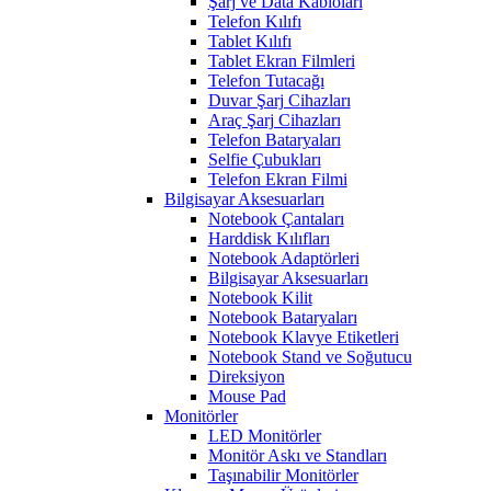
Şarj ve Data Kabloları
Telefon Kılıfı
Tablet Kılıfı
Tablet Ekran Filmleri
Telefon Tutacağı
Duvar Şarj Cihazları
Araç Şarj Cihazları
Telefon Bataryaları
Selfie Çubukları
Telefon Ekran Filmi
Bilgisayar Aksesuarları
Notebook Çantaları
Harddisk Kılıfları
Notebook Adaptörleri
Bilgisayar Aksesuarları
Notebook Kilit
Notebook Bataryaları
Notebook Klavye Etiketleri
Notebook Stand ve Soğutucu
Direksiyon
Mouse Pad
Monitörler
LED Monitörler
Monitör Askı ve Standları
Taşınabilir Monitörler