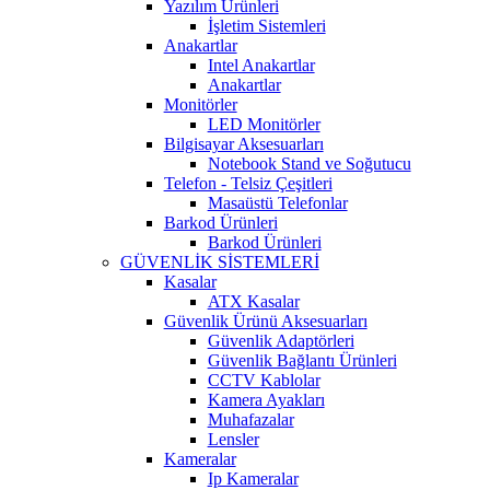
Yazılım Ürünleri
İşletim Sistemleri
Anakartlar
Intel Anakartlar
Anakartlar
Monitörler
LED Monitörler
Bilgisayar Aksesuarları
Notebook Stand ve Soğutucu
Telefon - Telsiz Çeşitleri
Masaüstü Telefonlar
Barkod Ürünleri
Barkod Ürünleri
GÜVENLİK SİSTEMLERİ
Kasalar
ATX Kasalar
Güvenlik Ürünü Aksesuarları
Güvenlik Adaptörleri
Güvenlik Bağlantı Ürünleri
CCTV Kablolar
Kamera Ayakları
Muhafazalar
Lensler
Kameralar
Ip Kameralar