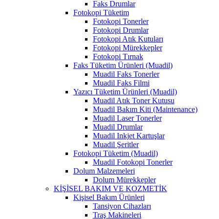
Faks Drumlar
Fotokopi Tüketim
Fotokopi Tonerler
Fotokopi Drumlar
Fotokopi Atık Kutuları
Fotokopi Mürekkepler
Fotokopi Tırnak
Faks Tüketim Ürünleri (Muadil)
Muadil Faks Tonerler
Muadil Faks Filmi
Yazıcı Tüketim Ürünleri (Muadil)
Muadil Atık Toner Kutusu
Muadil Bakım Kiti (Maintenance)
Muadil Laser Tonerler
Muadil Drumlar
Muadil Inkjet Kartuşlar
Muadil Şeritler
Fotokopi Tüketim (Muadil)
Muadil Fotokopi Tonerler
Dolum Malzemeleri
Dolum Mürekkepler
KİŞİSEL BAKIM VE KOZMETİK
Kişisel Bakım Ürünleri
Tansiyon Cihazları
Traş Makineleri