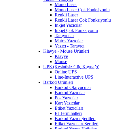
Mono Laser
Mono Laser Çok Fonksiyonlu
Renkli Laser
Renkli Laser Çok Fonksiyonlu
Inkjet Yazıcılar
Inkjet Çok Fonksiyonlu
Tarayıcılar
Matris Yazıcılar
Yazıcı - Tarayıcı
Klavye - Mouse Ürünleri
Klavye
Mouse
UPS (Kesintisiz Güç Kaynağı)
Online UPS
Line-Interactive UPS
Barkod Ürünleri
Barkod Okuyucular
Barkod Yazıcılar
Pos Yazıcılar
Kart Yazıcılar
Etiket Yazıcıları
El Terminalleri
Barkod Yazıcı Şeritleri
Etiket Yazıcıları Şeritleri
Barkod Yazıcı Kağıtları