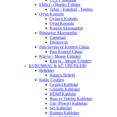
Eğitici - Öğretici Ürünler
Telsiz - Fotoğraf - Telefon
Oyun Konsolu
Oyuncu Koltuğu
Oyun Konsolu
Konsol Aksesuarları
Bilgisayar Aksesuarları
Gamepad
Direksiyon
Para Sayma ve Kontrol Cihazı
Para Kontrol Cihazı
Klavye - Mouse Ürünleri
Klavye - Mouse Ürünleri
KURUMSAL & AĞ ÜRÜNLERİ
Bellekler
Sunucu Belleği
Kablo Çeşitleri
Çevirici Kablolar
Görüntü Kabloları
HDMI Kablolar
Buat ve Telefon Kabloları
Güç (Power) Kabloları
Ses Kabloları
Kamera Kabloları