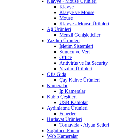
Klavye - Mouse Ürünleri
Klavye
Klavye ve Mouse
Mouse
Klavye - Mouse Ürünleri
Ağ Ürünleri
Menzil Genişleticiler
Yazılım Ürünleri
İşletim Sistemleri
Sunucu ve Veri
Office
Antivirüs ve İnt.Security
Yazılım Ürünleri
Ofis Gıda
Çay Kahve Ürünleri
Kameralar
Ip Kameralar
Kablo Çeşitleri
USB Kablolar
Aydınlatma Ürünleri
Fenerler
Hırdavat Ürünleri
Tornavida - Alyan Setleri
Soğutucu Fanlar
Web Kameralar