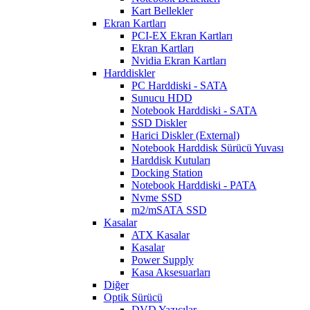
Kart Bellekler
Ekran Kartları
PCI-EX Ekran Kartları
Ekran Kartları
Nvidia Ekran Kartları
Harddiskler
PC Harddiski - SATA
Sunucu HDD
Notebook Harddiski - SATA
SSD Diskler
Harici Diskler (External)
Notebook Harddisk Sürücü Yuvası
Harddisk Kutuları
Docking Station
Notebook Harddiski - PATA
Nvme SSD
m2/mSATA SSD
Kasalar
ATX Kasalar
Kasalar
Power Supply
Kasa Aksesuarları
Diğer
Optik Sürücü
DVD Yazıcılar