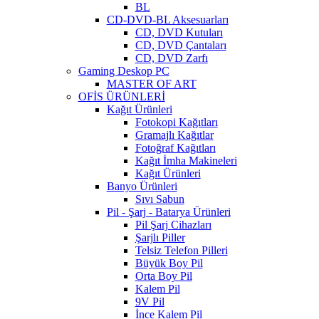
BL
CD-DVD-BL Aksesuarları
CD, DVD Kutuları
CD, DVD Çantaları
CD, DVD Zarfı
Gaming Deskop PC
MASTER OF ART
OFİS ÜRÜNLERİ
Kağıt Ürünleri
Fotokopi Kağıtları
Gramajlı Kağıtlar
Fotoğraf Kağıtları
Kağıt İmha Makineleri
Kağıt Ürünleri
Banyo Ürünleri
Sıvı Sabun
Pil - Şarj - Batarya Ürünleri
Pil Şarj Cihazları
Şarjlı Piller
Telsiz Telefon Pilleri
Büyük Boy Pil
Orta Boy Pil
Kalem Pil
9V Pil
İnce Kalem Pil