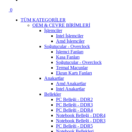
0
TÜM KATEGORİLER
OEM & ÇEVRE BİRİMLERİ
İşlemciler
Intel İşlemciler
Amd İşlemciler
Soğutucular - Overclock
İşlemci Fanları
Kasa Fanları
Soğutucular - Overclock
Termal Macunlar
Ekran Kartı Fanları
Anakartlar
Amd Anakartlar
Intel Anakartlar
Bellekler
PC Belleği - DDR2
PC Belleği - DDR3
PC Belleği - DDR4
Notebook Belleği - DDR4
Notebook Belleği - DDR3
PC Belleği - DDR5
Notebook Bellekleri