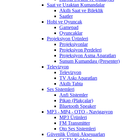
Saat ve Uzaktan Kumandalar
Akıllı Saat ve Bileklik
Saatler
Hobi ve Oyuncak
Gamepad
Oyuncaklar
Projeksiyon Ürünleri
Projeksiyonlar
Projeksiyon Perdeleri
Projeksiyon Asma Aparatları
Sunum Kumandası (Presenter)
Televizyon
Televizyon
TV Askı Aparatları
Akıllı Tahta
Ses Sistemleri
Anfi Sistemler
Pikap (Plakçalar)
Bluetooth Speaker
MP3 - MP4 - OTO - Navigasyon
MP3 Ürünleri
FM Transmitter
Oto Ses Sistemleri
Güvenlik Ürünü Aksesuarları
CCTV Kablolar