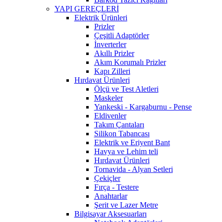
YAPI GEREÇLERİ
Elektrik Ürünleri
Prizler
Çeşitli Adaptörler
İnverterler
Akıllı Prizler
Akım Korumalı Prizler
Kapı Zilleri
Hırdavat Ürünleri
Ölçü ve Test Aletleri
Maskeler
Yankeski - Kargaburnu - Pense
Eldivenler
Takım Çantaları
Silikon Tabancası
Elektrik ve Eriyent Bant
Havya ve Lehim teli
Hırdavat Ürünleri
Tornavida - Alyan Setleri
Çekiçler
Fırça - Testere
Anahtarlar
Şerit ve Lazer Metre
Bilgisayar Aksesuarları