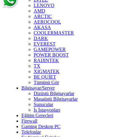
LENOVO
AMD
ARCTIC
AEROCOOL
AKASA
COOLERMASTER
DARK
EVEREST
GAMEPOWER
POWER BOOST
RAIJINTEK
TX
XIGMATEK
BE QUİET
Tümünü Gör
Bilgisayar/Server
Dizüstü Bilgisayarlar
Masaüstü Bilgisayarlar
Sunucular
İş İstasyonları
Eğitim Gereçleri
Firewall
Gaming Deskop PC
Telefonlar