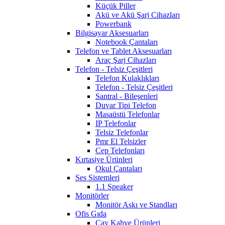
Küçük Piller
Akü ve Akü Şarj Cihazları
Powerbank
Bilgisayar Aksesuarları
Notebook Çantaları
Telefon ve Tablet Aksesuarları
Araç Şarj Cihazları
Telefon - Telsiz Çeşitleri
Telefon Kulaklıkları
Telefon - Telsiz Çeşitleri
Santral - Bileşenleri
Duvar Tipi Telefon
Masaüstü Telefonlar
IP Telefonlar
Telsiz Telefonlar
Pmr El Telsizler
Cep Telefonları
Kırtasiye Ürünleri
Okul Çantaları
Ses Sistemleri
1.1 Speaker
Monitörler
Monitör Askı ve Standları
Ofis Gıda
Çay Kahve Ürünleri