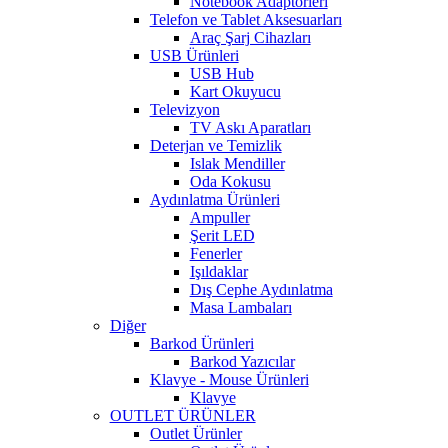
Notebook Adaptörleri
Telefon ve Tablet Aksesuarları
Araç Şarj Cihazları
USB Ürünleri
USB Hub
Kart Okuyucu
Televizyon
TV Askı Aparatları
Deterjan ve Temizlik
Islak Mendiller
Oda Kokusu
Aydınlatma Ürünleri
Ampuller
Şerit LED
Fenerler
Işıldaklar
Dış Cephe Aydınlatma
Masa Lambaları
Diğer
Barkod Ürünleri
Barkod Yazıcılar
Klavye - Mouse Ürünleri
Klavye
OUTLET ÜRÜNLER
Outlet Ürünler