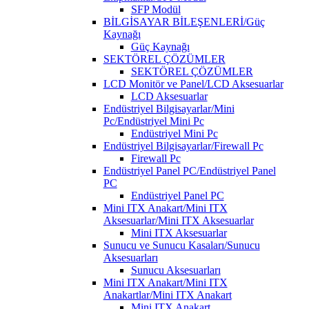
SFP Modül
BİLGİSAYAR BİLEŞENLERİ/Güç
Kaynağı
Güç Kaynağı
SEKTÖREL ÇÖZÜMLER
SEKTÖREL ÇÖZÜMLER
LCD Monitör ve Panel/LCD Aksesuarlar
LCD Aksesuarlar
Endüstriyel Bilgisayarlar/Mini
Pc/Endüstriyel Mini Pc
Endüstriyel Mini Pc
Endüstriyel Bilgisayarlar/Firewall Pc
Firewall Pc
Endüstriyel Panel PC/Endüstriyel Panel
PC
Endüstriyel Panel PC
Mini ITX Anakart/Mini ITX
Aksesuarlar/Mini ITX Aksesuarlar
Mini ITX Aksesuarlar
Sunucu ve Sunucu Kasaları/Sunucu
Aksesuarları
Sunucu Aksesuarları
Mini ITX Anakart/Mini ITX
Anakartlar/Mini ITX Anakart
Mini ITX Anakart