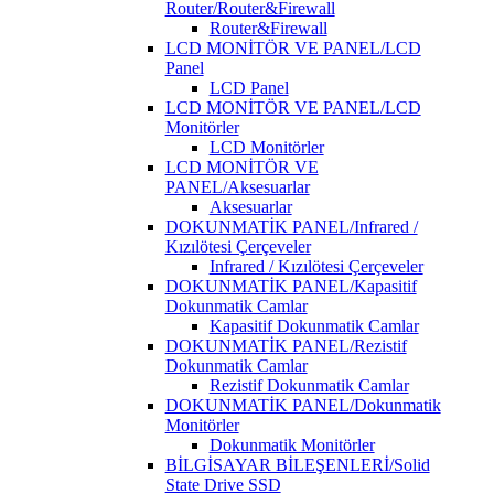
Router/Router&Firewall
Router&Firewall
LCD MONİTÖR VE PANEL/LCD
Panel
LCD Panel
LCD MONİTÖR VE PANEL/LCD
Monitörler
LCD Monitörler
LCD MONİTÖR VE
PANEL/Aksesuarlar
Aksesuarlar
DOKUNMATİK PANEL/Infrared /
Kızılötesi Çerçeveler
Infrared / Kızılötesi Çerçeveler
DOKUNMATİK PANEL/Kapasitif
Dokunmatik Camlar
Kapasitif Dokunmatik Camlar
DOKUNMATİK PANEL/Rezistif
Dokunmatik Camlar
Rezistif Dokunmatik Camlar
DOKUNMATİK PANEL/Dokunmatik
Monitörler
Dokunmatik Monitörler
BİLGİSAYAR BİLEŞENLERİ/Solid
State Drive SSD