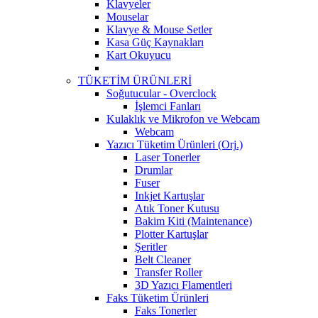
Klavyeler
Mouselar
Klavye & Mouse Setler
Kasa Güç Kaynakları
Kart Okuyucu
TÜKETİM ÜRÜNLERİ
Soğutucular - Overclock
İşlemci Fanları
Kulaklık ve Mikrofon ve Webcam
Webcam
Yazıcı Tüketim Ürünleri (Orj.)
Laser Tonerler
Drumlar
Fuser
Inkjet Kartuşlar
Atık Toner Kutusu
Bakim Kiti (Maintenance)
Plotter Kartuşlar
Şeritler
Belt Cleaner
Transfer Roller
3D Yazıcı Flamentleri
Faks Tüketim Ürünleri
Faks Tonerler