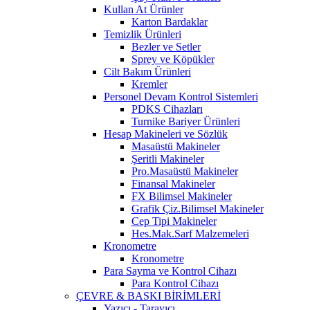
Kullan At Ürünler
Karton Bardaklar
Temizlik Ürünleri
Bezler ve Setler
Sprey ve Köpükler
Cilt Bakım Ürünleri
Kremler
Personel Devam Kontrol Sistemleri
PDKS Cihazları
Turnike Bariyer Ürünleri
Hesap Makineleri ve Sözlük
Masaüstü Makineler
Şeritli Makineler
Pro.Masaüstü Makineler
Finansal Makineler
FX Bilimsel Makineler
Grafik Çiz.Bilimsel Makineler
Cep Tipi Makineler
Hes.Mak.Sarf Malzemeleri
Kronometre
Kronometre
Para Sayma ve Kontrol Cihazı
Para Kontrol Cihazı
ÇEVRE & BASKI BİRİMLERİ
Yazıcı - Tarayıcı