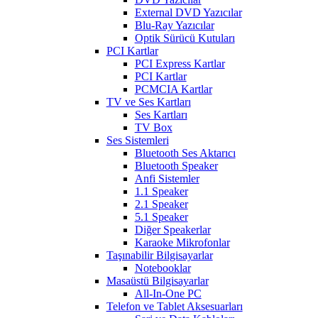
External DVD Yazıcılar
Blu-Ray Yazıcılar
Optik Sürücü Kutuları
PCI Kartlar
PCI Express Kartlar
PCI Kartlar
PCMCIA Kartlar
TV ve Ses Kartları
Ses Kartları
TV Box
Ses Sistemleri
Bluetooth Ses Aktarıcı
Bluetooth Speaker
Anfi Sistemler
1.1 Speaker
2.1 Speaker
5.1 Speaker
Diğer Speakerlar
Karaoke Mikrofonlar
Taşınabilir Bilgisayarlar
Notebooklar
Masaüstü Bilgisayarlar
All-In-One PC
Telefon ve Tablet Aksesuarları