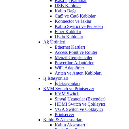
Kasa İçi Kablolar
USB Kablolar
Kablo Bağı
Cat5 ve Cat6 Kablolar
Konnectör ve Jaklar
Kablo Sıyırıcı ve Penseleri
Fiber Kablolar
Uydu Kabloları
Ağ Ürünleri
Ethernet Kartları
Access Point ve Router
Menzil Genişleticiler
Powerline Adaptörler
WiFi Adaptörler
Anten ve Anten Kabloları
İş İstasyonları
İş İstasyonları
KVM Switch ve Printserver
KVM Switch
Sinyal Uzatıcılar (Extender)
HDMI Switch ve Çoklayıcı
VGA Switch ve Çoklayıcı
Printserver
Kabin & Aksesuarları
Kabin Aksesuarı