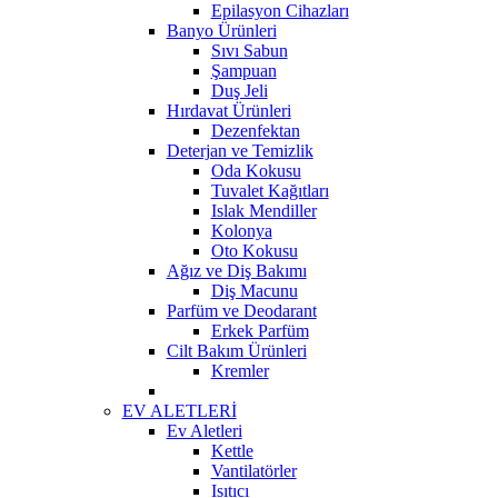
Epilasyon Cihazları
Banyo Ürünleri
Sıvı Sabun
Şampuan
Duş Jeli
Hırdavat Ürünleri
Dezenfektan
Deterjan ve Temizlik
Oda Kokusu
Tuvalet Kağıtları
Islak Mendiller
Kolonya
Oto Kokusu
Ağız ve Diş Bakımı
Diş Macunu
Parfüm ve Deodarant
Erkek Parfüm
Cilt Bakım Ürünleri
Kremler
EV ALETLERİ
Ev Aletleri
Kettle
Vantilatörler
Isıtıcı