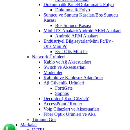
Dokunmatik Panel/Dokunmatik Folyo
Dokunmatik Folyo
Sunucu ve Sunucu Kasaları/Boş Sunucu
Kasası
Boş Sunucu Kasası
Mini ITX Anakart/Android ARM Anakart
Android ARM Anakart
Endüstriyel Bilgisayarlar/Mini Pc/Ev -
Ofis Mini Pc
Ev - Ofis Mini Pc
Network Ürünleri
Kablo ve Ağ Aksesuarları
Switch ve Aksesuarları
Modemler
Kablolu ve Kablosuz Adaptörler
Ağ Güvenlik Ürünleri
FortiGate
Sophos
Decorder ( Kod Çözücü)
AccessPoint / Router
Voip Cihazları ve Aksesuarları
Fiber Optik Ürünleri ve Aks.
Tümünü Gör
Markalar
INTEL