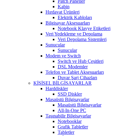
Patch Paneller
Kabin
Hırdavat Ürünleri
Elektrik Kabloları
Bilgisayar Aksesuarları
Notebook Klavye Etiketleri
Veri Yedekleme ve Depolama
Veri Depolama Sistemleri
Sunucular
Sunucular
Modem ve Switch
Switch ve Hub Çeşitleri
DSL Modemler
Telefon ve Tablet Aksesuarları
Duvar Şarj Cihazları
KİŞİSEL BİLGİSAYARLAR
Harddiskler
SSD Diskler
Masaüstü Bilgisayarlar
Masaüstü Bilgisayarlar
All-In-One PC
Taşınabilir Bilgisayarlar
Notebooklar
Grafik Tabletler
Tabletler