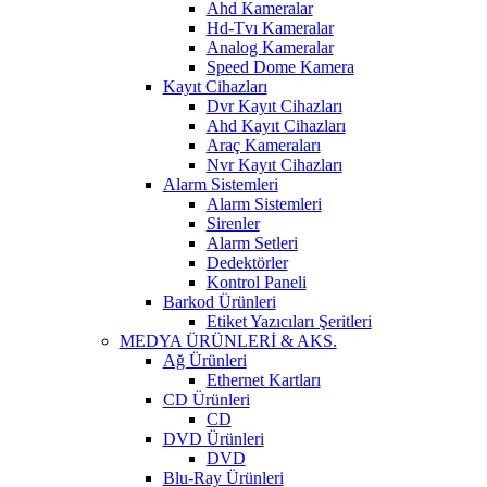
Ahd Kameralar
Hd-Tvı Kameralar
Analog Kameralar
Speed Dome Kamera
Kayıt Cihazları
Dvr Kayıt Cihazları
Ahd Kayıt Cihazları
Araç Kameraları
Nvr Kayıt Cihazları
Alarm Sistemleri
Alarm Sistemleri
Sirenler
Alarm Setleri
Dedektörler
Kontrol Paneli
Barkod Ürünleri
Etiket Yazıcıları Şeritleri
MEDYA ÜRÜNLERİ & AKS.
Ağ Ürünleri
Ethernet Kartları
CD Ürünleri
CD
DVD Ürünleri
DVD
Blu-Ray Ürünleri