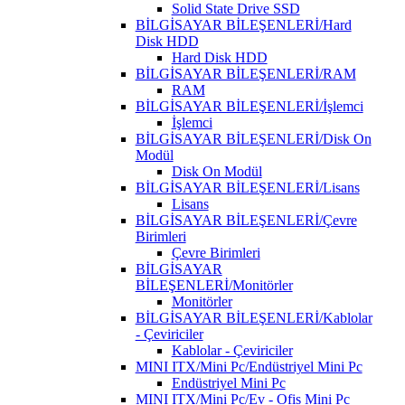
Solid State Drive SSD
BİLGİSAYAR BİLEŞENLERİ/Hard
Disk HDD
Hard Disk HDD
BİLGİSAYAR BİLEŞENLERİ/RAM
RAM
BİLGİSAYAR BİLEŞENLERİ/İşlemci
İşlemci
BİLGİSAYAR BİLEŞENLERİ/Disk On
Modül
Disk On Modül
BİLGİSAYAR BİLEŞENLERİ/Lisans
Lisans
BİLGİSAYAR BİLEŞENLERİ/Çevre
Birimleri
Çevre Birimleri
BİLGİSAYAR
BİLEŞENLERİ/Monitörler
Monitörler
BİLGİSAYAR BİLEŞENLERİ/Kablolar
- Çeviriciler
Kablolar - Çeviriciler
MINI ITX/Mini Pc/Endüstriyel Mini Pc
Endüstriyel Mini Pc
MINI ITX/Mini Pc/Ev - Ofis Mini Pc