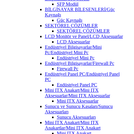
SFP Modül
BİLGİSAYAR BİLEŞENLERİ/Güç
Kaynağı
Güç Kaynağı
SEKTÖREL ÇÖZÜMLER
SEKTÖREL ÇÖZÜMLER
LCD Monitör ve Panel/LCD Aksesuarlar
LCD Aksesuarlar
Endüstriyel Bilgisayarlar/Mini
Pc/Endüstriyel Mini Pc
Endüstriyel Mini Pc
Endüstriyel Bilgisayarlar/Firewall Pc
Firewall Pc
Endüstriyel Panel PC/Endüstriyel Panel
PC
Endüstriyel Panel PC
Mini ITX Anakart/Mini ITX
Aksesuarlar/Mini ITX Aksesuarlar
Mini ITX Aksesuarlar
Sunucu ve Sunucu Kasaları/Sunucu
Aksesuarları
Sunucu Aksesuarları
Mini ITX Anakart/Mini ITX
Anakartlar/Mini ITX Anakart
Mini ITX Anakart