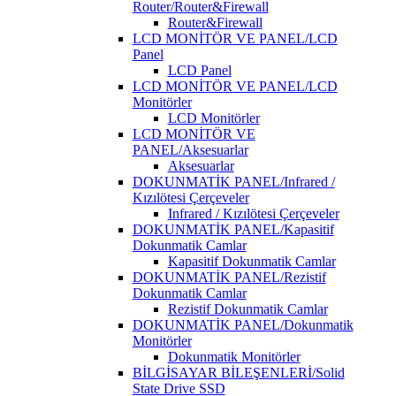
Router/Router&Firewall
Router&Firewall
LCD MONİTÖR VE PANEL/LCD
Panel
LCD Panel
LCD MONİTÖR VE PANEL/LCD
Monitörler
LCD Monitörler
LCD MONİTÖR VE
PANEL/Aksesuarlar
Aksesuarlar
DOKUNMATİK PANEL/Infrared /
Kızılötesi Çerçeveler
Infrared / Kızılötesi Çerçeveler
DOKUNMATİK PANEL/Kapasitif
Dokunmatik Camlar
Kapasitif Dokunmatik Camlar
DOKUNMATİK PANEL/Rezistif
Dokunmatik Camlar
Rezistif Dokunmatik Camlar
DOKUNMATİK PANEL/Dokunmatik
Monitörler
Dokunmatik Monitörler
BİLGİSAYAR BİLEŞENLERİ/Solid
State Drive SSD