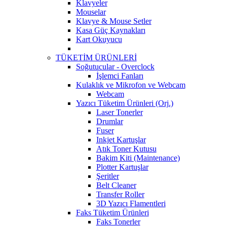
Klavyeler
Mouselar
Klavye & Mouse Setler
Kasa Güç Kaynakları
Kart Okuyucu
TÜKETİM ÜRÜNLERİ
Soğutucular - Overclock
İşlemci Fanları
Kulaklık ve Mikrofon ve Webcam
Webcam
Yazıcı Tüketim Ürünleri (Orj.)
Laser Tonerler
Drumlar
Fuser
Inkjet Kartuşlar
Atık Toner Kutusu
Bakim Kiti (Maintenance)
Plotter Kartuşlar
Şeritler
Belt Cleaner
Transfer Roller
3D Yazıcı Flamentleri
Faks Tüketim Ürünleri
Faks Tonerler