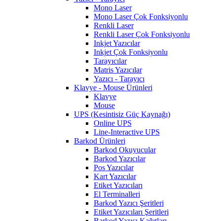
Mono Laser
Mono Laser Çok Fonksiyonlu
Renkli Laser
Renkli Laser Çok Fonksiyonlu
Inkjet Yazıcılar
Inkjet Çok Fonksiyonlu
Tarayıcılar
Matris Yazıcılar
Yazıcı - Tarayıcı
Klavye - Mouse Ürünleri
Klavye
Mouse
UPS (Kesintisiz Güç Kaynağı)
Online UPS
Line-Interactive UPS
Barkod Ürünleri
Barkod Okuyucular
Barkod Yazıcılar
Pos Yazıcılar
Kart Yazıcılar
Etiket Yazıcıları
El Terminalleri
Barkod Yazıcı Şeritleri
Etiket Yazıcıları Şeritleri
Barkod Yazıcı Kağıtları