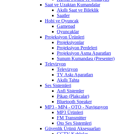
Saat ve Uzaktan Kumandalar
Akıllı Saat ve Bileklik
Saatler
Hobi ve Oyuncak
Gamepad
Oyuncaklar
Projeksiyon Ürünleri
Projeksiyonlar
Projeksiyon Perdeleri
Projeksiyon Asma Aparatları
Sunum Kumandası (Presenter)
Televizyon
Televizyon
TV Askı Aparatları
Akıllı Tahta
Ses Sistemleri
Anfi Sistemler
Pikap (Plakçalar)
Bluetooth Speaker
MP3 - MP4 - OTO - Navigasyon
MP3 Ürünleri
FM Transmitter
Oto Ses Sistemleri
Güvenlik Ürünü Aksesuarları
CCTV Kablolar