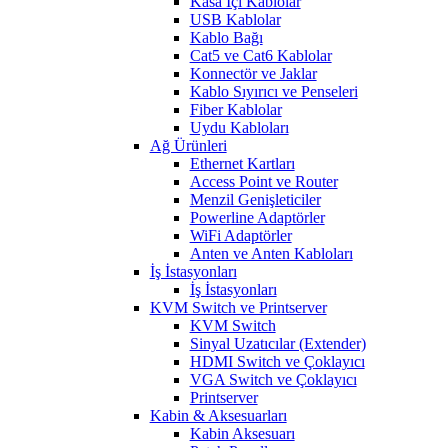
Kasa İçi Kablolar
USB Kablolar
Kablo Bağı
Cat5 ve Cat6 Kablolar
Konnectör ve Jaklar
Kablo Sıyırıcı ve Penseleri
Fiber Kablolar
Uydu Kabloları
Ağ Ürünleri
Ethernet Kartları
Access Point ve Router
Menzil Genişleticiler
Powerline Adaptörler
WiFi Adaptörler
Anten ve Anten Kabloları
İş İstasyonları
İş İstasyonları
KVM Switch ve Printserver
KVM Switch
Sinyal Uzatıcılar (Extender)
HDMI Switch ve Çoklayıcı
VGA Switch ve Çoklayıcı
Printserver
Kabin & Aksesuarları
Kabin Aksesuarı