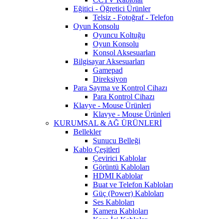
Eğitici - Öğretici Ürünler
Telsiz - Fotoğraf - Telefon
Oyun Konsolu
Oyuncu Koltuğu
Oyun Konsolu
Konsol Aksesuarları
Bilgisayar Aksesuarları
Gamepad
Direksiyon
Para Sayma ve Kontrol Cihazı
Para Kontrol Cihazı
Klavye - Mouse Ürünleri
Klavye - Mouse Ürünleri
KURUMSAL & AĞ ÜRÜNLERİ
Bellekler
Sunucu Belleği
Kablo Çeşitleri
Çevirici Kablolar
Görüntü Kabloları
HDMI Kablolar
Buat ve Telefon Kabloları
Güç (Power) Kabloları
Ses Kabloları
Kamera Kabloları