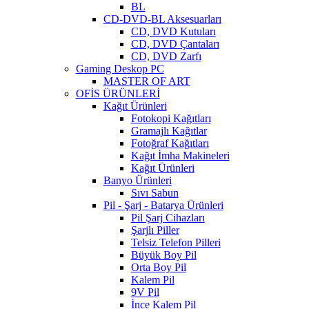
BL
CD-DVD-BL Aksesuarları
CD, DVD Kutuları
CD, DVD Çantaları
CD, DVD Zarfı
Gaming Deskop PC
MASTER OF ART
OFİS ÜRÜNLERİ
Kağıt Ürünleri
Fotokopi Kağıtları
Gramajlı Kağıtlar
Fotoğraf Kağıtları
Kağıt İmha Makineleri
Kağıt Ürünleri
Banyo Ürünleri
Sıvı Sabun
Pil - Şarj - Batarya Ürünleri
Pil Şarj Cihazları
Şarjlı Piller
Telsiz Telefon Pilleri
Büyük Boy Pil
Orta Boy Pil
Kalem Pil
9V Pil
İnce Kalem Pil