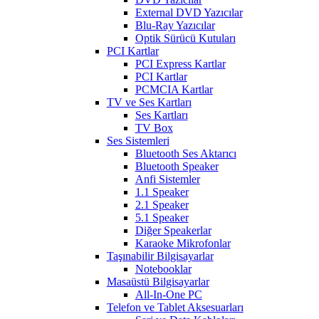
External DVD Yazıcılar
Blu-Ray Yazıcılar
Optik Sürücü Kutuları
PCI Kartlar
PCI Express Kartlar
PCI Kartlar
PCMCIA Kartlar
TV ve Ses Kartları
Ses Kartları
TV Box
Ses Sistemleri
Bluetooth Ses Aktarıcı
Bluetooth Speaker
Anfi Sistemler
1.1 Speaker
2.1 Speaker
5.1 Speaker
Diğer Speakerlar
Karaoke Mikrofonlar
Taşınabilir Bilgisayarlar
Notebooklar
Masaüstü Bilgisayarlar
All-In-One PC
Telefon ve Tablet Aksesuarları