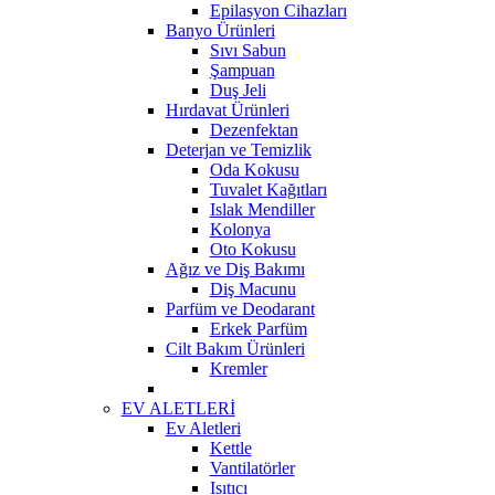
Epilasyon Cihazları
Banyo Ürünleri
Sıvı Sabun
Şampuan
Duş Jeli
Hırdavat Ürünleri
Dezenfektan
Deterjan ve Temizlik
Oda Kokusu
Tuvalet Kağıtları
Islak Mendiller
Kolonya
Oto Kokusu
Ağız ve Diş Bakımı
Diş Macunu
Parfüm ve Deodarant
Erkek Parfüm
Cilt Bakım Ürünleri
Kremler
EV ALETLERİ
Ev Aletleri
Kettle
Vantilatörler
Isıtıcı