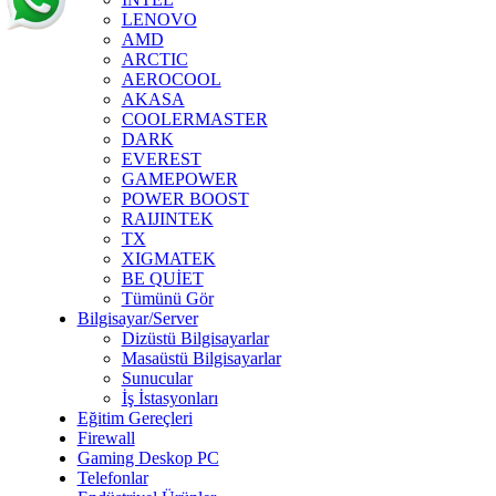
LENOVO
AMD
ARCTIC
AEROCOOL
AKASA
COOLERMASTER
DARK
EVEREST
GAMEPOWER
POWER BOOST
RAIJINTEK
TX
XIGMATEK
BE QUİET
Tümünü Gör
Bilgisayar/Server
Dizüstü Bilgisayarlar
Masaüstü Bilgisayarlar
Sunucular
İş İstasyonları
Eğitim Gereçleri
Firewall
Gaming Deskop PC
Telefonlar