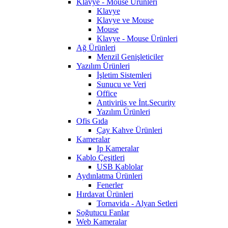
Klavye - Mouse Ürünleri
Klavye
Klavye ve Mouse
Mouse
Klavye - Mouse Ürünleri
Ağ Ürünleri
Menzil Genişleticiler
Yazılım Ürünleri
İşletim Sistemleri
Sunucu ve Veri
Office
Antivirüs ve İnt.Security
Yazılım Ürünleri
Ofis Gıda
Çay Kahve Ürünleri
Kameralar
Ip Kameralar
Kablo Çeşitleri
USB Kablolar
Aydınlatma Ürünleri
Fenerler
Hırdavat Ürünleri
Tornavida - Alyan Setleri
Soğutucu Fanlar
Web Kameralar