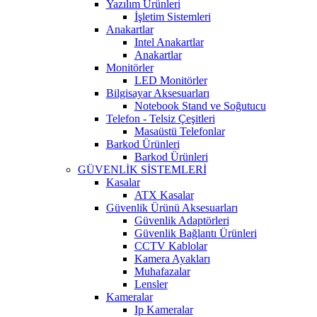
Yazılım Ürünleri
İşletim Sistemleri
Anakartlar
Intel Anakartlar
Anakartlar
Monitörler
LED Monitörler
Bilgisayar Aksesuarları
Notebook Stand ve Soğutucu
Telefon - Telsiz Çeşitleri
Masaüstü Telefonlar
Barkod Ürünleri
Barkod Ürünleri
GÜVENLİK SİSTEMLERİ
Kasalar
ATX Kasalar
Güvenlik Ürünü Aksesuarları
Güvenlik Adaptörleri
Güvenlik Bağlantı Ürünleri
CCTV Kablolar
Kamera Ayakları
Muhafazalar
Lensler
Kameralar
Ip Kameralar