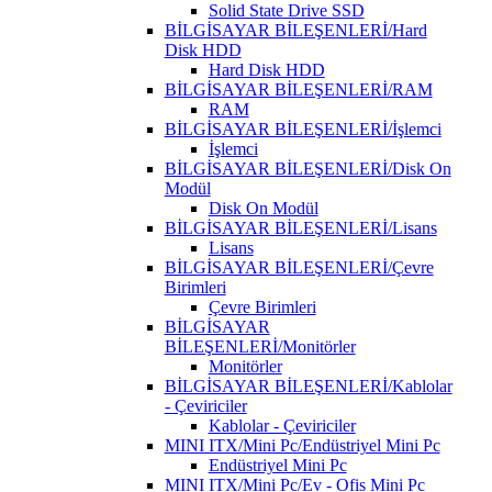
Solid State Drive SSD
BİLGİSAYAR BİLEŞENLERİ/Hard
Disk HDD
Hard Disk HDD
BİLGİSAYAR BİLEŞENLERİ/RAM
RAM
BİLGİSAYAR BİLEŞENLERİ/İşlemci
İşlemci
BİLGİSAYAR BİLEŞENLERİ/Disk On
Modül
Disk On Modül
BİLGİSAYAR BİLEŞENLERİ/Lisans
Lisans
BİLGİSAYAR BİLEŞENLERİ/Çevre
Birimleri
Çevre Birimleri
BİLGİSAYAR
BİLEŞENLERİ/Monitörler
Monitörler
BİLGİSAYAR BİLEŞENLERİ/Kablolar
- Çeviriciler
Kablolar - Çeviriciler
MINI ITX/Mini Pc/Endüstriyel Mini Pc
Endüstriyel Mini Pc
MINI ITX/Mini Pc/Ev - Ofis Mini Pc