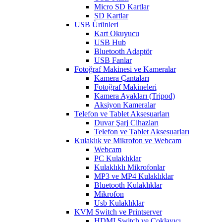
Micro SD Kartlar
SD Kartlar
USB Ürünleri
Kart Okuyucu
USB Hub
Bluetooth Adaptör
USB Fanlar
Fotoğraf Makinesi ve Kameralar
Kamera Çantaları
Fotoğraf Makineleri
Kamera Ayakları (Tripod)
Aksiyon Kameralar
Telefon ve Tablet Aksesuarları
Duvar Şarj Cihazları
Telefon ve Tablet Aksesuarları
Kulaklık ve Mikrofon ve Webcam
Webcam
PC Kulaklıklar
Kulaklıklı Mikrofonlar
MP3 ve MP4 Kulaklıklar
Bluetooth Kulaklıklar
Mikrofon
Usb Kulaklıklar
KVM Switch ve Printserver
HDMI Switch ve Çoklayıcı