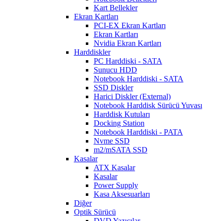
Kart Bellekler
Ekran Kartları
PCI-EX Ekran Kartları
Ekran Kartları
Nvidia Ekran Kartları
Harddiskler
PC Harddiski - SATA
Sunucu HDD
Notebook Harddiski - SATA
SSD Diskler
Harici Diskler (External)
Notebook Harddisk Sürücü Yuvası
Harddisk Kutuları
Docking Station
Notebook Harddiski - PATA
Nvme SSD
m2/mSATA SSD
Kasalar
ATX Kasalar
Kasalar
Power Supply
Kasa Aksesuarları
Diğer
Optik Sürücü
DVD Yazıcılar