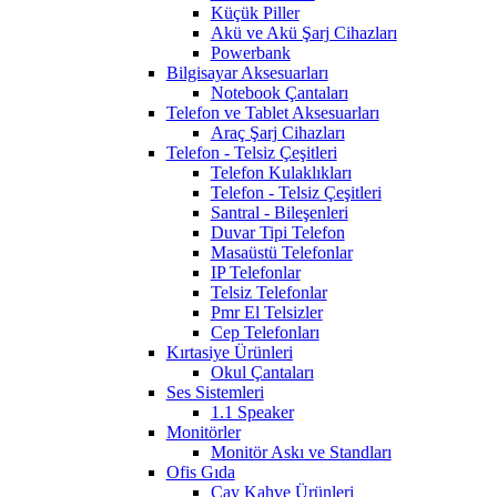
Küçük Piller
Akü ve Akü Şarj Cihazları
Powerbank
Bilgisayar Aksesuarları
Notebook Çantaları
Telefon ve Tablet Aksesuarları
Araç Şarj Cihazları
Telefon - Telsiz Çeşitleri
Telefon Kulaklıkları
Telefon - Telsiz Çeşitleri
Santral - Bileşenleri
Duvar Tipi Telefon
Masaüstü Telefonlar
IP Telefonlar
Telsiz Telefonlar
Pmr El Telsizler
Cep Telefonları
Kırtasiye Ürünleri
Okul Çantaları
Ses Sistemleri
1.1 Speaker
Monitörler
Monitör Askı ve Standları
Ofis Gıda
Çay Kahve Ürünleri