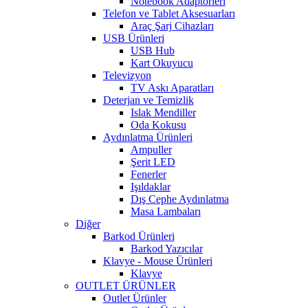
Notebook Adaptörleri
Telefon ve Tablet Aksesuarları
Araç Şarj Cihazları
USB Ürünleri
USB Hub
Kart Okuyucu
Televizyon
TV Askı Aparatları
Deterjan ve Temizlik
Islak Mendiller
Oda Kokusu
Aydınlatma Ürünleri
Ampuller
Şerit LED
Fenerler
Işıldaklar
Dış Cephe Aydınlatma
Masa Lambaları
Diğer
Barkod Ürünleri
Barkod Yazıcılar
Klavye - Mouse Ürünleri
Klavye
OUTLET ÜRÜNLER
Outlet Ürünler