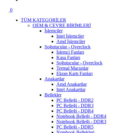
0
TÜM KATEGORİLER
OEM & ÇEVRE BİRİMLERİ
İşlemciler
Intel İşlemciler
Amd İşlemciler
Soğutucular - Overclock
İşlemci Fanları
Kasa Fanları
Soğutucular - Overclock
Termal Macunlar
Ekran Kartı Fanları
Anakartlar
Amd Anakartlar
Intel Anakartlar
Bellekler
PC Belleği - DDR2
PC Belleği - DDR3
PC Belleği - DDR4
Notebook Belleği - DDR4
Notebook Belleği - DDR3
PC Belleği - DDR5
Notebook Bellekleri