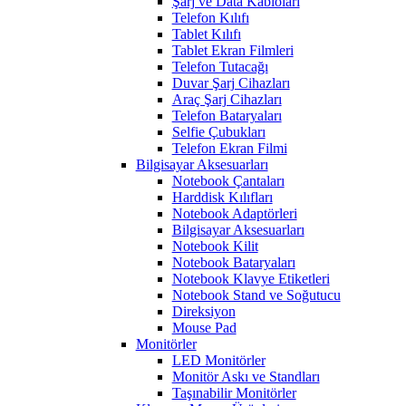
Şarj ve Data Kabloları
Telefon Kılıfı
Tablet Kılıfı
Tablet Ekran Filmleri
Telefon Tutacağı
Duvar Şarj Cihazları
Araç Şarj Cihazları
Telefon Bataryaları
Selfie Çubukları
Telefon Ekran Filmi
Bilgisayar Aksesuarları
Notebook Çantaları
Harddisk Kılıfları
Notebook Adaptörleri
Bilgisayar Aksesuarları
Notebook Kilit
Notebook Bataryaları
Notebook Klavye Etiketleri
Notebook Stand ve Soğutucu
Direksiyon
Mouse Pad
Monitörler
LED Monitörler
Monitör Askı ve Standları
Taşınabilir Monitörler