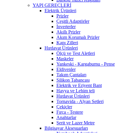
YAPI GEREÇLERİ
Elektrik Ürünleri
Prizler
Çeşitli Adaptörler
İnverterler
Akıllı Prizler
Akım Korumalı Prizler
Kapı Zilleri
Hırdavat Ürünleri
Ölçü ve Test Aletleri
Maskeler
Yankeski - Kargaburnu - Pense
Eldivenler
Takım Çantaları
Silikon Tabancası
Elektrik ve Eriyent Bant
Havya ve Lehim teli
Hırdavat Ürünleri
Tornavida - Alyan Setleri
Çekiçler
Fırça - Testere
Anahtarlar
Şerit ve Lazer Metre
Bilgisayar Aksesuarları