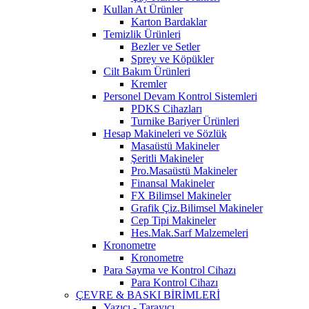
Kullan At Ürünler
Karton Bardaklar
Temizlik Ürünleri
Bezler ve Setler
Sprey ve Köpükler
Cilt Bakım Ürünleri
Kremler
Personel Devam Kontrol Sistemleri
PDKS Cihazları
Turnike Bariyer Ürünleri
Hesap Makineleri ve Sözlük
Masaüstü Makineler
Şeritli Makineler
Pro.Masaüstü Makineler
Finansal Makineler
FX Bilimsel Makineler
Grafik Çiz.Bilimsel Makineler
Cep Tipi Makineler
Hes.Mak.Sarf Malzemeleri
Kronometre
Kronometre
Para Sayma ve Kontrol Cihazı
Para Kontrol Cihazı
ÇEVRE & BASKI BİRİMLERİ
Yazıcı - Tarayıcı