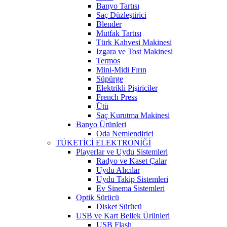
Banyo Tartısı
Saç Düzleştirici
Blender
Mutfak Tartısı
Türk Kahvesi Makinesi
Izgara ve Tost Makinesi
Termos
Mini-Midi Fırın
Süpürge
Elektrikli Pişiriciler
French Press
Ütü
Saç Kurutma Makinesi
Banyo Ürünleri
Oda Nemlendirici
TÜKETİCİ ELEKTRONİĞİ
Playerlar ve Uydu Sistemleri
Radyo ve Kaset Çalar
Uydu Alıcılar
Uydu Takip Sistemleri
Ev Sinema Sistemleri
Optik Sürücü
Disket Sürücü
USB ve Kart Bellek Ürünleri
USB Flash