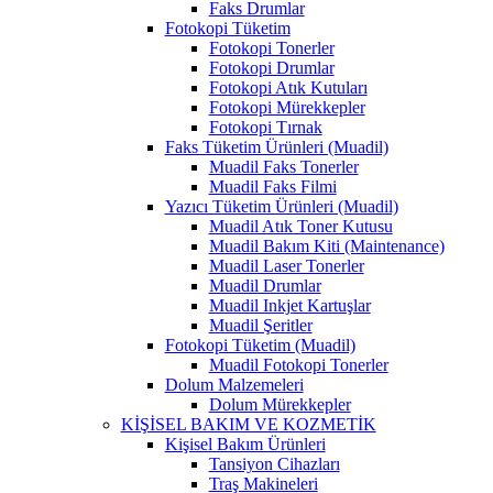
Faks Drumlar
Fotokopi Tüketim
Fotokopi Tonerler
Fotokopi Drumlar
Fotokopi Atık Kutuları
Fotokopi Mürekkepler
Fotokopi Tırnak
Faks Tüketim Ürünleri (Muadil)
Muadil Faks Tonerler
Muadil Faks Filmi
Yazıcı Tüketim Ürünleri (Muadil)
Muadil Atık Toner Kutusu
Muadil Bakım Kiti (Maintenance)
Muadil Laser Tonerler
Muadil Drumlar
Muadil Inkjet Kartuşlar
Muadil Şeritler
Fotokopi Tüketim (Muadil)
Muadil Fotokopi Tonerler
Dolum Malzemeleri
Dolum Mürekkepler
KİŞİSEL BAKIM VE KOZMETİK
Kişisel Bakım Ürünleri
Tansiyon Cihazları
Traş Makineleri