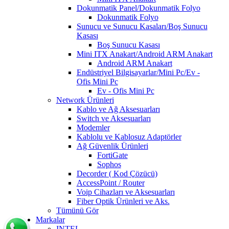
Dokunmatik Panel/Dokunmatik Folyo
Dokunmatik Folyo
Sunucu ve Sunucu Kasaları/Boş Sunucu
Kasası
Boş Sunucu Kasası
Mini ITX Anakart/Android ARM Anakart
Android ARM Anakart
Endüstriyel Bilgisayarlar/Mini Pc/Ev -
Ofis Mini Pc
Ev - Ofis Mini Pc
Network Ürünleri
Kablo ve Ağ Aksesuarları
Switch ve Aksesuarları
Modemler
Kablolu ve Kablosuz Adaptörler
Ağ Güvenlik Ürünleri
FortiGate
Sophos
Decorder ( Kod Çözücü)
AccessPoint / Router
Voip Cihazları ve Aksesuarları
Fiber Optik Ürünleri ve Aks.
Tümünü Gör
Markalar
INTEL