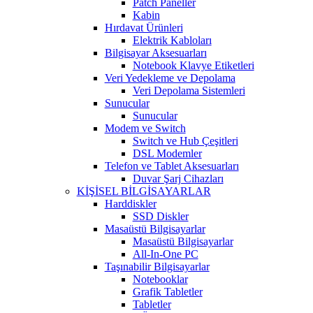
Patch Paneller
Kabin
Hırdavat Ürünleri
Elektrik Kabloları
Bilgisayar Aksesuarları
Notebook Klavye Etiketleri
Veri Yedekleme ve Depolama
Veri Depolama Sistemleri
Sunucular
Sunucular
Modem ve Switch
Switch ve Hub Çeşitleri
DSL Modemler
Telefon ve Tablet Aksesuarları
Duvar Şarj Cihazları
KİŞİSEL BİLGİSAYARLAR
Harddiskler
SSD Diskler
Masaüstü Bilgisayarlar
Masaüstü Bilgisayarlar
All-In-One PC
Taşınabilir Bilgisayarlar
Notebooklar
Grafik Tabletler
Tabletler