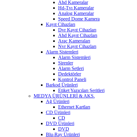
Ahd Kameralar
Hd-Tvı Kameralar
Analog Kameralar
Speed Dome Kamera
Kayıt Cihazları
Dvr Kayıt Cihazları
Ahd Kayıt Cihazları
Araç Kameraları
Nvr Kayıt Cihazları
Alarm Sistemleri
Alarm Sistemleri
Sirenler
Alarm Setleri
Dedektörler
Kontrol Paneli
Barkod Ürünleri
Etiket Yazıcıları Şeritleri
MEDYA ÜRÜNLERİ & AKS.
Ağ Ürünleri
Ethernet Kartları
CD Ürünleri
CD
DVD Ürünleri
DVD
Blu-Ray Ürünleri