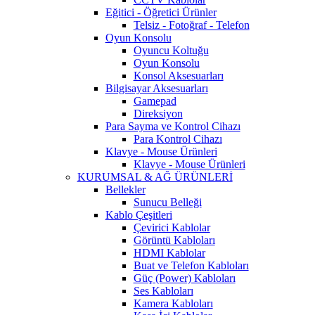
Eğitici - Öğretici Ürünler
Telsiz - Fotoğraf - Telefon
Oyun Konsolu
Oyuncu Koltuğu
Oyun Konsolu
Konsol Aksesuarları
Bilgisayar Aksesuarları
Gamepad
Direksiyon
Para Sayma ve Kontrol Cihazı
Para Kontrol Cihazı
Klavye - Mouse Ürünleri
Klavye - Mouse Ürünleri
KURUMSAL & AĞ ÜRÜNLERİ
Bellekler
Sunucu Belleği
Kablo Çeşitleri
Çevirici Kablolar
Görüntü Kabloları
HDMI Kablolar
Buat ve Telefon Kabloları
Güç (Power) Kabloları
Ses Kabloları
Kamera Kabloları