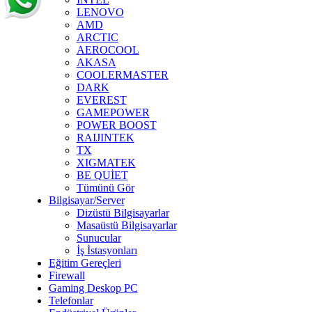
LENOVO
AMD
ARCTIC
AEROCOOL
AKASA
COOLERMASTER
DARK
EVEREST
GAMEPOWER
POWER BOOST
RAIJINTEK
TX
XIGMATEK
BE QUİET
Tümünü Gör
Bilgisayar/Server
Dizüstü Bilgisayarlar
Masaüstü Bilgisayarlar
Sunucular
İş İstasyonları
Eğitim Gereçleri
Firewall
Gaming Deskop PC
Telefonlar