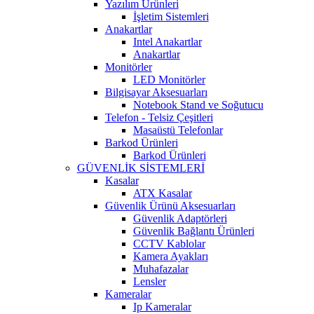
Yazılım Ürünleri
İşletim Sistemleri
Anakartlar
Intel Anakartlar
Anakartlar
Monitörler
LED Monitörler
Bilgisayar Aksesuarları
Notebook Stand ve Soğutucu
Telefon - Telsiz Çeşitleri
Masaüstü Telefonlar
Barkod Ürünleri
Barkod Ürünleri
GÜVENLİK SİSTEMLERİ
Kasalar
ATX Kasalar
Güvenlik Ürünü Aksesuarları
Güvenlik Adaptörleri
Güvenlik Bağlantı Ürünleri
CCTV Kablolar
Kamera Ayakları
Muhafazalar
Lensler
Kameralar
Ip Kameralar