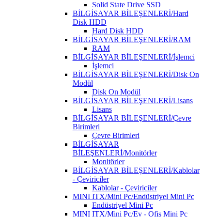
Solid State Drive SSD
BİLGİSAYAR BİLEŞENLERİ/Hard
Disk HDD
Hard Disk HDD
BİLGİSAYAR BİLEŞENLERİ/RAM
RAM
BİLGİSAYAR BİLEŞENLERİ/İşlemci
İşlemci
BİLGİSAYAR BİLEŞENLERİ/Disk On
Modül
Disk On Modül
BİLGİSAYAR BİLEŞENLERİ/Lisans
Lisans
BİLGİSAYAR BİLEŞENLERİ/Çevre
Birimleri
Çevre Birimleri
BİLGİSAYAR
BİLEŞENLERİ/Monitörler
Monitörler
BİLGİSAYAR BİLEŞENLERİ/Kablolar
- Çeviriciler
Kablolar - Çeviriciler
MINI ITX/Mini Pc/Endüstriyel Mini Pc
Endüstriyel Mini Pc
MINI ITX/Mini Pc/Ev - Ofis Mini Pc