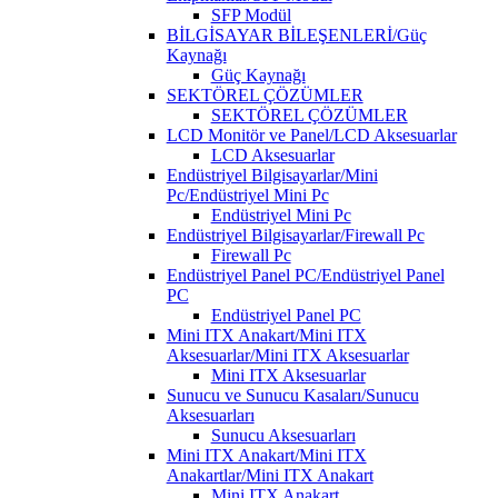
SFP Modül
BİLGİSAYAR BİLEŞENLERİ/Güç
Kaynağı
Güç Kaynağı
SEKTÖREL ÇÖZÜMLER
SEKTÖREL ÇÖZÜMLER
LCD Monitör ve Panel/LCD Aksesuarlar
LCD Aksesuarlar
Endüstriyel Bilgisayarlar/Mini
Pc/Endüstriyel Mini Pc
Endüstriyel Mini Pc
Endüstriyel Bilgisayarlar/Firewall Pc
Firewall Pc
Endüstriyel Panel PC/Endüstriyel Panel
PC
Endüstriyel Panel PC
Mini ITX Anakart/Mini ITX
Aksesuarlar/Mini ITX Aksesuarlar
Mini ITX Aksesuarlar
Sunucu ve Sunucu Kasaları/Sunucu
Aksesuarları
Sunucu Aksesuarları
Mini ITX Anakart/Mini ITX
Anakartlar/Mini ITX Anakart
Mini ITX Anakart