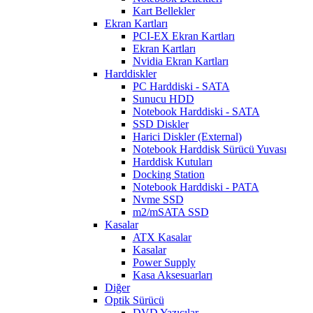
Kart Bellekler
Ekran Kartları
PCI-EX Ekran Kartları
Ekran Kartları
Nvidia Ekran Kartları
Harddiskler
PC Harddiski - SATA
Sunucu HDD
Notebook Harddiski - SATA
SSD Diskler
Harici Diskler (External)
Notebook Harddisk Sürücü Yuvası
Harddisk Kutuları
Docking Station
Notebook Harddiski - PATA
Nvme SSD
m2/mSATA SSD
Kasalar
ATX Kasalar
Kasalar
Power Supply
Kasa Aksesuarları
Diğer
Optik Sürücü
DVD Yazıcılar