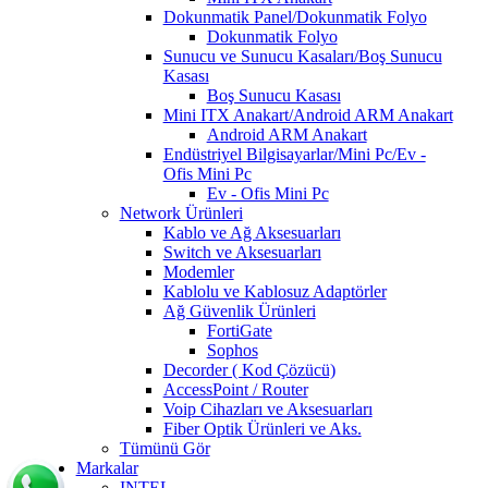
Dokunmatik Panel/Dokunmatik Folyo
Dokunmatik Folyo
Sunucu ve Sunucu Kasaları/Boş Sunucu
Kasası
Boş Sunucu Kasası
Mini ITX Anakart/Android ARM Anakart
Android ARM Anakart
Endüstriyel Bilgisayarlar/Mini Pc/Ev -
Ofis Mini Pc
Ev - Ofis Mini Pc
Network Ürünleri
Kablo ve Ağ Aksesuarları
Switch ve Aksesuarları
Modemler
Kablolu ve Kablosuz Adaptörler
Ağ Güvenlik Ürünleri
FortiGate
Sophos
Decorder ( Kod Çözücü)
AccessPoint / Router
Voip Cihazları ve Aksesuarları
Fiber Optik Ürünleri ve Aks.
Tümünü Gör
Markalar
INTEL