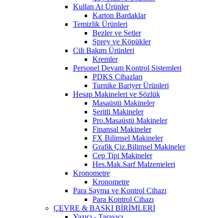
Kullan At Ürünler
Karton Bardaklar
Temizlik Ürünleri
Bezler ve Setler
Sprey ve Köpükler
Cilt Bakım Ürünleri
Kremler
Personel Devam Kontrol Sistemleri
PDKS Cihazları
Turnike Bariyer Ürünleri
Hesap Makineleri ve Sözlük
Masaüstü Makineler
Şeritli Makineler
Pro.Masaüstü Makineler
Finansal Makineler
FX Bilimsel Makineler
Grafik Çiz.Bilimsel Makineler
Cep Tipi Makineler
Hes.Mak.Sarf Malzemeleri
Kronometre
Kronometre
Para Sayma ve Kontrol Cihazı
Para Kontrol Cihazı
ÇEVRE & BASKI BİRİMLERİ
Yazıcı - Tarayıcı