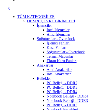
0
TÜM KATEGORİLER
OEM & ÇEVRE BİRİMLERİ
İşlemciler
Intel İşlemciler
Amd İşlemciler
Soğutucular - Overclock
İşlemci Fanları
Kasa Fanları
Soğutucular - Overclock
Termal Macunlar
Ekran Kartı Fanları
Anakartlar
Amd Anakartlar
Intel Anakartlar
Bellekler
PC Belleği - DDR2
PC Belleği - DDR3
PC Belleği - DDR4
Notebook Belleği - DDR4
Notebook Belleği - DDR3
PC Belleği - DDR5
Notebook Bellekleri