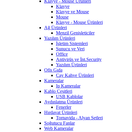
Klavye - Mouse Ürünleri
Klavye
Klavye ve Mouse
Mouse
Klavye - Mouse Ürünleri
Ağ Ürünleri
Menzil Genişleticiler
Yazılım Ürünleri
İşletim Sistemleri
Sunucu ve Veri
Office
Antivirüs ve İnt.Security
Yazılım Ürünleri
Ofis Gıda
Çay Kahve Ürünleri
Kameralar
Ip Kameralar
Kablo Çeşitleri
USB Kablolar
Aydınlatma Ürünleri
Fenerler
Hırdavat Ürünleri
Tornavida - Alyan Setleri
Soğutucu Fanlar
Web Kameralar