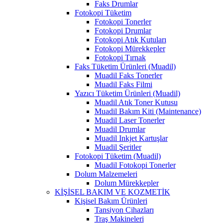
Faks Drumlar
Fotokopi Tüketim
Fotokopi Tonerler
Fotokopi Drumlar
Fotokopi Atık Kutuları
Fotokopi Mürekkepler
Fotokopi Tırnak
Faks Tüketim Ürünleri (Muadil)
Muadil Faks Tonerler
Muadil Faks Filmi
Yazıcı Tüketim Ürünleri (Muadil)
Muadil Atık Toner Kutusu
Muadil Bakım Kiti (Maintenance)
Muadil Laser Tonerler
Muadil Drumlar
Muadil Inkjet Kartuşlar
Muadil Şeritler
Fotokopi Tüketim (Muadil)
Muadil Fotokopi Tonerler
Dolum Malzemeleri
Dolum Mürekkepler
KİŞİSEL BAKIM VE KOZMETİK
Kişisel Bakım Ürünleri
Tansiyon Cihazları
Traş Makineleri