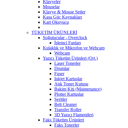
Klavyeler
Mouselar
Klavye & Mouse Setler
Kasa Güç Kaynakları
Kart Okuyucu
TÜKETİM ÜRÜNLERİ
Soğutucular - Overclock
İşlemci Fanları
Kulaklık ve Mikrofon ve Webcam
Webcam
Yazıcı Tüketim Ürünleri (Orj.)
Laser Tonerler
Drumlar
Fuser
Inkjet Kartuşlar
Atık Toner Kutusu
Bakim Kiti (Maintenance)
Plotter Kartuşlar
Şeritler
Belt Cleaner
Transfer Roller
3D Yazıcı Flamentleri
Faks Tüketim Ürünleri
Faks Tonerler