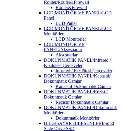
Router/Router&Firewall
Router&Firewall
LCD MONİTÖR VE PANEL/LCD
Panel
LCD Panel
LCD MONİTÖR VE PANEL/LCD
Monitörler
LCD Monitörler
LCD MONİTÖR VE
PANEL/Aksesuarlar
Aksesuarlar
DOKUNMATİK PANEL/Infrared /
Kızılötesi Çerçeveler
Infrared / Kızılötesi Çerçeveler
DOKUNMATİK PANEL/Kapasitif
Dokunmatik Camlar
Kapasitif Dokunmatik Camlar
DOKUNMATİK PANEL/Rezistif
Dokunmatik Camlar
Rezistif Dokunmatik Camlar
DOKUNMATİK PANEL/Dokunmatik
Monitörler
Dokunmatik Monitörler
BİLGİSAYAR BİLEŞENLERİ/Solid
State Drive SSD