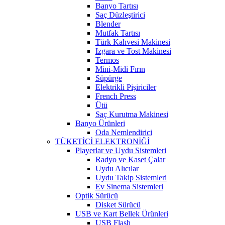
Banyo Tartısı
Saç Düzleştirici
Blender
Mutfak Tartısı
Türk Kahvesi Makinesi
Izgara ve Tost Makinesi
Termos
Mini-Midi Fırın
Süpürge
Elektrikli Pişiriciler
French Press
Ütü
Saç Kurutma Makinesi
Banyo Ürünleri
Oda Nemlendirici
TÜKETİCİ ELEKTRONİĞİ
Playerlar ve Uydu Sistemleri
Radyo ve Kaset Çalar
Uydu Alıcılar
Uydu Takip Sistemleri
Ev Sinema Sistemleri
Optik Sürücü
Disket Sürücü
USB ve Kart Bellek Ürünleri
USB Flash