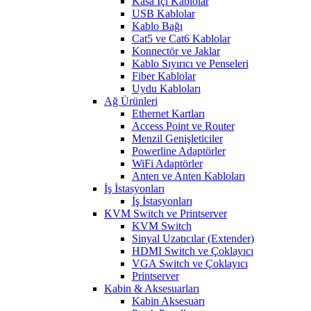
Kasa İçi Kablolar
USB Kablolar
Kablo Bağı
Cat5 ve Cat6 Kablolar
Konnectör ve Jaklar
Kablo Sıyırıcı ve Penseleri
Fiber Kablolar
Uydu Kabloları
Ağ Ürünleri
Ethernet Kartları
Access Point ve Router
Menzil Genişleticiler
Powerline Adaptörler
WiFi Adaptörler
Anten ve Anten Kabloları
İş İstasyonları
İş İstasyonları
KVM Switch ve Printserver
KVM Switch
Sinyal Uzatıcılar (Extender)
HDMI Switch ve Çoklayıcı
VGA Switch ve Çoklayıcı
Printserver
Kabin & Aksesuarları
Kabin Aksesuarı