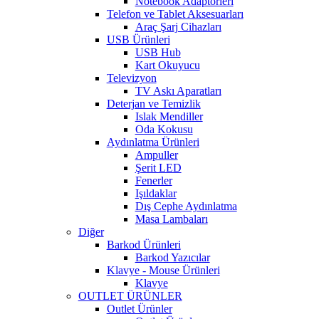
Notebook Adaptörleri
Telefon ve Tablet Aksesuarları
Araç Şarj Cihazları
USB Ürünleri
USB Hub
Kart Okuyucu
Televizyon
TV Askı Aparatları
Deterjan ve Temizlik
Islak Mendiller
Oda Kokusu
Aydınlatma Ürünleri
Ampuller
Şerit LED
Fenerler
Işıldaklar
Dış Cephe Aydınlatma
Masa Lambaları
Diğer
Barkod Ürünleri
Barkod Yazıcılar
Klavye - Mouse Ürünleri
Klavye
OUTLET ÜRÜNLER
Outlet Ürünler