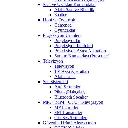
Saat ve Uzaktan Kumandalar
Akıllı Saat ve Bileklik
Saatler
Hobi ve Oyuncak
Gamepad
Oyuncaklar
Projeksiyon Ürünleri
Projeksiyonlar
Projeksiyon Perdeleri
Projeksiyon Asma Aparatları
Sunum Kumandası (Presenter)
Televizyon
Televizyon
TV Askı Aparatları
Akıllı Tahta
Ses Sistemleri
Anfi Sistemler
Pikap (Plakçalar)
Bluetooth Speaker
MP3 - MP4 - OTO - Navigasyon
MP3 Ürünleri
FM Transmitter
Oto Ses Sistemleri
Güvenlik Ürünü Aksesuarları
CCTV Kablolar