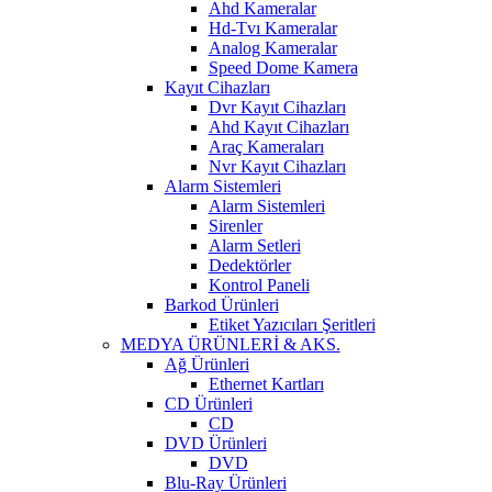
Ahd Kameralar
Hd-Tvı Kameralar
Analog Kameralar
Speed Dome Kamera
Kayıt Cihazları
Dvr Kayıt Cihazları
Ahd Kayıt Cihazları
Araç Kameraları
Nvr Kayıt Cihazları
Alarm Sistemleri
Alarm Sistemleri
Sirenler
Alarm Setleri
Dedektörler
Kontrol Paneli
Barkod Ürünleri
Etiket Yazıcıları Şeritleri
MEDYA ÜRÜNLERİ & AKS.
Ağ Ürünleri
Ethernet Kartları
CD Ürünleri
CD
DVD Ürünleri
DVD
Blu-Ray Ürünleri