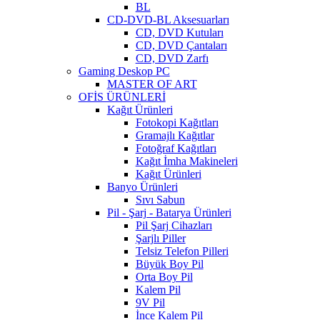
BL
CD-DVD-BL Aksesuarları
CD, DVD Kutuları
CD, DVD Çantaları
CD, DVD Zarfı
Gaming Deskop PC
MASTER OF ART
OFİS ÜRÜNLERİ
Kağıt Ürünleri
Fotokopi Kağıtları
Gramajlı Kağıtlar
Fotoğraf Kağıtları
Kağıt İmha Makineleri
Kağıt Ürünleri
Banyo Ürünleri
Sıvı Sabun
Pil - Şarj - Batarya Ürünleri
Pil Şarj Cihazları
Şarjlı Piller
Telsiz Telefon Pilleri
Büyük Boy Pil
Orta Boy Pil
Kalem Pil
9V Pil
İnce Kalem Pil