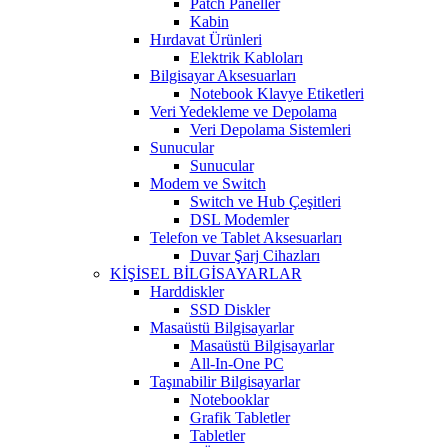
Patch Paneller
Kabin
Hırdavat Ürünleri
Elektrik Kabloları
Bilgisayar Aksesuarları
Notebook Klavye Etiketleri
Veri Yedekleme ve Depolama
Veri Depolama Sistemleri
Sunucular
Sunucular
Modem ve Switch
Switch ve Hub Çeşitleri
DSL Modemler
Telefon ve Tablet Aksesuarları
Duvar Şarj Cihazları
KİŞİSEL BİLGİSAYARLAR
Harddiskler
SSD Diskler
Masaüstü Bilgisayarlar
Masaüstü Bilgisayarlar
All-In-One PC
Taşınabilir Bilgisayarlar
Notebooklar
Grafik Tabletler
Tabletler