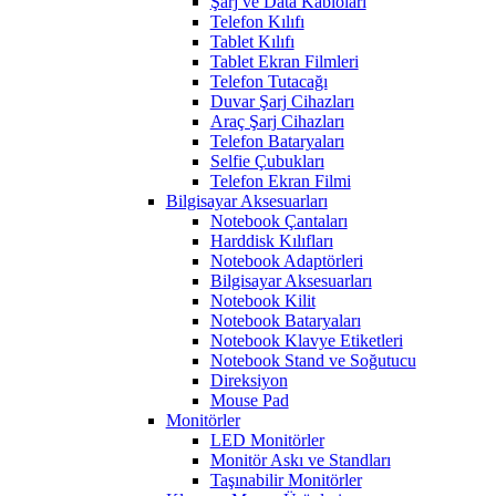
Şarj ve Data Kabloları
Telefon Kılıfı
Tablet Kılıfı
Tablet Ekran Filmleri
Telefon Tutacağı
Duvar Şarj Cihazları
Araç Şarj Cihazları
Telefon Bataryaları
Selfie Çubukları
Telefon Ekran Filmi
Bilgisayar Aksesuarları
Notebook Çantaları
Harddisk Kılıfları
Notebook Adaptörleri
Bilgisayar Aksesuarları
Notebook Kilit
Notebook Bataryaları
Notebook Klavye Etiketleri
Notebook Stand ve Soğutucu
Direksiyon
Mouse Pad
Monitörler
LED Monitörler
Monitör Askı ve Standları
Taşınabilir Monitörler