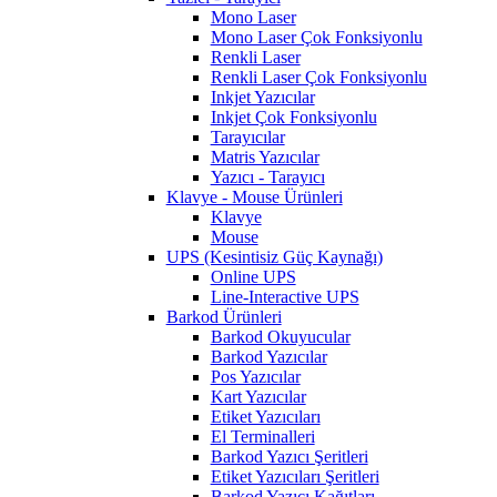
Mono Laser
Mono Laser Çok Fonksiyonlu
Renkli Laser
Renkli Laser Çok Fonksiyonlu
Inkjet Yazıcılar
Inkjet Çok Fonksiyonlu
Tarayıcılar
Matris Yazıcılar
Yazıcı - Tarayıcı
Klavye - Mouse Ürünleri
Klavye
Mouse
UPS (Kesintisiz Güç Kaynağı)
Online UPS
Line-Interactive UPS
Barkod Ürünleri
Barkod Okuyucular
Barkod Yazıcılar
Pos Yazıcılar
Kart Yazıcılar
Etiket Yazıcıları
El Terminalleri
Barkod Yazıcı Şeritleri
Etiket Yazıcıları Şeritleri
Barkod Yazıcı Kağıtları