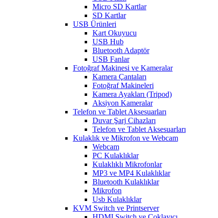
Micro SD Kartlar
SD Kartlar
USB Ürünleri
Kart Okuyucu
USB Hub
Bluetooth Adaptör
USB Fanlar
Fotoğraf Makinesi ve Kameralar
Kamera Çantaları
Fotoğraf Makineleri
Kamera Ayakları (Tripod)
Aksiyon Kameralar
Telefon ve Tablet Aksesuarları
Duvar Şarj Cihazları
Telefon ve Tablet Aksesuarları
Kulaklık ve Mikrofon ve Webcam
Webcam
PC Kulaklıklar
Kulaklıklı Mikrofonlar
MP3 ve MP4 Kulaklıklar
Bluetooth Kulaklıklar
Mikrofon
Usb Kulaklıklar
KVM Switch ve Printserver
HDMI Switch ve Çoklayıcı