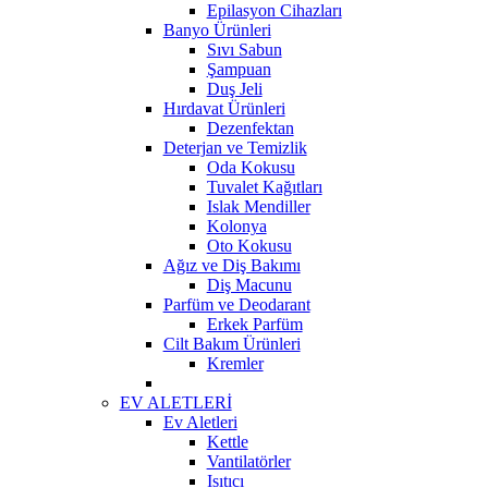
Epilasyon Cihazları
Banyo Ürünleri
Sıvı Sabun
Şampuan
Duş Jeli
Hırdavat Ürünleri
Dezenfektan
Deterjan ve Temizlik
Oda Kokusu
Tuvalet Kağıtları
Islak Mendiller
Kolonya
Oto Kokusu
Ağız ve Diş Bakımı
Diş Macunu
Parfüm ve Deodarant
Erkek Parfüm
Cilt Bakım Ürünleri
Kremler
EV ALETLERİ
Ev Aletleri
Kettle
Vantilatörler
Isıtıcı