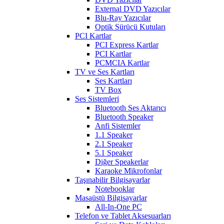
External DVD Yazıcılar
Blu-Ray Yazıcılar
Optik Sürücü Kutuları
PCI Kartlar
PCI Express Kartlar
PCI Kartlar
PCMCIA Kartlar
TV ve Ses Kartları
Ses Kartları
TV Box
Ses Sistemleri
Bluetooth Ses Aktarıcı
Bluetooth Speaker
Anfi Sistemler
1.1 Speaker
2.1 Speaker
5.1 Speaker
Diğer Speakerlar
Karaoke Mikrofonlar
Taşınabilir Bilgisayarlar
Notebooklar
Masaüstü Bilgisayarlar
All-In-One PC
Telefon ve Tablet Aksesuarları