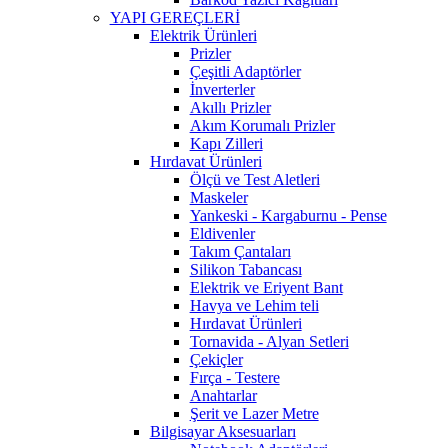
YAPI GEREÇLERİ
Elektrik Ürünleri
Prizler
Çeşitli Adaptörler
İnverterler
Akıllı Prizler
Akım Korumalı Prizler
Kapı Zilleri
Hırdavat Ürünleri
Ölçü ve Test Aletleri
Maskeler
Yankeski - Kargaburnu - Pense
Eldivenler
Takım Çantaları
Silikon Tabancası
Elektrik ve Eriyent Bant
Havya ve Lehim teli
Hırdavat Ürünleri
Tornavida - Alyan Setleri
Çekiçler
Fırça - Testere
Anahtarlar
Şerit ve Lazer Metre
Bilgisayar Aksesuarları