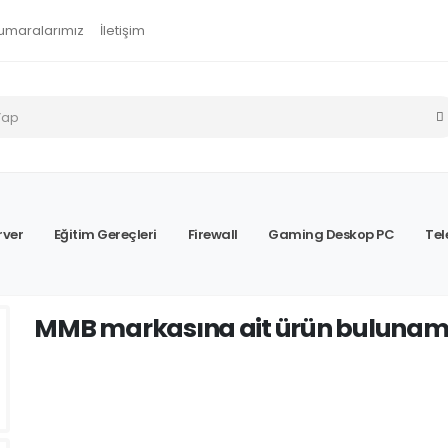
umaralarımız
İletişim
rver
Eğitim Gereçleri
Firewall
Gaming Deskop PC
Tel
MMB markasına ait ürün bulunam