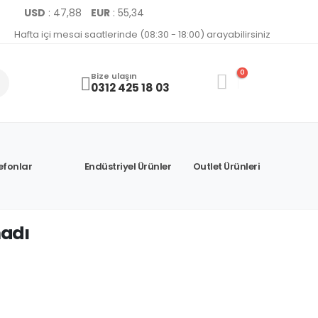
USD
: 47,88
EUR
: 55,34
Hafta içi mesai saatlerinde (08:30 - 18:00) arayabilirsiniz
0
Bize ulaşın
0312 425 18 03
efonlar
Endüstriyel Ürünler
Outlet Ürünleri
adı