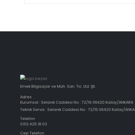
Emek Bilgisayar ve Müh. San. Tic. Ltd. Şti.
Adres
Kurumsal : Selanik Caddesi No : 72/16 06420 Kızılay/ANKARA
Teknik Servis : Selanik Caddesi No : 72/15 06420 Kızılay/ANK
Telefon
0312 425 18 03
Cep Telefon