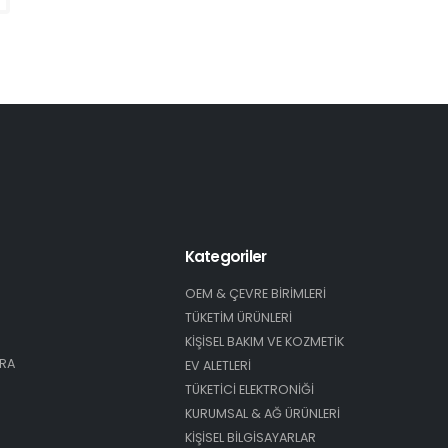
Kategoriler
OEM & ÇEVRE BİRİMLERİ
TÜKETİM ÜRÜNLERİ
KİŞİSEL BAKIM VE KOZMETİK
ARA
EV ALETLERİ
TÜKETİCİ ELEKTRONİĞİ
KURUMSAL & AĞ ÜRÜNLERİ
KİŞİSEL BİLGİSAYARLAR