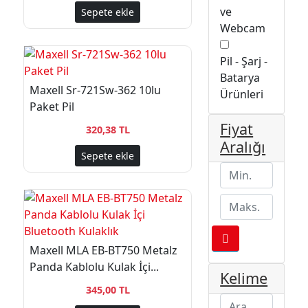
ve
Sepete ekle
Webcam
Pil - Şarj -
Batarya
Maxell Sr-721Sw-362 10lu
Ürünleri
Paket Pil
Fiyat
320,38 TL
Aralığı
Sepete ekle
Maxell MLA EB-BT750 Metalz
Panda Kablolu Kulak İçi...
Kelime
345,00 TL