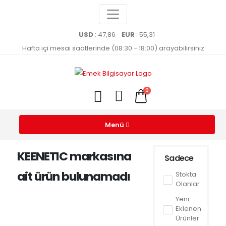
USD
: 47,86
EUR
: 55,31
Hafta içi mesai saatlerinde (08:30 - 18:00) arayabilirsiniz
0
Menü
KEENETIC markasına
Sadece
ait ürün bulunamadı
Stokta
Olanlar
Yeni
Eklenen
Ürünler