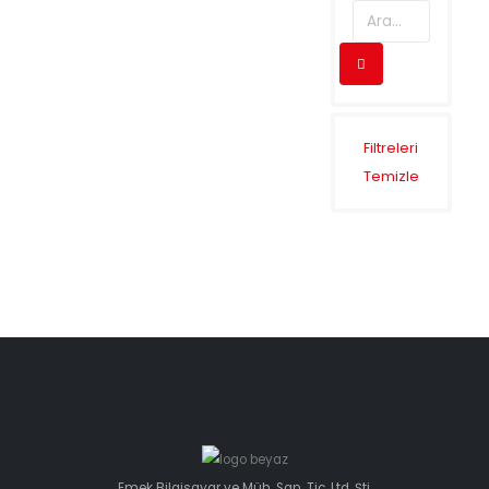
Filtreleri
Temizle
Emek Bilgisayar ve Müh. San. Tic. Ltd. Şti.