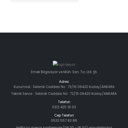
Emek Bilgisayar ve Müh. San. Tic. Ltd. Şti.
Adres
Kurumsal : Selanik Caddesi No : 72/16 06420 Kızılay/ANKARA
Teknik Servis : Selanik Caddesi No : 72/15 06420 Kızılay/ANKARA
Telefon
0312 425 18 03
Cep Telefon
0532 557 83 86
Hafta içi mesai saatlerinde (08:30 - 18:00) arayabilirsiniz