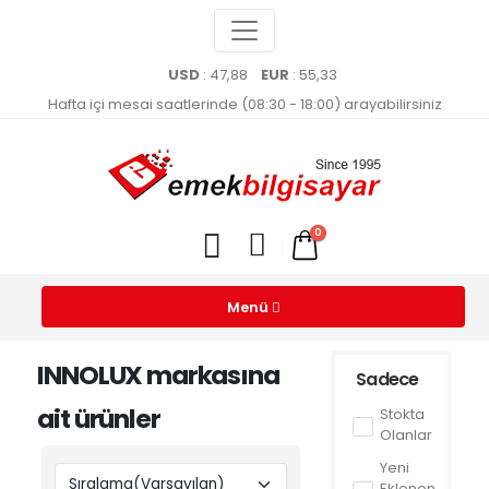
USD
: 47,88
EUR
: 55,33
Hafta içi mesai saatlerinde (08:30 - 18:00) arayabilirsiniz
0
Menü
INNOLUX markasına
Sadece
ait ürünler
Stokta
Olanlar
Yeni
Eklenen