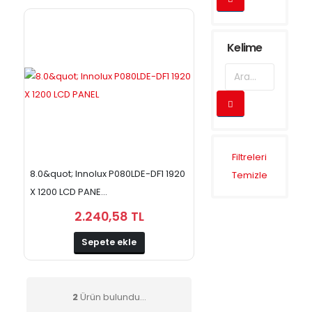
Kelime
Filtreleri
8.0&quot; Innolux P080LDE-DF1 1920
Temizle
X 1200 LCD PANE...
2.240,58 TL
Sepete ekle
2
Ürün bulundu...