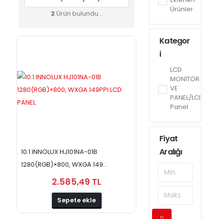
Ürünler
2
Ürün bulundu...
Kategor
i
LCD
MONİTÖR
VE
PANEL/LCD
Panel
Fiyat
Aralığı
10.1 INNOLUX HJ101NA-01B
1280(RGB)×800, WXGA 149...
2.585,49 TL
Sepete ekle