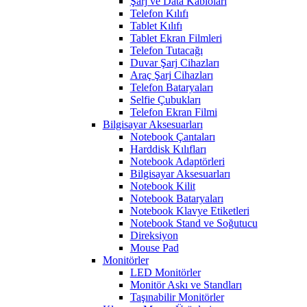
Şarj ve Data Kabloları
Telefon Kılıfı
Tablet Kılıfı
Tablet Ekran Filmleri
Telefon Tutacağı
Duvar Şarj Cihazları
Araç Şarj Cihazları
Telefon Bataryaları
Selfie Çubukları
Telefon Ekran Filmi
Bilgisayar Aksesuarları
Notebook Çantaları
Harddisk Kılıfları
Notebook Adaptörleri
Bilgisayar Aksesuarları
Notebook Kilit
Notebook Bataryaları
Notebook Klavye Etiketleri
Notebook Stand ve Soğutucu
Direksiyon
Mouse Pad
Monitörler
LED Monitörler
Monitör Askı ve Standları
Taşınabilir Monitörler