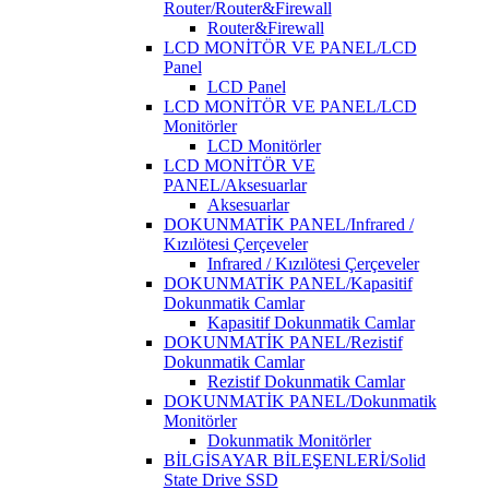
Router/Router&Firewall
Router&Firewall
LCD MONİTÖR VE PANEL/LCD
Panel
LCD Panel
LCD MONİTÖR VE PANEL/LCD
Monitörler
LCD Monitörler
LCD MONİTÖR VE
PANEL/Aksesuarlar
Aksesuarlar
DOKUNMATİK PANEL/Infrared /
Kızılötesi Çerçeveler
Infrared / Kızılötesi Çerçeveler
DOKUNMATİK PANEL/Kapasitif
Dokunmatik Camlar
Kapasitif Dokunmatik Camlar
DOKUNMATİK PANEL/Rezistif
Dokunmatik Camlar
Rezistif Dokunmatik Camlar
DOKUNMATİK PANEL/Dokunmatik
Monitörler
Dokunmatik Monitörler
BİLGİSAYAR BİLEŞENLERİ/Solid
State Drive SSD