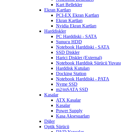
Kart Bellekler
Ekran Kartları
PCI-EX Ekran Kartları
Ekran Kartları
Nvidia Ekran Kartları
Harddiskler
PC Harddiski - SATA
Sunucu HDD
Notebook Harddiski - SATA
SSD Diskler
Harici Diskler (External)
Notebook Harddisk Sürücü Yuvası
Harddisk Kutuları
Docking Station
Notebook Harddiski - PATA
Nvme SSD
m2/mSATA SSD
Kasalar
ATX Kasalar
Kasalar
Power Supply
Kasa Aksesuarları
Diğer
Optik Sürücü
DVD Yazıcılar