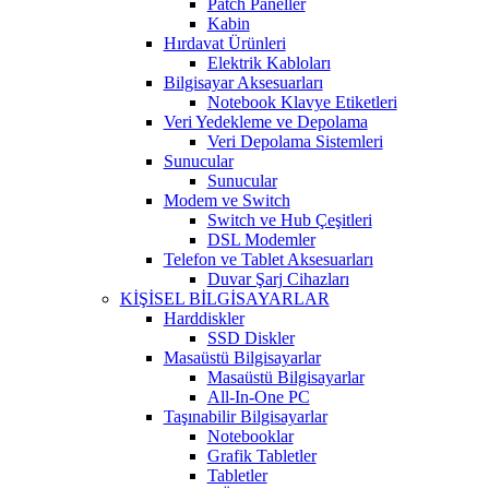
Patch Paneller
Kabin
Hırdavat Ürünleri
Elektrik Kabloları
Bilgisayar Aksesuarları
Notebook Klavye Etiketleri
Veri Yedekleme ve Depolama
Veri Depolama Sistemleri
Sunucular
Sunucular
Modem ve Switch
Switch ve Hub Çeşitleri
DSL Modemler
Telefon ve Tablet Aksesuarları
Duvar Şarj Cihazları
KİŞİSEL BİLGİSAYARLAR
Harddiskler
SSD Diskler
Masaüstü Bilgisayarlar
Masaüstü Bilgisayarlar
All-In-One PC
Taşınabilir Bilgisayarlar
Notebooklar
Grafik Tabletler
Tabletler