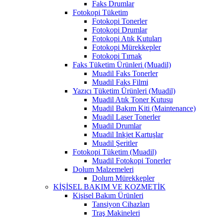
Faks Drumlar
Fotokopi Tüketim
Fotokopi Tonerler
Fotokopi Drumlar
Fotokopi Atık Kutuları
Fotokopi Mürekkepler
Fotokopi Tırnak
Faks Tüketim Ürünleri (Muadil)
Muadil Faks Tonerler
Muadil Faks Filmi
Yazıcı Tüketim Ürünleri (Muadil)
Muadil Atık Toner Kutusu
Muadil Bakım Kiti (Maintenance)
Muadil Laser Tonerler
Muadil Drumlar
Muadil Inkjet Kartuşlar
Muadil Şeritler
Fotokopi Tüketim (Muadil)
Muadil Fotokopi Tonerler
Dolum Malzemeleri
Dolum Mürekkepler
KİŞİSEL BAKIM VE KOZMETİK
Kişisel Bakım Ürünleri
Tansiyon Cihazları
Traş Makineleri