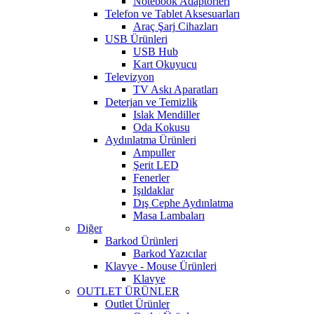
Notebook Adaptörleri
Telefon ve Tablet Aksesuarları
Araç Şarj Cihazları
USB Ürünleri
USB Hub
Kart Okuyucu
Televizyon
TV Askı Aparatları
Deterjan ve Temizlik
Islak Mendiller
Oda Kokusu
Aydınlatma Ürünleri
Ampuller
Şerit LED
Fenerler
Işıldaklar
Dış Cephe Aydınlatma
Masa Lambaları
Diğer
Barkod Ürünleri
Barkod Yazıcılar
Klavye - Mouse Ürünleri
Klavye
OUTLET ÜRÜNLER
Outlet Ürünler