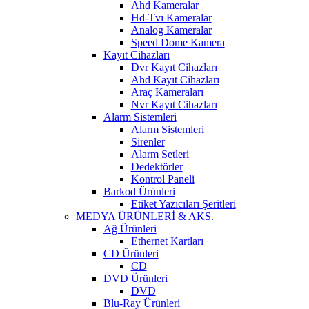
Ahd Kameralar
Hd-Tvı Kameralar
Analog Kameralar
Speed Dome Kamera
Kayıt Cihazları
Dvr Kayıt Cihazları
Ahd Kayıt Cihazları
Araç Kameraları
Nvr Kayıt Cihazları
Alarm Sistemleri
Alarm Sistemleri
Sirenler
Alarm Setleri
Dedektörler
Kontrol Paneli
Barkod Ürünleri
Etiket Yazıcıları Şeritleri
MEDYA ÜRÜNLERİ & AKS.
Ağ Ürünleri
Ethernet Kartları
CD Ürünleri
CD
DVD Ürünleri
DVD
Blu-Ray Ürünleri