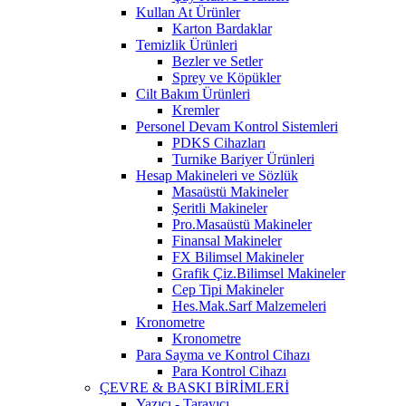
Kullan At Ürünler
Karton Bardaklar
Temizlik Ürünleri
Bezler ve Setler
Sprey ve Köpükler
Cilt Bakım Ürünleri
Kremler
Personel Devam Kontrol Sistemleri
PDKS Cihazları
Turnike Bariyer Ürünleri
Hesap Makineleri ve Sözlük
Masaüstü Makineler
Şeritli Makineler
Pro.Masaüstü Makineler
Finansal Makineler
FX Bilimsel Makineler
Grafik Çiz.Bilimsel Makineler
Cep Tipi Makineler
Hes.Mak.Sarf Malzemeleri
Kronometre
Kronometre
Para Sayma ve Kontrol Cihazı
Para Kontrol Cihazı
ÇEVRE & BASKI BİRİMLERİ
Yazıcı - Tarayıcı