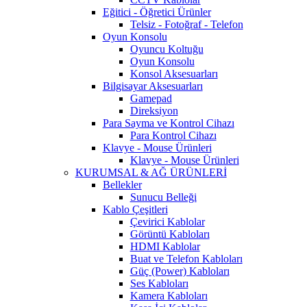
Eğitici - Öğretici Ürünler
Telsiz - Fotoğraf - Telefon
Oyun Konsolu
Oyuncu Koltuğu
Oyun Konsolu
Konsol Aksesuarları
Bilgisayar Aksesuarları
Gamepad
Direksiyon
Para Sayma ve Kontrol Cihazı
Para Kontrol Cihazı
Klavye - Mouse Ürünleri
Klavye - Mouse Ürünleri
KURUMSAL & AĞ ÜRÜNLERİ
Bellekler
Sunucu Belleği
Kablo Çeşitleri
Çevirici Kablolar
Görüntü Kabloları
HDMI Kablolar
Buat ve Telefon Kabloları
Güç (Power) Kabloları
Ses Kabloları
Kamera Kabloları