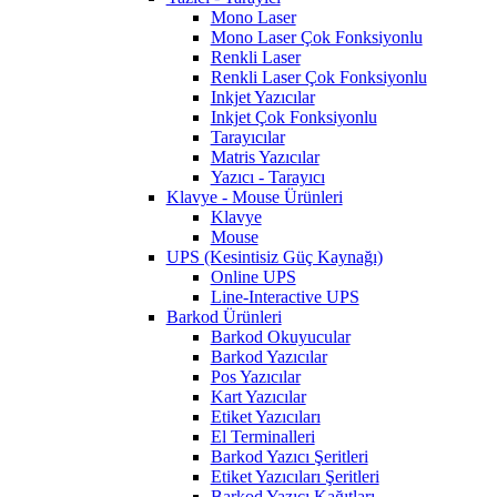
Mono Laser
Mono Laser Çok Fonksiyonlu
Renkli Laser
Renkli Laser Çok Fonksiyonlu
Inkjet Yazıcılar
Inkjet Çok Fonksiyonlu
Tarayıcılar
Matris Yazıcılar
Yazıcı - Tarayıcı
Klavye - Mouse Ürünleri
Klavye
Mouse
UPS (Kesintisiz Güç Kaynağı)
Online UPS
Line-Interactive UPS
Barkod Ürünleri
Barkod Okuyucular
Barkod Yazıcılar
Pos Yazıcılar
Kart Yazıcılar
Etiket Yazıcıları
El Terminalleri
Barkod Yazıcı Şeritleri
Etiket Yazıcıları Şeritleri
Barkod Yazıcı Kağıtları