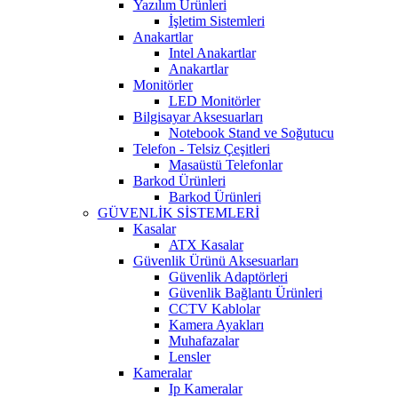
Yazılım Ürünleri
İşletim Sistemleri
Anakartlar
Intel Anakartlar
Anakartlar
Monitörler
LED Monitörler
Bilgisayar Aksesuarları
Notebook Stand ve Soğutucu
Telefon - Telsiz Çeşitleri
Masaüstü Telefonlar
Barkod Ürünleri
Barkod Ürünleri
GÜVENLİK SİSTEMLERİ
Kasalar
ATX Kasalar
Güvenlik Ürünü Aksesuarları
Güvenlik Adaptörleri
Güvenlik Bağlantı Ürünleri
CCTV Kablolar
Kamera Ayakları
Muhafazalar
Lensler
Kameralar
Ip Kameralar