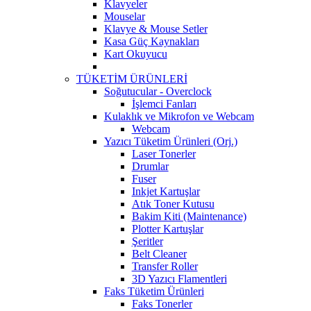
Klavyeler
Mouselar
Klavye & Mouse Setler
Kasa Güç Kaynakları
Kart Okuyucu
TÜKETİM ÜRÜNLERİ
Soğutucular - Overclock
İşlemci Fanları
Kulaklık ve Mikrofon ve Webcam
Webcam
Yazıcı Tüketim Ürünleri (Orj.)
Laser Tonerler
Drumlar
Fuser
Inkjet Kartuşlar
Atık Toner Kutusu
Bakim Kiti (Maintenance)
Plotter Kartuşlar
Şeritler
Belt Cleaner
Transfer Roller
3D Yazıcı Flamentleri
Faks Tüketim Ürünleri
Faks Tonerler