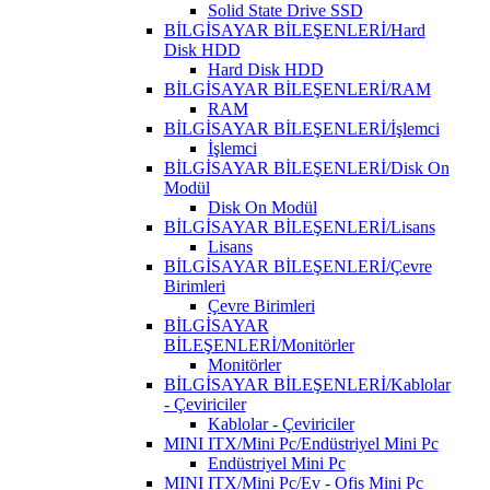
Solid State Drive SSD
BİLGİSAYAR BİLEŞENLERİ/Hard
Disk HDD
Hard Disk HDD
BİLGİSAYAR BİLEŞENLERİ/RAM
RAM
BİLGİSAYAR BİLEŞENLERİ/İşlemci
İşlemci
BİLGİSAYAR BİLEŞENLERİ/Disk On
Modül
Disk On Modül
BİLGİSAYAR BİLEŞENLERİ/Lisans
Lisans
BİLGİSAYAR BİLEŞENLERİ/Çevre
Birimleri
Çevre Birimleri
BİLGİSAYAR
BİLEŞENLERİ/Monitörler
Monitörler
BİLGİSAYAR BİLEŞENLERİ/Kablolar
- Çeviriciler
Kablolar - Çeviriciler
MINI ITX/Mini Pc/Endüstriyel Mini Pc
Endüstriyel Mini Pc
MINI ITX/Mini Pc/Ev - Ofis Mini Pc