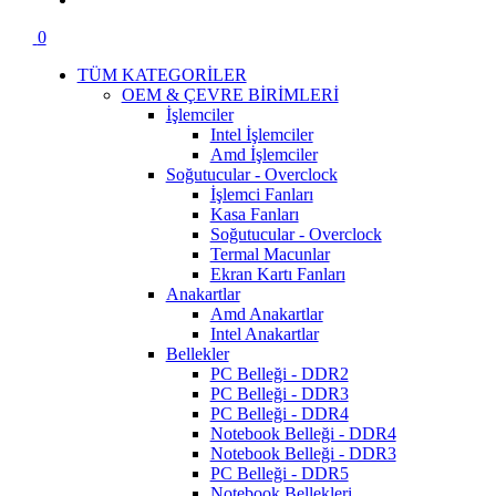
0
TÜM KATEGORİLER
OEM & ÇEVRE BİRİMLERİ
İşlemciler
Intel İşlemciler
Amd İşlemciler
Soğutucular - Overclock
İşlemci Fanları
Kasa Fanları
Soğutucular - Overclock
Termal Macunlar
Ekran Kartı Fanları
Anakartlar
Amd Anakartlar
Intel Anakartlar
Bellekler
PC Belleği - DDR2
PC Belleği - DDR3
PC Belleği - DDR4
Notebook Belleği - DDR4
Notebook Belleği - DDR3
PC Belleği - DDR5
Notebook Bellekleri