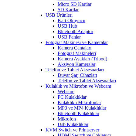
Micro SD Kartlar
SD Kartlar
USB Ürünleri
Kart Okuyucu
USB Hub
Bluetooth Adaptör
USB Fanlar
Fotoğraf Makinesi ve Kameralar
Kamera Çantaları
Fotoğraf Makineleri
Kamera Ayakları (Tripod)
Aksiyon Kameralar
Telefon ve Tablet Aksesuarları
Duvar Şarj Cihazları
Telefon ve Tablet Aksesuarları
Kulaklık ve Mikrofon ve Webcam
Webcam
PC Kulaklıklar
Kulaklıklı Mikrofonlar
MP3 ve MP4 Kulaklıklar
Bluetooth Kulaklıklar
Mikrofon
Usb Kulaklıklar
KVM Switch ve Printserver
HDMI Switch ve Çoklayıcı