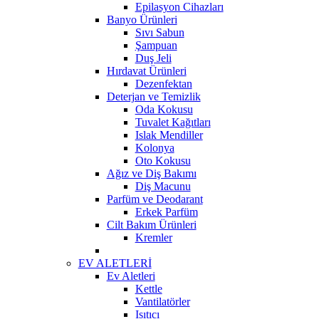
Epilasyon Cihazları
Banyo Ürünleri
Sıvı Sabun
Şampuan
Duş Jeli
Hırdavat Ürünleri
Dezenfektan
Deterjan ve Temizlik
Oda Kokusu
Tuvalet Kağıtları
Islak Mendiller
Kolonya
Oto Kokusu
Ağız ve Diş Bakımı
Diş Macunu
Parfüm ve Deodarant
Erkek Parfüm
Cilt Bakım Ürünleri
Kremler
EV ALETLERİ
Ev Aletleri
Kettle
Vantilatörler
Isıtıcı