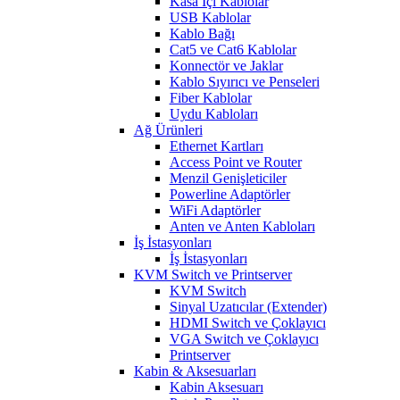
Kasa İçi Kablolar
USB Kablolar
Kablo Bağı
Cat5 ve Cat6 Kablolar
Konnectör ve Jaklar
Kablo Sıyırıcı ve Penseleri
Fiber Kablolar
Uydu Kabloları
Ağ Ürünleri
Ethernet Kartları
Access Point ve Router
Menzil Genişleticiler
Powerline Adaptörler
WiFi Adaptörler
Anten ve Anten Kabloları
İş İstasyonları
İş İstasyonları
KVM Switch ve Printserver
KVM Switch
Sinyal Uzatıcılar (Extender)
HDMI Switch ve Çoklayıcı
VGA Switch ve Çoklayıcı
Printserver
Kabin & Aksesuarları
Kabin Aksesuarı