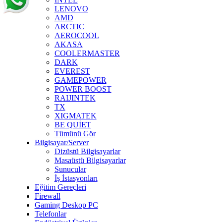
LENOVO
AMD
ARCTIC
AEROCOOL
AKASA
COOLERMASTER
DARK
EVEREST
GAMEPOWER
POWER BOOST
RAIJINTEK
TX
XIGMATEK
BE QUİET
Tümünü Gör
Bilgisayar/Server
Dizüstü Bilgisayarlar
Masaüstü Bilgisayarlar
Sunucular
İş İstasyonları
Eğitim Gereçleri
Firewall
Gaming Deskop PC
Telefonlar