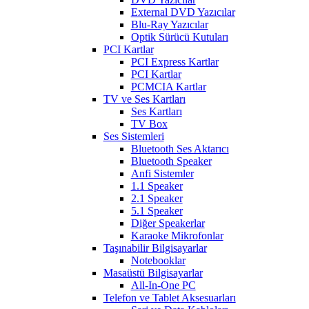
External DVD Yazıcılar
Blu-Ray Yazıcılar
Optik Sürücü Kutuları
PCI Kartlar
PCI Express Kartlar
PCI Kartlar
PCMCIA Kartlar
TV ve Ses Kartları
Ses Kartları
TV Box
Ses Sistemleri
Bluetooth Ses Aktarıcı
Bluetooth Speaker
Anfi Sistemler
1.1 Speaker
2.1 Speaker
5.1 Speaker
Diğer Speakerlar
Karaoke Mikrofonlar
Taşınabilir Bilgisayarlar
Notebooklar
Masaüstü Bilgisayarlar
All-In-One PC
Telefon ve Tablet Aksesuarları