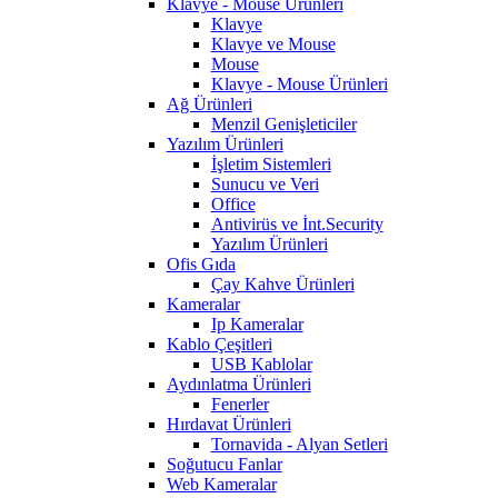
Klavye - Mouse Ürünleri
Klavye
Klavye ve Mouse
Mouse
Klavye - Mouse Ürünleri
Ağ Ürünleri
Menzil Genişleticiler
Yazılım Ürünleri
İşletim Sistemleri
Sunucu ve Veri
Office
Antivirüs ve İnt.Security
Yazılım Ürünleri
Ofis Gıda
Çay Kahve Ürünleri
Kameralar
Ip Kameralar
Kablo Çeşitleri
USB Kablolar
Aydınlatma Ürünleri
Fenerler
Hırdavat Ürünleri
Tornavida - Alyan Setleri
Soğutucu Fanlar
Web Kameralar