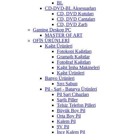
BL
CD-DVD-BL Aksesuarları
CD, DVD Kutuları
CD, DVD Çantaları
CD, DVD Zarfı
Gaming Deskop PC
MASTER OF ART
OFİS ÜRÜNLERİ
Kağıt Ürünleri
Fotokopi Kağıtları
Gramajlı Kağıtlar
Fotoğraf Kağıtları
Kağıt İmha Makineleri
Kağıt Ürünleri
Banyo Ürünleri
Sıvı Sabun
Pil - Şarj - Batarya Ürünleri
Pil Şarj Cihazları
Şarjlı Piller
Telsiz Telefon Pilleri
Büyük Boy Pil
Orta Boy Pil
Kalem Pil
9V Pil
İnce Kalem Pil