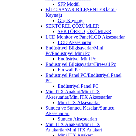
SFP Modül
BİLGİSAYAR BİLEŞENLERİ/Güç
Kaynağı
Güç Kaynağı
SEKTÖREL ÇÖZÜMLER
SEKTÖREL ÇÖZÜMLER
LCD Monitör ve Panel/LCD Aksesuarlar
LCD Aksesuarlar
Endüstriyel Bilgisayarlar/Mini
Pc/Endüstriyel Mini Pc
Endüstriyel Mini Pc
Endüstriyel Bilgisayarlar/Firewall Pc
Firewall Pc
Endüstriyel Panel PC/Endüstriyel Panel
PC
Endüstriyel Panel PC
Mini ITX Anakart/Mini ITX
Aksesuarlar/Mini ITX Aksesuarlar
Mini ITX Aksesuarlar
Sunucu ve Sunucu Kasaları/Sunucu
Aksesuarları
Sunucu Aksesuarları
Mini ITX Anakart/Mini ITX
Anakartlar/Mini ITX Anakart
Mini ITX Anakart