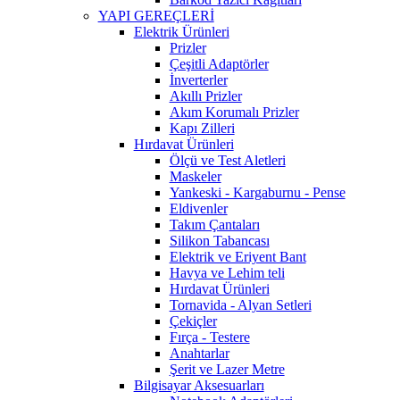
YAPI GEREÇLERİ
Elektrik Ürünleri
Prizler
Çeşitli Adaptörler
İnverterler
Akıllı Prizler
Akım Korumalı Prizler
Kapı Zilleri
Hırdavat Ürünleri
Ölçü ve Test Aletleri
Maskeler
Yankeski - Kargaburnu - Pense
Eldivenler
Takım Çantaları
Silikon Tabancası
Elektrik ve Eriyent Bant
Havya ve Lehim teli
Hırdavat Ürünleri
Tornavida - Alyan Setleri
Çekiçler
Fırça - Testere
Anahtarlar
Şerit ve Lazer Metre
Bilgisayar Aksesuarları