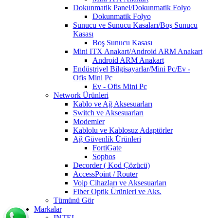
Dokunmatik Panel/Dokunmatik Folyo
Dokunmatik Folyo
Sunucu ve Sunucu Kasaları/Boş Sunucu
Kasası
Boş Sunucu Kasası
Mini ITX Anakart/Android ARM Anakart
Android ARM Anakart
Endüstriyel Bilgisayarlar/Mini Pc/Ev -
Ofis Mini Pc
Ev - Ofis Mini Pc
Network Ürünleri
Kablo ve Ağ Aksesuarları
Switch ve Aksesuarları
Modemler
Kablolu ve Kablosuz Adaptörler
Ağ Güvenlik Ürünleri
FortiGate
Sophos
Decorder ( Kod Çözücü)
AccessPoint / Router
Voip Cihazları ve Aksesuarları
Fiber Optik Ürünleri ve Aks.
Tümünü Gör
Markalar
INTEL