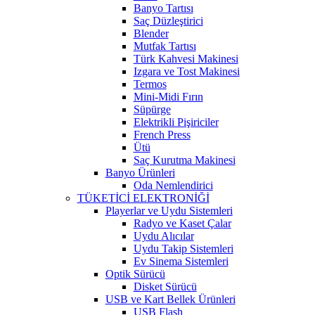
Banyo Tartısı
Saç Düzleştirici
Blender
Mutfak Tartısı
Türk Kahvesi Makinesi
Izgara ve Tost Makinesi
Termos
Mini-Midi Fırın
Süpürge
Elektrikli Pişiriciler
French Press
Ütü
Saç Kurutma Makinesi
Banyo Ürünleri
Oda Nemlendirici
TÜKETİCİ ELEKTRONİĞİ
Playerlar ve Uydu Sistemleri
Radyo ve Kaset Çalar
Uydu Alıcılar
Uydu Takip Sistemleri
Ev Sinema Sistemleri
Optik Sürücü
Disket Sürücü
USB ve Kart Bellek Ürünleri
USB Flash