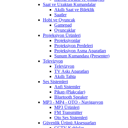
Saat ve Uzaktan Kumandalar
Akıllı Saat ve Bileklik
Saatler
Hobi ve Oyuncak
Gamepad
Oyuncaklar
Projeksiyon Ürünleri
Projeksiyonlar
Projeksiyon Perdeleri
Projeksiyon Asma Aparatları
Sunum Kumandası (Presenter)
Televizyon
Televizyon
TV Askı Aparatları
Akıllı Tahta
Ses Sistemleri
Anfi Sistemler
Pikap (Plakçalar)
Bluetooth Speaker
MP3 - MP4 - OTO - Navigasyon
MP3 Ürünleri
FM Transmitter
Oto Ses Sistemleri
Güvenlik Ürünü Aksesuarları
CCTV Kablolar