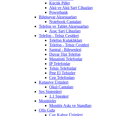
Küçük Piller
Akü ve Akü Şarj Cihazları
Powerbank
Bilgisayar Aksesuarları
Notebook Çantaları
Telefon ve Tablet Aksesuarları
Araç Şarj Cihazları
Telefon - Telsiz Çeşitleri
Telefon Kulaklıkları
Telefon - Telsiz Çeşitleri
Santral - Bileşenleri
Duvar Tipi Telefon
Masaüstü Telefonlar
IP Telefonlar
Telsiz Telefonlar
Pmr El Telsizler
Cep Telefonları
Kırtasiye Ürünleri
Okul Çantaları
Ses Sistemleri
1.1 Speaker
Monitörler
Monitör Askı ve Standları
Ofis Gıda
Çay Kahve Ürünleri