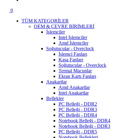
0
TÜM KATEGORİLER
OEM & ÇEVRE BİRİMLERİ
İşlemciler
Intel İşlemciler
Amd İşlemciler
Soğutucular - Overclock
İşlemci Fanları
Kasa Fanları
Soğutucular - Overclock
Termal Macunlar
Ekran Kartı Fanları
Anakartlar
Amd Anakartlar
Intel Anakartlar
Bellekler
PC Belleği - DDR2
PC Belleği - DDR3
PC Belleği - DDR4
Notebook Belleği - DDR4
Notebook Belleği - DDR3
PC Belleği - DDR5
Notebook Bellekleri