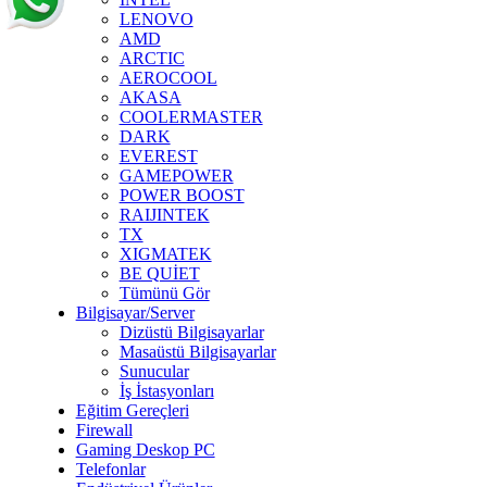
LENOVO
AMD
ARCTIC
AEROCOOL
AKASA
COOLERMASTER
DARK
EVEREST
GAMEPOWER
POWER BOOST
RAIJINTEK
TX
XIGMATEK
BE QUİET
Tümünü Gör
Bilgisayar/Server
Dizüstü Bilgisayarlar
Masaüstü Bilgisayarlar
Sunucular
İş İstasyonları
Eğitim Gereçleri
Firewall
Gaming Deskop PC
Telefonlar