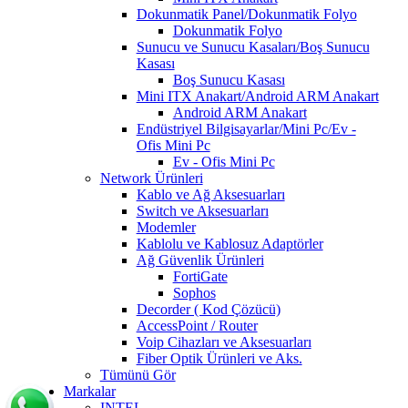
Dokunmatik Panel/Dokunmatik Folyo
Dokunmatik Folyo
Sunucu ve Sunucu Kasaları/Boş Sunucu
Kasası
Boş Sunucu Kasası
Mini ITX Anakart/Android ARM Anakart
Android ARM Anakart
Endüstriyel Bilgisayarlar/Mini Pc/Ev -
Ofis Mini Pc
Ev - Ofis Mini Pc
Network Ürünleri
Kablo ve Ağ Aksesuarları
Switch ve Aksesuarları
Modemler
Kablolu ve Kablosuz Adaptörler
Ağ Güvenlik Ürünleri
FortiGate
Sophos
Decorder ( Kod Çözücü)
AccessPoint / Router
Voip Cihazları ve Aksesuarları
Fiber Optik Ürünleri ve Aks.
Tümünü Gör
Markalar
INTEL