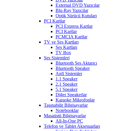
External DVD Yazıcılar
Blu-Ray Yazıcılar
Optik Sürücü Kutuları
PCI Kartlar
PCI Express Kartlar
PCI Kartlar
PCMCIA Kartlar
TV ve Ses Kartları
Ses Kartları
TV Box
Ses Sistemleri
Bluetooth Ses Aktarıcı
Bluetooth Speaker
Anfi Sistemler
1.1 Speaker
2.1 Speaker
5.1 Speaker
Diğer Speakerlar
Karaoke Mikrofonlar
Taşınabilir Bilgisayarlar
Notebooklar
Masaüstü Bilgisayarlar
All-In-One PC
Telefon ve Tablet Aksesuarları