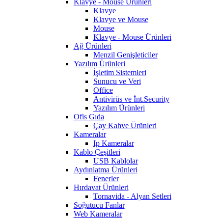
Klavye - Mouse Ürünleri
Klavye
Klavye ve Mouse
Mouse
Klavye - Mouse Ürünleri
Ağ Ürünleri
Menzil Genişleticiler
Yazılım Ürünleri
İşletim Sistemleri
Sunucu ve Veri
Office
Antivirüs ve İnt.Security
Yazılım Ürünleri
Ofis Gıda
Çay Kahve Ürünleri
Kameralar
Ip Kameralar
Kablo Çeşitleri
USB Kablolar
Aydınlatma Ürünleri
Fenerler
Hırdavat Ürünleri
Tornavida - Alyan Setleri
Soğutucu Fanlar
Web Kameralar