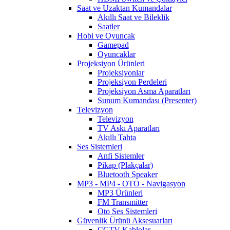
Saat ve Uzaktan Kumandalar
Akıllı Saat ve Bileklik
Saatler
Hobi ve Oyuncak
Gamepad
Oyuncaklar
Projeksiyon Ürünleri
Projeksiyonlar
Projeksiyon Perdeleri
Projeksiyon Asma Aparatları
Sunum Kumandası (Presenter)
Televizyon
Televizyon
TV Askı Aparatları
Akıllı Tahta
Ses Sistemleri
Anfi Sistemler
Pikap (Plakçalar)
Bluetooth Speaker
MP3 - MP4 - OTO - Navigasyon
MP3 Ürünleri
FM Transmitter
Oto Ses Sistemleri
Güvenlik Ürünü Aksesuarları
CCTV Kablolar