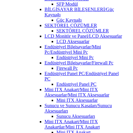
SFP Modül
BİLGİSAYAR BİLEŞENLERİ/Güç
Kaynağı
Güç Kaynağı
SEKTÖREL ÇÖZÜMLER
SEKTÖREL ÇÖZÜMLER
LCD Monitör ve Panel/LCD Aksesuarlar
LCD Aksesuarlar
Endüstriyel Bilgisayarlar/Mini
Pc/Endüstriyel Mini Pc
Endüstriyel Mini Pc
Endüstriyel Bilgisayarlar/Firewall Pc
Firewall Pc
Endüstriyel Panel PC/Endüstriyel Panel
PC
Endüstriyel Panel PC
Mini ITX Anakart/Mini ITX
Aksesuarlar/Mini ITX Aksesuarlar
Mini ITX Aksesuarlar
Sunucu ve Sunucu Kasaları/Sunucu
Aksesuarları
Sunucu Aksesuarları
Mini ITX Anakart/Mini ITX
Anakartlar/Mini ITX Anakart
Mini ITX Anakart