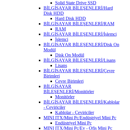
Solid State Drive SSD
BİLGİSAYAR BİLEŞENLERİ/Hard
Disk HDD
Hard Disk HDD
BİLGİSAYAR BİLEŞENLERİ/RAM
RAM
BİLGİSAYAR BİLEŞENLERİ/İşlemci
İşlemci
BİLGİSAYAR BİLEŞENLERİ/Disk On
Modül
Disk On Modül
BİLGİSAYAR BİLEŞENLERİ/Lisans
Lisans
BİLGİSAYAR BİLEŞENLERİ/Çevre
Birimleri
Çevre Birimleri
BİLGİSAYAR
BİLEŞENLERİ/Monitörler
Monitörler
BİLGİSAYAR BİLEŞENLERİ/Kablolar
- Çeviriciler
Kablolar - Çeviriciler
MINI ITX/Mini Pc/Endüstriyel Mini Pc
Endüstriyel Mini Pc
MINI ITX/Mini Pc/Ev - Ofis Mini Pc