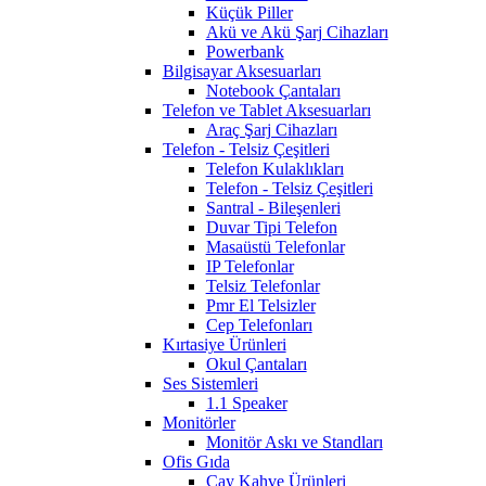
Küçük Piller
Akü ve Akü Şarj Cihazları
Powerbank
Bilgisayar Aksesuarları
Notebook Çantaları
Telefon ve Tablet Aksesuarları
Araç Şarj Cihazları
Telefon - Telsiz Çeşitleri
Telefon Kulaklıkları
Telefon - Telsiz Çeşitleri
Santral - Bileşenleri
Duvar Tipi Telefon
Masaüstü Telefonlar
IP Telefonlar
Telsiz Telefonlar
Pmr El Telsizler
Cep Telefonları
Kırtasiye Ürünleri
Okul Çantaları
Ses Sistemleri
1.1 Speaker
Monitörler
Monitör Askı ve Standları
Ofis Gıda
Çay Kahve Ürünleri