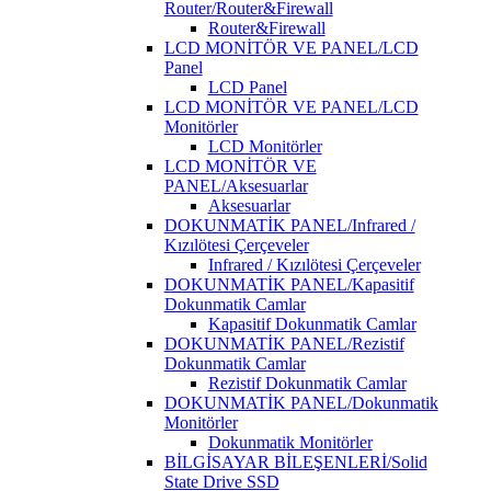
Router/Router&Firewall
Router&Firewall
LCD MONİTÖR VE PANEL/LCD
Panel
LCD Panel
LCD MONİTÖR VE PANEL/LCD
Monitörler
LCD Monitörler
LCD MONİTÖR VE
PANEL/Aksesuarlar
Aksesuarlar
DOKUNMATİK PANEL/Infrared /
Kızılötesi Çerçeveler
Infrared / Kızılötesi Çerçeveler
DOKUNMATİK PANEL/Kapasitif
Dokunmatik Camlar
Kapasitif Dokunmatik Camlar
DOKUNMATİK PANEL/Rezistif
Dokunmatik Camlar
Rezistif Dokunmatik Camlar
DOKUNMATİK PANEL/Dokunmatik
Monitörler
Dokunmatik Monitörler
BİLGİSAYAR BİLEŞENLERİ/Solid
State Drive SSD