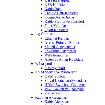
Kasa İçi Kablolar
USB Kablolar
Kablo Bağı
Cat5 ve Cat6 Kablolar
Konnectör ve Jaklar
Kablo Sıyırıcı ve Penseleri
Fiber Kablolar
Uydu Kabloları
Ağ Ürünleri
Ethernet Kartları
Access Point ve Router
Menzil Genişleticiler
Powerline Adaptörler
WiFi Adaptörler
Anten ve Anten Kabloları
İş İstasyonları
İş İstasyonları
KVM Switch ve Printserver
KVM Switch
Sinyal Uzatıcılar (Extender)
HDMI Switch ve Çoklayıcı
VGA Switch ve Çoklayıcı
Printserver
Kabin & Aksesuarları
Kabin Aksesuarı