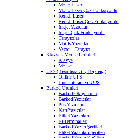
Mono Laser
Mono Laser Çok Fonksiyonlu
Renkli Laser
Renkli Laser Çok Fonksiyonlu
Inkjet Yazıcılar
Inkjet Çok Fonksiyonlu
Tarayıcılar
Matris Yazıcılar
Yazıcı - Tarayıcı
Klavye - Mouse Ürünleri
Klavye
Mouse
UPS (Kesintisiz Güç Kaynağı)
Online UPS
Line-Interactive UPS
Barkod Ürünleri
Barkod Okuyucular
Barkod Yazıcılar
Pos Yazıcılar
Kart Yazıcılar
Etiket Yazıcıları
El Terminalleri
Barkod Yazıcı Şeritleri
Etiket Yazıcıları Şeritleri
Barkod Yazıcı Kağıtları