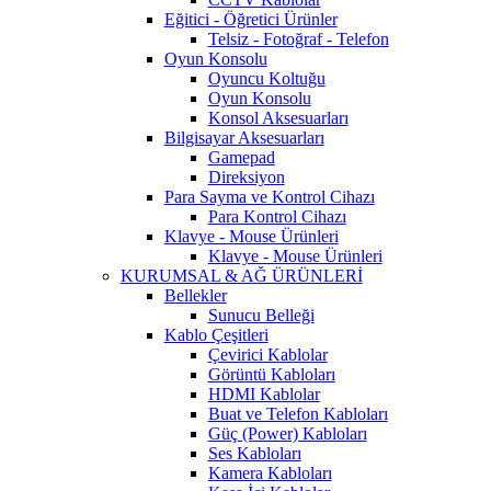
Eğitici - Öğretici Ürünler
Telsiz - Fotoğraf - Telefon
Oyun Konsolu
Oyuncu Koltuğu
Oyun Konsolu
Konsol Aksesuarları
Bilgisayar Aksesuarları
Gamepad
Direksiyon
Para Sayma ve Kontrol Cihazı
Para Kontrol Cihazı
Klavye - Mouse Ürünleri
Klavye - Mouse Ürünleri
KURUMSAL & AĞ ÜRÜNLERİ
Bellekler
Sunucu Belleği
Kablo Çeşitleri
Çevirici Kablolar
Görüntü Kabloları
HDMI Kablolar
Buat ve Telefon Kabloları
Güç (Power) Kabloları
Ses Kabloları
Kamera Kabloları