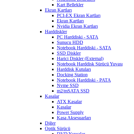
Kart Bellekler
Ekran Kartları
PCI-EX Ekran Kartları
Ekran Kartları
Nvidia Ekran Kartları
Harddiskler
PC Harddiski - SATA
Sunucu HDD
Notebook Harddiski - SATA
SSD Diskler
Harici Diskler (External)
Notebook Harddisk Sürücü Yuvası
Harddisk Kutuları
Docking Station
Notebook Harddiski - PATA
Nvme SSD
m2/mSATA SSD
Kasalar
ATX Kasalar
Kasalar
Power Supply
Kasa Aksesuarları
Diğer
Optik Sürücü
DVD Yazıcılar