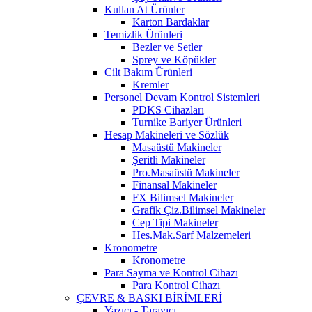
Kullan At Ürünler
Karton Bardaklar
Temizlik Ürünleri
Bezler ve Setler
Sprey ve Köpükler
Cilt Bakım Ürünleri
Kremler
Personel Devam Kontrol Sistemleri
PDKS Cihazları
Turnike Bariyer Ürünleri
Hesap Makineleri ve Sözlük
Masaüstü Makineler
Şeritli Makineler
Pro.Masaüstü Makineler
Finansal Makineler
FX Bilimsel Makineler
Grafik Çiz.Bilimsel Makineler
Cep Tipi Makineler
Hes.Mak.Sarf Malzemeleri
Kronometre
Kronometre
Para Sayma ve Kontrol Cihazı
Para Kontrol Cihazı
ÇEVRE & BASKI BİRİMLERİ
Yazıcı - Tarayıcı