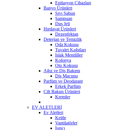
Epilasyon Cihazları
Banyo Ürünleri
Sıvı Sabun
Şampuan
Duş Jeli
Hırdavat Ürünleri
Dezenfektan
Deterjan ve Temizlik
Oda Kokusu
Tuvalet Kağıtları
Islak Mendiller
Kolonya
Oto Kokusu
Ağız ve Diş Bakımı
Diş Macunu
Parfüm ve Deodarant
Erkek Parfüm
Cilt Bakım Ürünleri
Kremler
EV ALETLERİ
Ev Aletleri
Kettle
Vantilatörler
Isıtıcı