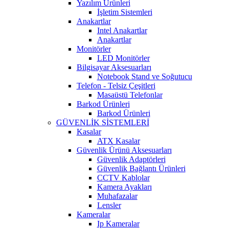
Yazılım Ürünleri
İşletim Sistemleri
Anakartlar
Intel Anakartlar
Anakartlar
Monitörler
LED Monitörler
Bilgisayar Aksesuarları
Notebook Stand ve Soğutucu
Telefon - Telsiz Çeşitleri
Masaüstü Telefonlar
Barkod Ürünleri
Barkod Ürünleri
GÜVENLİK SİSTEMLERİ
Kasalar
ATX Kasalar
Güvenlik Ürünü Aksesuarları
Güvenlik Adaptörleri
Güvenlik Bağlantı Ürünleri
CCTV Kablolar
Kamera Ayakları
Muhafazalar
Lensler
Kameralar
Ip Kameralar