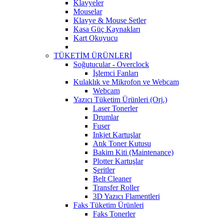
Klavyeler
Mouselar
Klavye & Mouse Setler
Kasa Güç Kaynakları
Kart Okuyucu
TÜKETİM ÜRÜNLERİ
Soğutucular - Overclock
İşlemci Fanları
Kulaklık ve Mikrofon ve Webcam
Webcam
Yazıcı Tüketim Ürünleri (Orj.)
Laser Tonerler
Drumlar
Fuser
Inkjet Kartuşlar
Atık Toner Kutusu
Bakim Kiti (Maintenance)
Plotter Kartuşlar
Şeritler
Belt Cleaner
Transfer Roller
3D Yazıcı Flamentleri
Faks Tüketim Ürünleri
Faks Tonerler