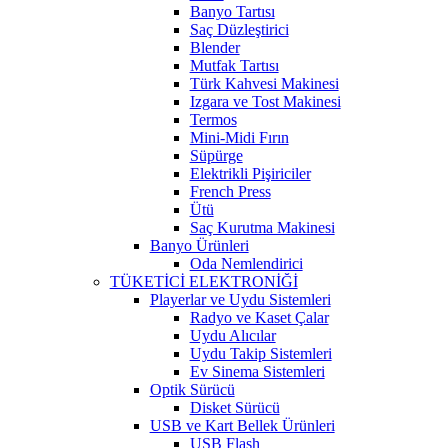
Banyo Tartısı
Saç Düzleştirici
Blender
Mutfak Tartısı
Türk Kahvesi Makinesi
Izgara ve Tost Makinesi
Termos
Mini-Midi Fırın
Süpürge
Elektrikli Pişiriciler
French Press
Ütü
Saç Kurutma Makinesi
Banyo Ürünleri
Oda Nemlendirici
TÜKETİCİ ELEKTRONİĞİ
Playerlar ve Uydu Sistemleri
Radyo ve Kaset Çalar
Uydu Alıcılar
Uydu Takip Sistemleri
Ev Sinema Sistemleri
Optik Sürücü
Disket Sürücü
USB ve Kart Bellek Ürünleri
USB Flash