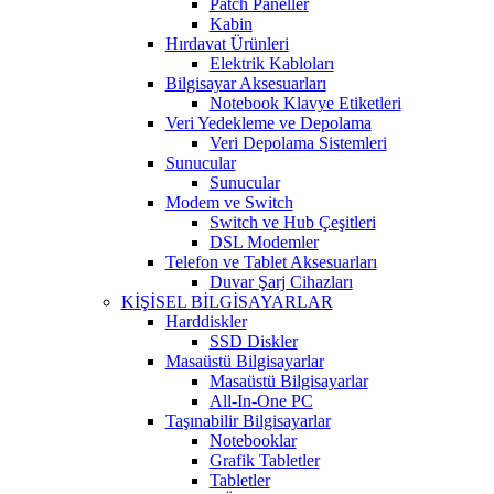
Patch Paneller
Kabin
Hırdavat Ürünleri
Elektrik Kabloları
Bilgisayar Aksesuarları
Notebook Klavye Etiketleri
Veri Yedekleme ve Depolama
Veri Depolama Sistemleri
Sunucular
Sunucular
Modem ve Switch
Switch ve Hub Çeşitleri
DSL Modemler
Telefon ve Tablet Aksesuarları
Duvar Şarj Cihazları
KİŞİSEL BİLGİSAYARLAR
Harddiskler
SSD Diskler
Masaüstü Bilgisayarlar
Masaüstü Bilgisayarlar
All-In-One PC
Taşınabilir Bilgisayarlar
Notebooklar
Grafik Tabletler
Tabletler