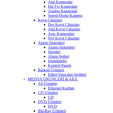
Ahd Kameralar
Hd-Tvı Kameralar
Analog Kameralar
Speed Dome Kamera
Kayıt Cihazları
Dvr Kayıt Cihazları
Ahd Kayıt Cihazları
Araç Kameraları
Nvr Kayıt Cihazları
Alarm Sistemleri
Alarm Sistemleri
Sirenler
Alarm Setleri
Dedektörler
Kontrol Paneli
Barkod Ürünleri
Etiket Yazıcıları Şeritleri
MEDYA ÜRÜNLERİ & AKS.
Ağ Ürünleri
Ethernet Kartları
CD Ürünleri
CD
DVD Ürünleri
DVD
Blu-Ray Ürünleri