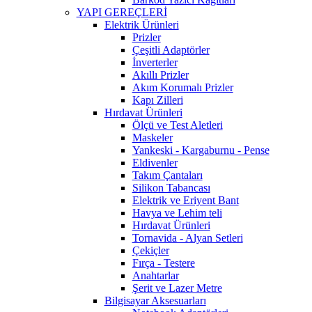
YAPI GEREÇLERİ
Elektrik Ürünleri
Prizler
Çeşitli Adaptörler
İnverterler
Akıllı Prizler
Akım Korumalı Prizler
Kapı Zilleri
Hırdavat Ürünleri
Ölçü ve Test Aletleri
Maskeler
Yankeski - Kargaburnu - Pense
Eldivenler
Takım Çantaları
Silikon Tabancası
Elektrik ve Eriyent Bant
Havya ve Lehim teli
Hırdavat Ürünleri
Tornavida - Alyan Setleri
Çekiçler
Fırça - Testere
Anahtarlar
Şerit ve Lazer Metre
Bilgisayar Aksesuarları