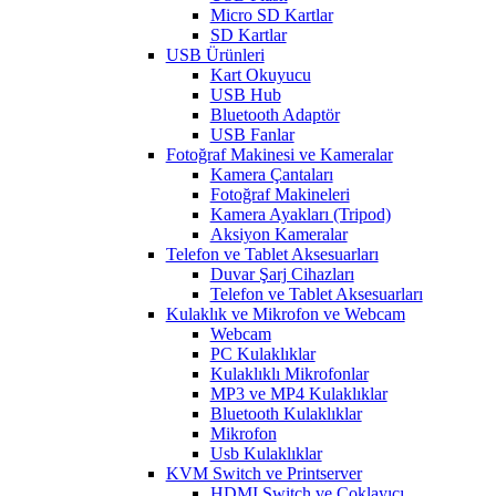
Micro SD Kartlar
SD Kartlar
USB Ürünleri
Kart Okuyucu
USB Hub
Bluetooth Adaptör
USB Fanlar
Fotoğraf Makinesi ve Kameralar
Kamera Çantaları
Fotoğraf Makineleri
Kamera Ayakları (Tripod)
Aksiyon Kameralar
Telefon ve Tablet Aksesuarları
Duvar Şarj Cihazları
Telefon ve Tablet Aksesuarları
Kulaklık ve Mikrofon ve Webcam
Webcam
PC Kulaklıklar
Kulaklıklı Mikrofonlar
MP3 ve MP4 Kulaklıklar
Bluetooth Kulaklıklar
Mikrofon
Usb Kulaklıklar
KVM Switch ve Printserver
HDMI Switch ve Çoklayıcı