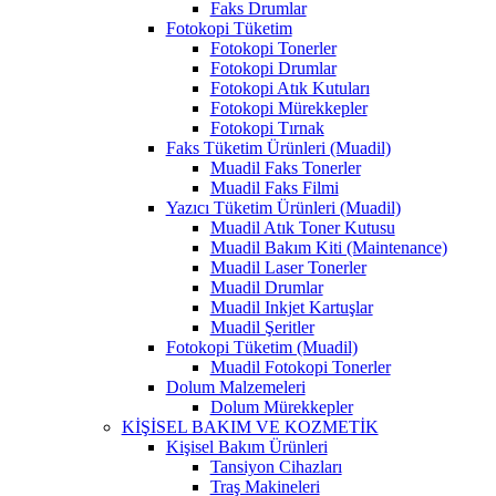
Faks Drumlar
Fotokopi Tüketim
Fotokopi Tonerler
Fotokopi Drumlar
Fotokopi Atık Kutuları
Fotokopi Mürekkepler
Fotokopi Tırnak
Faks Tüketim Ürünleri (Muadil)
Muadil Faks Tonerler
Muadil Faks Filmi
Yazıcı Tüketim Ürünleri (Muadil)
Muadil Atık Toner Kutusu
Muadil Bakım Kiti (Maintenance)
Muadil Laser Tonerler
Muadil Drumlar
Muadil Inkjet Kartuşlar
Muadil Şeritler
Fotokopi Tüketim (Muadil)
Muadil Fotokopi Tonerler
Dolum Malzemeleri
Dolum Mürekkepler
KİŞİSEL BAKIM VE KOZMETİK
Kişisel Bakım Ürünleri
Tansiyon Cihazları
Traş Makineleri