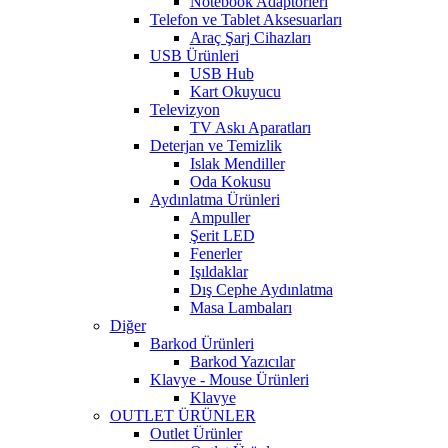
Notebook Adaptörleri
Telefon ve Tablet Aksesuarları
Araç Şarj Cihazları
USB Ürünleri
USB Hub
Kart Okuyucu
Televizyon
TV Askı Aparatları
Deterjan ve Temizlik
Islak Mendiller
Oda Kokusu
Aydınlatma Ürünleri
Ampuller
Şerit LED
Fenerler
Işıldaklar
Dış Cephe Aydınlatma
Masa Lambaları
Diğer
Barkod Ürünleri
Barkod Yazıcılar
Klavye - Mouse Ürünleri
Klavye
OUTLET ÜRÜNLER
Outlet Ürünler