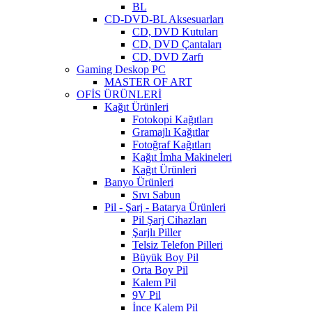
BL
CD-DVD-BL Aksesuarları
CD, DVD Kutuları
CD, DVD Çantaları
CD, DVD Zarfı
Gaming Deskop PC
MASTER OF ART
OFİS ÜRÜNLERİ
Kağıt Ürünleri
Fotokopi Kağıtları
Gramajlı Kağıtlar
Fotoğraf Kağıtları
Kağıt İmha Makineleri
Kağıt Ürünleri
Banyo Ürünleri
Sıvı Sabun
Pil - Şarj - Batarya Ürünleri
Pil Şarj Cihazları
Şarjlı Piller
Telsiz Telefon Pilleri
Büyük Boy Pil
Orta Boy Pil
Kalem Pil
9V Pil
İnce Kalem Pil