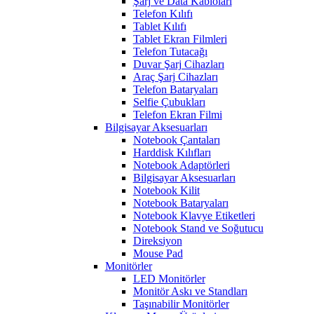
Şarj ve Data Kabloları
Telefon Kılıfı
Tablet Kılıfı
Tablet Ekran Filmleri
Telefon Tutacağı
Duvar Şarj Cihazları
Araç Şarj Cihazları
Telefon Bataryaları
Selfie Çubukları
Telefon Ekran Filmi
Bilgisayar Aksesuarları
Notebook Çantaları
Harddisk Kılıfları
Notebook Adaptörleri
Bilgisayar Aksesuarları
Notebook Kilit
Notebook Bataryaları
Notebook Klavye Etiketleri
Notebook Stand ve Soğutucu
Direksiyon
Mouse Pad
Monitörler
LED Monitörler
Monitör Askı ve Standları
Taşınabilir Monitörler