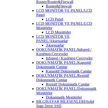
Router/Router&Firewall
Router&Firewall
LCD MONİTÖR VE PANEL/LCD
Panel
LCD Panel
LCD MONİTÖR VE PANEL/LCD
Monitörler
LCD Monitörler
LCD MONİTÖR VE
PANEL/Aksesuarlar
Aksesuarlar
DOKUNMATİK PANEL/Infrared /
Kızılötesi Çerçeveler
Infrared / Kızılötesi Çerçeveler
DOKUNMATİK PANEL/Kapasitif
Dokunmatik Camlar
Kapasitif Dokunmatik Camlar
DOKUNMATİK PANEL/Rezistif
Dokunmatik Camlar
Rezistif Dokunmatik Camlar
DOKUNMATİK PANEL/Dokunmatik
Monitörler
Dokunmatik Monitörler
BİLGİSAYAR BİLEŞENLERİ/Solid
State Drive SSD