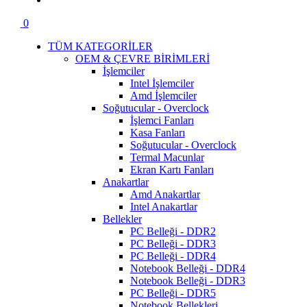
0
TÜM KATEGORİLER
OEM & ÇEVRE BİRİMLERİ
İşlemciler
Intel İşlemciler
Amd İşlemciler
Soğutucular - Overclock
İşlemci Fanları
Kasa Fanları
Soğutucular - Overclock
Termal Macunlar
Ekran Kartı Fanları
Anakartlar
Amd Anakartlar
Intel Anakartlar
Bellekler
PC Belleği - DDR2
PC Belleği - DDR3
PC Belleği - DDR4
Notebook Belleği - DDR4
Notebook Belleği - DDR3
PC Belleği - DDR5
Notebook Bellekleri