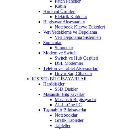
Patch Paneller
Kabin
Hırdavat Ürünleri
Elektrik Kabloları
Bilgisayar Aksesuarları
Notebook Klavye Etiketleri
Veri Yedekleme ve Depolama
Veri Depolama Sistemleri
Sunucular
Sunucular
Modem ve Switch
Switch ve Hub Çeşitleri
DSL Modemler
Telefon ve Tablet Aksesuarları
Duvar Şarj Cihazları
KİŞİSEL BİLGİSAYARLAR
Harddiskler
SSD Diskler
Masaüstü Bilgisayarlar
Masaüstü Bilgisayarlar
All-In-One PC
Taşınabilir Bilgisayarlar
Notebooklar
Grafik Tabletler
Tabletler