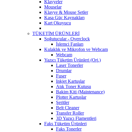
Klavyeler
Mouselar
Klavye & Mouse Setler
Kasa Güç Kaynakları
Kart Okuyucu
TÜKETİM ÜRÜNLERİ
Soğutucular - Overclock
İşlemci Fanları
Kulaklık ve Mikrofon ve Webcam
Webcam
Yazıcı Tüketim Ürünleri (Orj.)
Laser Tonerler
Drumlar
Fuser
Inkjet Kartuşlar
Atık Toner Kutusu
Bakim Kiti (Maintenance)
Plotter Kartuşlar
Şeritler
Belt Cleaner
Transfer Roller
3D Yazıcı Flamentleri
Faks Tüketim Ürünleri
Faks Tonerler