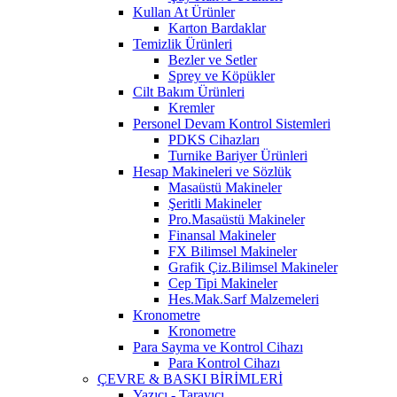
Kullan At Ürünler
Karton Bardaklar
Temizlik Ürünleri
Bezler ve Setler
Sprey ve Köpükler
Cilt Bakım Ürünleri
Kremler
Personel Devam Kontrol Sistemleri
PDKS Cihazları
Turnike Bariyer Ürünleri
Hesap Makineleri ve Sözlük
Masaüstü Makineler
Şeritli Makineler
Pro.Masaüstü Makineler
Finansal Makineler
FX Bilimsel Makineler
Grafik Çiz.Bilimsel Makineler
Cep Tipi Makineler
Hes.Mak.Sarf Malzemeleri
Kronometre
Kronometre
Para Sayma ve Kontrol Cihazı
Para Kontrol Cihazı
ÇEVRE & BASKI BİRİMLERİ
Yazıcı - Tarayıcı