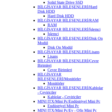
Solid State Drive SSD
BİLGİSAYAR BİLEŞENLERİ/Hard
Disk HDD
Hard Disk HDD
BİLGİSAYAR BİLEŞENLERİ/RAM
RAM
BİLGİSAYAR BİLEŞENLERİ/İşlemci
İşlemci
BİLGİSAYAR BİLEŞENLERİ/Disk On
Modül
Disk On Modül
BİLGİSAYAR BİLEŞENLERİ/Lisans
Lisans
BİLGİSAYAR BİLEŞENLERİ/Çevre
Birimleri
Çevre Birimleri
BİLGİSAYAR
BİLEŞENLERİ/Monitörler
Monitörler
BİLGİSAYAR BİLEŞENLERİ/Kablolar
- Çeviriciler
Kablolar - Çeviriciler
MINI ITX/Mini Pc/Endüstriyel Mini Pc
Endüstriyel Mini Pc
MINI ITX/Mini Pc/Ev - Ofis Mini Pc