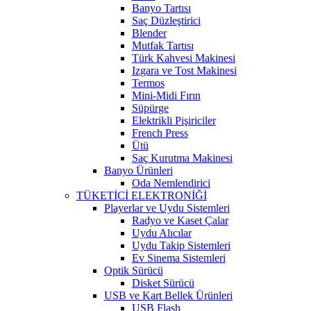
Banyo Tartısı
Saç Düzleştirici
Blender
Mutfak Tartısı
Türk Kahvesi Makinesi
Izgara ve Tost Makinesi
Termos
Mini-Midi Fırın
Süpürge
Elektrikli Pişiriciler
French Press
Ütü
Saç Kurutma Makinesi
Banyo Ürünleri
Oda Nemlendirici
TÜKETİCİ ELEKTRONİĞİ
Playerlar ve Uydu Sistemleri
Radyo ve Kaset Çalar
Uydu Alıcılar
Uydu Takip Sistemleri
Ev Sinema Sistemleri
Optik Sürücü
Disket Sürücü
USB ve Kart Bellek Ürünleri
USB Flash