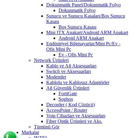
Dokunmatik Panel/Dokunmatik Folyo
Dokunmatik Folyo
Sunucu ve Sunucu Kasaları/Boş Sunucu
Kasası
Boş Sunucu Kasası
Mini ITX Anakart/Android ARM Anakart
Android ARM Anakart
Endüstriyel Bilgisayarlar/Mini Pc/Ev -
Ofis Mini Pc
Ev - Ofis Mini Pc
Network Ürünleri
Kablo ve Ağ Aksesuarları
Switch ve Aksesuarları
Modemler
Kablolu ve Kablosuz Adaptörler
Ağ Güvenlik Ürünleri
FortiGate
Sophos
Decorder ( Kod Çözücü)
AccessPoint / Router
Voip Cihazları ve Aksesuarları
Fiber Optik Ürünleri ve Aks.
Tümünü Gör
Markalar
INTEL