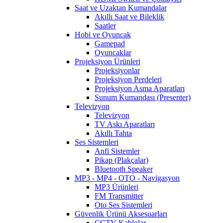
Saat ve Uzaktan Kumandalar
Akıllı Saat ve Bileklik
Saatler
Hobi ve Oyuncak
Gamepad
Oyuncaklar
Projeksiyon Ürünleri
Projeksiyonlar
Projeksiyon Perdeleri
Projeksiyon Asma Aparatları
Sunum Kumandası (Presenter)
Televizyon
Televizyon
TV Askı Aparatları
Akıllı Tahta
Ses Sistemleri
Anfi Sistemler
Pikap (Plakçalar)
Bluetooth Speaker
MP3 - MP4 - OTO - Navigasyon
MP3 Ürünleri
FM Transmitter
Oto Ses Sistemleri
Güvenlik Ürünü Aksesuarları
CCTV Kablolar