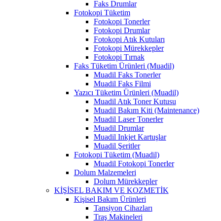
Faks Drumlar
Fotokopi Tüketim
Fotokopi Tonerler
Fotokopi Drumlar
Fotokopi Atık Kutuları
Fotokopi Mürekkepler
Fotokopi Tırnak
Faks Tüketim Ürünleri (Muadil)
Muadil Faks Tonerler
Muadil Faks Filmi
Yazıcı Tüketim Ürünleri (Muadil)
Muadil Atık Toner Kutusu
Muadil Bakım Kiti (Maintenance)
Muadil Laser Tonerler
Muadil Drumlar
Muadil Inkjet Kartuşlar
Muadil Şeritler
Fotokopi Tüketim (Muadil)
Muadil Fotokopi Tonerler
Dolum Malzemeleri
Dolum Mürekkepler
KİŞİSEL BAKIM VE KOZMETİK
Kişisel Bakım Ürünleri
Tansiyon Cihazları
Traş Makineleri