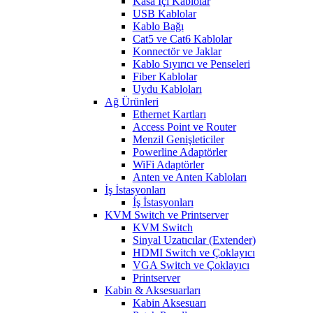
Kasa İçi Kablolar
USB Kablolar
Kablo Bağı
Cat5 ve Cat6 Kablolar
Konnectör ve Jaklar
Kablo Sıyırıcı ve Penseleri
Fiber Kablolar
Uydu Kabloları
Ağ Ürünleri
Ethernet Kartları
Access Point ve Router
Menzil Genişleticiler
Powerline Adaptörler
WiFi Adaptörler
Anten ve Anten Kabloları
İş İstasyonları
İş İstasyonları
KVM Switch ve Printserver
KVM Switch
Sinyal Uzatıcılar (Extender)
HDMI Switch ve Çoklayıcı
VGA Switch ve Çoklayıcı
Printserver
Kabin & Aksesuarları
Kabin Aksesuarı