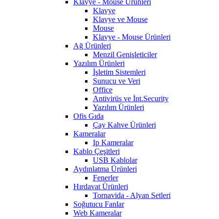
Klavye - Mouse Ürünleri
Klavye
Klavye ve Mouse
Mouse
Klavye - Mouse Ürünleri
Ağ Ürünleri
Menzil Genişleticiler
Yazılım Ürünleri
İşletim Sistemleri
Sunucu ve Veri
Office
Antivirüs ve İnt.Security
Yazılım Ürünleri
Ofis Gıda
Çay Kahve Ürünleri
Kameralar
Ip Kameralar
Kablo Çeşitleri
USB Kablolar
Aydınlatma Ürünleri
Fenerler
Hırdavat Ürünleri
Tornavida - Alyan Setleri
Soğutucu Fanlar
Web Kameralar