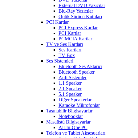
External DVD Yazıcılar
Blu-Ray Yazıcılar
Optik Sürücü Kutuları
PCI Kartlar
PCI Express Kartlar
PCI Kartlar
PCMCIA Kartlar
TV ve Ses Kartları
Ses Kartları
TV Box
Ses Sistemleri
Bluetooth Ses Aktarıcı
Bluetooth Speaker
Anfi Sistemler
1.1 Speaker
2.1 Speaker
5.1 Speaker
Diğer Speakerlar
Karaoke Mikrofonlar
Taşınabilir Bilgisayarlar
Notebooklar
Masaüstü Bilgisayarlar
All-In-One PC
Telefon ve Tablet Aksesuarları