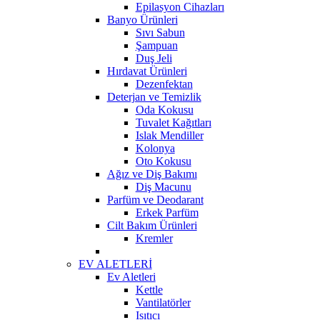
Epilasyon Cihazları
Banyo Ürünleri
Sıvı Sabun
Şampuan
Duş Jeli
Hırdavat Ürünleri
Dezenfektan
Deterjan ve Temizlik
Oda Kokusu
Tuvalet Kağıtları
Islak Mendiller
Kolonya
Oto Kokusu
Ağız ve Diş Bakımı
Diş Macunu
Parfüm ve Deodarant
Erkek Parfüm
Cilt Bakım Ürünleri
Kremler
EV ALETLERİ
Ev Aletleri
Kettle
Vantilatörler
Isıtıcı