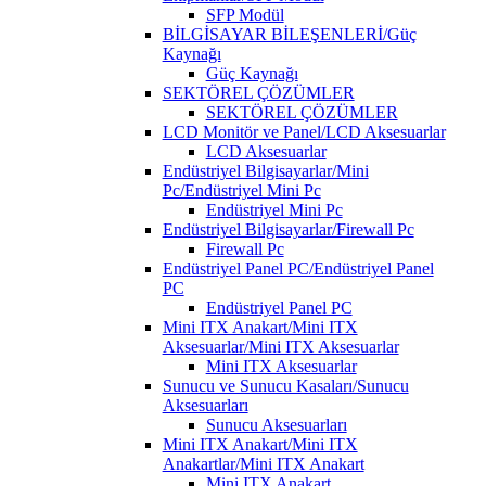
SFP Modül
BİLGİSAYAR BİLEŞENLERİ/Güç
Kaynağı
Güç Kaynağı
SEKTÖREL ÇÖZÜMLER
SEKTÖREL ÇÖZÜMLER
LCD Monitör ve Panel/LCD Aksesuarlar
LCD Aksesuarlar
Endüstriyel Bilgisayarlar/Mini
Pc/Endüstriyel Mini Pc
Endüstriyel Mini Pc
Endüstriyel Bilgisayarlar/Firewall Pc
Firewall Pc
Endüstriyel Panel PC/Endüstriyel Panel
PC
Endüstriyel Panel PC
Mini ITX Anakart/Mini ITX
Aksesuarlar/Mini ITX Aksesuarlar
Mini ITX Aksesuarlar
Sunucu ve Sunucu Kasaları/Sunucu
Aksesuarları
Sunucu Aksesuarları
Mini ITX Anakart/Mini ITX
Anakartlar/Mini ITX Anakart
Mini ITX Anakart