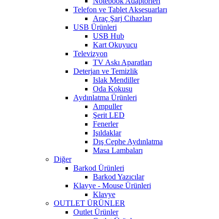
Notebook Adaptörleri
Telefon ve Tablet Aksesuarları
Araç Şarj Cihazları
USB Ürünleri
USB Hub
Kart Okuyucu
Televizyon
TV Askı Aparatları
Deterjan ve Temizlik
Islak Mendiller
Oda Kokusu
Aydınlatma Ürünleri
Ampuller
Şerit LED
Fenerler
Işıldaklar
Dış Cephe Aydınlatma
Masa Lambaları
Diğer
Barkod Ürünleri
Barkod Yazıcılar
Klavye - Mouse Ürünleri
Klavye
OUTLET ÜRÜNLER
Outlet Ürünler