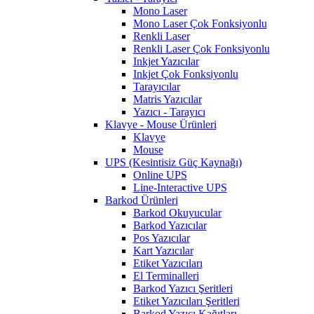
Mono Laser
Mono Laser Çok Fonksiyonlu
Renkli Laser
Renkli Laser Çok Fonksiyonlu
Inkjet Yazıcılar
Inkjet Çok Fonksiyonlu
Tarayıcılar
Matris Yazıcılar
Yazıcı - Tarayıcı
Klavye - Mouse Ürünleri
Klavye
Mouse
UPS (Kesintisiz Güç Kaynağı)
Online UPS
Line-Interactive UPS
Barkod Ürünleri
Barkod Okuyucular
Barkod Yazıcılar
Pos Yazıcılar
Kart Yazıcılar
Etiket Yazıcıları
El Terminalleri
Barkod Yazıcı Şeritleri
Etiket Yazıcıları Şeritleri
Barkod Yazıcı Kağıtları