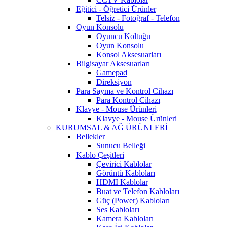
Eğitici - Öğretici Ürünler
Telsiz - Fotoğraf - Telefon
Oyun Konsolu
Oyuncu Koltuğu
Oyun Konsolu
Konsol Aksesuarları
Bilgisayar Aksesuarları
Gamepad
Direksiyon
Para Sayma ve Kontrol Cihazı
Para Kontrol Cihazı
Klavye - Mouse Ürünleri
Klavye - Mouse Ürünleri
KURUMSAL & AĞ ÜRÜNLERİ
Bellekler
Sunucu Belleği
Kablo Çeşitleri
Çevirici Kablolar
Görüntü Kabloları
HDMI Kablolar
Buat ve Telefon Kabloları
Güç (Power) Kabloları
Ses Kabloları
Kamera Kabloları