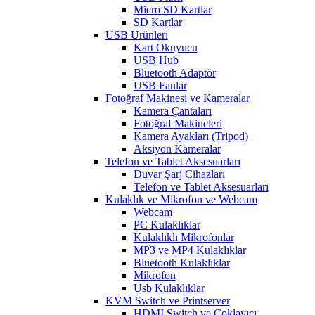
Micro SD Kartlar
SD Kartlar
USB Ürünleri
Kart Okuyucu
USB Hub
Bluetooth Adaptör
USB Fanlar
Fotoğraf Makinesi ve Kameralar
Kamera Çantaları
Fotoğraf Makineleri
Kamera Ayakları (Tripod)
Aksiyon Kameralar
Telefon ve Tablet Aksesuarları
Duvar Şarj Cihazları
Telefon ve Tablet Aksesuarları
Kulaklık ve Mikrofon ve Webcam
Webcam
PC Kulaklıklar
Kulaklıklı Mikrofonlar
MP3 ve MP4 Kulaklıklar
Bluetooth Kulaklıklar
Mikrofon
Usb Kulaklıklar
KVM Switch ve Printserver
HDMI Switch ve Çoklayıcı