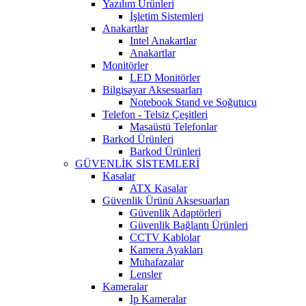
Yazılım Ürünleri
İşletim Sistemleri
Anakartlar
Intel Anakartlar
Anakartlar
Monitörler
LED Monitörler
Bilgisayar Aksesuarları
Notebook Stand ve Soğutucu
Telefon - Telsiz Çeşitleri
Masaüstü Telefonlar
Barkod Ürünleri
Barkod Ürünleri
GÜVENLİK SİSTEMLERİ
Kasalar
ATX Kasalar
Güvenlik Ürünü Aksesuarları
Güvenlik Adaptörleri
Güvenlik Bağlantı Ürünleri
CCTV Kablolar
Kamera Ayakları
Muhafazalar
Lensler
Kameralar
Ip Kameralar