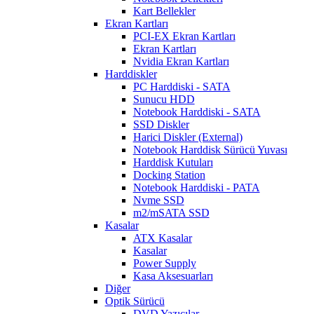
Kart Bellekler
Ekran Kartları
PCI-EX Ekran Kartları
Ekran Kartları
Nvidia Ekran Kartları
Harddiskler
PC Harddiski - SATA
Sunucu HDD
Notebook Harddiski - SATA
SSD Diskler
Harici Diskler (External)
Notebook Harddisk Sürücü Yuvası
Harddisk Kutuları
Docking Station
Notebook Harddiski - PATA
Nvme SSD
m2/mSATA SSD
Kasalar
ATX Kasalar
Kasalar
Power Supply
Kasa Aksesuarları
Diğer
Optik Sürücü
DVD Yazıcılar