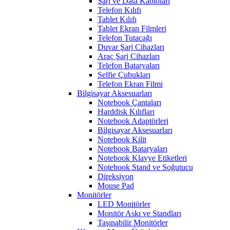
Şarj ve Data Kabloları
Telefon Kılıfı
Tablet Kılıfı
Tablet Ekran Filmleri
Telefon Tutacağı
Duvar Şarj Cihazları
Araç Şarj Cihazları
Telefon Bataryaları
Selfie Çubukları
Telefon Ekran Filmi
Bilgisayar Aksesuarları
Notebook Çantaları
Harddisk Kılıfları
Notebook Adaptörleri
Bilgisayar Aksesuarları
Notebook Kilit
Notebook Bataryaları
Notebook Klavye Etiketleri
Notebook Stand ve Soğutucu
Direksiyon
Mouse Pad
Monitörler
LED Monitörler
Monitör Askı ve Standları
Taşınabilir Monitörler