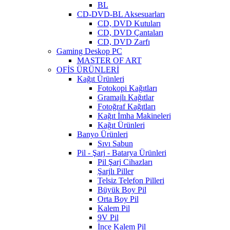
BL
CD-DVD-BL Aksesuarları
CD, DVD Kutuları
CD, DVD Çantaları
CD, DVD Zarfı
Gaming Deskop PC
MASTER OF ART
OFİS ÜRÜNLERİ
Kağıt Ürünleri
Fotokopi Kağıtları
Gramajlı Kağıtlar
Fotoğraf Kağıtları
Kağıt İmha Makineleri
Kağıt Ürünleri
Banyo Ürünleri
Sıvı Sabun
Pil - Şarj - Batarya Ürünleri
Pil Şarj Cihazları
Şarjlı Piller
Telsiz Telefon Pilleri
Büyük Boy Pil
Orta Boy Pil
Kalem Pil
9V Pil
İnce Kalem Pil