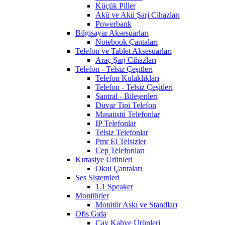
Küçük Piller
Akü ve Akü Şarj Cihazları
Powerbank
Bilgisayar Aksesuarları
Notebook Çantaları
Telefon ve Tablet Aksesuarları
Araç Şarj Cihazları
Telefon - Telsiz Çeşitleri
Telefon Kulaklıkları
Telefon - Telsiz Çeşitleri
Santral - Bileşenleri
Duvar Tipi Telefon
Masaüstü Telefonlar
IP Telefonlar
Telsiz Telefonlar
Pmr El Telsizler
Cep Telefonları
Kırtasiye Ürünleri
Okul Çantaları
Ses Sistemleri
1.1 Speaker
Monitörler
Monitör Askı ve Standları
Ofis Gıda
Çay Kahve Ürünleri