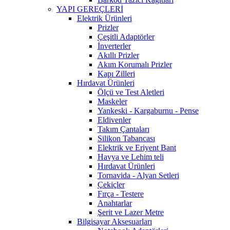
YAPI GEREÇLERİ
Elektrik Ürünleri
Prizler
Çeşitli Adaptörler
İnverterler
Akıllı Prizler
Akım Korumalı Prizler
Kapı Zilleri
Hırdavat Ürünleri
Ölçü ve Test Aletleri
Maskeler
Yankeski - Kargaburnu - Pense
Eldivenler
Takım Çantaları
Silikon Tabancası
Elektrik ve Eriyent Bant
Havya ve Lehim teli
Hırdavat Ürünleri
Tornavida - Alyan Setleri
Çekiçler
Fırça - Testere
Anahtarlar
Şerit ve Lazer Metre
Bilgisayar Aksesuarları