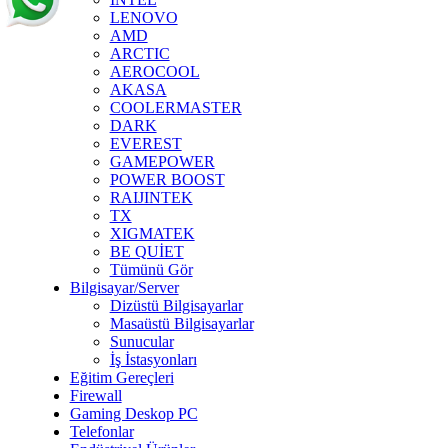
LENOVO
AMD
ARCTIC
AEROCOOL
AKASA
COOLERMASTER
DARK
EVEREST
GAMEPOWER
POWER BOOST
RAIJINTEK
TX
XIGMATEK
BE QUİET
Tümünü Gör
Bilgisayar/Server
Dizüstü Bilgisayarlar
Masaüstü Bilgisayarlar
Sunucular
İş İstasyonları
Eğitim Gereçleri
Firewall
Gaming Deskop PC
Telefonlar