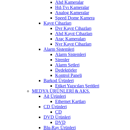
Ahd Kameralar
Hd-Tvı Kameralar
Analog Kameralar
Speed Dome Kamera
Kayıt Cihazları
Dvr Kayıt Cihazları
Ahd Kayıt Cihazları
Araç Kameraları
Nvr Kayıt Cihazları
Alarm Sistemleri
Alarm Sistemleri
Sirenler
Alarm Setleri
Dedektörler
Kontrol Paneli
Barkod Ürünleri
Etiket Yazıcıları Şeritleri
MEDYA ÜRÜNLERİ & AKS.
Ağ Ürünleri
Ethernet Kartları
CD Ürünleri
CD
DVD Ürünleri
DVD
Blu-Ray Ürünleri