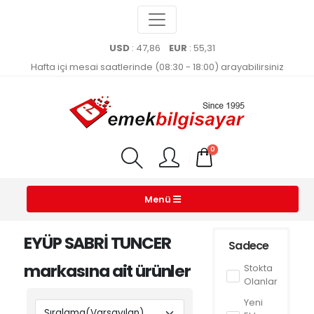
USD
: 47,86
EUR
: 55,31
Hafta içi mesai saatlerinde (08:30 - 18:00) arayabilirsiniz
0
Menü
EYÜP SABRİ TUNCER
Sadece
markasına ait ürünler
Stokta
Olanlar
Yeni