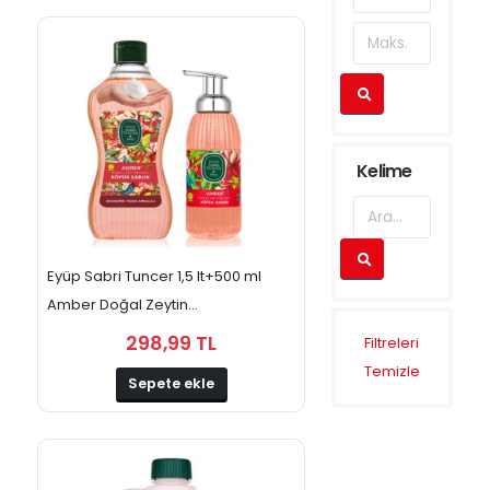
ve
Temizlik
Hırdavat
Ürünleri
Kişisel
Bakım
Ürünleri
Kelime
Temizlik
Ürünleri
Eyüp Sabri Tuncer 1,5 lt+500 ml
Amber Doğal Zeytin...
298,99 TL
Filtreleri
Temizle
Sepete ekle