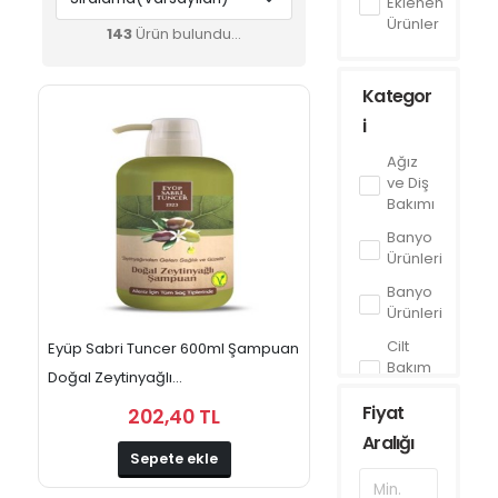
Eklenen
Ürünler
143
Ürün bulundu...
Kategor
i
Ağız
ve Diş
Bakımı
Banyo
Ürünleri
Banyo
Ürünleri
Cilt
Eyüp Sabri Tuncer 600ml Şampuan
Bakım
Doğal Zeytinyağlı...
Ürünleri
Fiyat
202,40 TL
Cilt
Aralığı
Bakım
Sepete ekle
Ürünleri
Deterjan