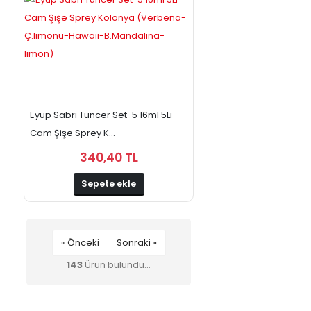
Eyüp Sabri Tuncer Set-5 16ml 5Li
Cam Şişe Sprey K...
340,40 TL
Sepete ekle
« Önceki
Sonraki »
143
Ürün bulundu...